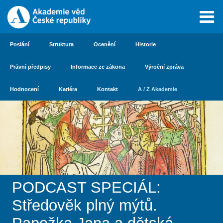
Poslání
Struktura
Ocenění
Historie
Právní předpisy
Informace ze zákona
Výroční zpráva
Hodnocení
Kariéra
Kontakt
A / Z Akademie
PODCAST SPECIÁL:
Středověk plný mýtů.