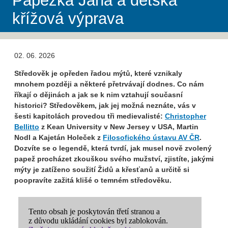
Papežka Jana a dětská
křížová výprava
02. 06. 2026
Středověk je opředen řadou mýtů, které vznikaly
mnohem později a některé přetrvávají dodnes. Co nám
říkají o dějinách a jak se k nim vztahují současní
historici? Středověkem, jak jej možná neznáte, vás v
šesti kapitolách provedou tři medievalisté:
Christopher
Bellitto
z Kean University v New Jersey v USA, Martin
Nodl a Kajetán Holeček z
Filosofického ústavu AV ČR
.
Dozvíte se o legendě, která tvrdí, jak musel nově zvolený
papež procházet zkouškou svého mužství, zjistíte, jakými
mýty je zatíženo soužití Židů a křesťanů a určitě si
poopravíte zažitá klišé o temném středověku.