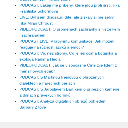
PODCAST: Lákají mě příběhy, které jdou proti srsti, říká
Františka Schormová
LIVE: Byl jsem dinosauří dítě, ale získaly si mě želvy,
říká Milan Chroust
VIDEOPODCAST: O proměnách záchranky s historikem
i záchranářem
PODCAST LIVE: V labyrintu komunikace. Jak mozek
reaguje na různost jazyků a emocí?
PODCAST: Víc než stromy. Co je les očima botanika a
ekologa Radima Hédla
VIDEOPODCAST: Jak se v současné Číně žije lidem z
menšinových etnik?
PODCAST: S Martinou Ireinovou o ohrožených
dialektech a nářečních perlách
PODCAST: S Jaroslavem Bartíkem o příbězích kamene
a dílnách pravěkých horníků
PODCAST: Analýza digitálních obrazů pohledem
Barbary Zitové