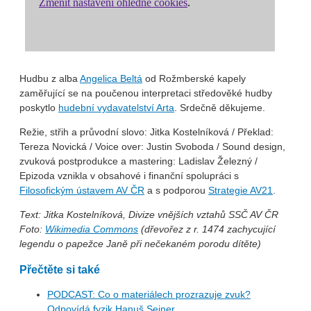
Hudbu z alba
Angelica Beltá
od Rožmberské kapely
zaměřující se na poučenou
int
erpretaci
středověké
hudby
poskytlo
hudební vydavatelství Arta
. Srdečně děkujeme.
Režie, střih a průvodní slovo: Jitka Kostelníková
/ Překlad:
Tereza Novická / Voice over: Justin Svoboda / Sound design,
zvuková postprodukce a mastering: Ladislav Železný /
Epizoda vznikla v obsahové i finanční spolupráci s
Filosofickým ústavem AV ČR
a s podporou
⁠Strategie AV21⁠
.
Text: Jitka Kostelníková, Divize vnějších vztahů SSČ AV ČR
Foto:
Wikimedia Commons
(dřevořez z r. 1474 zachycující
legendu o papežce Janě při nečekaném porodu dítěte)
Přečtěte si také
PODCAST: Co o materiálech prozrazuje zvuk?
Odpovídá fyzik Hanuš Seiner