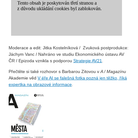
Moderace a edit: Jitka Kostelníková
/ Zvuková postprodukce:
Jáchym Vanc / Nahráno ve studiu Ekonomického ústavu AV
ČR / Epizoda vznikla s podporou
⁠Strategie AV21⁠
.
Přečtěte si také rozhovor s Barbarou Zitovou v
A / Magazínu
Akademie věd
V éře AI se falešná fotka pozná jen těžko, říká
expertka na obrazové informace
.