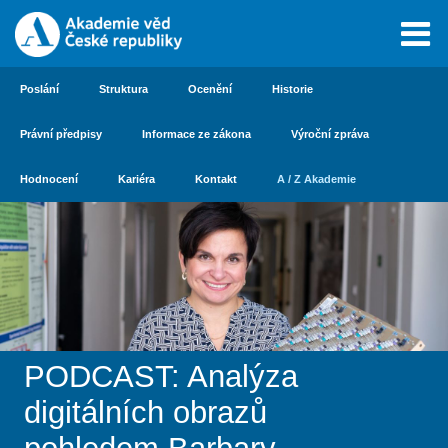
Poslání
Struktura
Ocenění
Historie
Právní předpisy
Informace ze zákona
Výroční zpráva
Hodnocení
Kariéra
Kontakt
A / Z Akademie
PODCAST: Analýza
digitálních obrazů