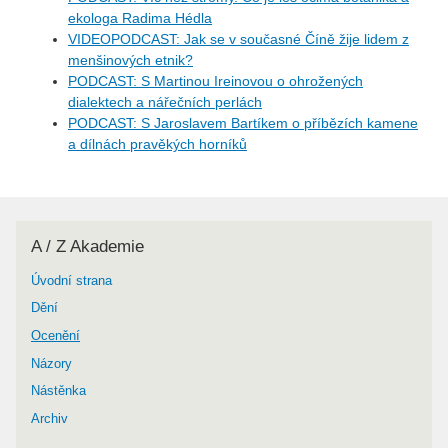
ekologa Radima Hédla
VIDEOPODCAST: Jak se v současné Číně žije lidem z
menšinových etnik?
PODCAST: S Martinou Ireinovou o ohrožených
dialektech a nářečních perlách
PODCAST: S Jaroslavem Bartíkem o příbězích kamene
a dílnách pravěkých horníků
A / Z Akademie
Úvodní strana
Dění
Ocenění
Názory
Nástěnka
Archiv