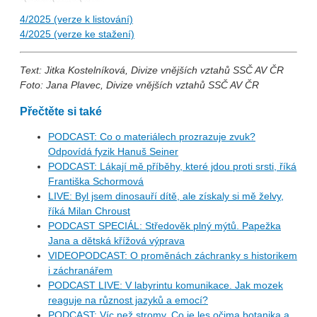
4/2025 (verze k listování)
4/2025 (verze ke stažení)
Text:
Jitka Kostelníková, Divize vnějších vztahů SSČ AV ČR
Foto: Jana Plavec, Divize vnějších vztahů SSČ AV ČR
Přečtěte si také
PODCAST: Co o materiálech prozrazuje zvuk?
Odpovídá fyzik Hanuš Seiner
PODCAST: Lákají mě příběhy, které jdou proti srsti, říká
Františka Schormová
LIVE: Byl jsem dinosauří dítě, ale získaly si mě želvy,
říká Milan Chroust
PODCAST SPECIÁL: Středověk plný mýtů. Papežka
Jana a dětská křížová výprava
VIDEOPODCAST: O proměnách záchranky s historikem
i záchranářem
PODCAST LIVE: V labyrintu komunikace. Jak mozek
reaguje na různost jazyků a emocí?
PODCAST: Víc než stromy. Co je les očima botanika a