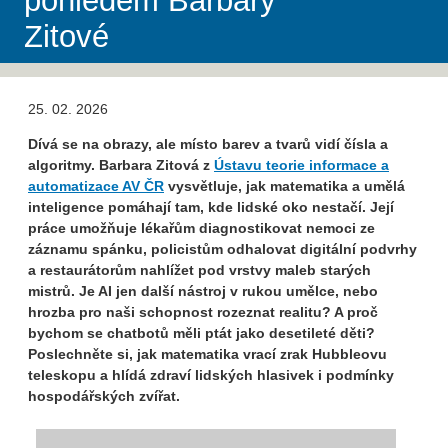
pohledem Barbary
Zitové
25. 02. 2026
Dívá se na obrazy, ale místo barev a tvarů vidí čísla a
algoritmy. Barbara Zitová z
Ústavu teorie informace a
automatizace AV ČR
vysvětluje, jak matematika a umělá
inteligence pomáhají tam, kde lidské oko nestačí. Její
práce umožňuje lékařům diagnostikovat nemoci ze
záznamu spánku, policistům odhalovat digitální podvrhy
a restaurátorům nahlížet pod vrstvy maleb starých
mistrů. Je AI jen další nástroj v rukou umělce, nebo
hrozba pro naši schopnost rozeznat realitu? A proč
bychom se chatbotů měli ptát jako desetileté děti?
Poslechněte si, jak matematika vrací zrak Hubbleovu
teleskopu a hlídá zdraví lidských hlasivek i podmínky
hospodářských zvířat.