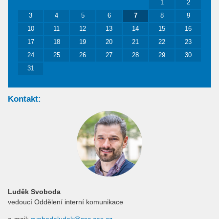
1
2
3
4
5
6
7
8
9
10
11
12
13
14
15
16
17
18
19
20
21
22
23
24
25
26
27
28
29
30
31
Kontakt:
Luděk Svoboda
vedoucí Oddělení interní komunikace
e-mail:
svobodaludek@ssc.cas.cz