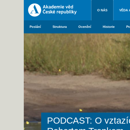
O NÁS
VĚDA 
Poslání
Struktura
Ocenění
Historie
Pr
PODCAST: O vztazích