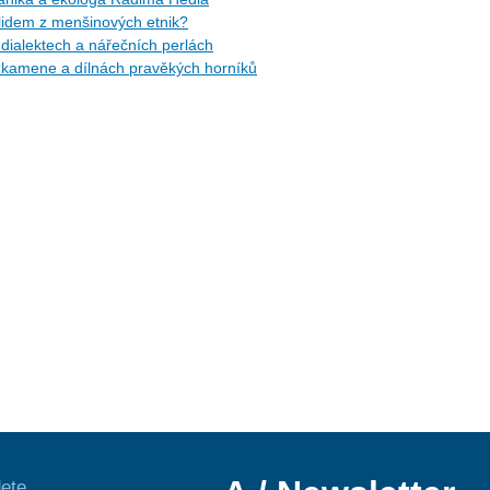
idem z menšinových etnik?
ialektech a nářečních perlách
kamene a dílnách pravěkých horníků
ete