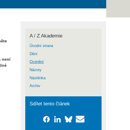
A / Z Akademie
něte
Úvodní strana
Dění
á není
Ocenění
odné
Názory
Nástěnka
Archiv
Sdílet tento článek