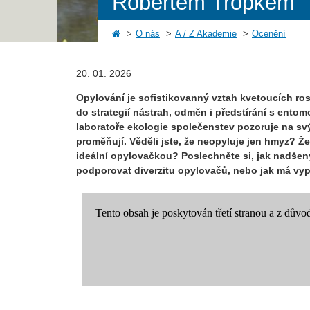
Robertem Tropkem
O nás
A / Z Akademie
Ocenění
20. 01. 2026
Opylování je sofistikovanný vztah kvetoucích ros
do strategií nástrah, odměn i předstírání s en
laboratoře ekologie společenstev pozoruje na svý
proměňují. Věděli jste, že neopyluje jen hmyz? 
ideální opylovačkou? Poslechněte si, jak nadšen
podporovat diverzitu opylovačů, nebo jak má vyp