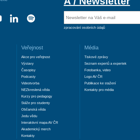
A / Newsletter
zpracování osobních údajů
Veřejnost
Média
Akce pro veřejnost
Tiskové zprávy
Výstavy
Seznam expertů a expertek
Časopisy
Fotobanka, video
Podcasty
Logo AV ČR
Videotvorba
Publikace ke stažení
NEZkreslená věda
Kontakty pro média
Kurzy pro pedagogy
Stáže pro studenty
Občanská věda
Jedu vědu
Interaktivní mapa AV ČR
Akademický merch
Kontakty