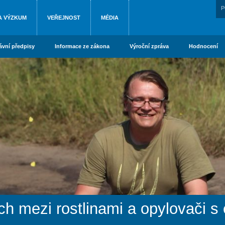
P
A VÝZKUM
VEŘEJNOST
MÉDIA
ávní předpisy
Informace ze zákona
Výroční zpráva
Hodnocení
 mezi rostlinami a opylovači 