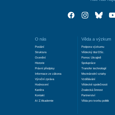
O nás
Věda a výzkum
Poslání
Podpora výzkumu
Struktura
Vědecký titul DSc.
Ocenění
Pomoc Ukrajině
Historie
Spolupráce
Právní předpisy
Transfer technologií
Informace ze zákona
Mezinárodní vztahy
Výroční zpráva
Vzdělávání
Hodnocení
Vědecké společnosti
Kariéra
Znalecká činnost
Kontakt
Partnerství
A / Z Akademie
Věda pro tvorbu politik