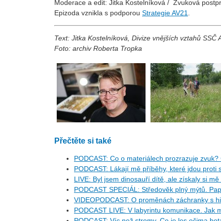
Moderace a edit: Jitka Kostelníková
/ Zvuková postp
Epizoda vznikla s podporou
⁠Strategie AV21⁠
.
Text:
Jitka Kostelníková, Divize vnějších vztahů SSČ
Foto: archiv Roberta Tropka
Přečtěte si také
PODCAST: Co o materiálech prozrazuje zvuk? 
PODCAST: Lákají mě příběhy, které jdou proti s
LIVE: Byl jsem dinosauří dítě, ale získaly si mě
PODCAST SPECIÁL: Středověk plný mýtů. Pape
VIDEOPODCAST: O proměnách záchranky s his
PODCAST LIVE: V labyrintu komunikace. Jak m
PODCAST: Víc než stromy. Co je les očima bo