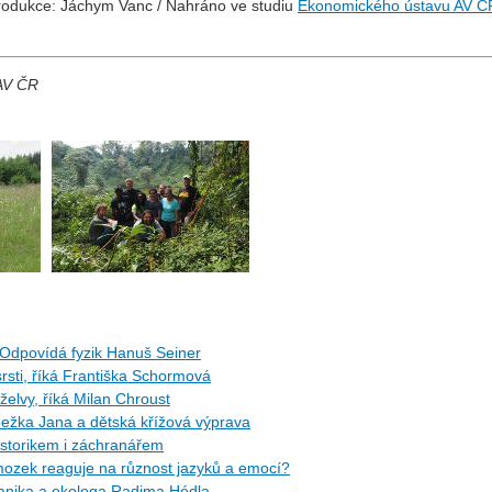
rodukce: Jáchym Vanc / Nahráno ve studiu
Ekonomického ústavu AV Č
 AV ČR
Odpovídá fyzik Hanuš Seiner
rsti, říká Františka Schormová
 želvy, říká Milan Chroust
žka Jana a dětská křížová výprava
torikem i záchranářem
ozek reaguje na různost jazyků a emocí?
tanika a ekologa Radima Hédla