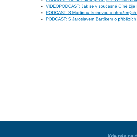
VIDEOPODCAST: Jak se v současné Číně žije l
PODCAST: S Martinou Ireinovou o ohrožených d
PODCAST: S Jaroslavem Bartíkem o příbězích 
Kde nás najd