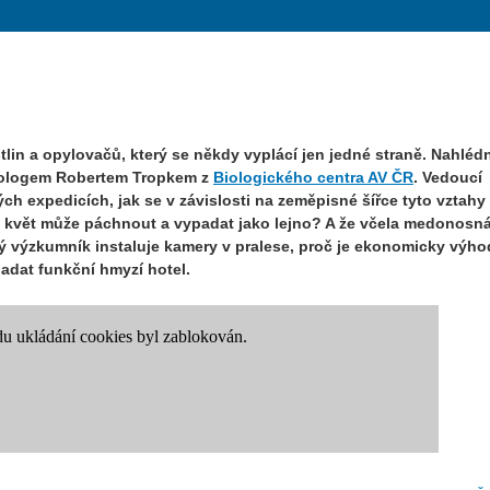
tlin a opylovačů, který se někdy vyplácí jen jedné straně. Nahléd
tomologem Robertem Tropkem z
Biologického centra AV ČR
. Vedoucí
ch expedicích, jak se v závislosti na zeměpisné šířce tyto vztahy
Že květ může páchnout a vypadat jako lejno? A že včela medonosn
ý výzkumník instaluje kamery v pralese, proč je ekonomicky výh
adat funkční hmyzí hotel.