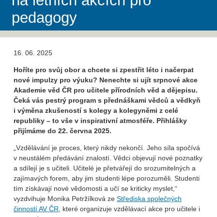
na letních akcích pro
pedagogy
16. 06. 2025
Hoříte pro svůj obor a chcete si zpestřit léto i načerpat
nové impulzy pro výuku? Nenechte si ujít srpnové akce
Akademie věd ČR pro učitele přírodních věd a dějepisu.
Čeká vás pestrý program s přednáškami vědců a vědkyň
i výměna zkušeností s kolegy a kolegyněmi z celé
republiky – to vše v inspirativní atmosféře. Přihlášky
přijímáme do 22. června 2025.
„Vzdělávání je proces, který nikdy nekončí. Jeho síla spočívá
v neustálém předávání znalostí. Vědci objevují nové poznatky
a sdílejí je s učiteli. Učitelé je přetvářejí do srozumitelných a
zajímavých forem, aby jim studenti lépe porozuměli. Studenti
tím získávají nové vědomosti a učí se kriticky myslet,“
vyzdvihuje Monika Petržílková ze
Střediska společných
činností AV ČR
, které organizuje vzdělávací akce pro učitele i