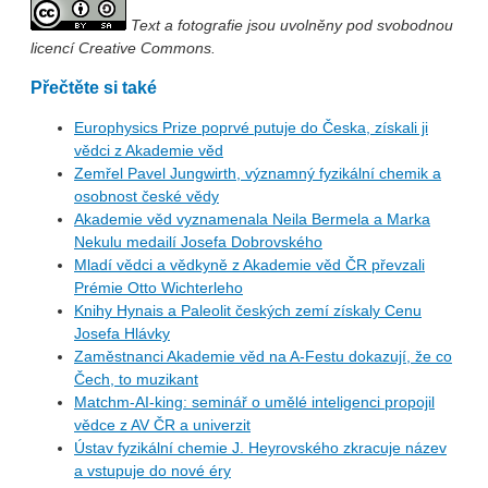
Text a fotografie jsou uvolněny pod svobodnou
licencí Creative Commons.
Přečtěte si také
Europhysics Prize poprvé putuje do Česka, získali ji
vědci z Akademie věd
Zemřel Pavel Jungwirth, významný fyzikální chemik a
osobnost české vědy
Akademie věd vyznamenala Neila Bermela a Marka
Nekulu medailí Josefa Dobrovského
Mladí vědci a vědkyně z Akademie věd ČR převzali
Prémie Otto Wichterleho
Knihy Hynais a Paleolit českých zemí získaly Cenu
Josefa Hlávky
Zaměstnanci Akademie věd na A-Festu dokazují, že co
Čech, to muzikant
Matchm-AI-king: seminář o umělé inteligenci propojil
vědce z AV ČR a univerzit
Ústav fyzikální chemie J. Heyrovského zkracuje název
a vstupuje do nové éry