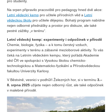
pro studenty.
Na srpen připravilo pracoviště pro pedagogy hned dvě akce:
Letní vědecký kemp
pro učitele přírodních věd a
Letní
vědeckou školu
pro učitele dějepisu. Bohatý program nabídne
nejen odborné přednášky a prostor pro diskuze, ale také
pestré zážitky „v terénu“.
Letní vědecký kemp: experimenty i odpočinek v přírodě
Chemie, biologie, fyzika – a k tomu čerstvý vzduch,
experimenty v terénu a zábavné mezioborové aktivity. To vás
čeká na Letním vědeckém kempu, který pořádá Akademie
věd ČR ve spolupráci s Vysokou školou chemicko-
technologickou a Matematicko-fyzikální a Přírodovědeckou
fakultou Univerzity Karlovy.
V Běstvině, vesnici v podhůří Železných hor, si v termínu
3.–
8. srpna 2025
užijete nejen odborný růst, ale také odpočinek
v malebné přírodě.