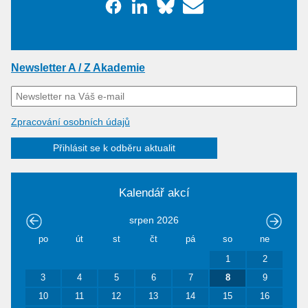
Newsletter A / Z Akademie
Zpracování osobních údajů
Přihlásit se k odběru aktualit
Kalendář akcí
srpen
2026
po
út
st
čt
pá
so
ne
1
2
3
4
5
6
7
8
9
10
11
12
13
14
15
16