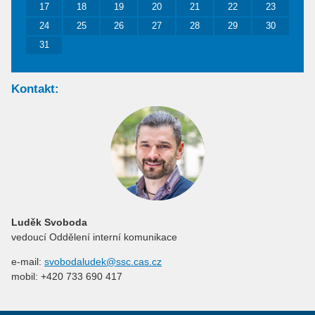
17
18
19
20
21
22
23
24
25
26
27
28
29
30
31
Kontakt:
Luděk Svoboda
vedoucí Oddělení interní komunikace
e-mail:
svobodaludek@ssc.cas.cz
mobil: +420 733 690 417