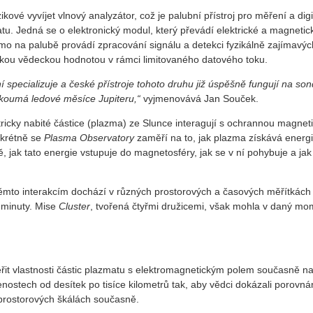
kové vyvíjet vlnový analyzátor, což je palubní přístroj pro měření a digi
u. Jedná se o elektronický modul, který převádí elektrické a magnetic
ímo na palubě provádí zpracování signálu a detekci fyzikálně zajímavýc
okou vědeckou hodnotou v rámci limitovaného datového toku.
 specializuje a české přístroje tohoto druhu již úspěšně fungují na so
zkoumá ledové měsíce Jupiteru,“
vyjmenovává Jan Souček.
ricky nabité částice (plazma) ze Slunce interagují s ochrannou magnet
nkrétně se
Plasma Observatory
zaměří na to, jak plazma získává energi
jak tato energie vstupuje do magnetosféry, jak se v ní pohybuje a jak 
k těmto interakcím dochází v různých prostorových a časových měřítkách
o minuty. Mise
Cluster
, tvořená čtyřmi družicemi, však mohla v daný mo
řit vlastnosti částic plazmatu s elektromagnetickým polem současně n
nostech od desítek po tisíce kilometrů tak, aby vědci dokázali porovn
 prostorových škálách současně.