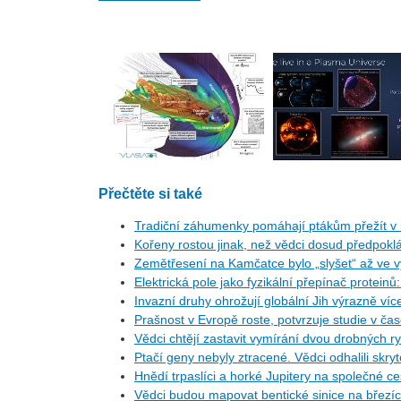
Přečtěte si také
Tradiční záhumenky pomáhají ptákům přežít v i
Kořeny rostou jinak, než vědci dosud předpoklá
Zemětřesení na Kamčatce bylo „slyšet“ až ve v
Elektrická pole jako fyzikální přepínač protein
Invazní druhy ohrožují globální Jih výrazně ví
Prašnost v Evropě roste, potvrzuje studie v ča
Vědci chtějí zastavit vymírání dvou drobných r
Ptačí geny nebyly ztracené. Vědci odhalili skr
Hnědí trpaslíci a horké Jupitery na společné 
Vědci budou mapovat bentické sinice na březí