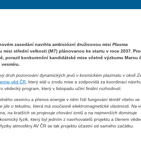
novém zasedání navrhla ambiciózní družicovou misi
Plasma
misi střední velkosti (M7) plánovanou ke startu v roce 2037. Pr
ě, porazil konkurenční kandidátské mise včetně výzkumu Marsu č
 vesmíru.
ý druh pozorování dynamických jevů v kosmickém plazmatu v okolí Z
demie věd ČR
, který stál u zrodu mise a zodpovídá za koordinaci návrh
 vědecký program, který v listopadu učiní finální rozhodnutí.
itelného vesmíru a přenos energie v něm řídí fungování téměř všeho ve
že jde o tekutinu, která má současně elektromagnetické vlastnosti. Na v
na, na kratších se projevuje chování iontů a na nejmenších dominuje
kosmický fyzik, který byl jedním z navrhovatelů projektu a členem věd
yziky atmosféry AV ČR se tak projektu účastní od samého začátku.