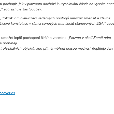
 pochopit, jak v plazmatu dochází k urychlování částic na vysoké ener
i,“
zdůrazňuje Jan Souček.
.
„Pokrok v miniaturizaci vědeckých přístrojů umožnil zmenšit a zlevnit
žicové konstelace v rámci cenových mantinelů stanovených ESA,“
upoz
umožní lepší pochopení širšího vesmíru. „
Plazma v okolí Země nám
é probíhají
strofyzikálních objektů, kde přímá měření nejsou možná,“
doplňuje Jan
iscoveries