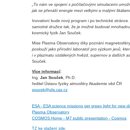
„To nám ve spojení s počítačovými simulacemi umožní
jak se přenáší energie mezi velkými a malými škálam
Inovativní bude nový program i po technické stránce
samotné družice tak, že je možné budovat mnohadru
kosmický fyzik Jan Souček.
Mise Plasma Observatory díky poznání magnetosféry 
poslouží jako přírodní laboratoř pro výzkum jevů, kter
i v plazmatu vzdálených hvězd, supernov a dalších a
Souček.
Více informací
:
Ing.
Jan Souček
, Ph.D.
ředitel Ústavu fyziky atmosféry Akademie věd ČR
soucek@ufa.cas.cz
ESA - ESA science missions get green light for new d
Plasma Observatory
COSMOS Home - M7 public presentation - Cosmos
TZ ke stažení zde
.