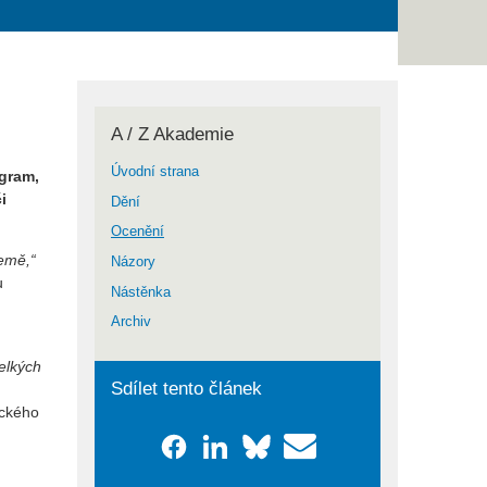
A / Z Akademie
Úvodní strana
ogram,
i
Dění
Ocenění
emě,“
Názory
u
Nástěnka
Archiv
elkých
Sdílet tento článek
eckého