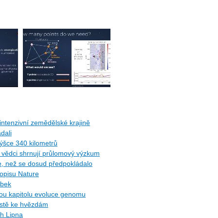
ntenzivní zemědělské krajině
dali
ýšce 340 kilometrů
ů: vědci shrnují průlomový výzkum
ce, než se dosud předpokládalo
sopisu Nature
ybek
ytou kapitolu evoluce genomu
cestě ke hvězdám
ch Lipna