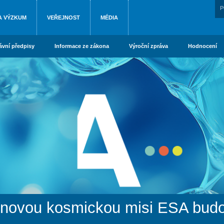
P
A VÝZKUM
VEŘEJNOST
MÉDIA
ávní předpisy
Informace ze zákona
Výroční zpráva
Hodnocení
o novou kosmickou misi ESA budou