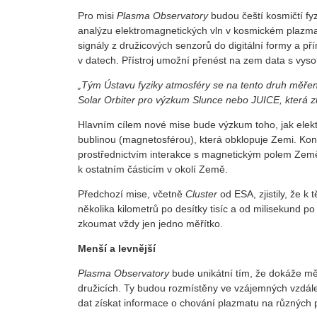
Pro misi
Plasma Observatory
budou čeští kosmičtí fyzi
analýzu elektromagnetických vln v kosmickém plazmat
signály z družicových senzorů do digitální formy a př
v datech. Přístroj umožní přenést na zem data s vys
„Tým Ústavu fyziky atmosféry se na tento druh měření
Solar Orbiter pro výzkum Slunce nebo JUICE, která 
Hlavním cílem nové mise bude výzkum toho, jak elekt
bublinou (magnetosférou), která obklopuje Zemi. Ko
prostřednictvím interakce s magnetickým polem Země, 
k ostatním částicím v okolí Země.
Předchozí mise, včetně
Cluster
od ESA, zjistily, že 
několika kilometrů po desítky tisíc a od milisekund p
zkoumat vždy jen jedno měřítko.
Menší a levnější
Plasma Observatory
bude unikátní tím, že dokáže mě
družicích. Ty budou rozmístěny ve vzájemných vzdále
dat získat informace o chování plazmatu na různých