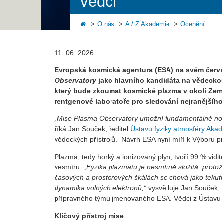
vědci
O nás
A / Z Akademie
Ocenění
11. 06. 2026
Evropská kosmická agentura (ESA) na svém červ
Observatory
jako hlavního kandidáta na vědeckou 
který bude zkoumat kosmické plazma v okolí Zem
rentgenové laboratoře pro sledování nejranějšího
„Mise Plasma Observatory umožní fundamentálně nov
říká Jan Souček, ředitel
Ústavu fyziky atmosféry Aka
vědeckých přístrojů. Návrh ESA nyní míří k Výboru pro
Plazma, tedy horký a ionizovaný plyn, tvoří 99 % vid
vesmíru.
„Fyzika plazmatu je nesmírně složitá, proto
časových a prostorových škálách se chová jako tekuti
dynamika volných elektronů,“
vysvětluje Jan Souček, 
přípravného týmu jmenovaného ESA. Vědci z Ústavu f
Klíčový přístroj mise