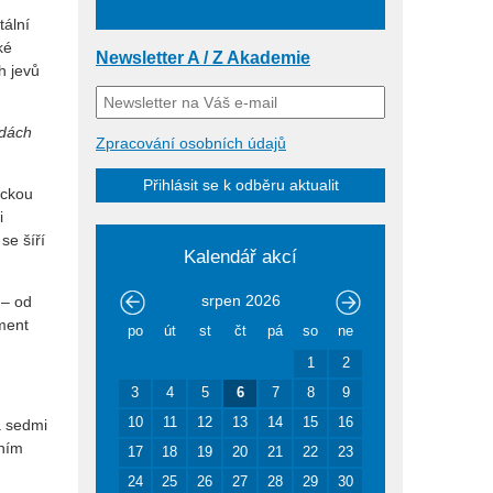
tální
ké
Newsletter A / Z Akademie
h jevů
ndách
Zpracování osobních údajů
Přihlásit se k odběru aktualit
ickou
i
se šíří
Kalendář akcí
srpen
2026
 – od
ment
po
út
st
čt
pá
so
ne
1
2
3
4
5
6
7
8
9
10
11
12
13
14
15
16
a sedmi
áním
17
18
19
20
21
22
23
24
25
26
27
28
29
30