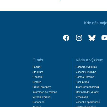
Kde nás najd
O nás
Věda a výzkum
Poslání
Podpora výzkumu
Struktura
Vědecký titul DSc.
Ocenění
Pomoc Ukrajině
Historie
Spolupráce
Právní předpisy
Transfer technologií
Informace ze zákona
Mezinárodní vztahy
Výroční zpráva
Vzdělávání
Hodnocení
Vědecké společnosti