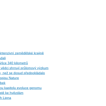
ntenzivní zemědělské krajině
dali
ýšce 340 kilometrů
ů: vědci shrnují průlomový výzkum
ce, než se dosud předpokládalo
sopisu Nature
ybek
ytou kapitolu evoluce genomu
cestě ke hvězdám
ch Lipna