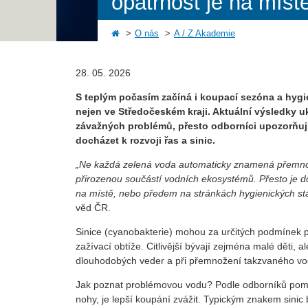
opatrnost je na míst
O nás
A / Z Akademie
28. 05. 2026
S teplým počasím začíná i koupací sezóna a hygien
nejen ve Středočeském kraji. Aktuální výsledky uk
závažných problémů, přesto odborníci upozorňují
docházet k rozvoji řas a sinic.
„Ne každá zelená voda automaticky znamená přemnožen
přirozenou součástí vodních ekosystémů. Přesto je do
na místě, nebo předem na stránkách hygienických st
věd ČR.
Sinice (cyanobakterie) mohou za určitých podmínek p
zažívací obtíže. Citlivější bývají zejména malé děti, 
dlouhodobých veder a při přemnožení takzvaného vo
Jak poznat problémovou vodu? Podle odborníků pomů
nohy, je lepší koupání zvážit. Typickým znakem sinic 