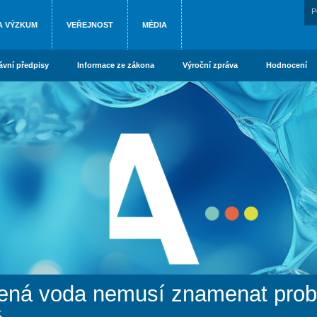
P
A VÝZKUM
VEŘEJNOST
MÉDIA
ávní předpisy
Informace ze zákona
Výroční zpráva
Hodnocení
lená voda nemusí znamenat prob