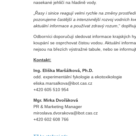
nasekané jehličí na hladině vody.
„
Řasy i sinice reagují velmi rychle na změny prostřed
pozorujeme častější a intenzivnější rozvoj vodních k
aktuální informace a používat zdravý rozum
,“ doplňu
Odborníci doporučují sledovat informace krajských h
koupání se osprchovat čistou vodou. Aktuální informac
nejsou na březích výstražné tabule, nebo se informuj
Kontakt:
Ing. Eliška Maršálková, Ph.D.
odd. experimentální fykologie a ekotoxikologie
eliska.marsalkova@ibot.cas.cz
+420 605 510 954
Mgr. Mirka Dvořáková
PR & Marketing Manager
miroslava.dvorakova@ibot.cas.cz
+420 602 608 766