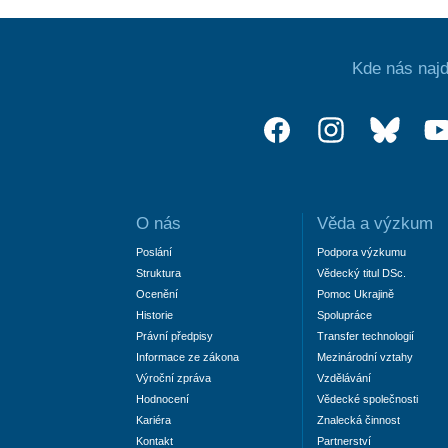
Kde nás najd
O nás
Věda a výzkum
Poslání
Podpora výzkumu
Struktura
Vědecký titul DSc.
Ocenění
Pomoc Ukrajině
Historie
Spolupráce
Právní předpisy
Transfer technologií
Informace ze zákona
Mezinárodní vztahy
Výroční zpráva
Vzdělávání
Hodnocení
Vědecké společnosti
Kariéra
Znalecká činnost
Kontakt
Partnerství