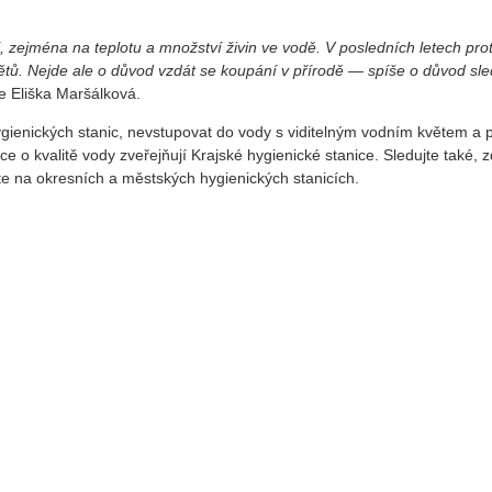
í, zejména na teplotu a množství živin ve vodě. V posledních letech pro
větů. Nejde ale o důvod vzdát se koupání v přírodě — spíše o důvod sl
je Eliška Maršálková.
ygienických stanic, nevstupovat do vody s viditelným vodním květem a 
e o kvalitě vody zveřejňují Krajské hygienické stanice. Sledujte také, 
te na okresních a městských hygienických stanicích.