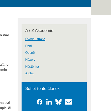
A / Z Akademie
ch vod
Úvodní strana
Dění
Ocenění
Názory
 přímo
Nástěnka
demie
Archiv
Sdílet tento článek
 na své
pici či