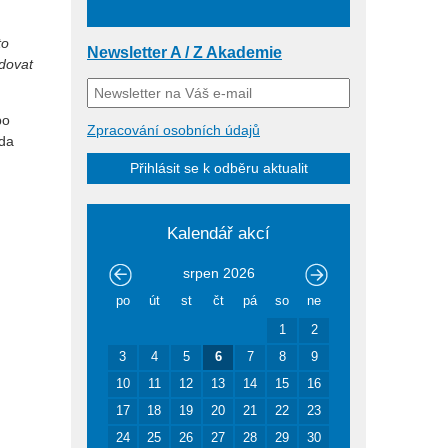
to
Newsletter A / Z Akademie
edovat
po
Zpracování osobních údajů
zda
Přihlásit se k odběru aktualit
Kalendář akcí
srpen
2026
po
út
st
čt
pá
so
ne
1
2
3
4
5
6
7
8
9
10
11
12
13
14
15
16
17
18
19
20
21
22
23
24
25
26
27
28
29
30