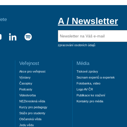
A / Newsletter
ete
zpracování osobních údajů
Veřejnost
Média
Akce pro veřejnost
Tiskové zprávy
Výstavy
Seznam expertů a expertek
Časopisy
Fotobanka, video
Podcasty
Logo AV ČR
Videotvorba
Publikace ke stažení
NEZkreslená věda
Kontakty pro média
Kurzy pro pedagogy
Stáže pro studenty
Občanská věda
Jedu vědu