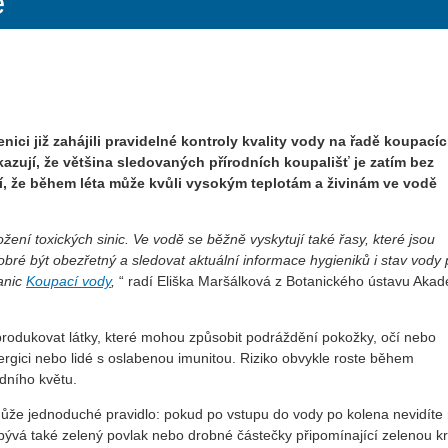
ě
ici již zahájili pravidelné kontroly kvality vody na řadě koupací
azují, že většina sledovaných přírodních koupališť je zatím bez
, že během léta může kvůli vysokým teplotám a živinám ve vodě
í toxických sinic. Ve vodě se běžně vyskytují také řasy, které jsou
bré být obezřetný a sledovat aktuální informace hygieniků i stav vody
anic
Koupací vody
,
“ radí Eliška Maršálková z Botanického ústavu Aka
rodukovat látky, které mohou způsobit podráždění pokožky, očí nebo
alergici nebo lidé s oslabenou imunitou. Riziko obvykle roste během
dního květu.
že jednoduché pravidlo: pokud po vstupu do vody po kolena nevidíte
bývá také zelený povlak nebo drobné částečky připomínající zelenou kru