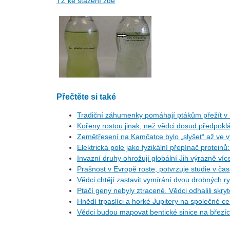
TZ ke stažení zde
Přečtěte si také
Tradiční záhumenky pomáhají ptákům přežít v i
Kořeny rostou jinak, než vědci dosud předpoklá
Zemětřesení na Kamčatce bylo „slyšet“ až ve v
Elektrická pole jako fyzikální přepínač protein
Invazní druhy ohrožují globální Jih výrazně ví
Prašnost v Evropě roste, potvrzuje studie v ča
Vědci chtějí zastavit vymírání dvou drobných r
Ptačí geny nebyly ztracené. Vědci odhalili skr
Hnědí trpaslíci a horké Jupitery na společné 
Vědci budou mapovat bentické sinice na březí