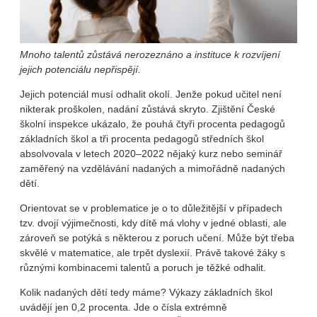
Mnoho talentů zůstává nerozeznáno a instituce k rozvíjení
jejich potenciálu nepřispějí.
Jejich potenciál musí odhalit okolí. Jenže pokud učitel není
nikterak proškolen, nadání zůstává skryto. Zjištění České
školní inspekce ukázalo, že pouhá čtyři procenta pedagogů
základních škol a tři procenta pedagogů středních škol
absolvovala v letech 2020–2022 nějaký kurz nebo seminář
zaměřený na vzdělávání nadaných a mimořádně nadaných
dětí.
Orientovat se v problematice je o to důležitější v případech
tzv. dvojí výjimečnosti, kdy dítě má vlohy v jedné oblasti, ale
zároveň se potýká s některou z poruch učení. Může být třeba
skvělé v matematice, ale trpět dyslexií. Právě takové žáky s
různými kombinacemi talentů a poruch je těžké odhalit.
Kolik nadaných dětí tedy máme? Výkazy základních škol
uvádějí jen 0,2 procenta. Jde o čísla extrémně