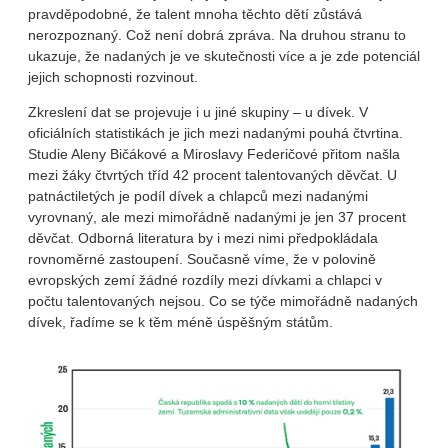
pravděpodobné, že talent mnoha těchto dětí zůstává
nerozpoznaný. Což není dobrá zpráva. Na druhou stranu to
ukazuje, že nadaných je ve skutečnosti více a je zde potenciál
jejich schopnosti rozvinout.
Zkreslení dat se projevuje i u jiné skupiny – u dívek. V
oficiálních statistikách je jich mezi nadanými pouhá čtvrtina.
Studie Aleny Bičákové a Miroslavy Federičové přitom našla
mezi žáky čtvrtých tříd 42 procent talentovaných děvčat. U
patnáctiletých je podíl dívek a chlapců mezi nadanými
vyrovnaný, ale mezi mimořádně nadanými je jen 37 procent
děvčat. Odborná literatura by i mezi nimi předpokládala
rovnoměrné zastoupení. Současně víme, že v polovině
evropských zemí žádné rozdíly mezi dívkami a chlapci v
počtu talentovaných nejsou. Co se týče mimořádně nadaných
dívek, řadíme se k těm méně úspěšným státům.