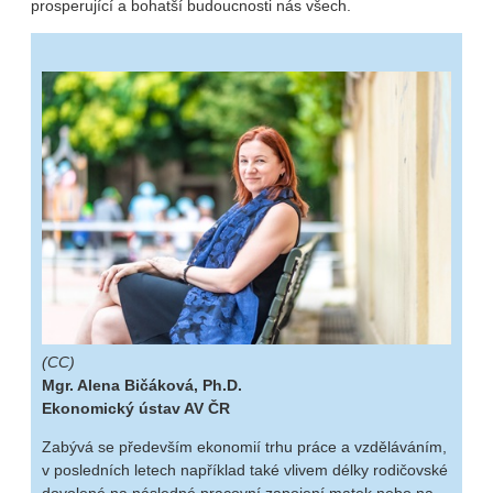
prosperující a bohatší budoucnosti nás všech.
(CC)
Mgr. Alena Bičáková, Ph.D.
Ekonomický ústav AV ČR
Zabývá se především ekonomií trhu práce a vzděláváním,
v posledních letech například také vlivem délky rodičovské
dovolené na následné pracovní zapojení matek nebo na