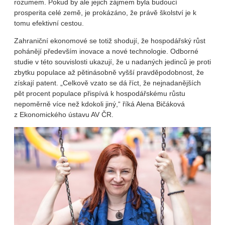
rozumem. Pokud by ale jejich zájmem byla budoucí
prosperita celé země, je prokázáno, že právě školství je k
tomu efektivní cestou.
Zahraniční ekonomové se totiž shodují, že hospodářský růst
pohánějí především inovace a nové technologie. Odborné
studie v této souvislosti ukazují, že u nadaných jedinců je proti
zbytku populace až pětinásobně vyšší pravděpodobnost, že
získají patent. „Celkově vzato se dá říct, že nejnadanějších
pět procent populace přispívá k hospodářskému růstu
nepoměrně více než kdokoli jiný,“ říká Alena Bičáková
z Ekonomického ústavu AV ČR.