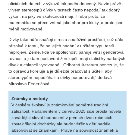
oficiálních datech z výkazů tak podhodnocený. Navíc právě i
vlivem stereotypů dívky v testech často nepodají tak dobrý
výkon, na jaký ve skutečnosti mají. Třeba proto, že
matematika se přece vnímá jako obor pro kluky, a proto jsou
méně motivované.
Dívky také hůře snášejí stres a soutěživé prostředí, což dále
přispívá k tomu, že se jejich nadání v určitém typu testů
neprojeví. Země, kde ve společnosti panuje větší genderová
rovnost a je tam postavení žen lepší, mají statistiky nadaných
dívek a chlapců vyrovnané. „Odborná literatura potvrzuje, že
to opravdu koreluje a je důležité pracovat s učiteli, aby
stereotypům nepodléhali a dívky podporovali,“ dodává
Miroslava Federičová.
Známky a metody
V českém školství je známkování poměrně tradiční
záležitost. Parlamentem v červnu 2025 sice prošla novela
zavádějící slovní hodnocení v prvních dvou ročnících,
zbytek školní docházky ale bude většina dětí nadále
absolvovat se známkami. Právě na souvislost známek a