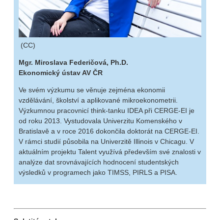
(CC)
Mgr. Miroslava Federičová, Ph.D.
Ekonomický ústav AV ČR
Ve svém výzkumu se věnuje zejména ekonomii
vzdělávání, školství a aplikované mikroekonometrii.
Výzkumnou pracovnicí think-tanku IDEA při CERGE-EI je
od roku 2013. Vystudovala Univerzitu Komenského v
Bratislavě a v roce 2016 dokončila doktorát na CERGE-EI.
V rámci studií působila na Univerzitě Illinois v Chicagu. V
aktuálním projektu Talent využívá především své znalosti v
analýze dat srovnávajících hodnocení studentských
výsledků v programech jako TIMSS, PIRLS a PISA.