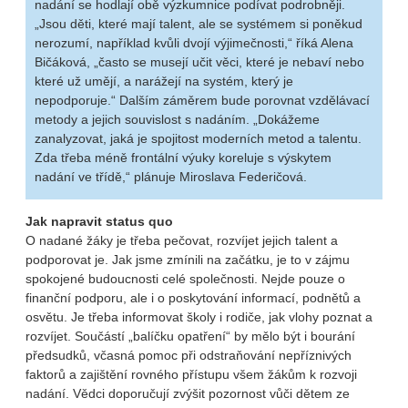
nadání se hodlají obě výzkumnice podívat podrobněji.
„Jsou děti, které mají talent, ale se systémem si poněkud
nerozumí, například kvůli dvojí výjimečnosti,“ říká Alena
Bičáková, „často se musejí učit věci, které je nebaví nebo
které už umějí, a narážejí na systém, který je
nepodporuje.“ Dalším záměrem bude porovnat vzdělávací
metody a jejich souvislost s nadáním. „Dokážeme
zanalyzovat, jaká je spojitost moderních metod a talentu.
Zda třeba méně frontální výuky koreluje s výskytem
nadání ve třídě,“ plánuje Miroslava Federičová.
Jak napravit status quo
O nadané žáky je třeba pečovat, rozvíjet jejich talent a
podporovat je. Jak jsme zmínili na začátku, je to v zájmu
spokojené budoucnosti celé společnosti. Nejde pouze o
finanční podporu, ale i o poskytování informací, podnětů a
osvětu. Je třeba informovat školy i rodiče, jak vlohy poznat a
rozvíjet. Součástí „balíčku opatření“ by mělo být i bourání
předsudků, včasná pomoc při odstraňování nepříznivých
faktorů a zajištění rovného přístupu všem žákům k rozvoji
nadání. Vědci doporučují zvýšit pozornost vůči dětem ze