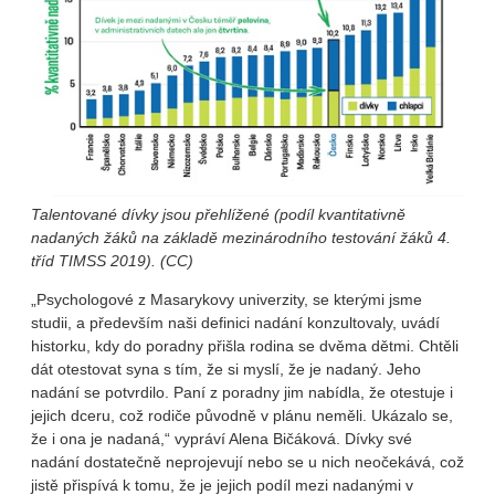
Talentované dívky jsou přehlížené (podíl kvantitativně
nadaných žáků na základě mezinárodního testování žáků 4.
tříd TIMSS 2019). (CC)
„Psychologové z Masarykovy univerzity, se kterými jsme
studii, a především naši definici nadání konzultovaly, uvádí
historku, kdy do poradny přišla rodina se dvěma dětmi. Chtěli
dát otestovat syna s tím, že si myslí, že je nadaný. Jeho
nadání se potvrdilo. Paní z poradny jim nabídla, že otestuje i
jejich dceru, což rodiče původně v plánu neměli. Ukázalo se,
že i ona je nadaná,“ vypráví Alena Bičáková. Dívky své
nadání dostatečně neprojevují nebo se u nich neočekává, což
jistě přispívá k tomu, že je jejich podíl mezi nadanými v