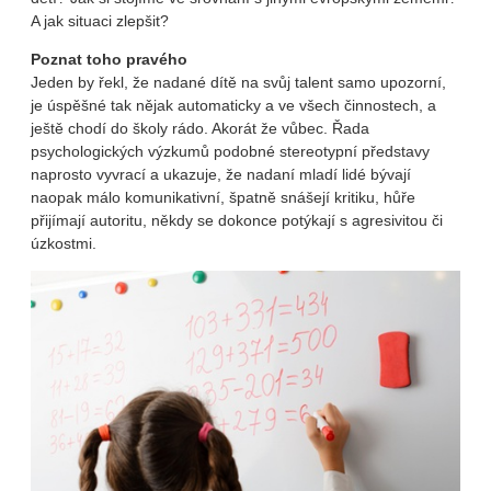
A jak situaci zlepšit?
Poznat toho pravého
Jeden by řekl, že nadané dítě na svůj talent samo upozorní,
je úspěšné tak nějak automaticky a ve všech činnostech, a
ještě chodí do školy rádo. Akorát že vůbec. Řada
psychologických výzkumů podobné stereotypní představy
naprosto vyvrací a ukazuje, že nadaní mladí lidé bývají
naopak málo komunikativní, špatně snášejí kritiku, hůře
přijímají autoritu, někdy se dokonce potýkají s agresivitou či
úzkostmi.