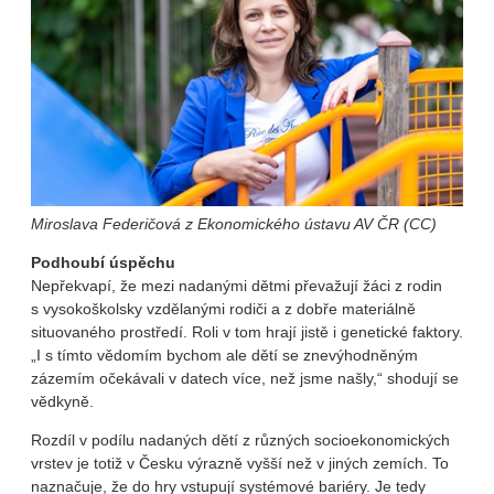
Miroslava Federičová z Ekonomického ústavu AV ČR (CC)
Podhoubí úspěchu
Nepřekvapí, že mezi nadanými dětmi převažují žáci z rodin
s vysokoškolsky vzdělanými rodiči a z dobře materiálně
situovaného prostředí. Roli v tom hrají jistě i genetické faktory.
„I s tímto vědomím bychom ale dětí se znevýhodněným
zázemím očekávali v datech více, než jsme našly,“ shodují se
vědkyně.
Rozdíl v podílu nadaných dětí z různých socioekonomických
vrstev je totiž v Česku výrazně vyšší než v jiných zemích. To
naznačuje, že do hry vstupují systémové bariéry. Je tedy