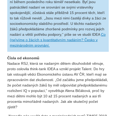
ní během posledního roku téměř nesetkalo. Byť jsou
patnáctiletí nadaní ve srovnání se svými vrstevníky
spokojenější, zůstává stále přibližně 15 procent těch, kteří
to tak růžově nevidí. „Jsou mezi nimi častěji dívky a žáci ze
socioekonomicky slabšího prostředí. U těchto nadaných
žáků předpokládáme zhoršené podmínky pro rozvoj jejich
nadání a větší potřebu podpory,“ píše se ve studii IDEA
Co
(ne)víme o žácích s kvantitativním nadáním? Česko v
mezinárodním srovnání.
Čísla od ekonomů
Nadace RSJ, která se nadaným dětem dlouhodobě věnuje,
proto oslovila think-tank IDEA a vznikl projekt Talent. Do hry
tak vstoupili vědci Ekonomického ústavu AV ČR, kteří mají se
zpracováním dat zkušenosti. „Od začátku jsme předpokládali,
že počet nadaných žáků by měl odpovídat předpokládanému
rozložení IQ v populaci,“ vysvětluje Alena Bičáková, proč by
mezi dětmi mohlo být 10 až 15 procent nadaných a asi tři
procenta mimořádně nadaných. Jak ale skutečný počet
zjistit?
„Napadlo nás využít data z mezinárodních testů TIMSS 2019,