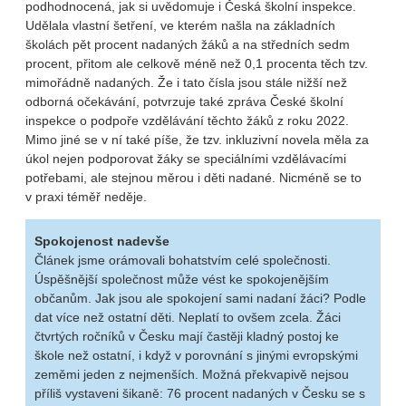
podhodnocená, jak si uvědomuje i Česká školní inspekce.
Udělala vlastní šetření, ve kterém našla na základních
školách pět procent nadaných žáků a na středních sedm
procent, přitom ale celkově méně než 0,1 procenta těch tzv.
mimořádně nadaných. Že i tato čísla jsou stále nižší než
odborná očekávání, potvrzuje také zpráva České školní
inspekce o podpoře vzdělávání těchto žáků z roku 2022.
Mimo jiné se v ní také píše, že tzv. inkluzivní novela měla za
úkol nejen podporovat žáky se speciálními vzdělávacími
potřebami, ale stejnou měrou i děti nadané. Nicméně se to
v praxi téměř neděje.
Spokojenost nadevše
Článek jsme orámovali bohatstvím celé společnosti.
Úspěšnější společnost může vést ke spokojenějším
občanům. Jak jsou ale spokojení sami nadaní žáci? Podle
dat více než ostatní děti. Neplatí to ovšem zcela. Žáci
čtvrtých ročníků v Česku mají častěji kladný postoj ke
škole než ostatní, i když v porovnání s jinými evropskými
zeměmi jeden z nejmenších. Možná překvapivě nejsou
příliš vystaveni šikaně: 76 procent nadaných v Česku se s