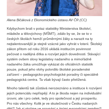
Alena Bičáková z Ekonomického ústavu AV ČR (CC)
Kdybychom brali v potaz statistiky Ministerstva školství,
mládeže a tělovýchovy (MŠMT), zdálo by se, že se to v
českých školách hemží průměrnými žáky a narazit na ty
nejtalentovanější je stejně vzácné jako vyhrát v loterii. Školský
zákon přitom od roku 2016 ukládá institucím povinnost
pečovat o nadějná dítka a rozvíjet jejich dovednosti. Stávající
systém ovšem slovy legislativy nadaného a mimořádně
nadaného žáka umožňuje vykázat do oficiálních statistik
pouze, pokud jeho vlohy potvrdilo školské poradenské
zařízení – pedagogicko-psychologické poradny či speciálně
pedagogická centra. Ta však bývají často přetížená.
Mnoho talentů tak zůstává nerozeznáno a instituce k rozvíjení
jejich potenciálu nepřispějí. A to je škoda nejen na individuální
úrovni, ale i pro celek, tedy pro společnost a její prosperitu.
Pro nás všechny. Kolik je ve skutečnosti v Česku nadaných
dětí? Jak si stojíme ve srovnání s jinými evropskými zeměmi?