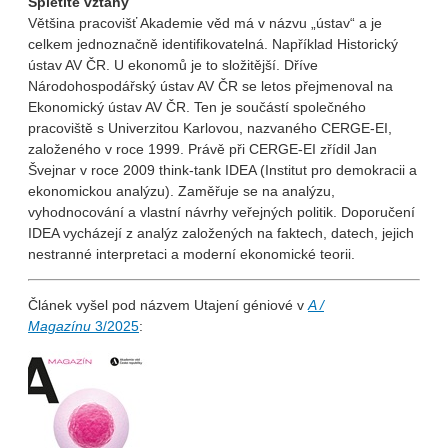
Spletité vztahy
Většina pracovišť Akademie věd má v názvu „ústav“ a je
celkem jednoznačně identifikovatelná. Například Historický
ústav AV ČR. U ekonomů je to složitější. Dříve
Národohospodářský ústav AV ČR se letos přejmenoval na
Ekonomický ústav AV ČR. Ten je součástí společného
pracoviště s Univerzitou Karlovou, nazvaného CERGE-EI,
založeného v roce 1999. Právě při CERGE-EI zřídil Jan
Švejnar v roce 2009 think-tank IDEA (Institut pro demokracii a
ekonomickou analýzu). Zaměřuje se na analýzu,
vyhodnocování a vlastní návrhy veřejných politik. Doporučení
IDEA vycházejí z analýz založených na faktech, datech, jejich
nestranné interpretaci a moderní ekonomické teorii.
Článek vyšel pod názvem Utajení géniové v
A /
Magazínu
3/2025
: