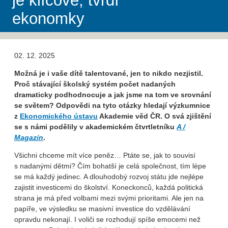
je klíčové, tvrdí
ekonomky
02. 12. 2025
Možná je i vaše dítě talentované, jen to nikdo nezjistil.
Proč stávající školský systém počet nadaných
dramaticky podhodnocuje a jak jsme na tom ve srovnání
se světem? Odpovědi na tyto otázky hledají výzkumnice
z
Ekonomického ústavu
Akademie věd ČR. O svá zjištění
se s námi podělily v akademickém čtvrtletníku
A /
Magazín
.
Všichni chceme mít více peněz… Ptáte se, jak to souvisí
s nadanými dětmi? Čím bohatší je celá společnost, tím lépe
se má každý jedinec. A dlouhodobý rozvoj státu jde nejlépe
zajistit investicemi do školství. Koneckonců, každá politická
strana je má před volbami mezi svými prioritami. Ale jen na
papíře, ve výsledku se masivní investice do vzdělávání
opravdu nekonají. I voliči se rozhodují spíše emocemi než