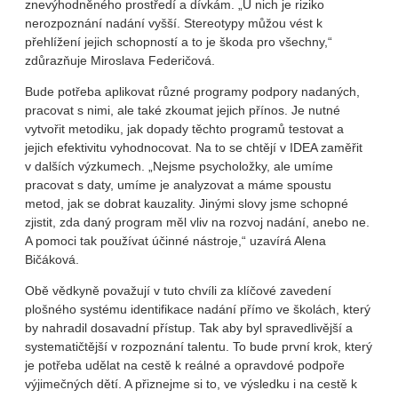
znevýhodněného prostředí a dívkám. „U nich je riziko
nerozpoznání nadání vyšší. Stereotypy můžou vést k
přehlížení jejich schopností a to je škoda pro všechny,“
zdůrazňuje Miroslava Federičová.
Bude potřeba aplikovat různé programy podpory nadaných,
pracovat s nimi, ale také zkoumat jejich přínos. Je nutné
vytvořit metodiku, jak dopady těchto programů testovat a
jejich efektivitu vyhodnocovat. Na to se chtějí v IDEA zaměřit
v dalších výzkumech. „Nejsme psycholožky, ale umíme
pracovat s daty, umíme je analyzovat a máme spoustu
metod, jak se dobrat kauzality. Jinými slovy jsme schopné
zjistit, zda daný program měl vliv na rozvoj nadání, anebo ne.
A pomoci tak používat účinné nástroje,“ uzavírá Alena
Bičáková.
Obě vědkyně považují v tuto chvíli za klíčové zavedení
plošného systému identifikace nadání přímo ve školách, který
by nahradil dosavadní přístup. Tak aby byl spravedlivější a
systematičtější v rozpoznání talentu. To bude první krok, který
je potřeba udělat na cestě k reálné a opravdové podpoře
výjimečných dětí. A přiznejme si to, ve výsledku i na cestě k