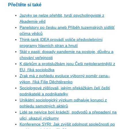
Přečtěte si také
Jazyky se nelze přehltit, tvrdí psycholingvisté z
Akademie věd
Panelstory po česku aneb Příběh tuzemských sídlišť
očima vědců
Think-tank IDEA provádí voliče předvolebními
programy hlavních stran a hnutí
Stát v pasti: dopady pandemie na postoje, důvěru a
chování veřejnosti
K dárkům a protislužbám jsou Češi nejtolerantnější z
EU, říká socioložka
Zrak má z pohledu evoluce výborný poměr cena–
výkon, říká Filip Děchtěrenko
Sociologové zjišťovali, jakým překážkám čelí čeští
podnikatelé a podnikatelky
Unikátní sociologický výzkum odhaluje korupci z
pohledu samotných aktérů
Lidé se nejvíce bojí krádeží, podvodů a přepadení na
ulici, ukazují výzkumy
Konference SYRI: Jak zvýšit odolnost společnosti po