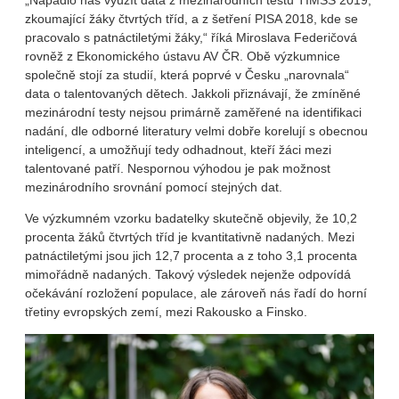
zkoumající žáky čtvrtých tříd, a z šetření PISA 2018, kde se
pracovalo s patnáctiletými žáky,“ říká Miroslava Federičová
rovněž z Ekonomického ústavu AV ČR. Obě výzkumnice
společně stojí za studií, která poprvé v Česku „narovnala“
data o talentovaných dětech. Jakkoli přiznávají, že zmíněné
mezinárodní testy nejsou primárně zaměřené na identifikaci
nadání, dle odborné literatury velmi dobře korelují s obecnou
inteligencí, a umožňují tedy odhadnout, kteří žáci mezi
talentované patří. Nespornou výhodou je pak možnost
mezinárodního srovnání pomocí stejných dat.
Ve výzkumném vzorku badatelky skutečně objevily, že 10,2
procenta žáků čtvrtých tříd je kvantitativně nadaných. Mezi
patnáctiletými jsou jich 12,7 procenta a z toho 3,1 procenta
mimořádně nadaných. Takový výsledek nejenže odpovídá
očekávání rozložení populace, ale zároveň nás řadí do horní
třetiny evropských zemí, mezi Rakousko a Finsko.