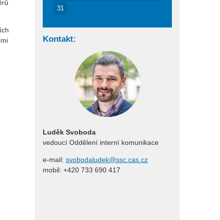
ěrů
31
ích
Kontakt:
ími
Luděk Svoboda
vedoucí Oddělení interní komunikace
e-mail:
svobodaludek@ssc.cas.cz
mobil: +420 733 690 417