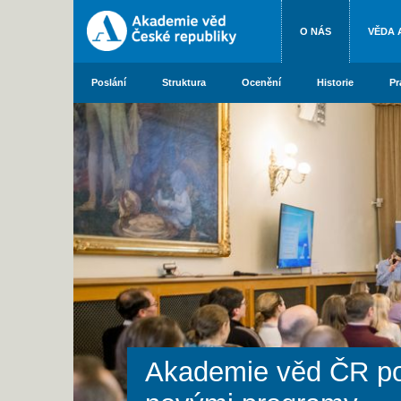
O NÁS
VĚDA 
Poslání
Struktura
Ocenění
Historie
Pr
Akademie věd ČR pod