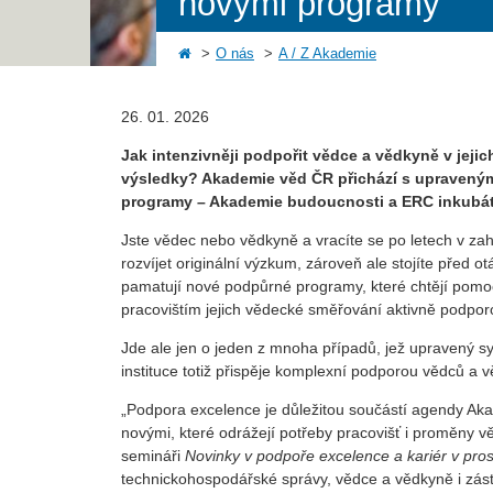
novými programy
O nás
A / Z Akademie
26. 01. 2026
Jak intenzivněji podpořit vědce a vědkyně v jejic
výsledky? Akademie věd ČR přichází s upravený
programy – Akademie budoucnosti a ERC inkubát
Jste vědec nebo vědkyně a vracíte se po letech v za
rozvíjet originální výzkum, zároveň ale stojíte před o
pamatují nové podpůrné programy, které chtějí pomoci
pracovištím jejich vědecké směřování aktivně podpor
Jde ale jen o jeden z mnoha případů, jež upravený s
instituce totiž přispěje komplexní podporou vědců a v
„Podpora excelence je důležitou součástí agendy Akadem
novými, které odrážejí potřeby pracovišť i proměny
semináři
Novinky v podpoře excelence a kariér v pr
technickohospodářské správy, vědce a vědkyně i zástu