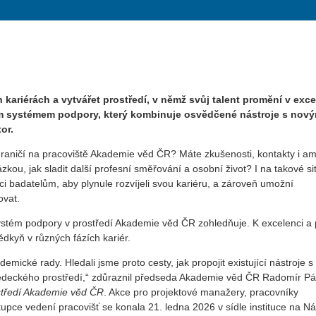
h kariérách a vytvářet prostředí, v němž svůj talent promění v exce
m systémem podpory, který kombinuje osvědčené nástroje s nový
or.
hraničí na pracoviště Akademie věd ČR? Máte zkušenosti, kontakty i a
tázkou, jak sladit další profesní směřování a osobní život? I na takové s
 badatelům, aby plynule rozvíjeli svou kariéru, a zároveň umožní
ovat.
ystém podpory v prostředí Akademie věd ČR zohledňuje. K excelenci a p
ědkyň v různých fázích kariér.
ické rady. Hledali jsme proto cesty, jak propojit existující nástroje s
 vědeckého prostředí,“ zdůraznil předseda Akademie věd ČR Radomír P
ostředí Akademie věd ČR
. Akce pro projektové manažery, pracovníky
pce vedení pracovišť se konala 21. ledna 2026 v sídle instituce na N