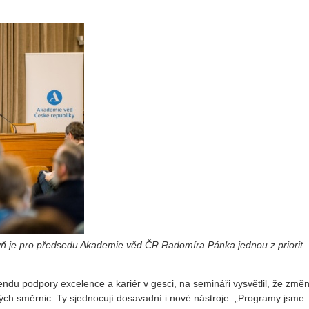
ň je pro předsedu Akademie věd ČR Radomíra Pánka jednou z priorit.
ndu podpory excelence a kariér v gesci, na semináři vysvětlil, že změ
ých směrnic. Ty sjednocují dosavadní i nové nástroje: „Programy jsme