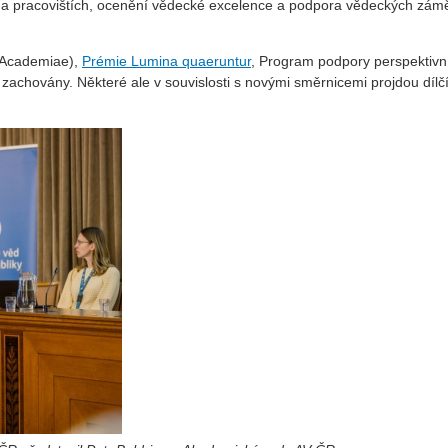
ér na pracovištích, ocenění vědecké excelence a podpora vědeckých zám
Academiae),
Prémie Lumina quaeruntur
, Program podpory perspektivn
 zachovány. Některé ale v souvislosti s novými směrnicemi projdou dílč