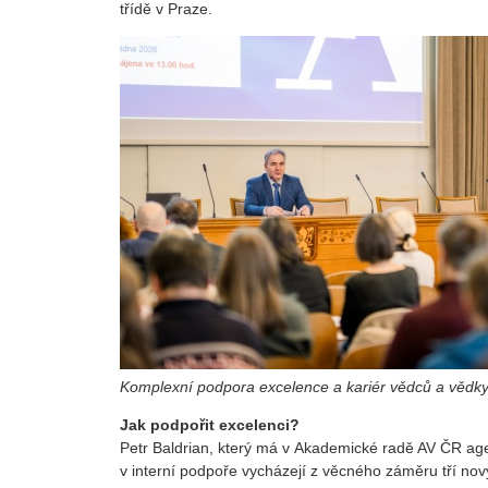
třídě v Praze.
Komplexní podpora excelence a kariér vědců a vědky
Jak podpořit excelenci?
Petr Baldrian, který má v Akademické radě AV ČR age
v interní podpoře vycházejí z věcného záměru tří nov