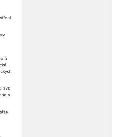
váření
ory
ratů
ická
eckých
až 170
eho a
stáže
a