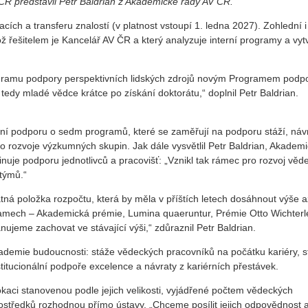
R představil Petr Baldrian z Akademické rady AV ČR.
ích a transferu znalostí (v platnost vstoupí 1. ledna 2027). Zohlední i
ož řešitelem je Kancelář AV ČR a který analyzuje interní programy a vyt
gramu podpory perspektivních lidských zdrojů novým Programem podp
tedy mladé vědce krátce po získání doktorátu,“ doplnil Petr Baldrian.
ní podporu o sedm programů, které se zaměřují na podporu stáží, náv
o rozvoje výzkumných skupin. Jak dále vysvětlil Petr Baldrian, Akadem
nuje podporu jednotlivců a pracovišť: „Vznikl tak rámec pro rozvoj věd
týmů.“
ná položka rozpočtu, která by měla v příštích letech dosáhnout výše 
gramech – Akademická prémie, Lumina quaeruntur, Prémie Otto Wichterl
ujeme zachovat ve stávající výši,“ zdůraznil Petr Baldrian.
kademie budoucnosti: stáže vědeckých pracovníků na počátku kariéry, 
titucionální podpoře excelence a návraty z kariérních přestávek.
kaci stanovenou podle jejich velikosti, vyjádřené počtem vědeckých
ostředků rozhodnou přímo ústavy. „Chceme posílit jejich odpovědnost 