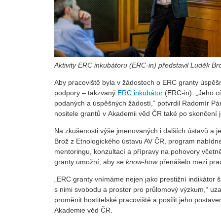
Aktivity ERC inkubátoru (ERC-in) představil Luděk Br
Aby pracoviště byla v žádostech o ERC granty úspěšn
podpory – takzvaný
ERC inkubátor
(ERC-in). „Jeho cí
podaných a úspěšných žádostí,“ potvrdil Radomír Páne
nositele grantů v Akademii věd ČR také po skončení j
Na zkušenosti výše jmenovaných i dalších ústavů a je
Brož z Etnologického ústavu AV ČR, program nabídne 
mentoringu, konzultací a přípravy na pohovory včet
granty umožní, aby se
know-how
přenášelo mezi praco
„ERC granty vnímáme nejen jako prestižní indikátor š
s nimi svobodu a prostor pro průlomový výzkum,“ uza
proměnit hostitelské pracoviště a posílit jeho posta
Akademie věd ČR.