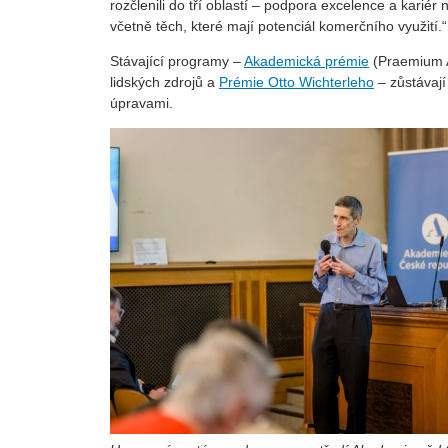
rozčlenili do tří oblastí – podpora excelence a kari
včetně těch, které mají potenciál komerčního využití.“
Stávající programy –
Akademická prémie
(Praemium 
lidských zdrojů a
Prémie Otto Wichterleho
– zůstávají
úpravami.