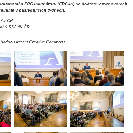
oucnosti a ERC inkubátoru (ERC-in) se dočtete v rozhovorech
řejníme v následujících týdnech.
Č AV ČR
ztahů SSČ AV ČR
vobodnou licencí Creative Commons.