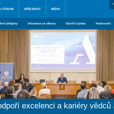
P
A VÝZKUM
VEŘEJNOST
MÉDIA
ávní předpisy
Informace ze zákona
Výroční zpráva
Hodnocení
poří excelenci a kariéry vědců