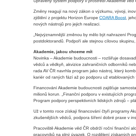
Upravený systém podpory v prostředí Akademie věd Č
Změny reagují na nový zákon o výzkumu, vývoji, inovac
zjištění z projektu Horizon Europe
COARA Boost
, jeh
nových nástrojů pro jejich realizaci.
„Nejvýznamnější změnou by mělo být nahrazení Pro
postdoktorandů. Podpoří ale stejnou cílovou skupinu, 
Akademie, jakou chceme mít
Novinka – Akademie budoucnosti – rozšiřuje dosavad
vědců a vědkyň, akvizice zahraničních odborníků neb
rada AV ČR navrhla program jako nástroj, který kombi
kariér od raných fází až po podporu už etablovaných 
Financování Akademie budoucnosti zajišťuje samostat
milionů korun. „Finanční podporu v existujících pro
Program podpory perspektivních lidských zdrojů – plán
Už v tomto roce získají financování čtyři programy A
zkušenějších vědců, podpora šíření dobré praxe v ins
Pracoviště Akademie věd ČR obdrží roční finanční alo
pracovníků na plný úvazek. O rozdělení získaných pr