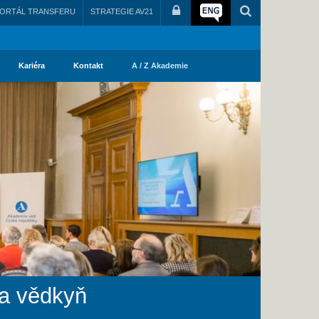
ORTÁL TRANSFERU
STRATEGIE AV21
Kariéra
Kontakt
A / Z Akademie
 a vědkyň