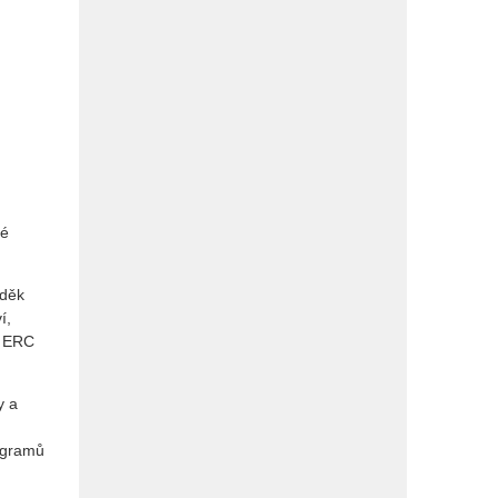
né
uděk
í,
o ERC
y a
rogramů