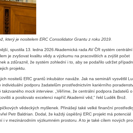
ož, který je nositelem ERC Consolidator Grantu z roku 2019.
ější, spustila 13. ledna 2026 Akademická rada AV ČR systém centrální
lem je zvyšovat kvalitu vědy a výzkumu na pracovištích a zvýšit počet
k a zdůraznil, že systém zohlední i to, aby se podařilo udržet případ
ejich projektu.
jich nositelů ERC grantů inkubátor naváže. Jak na semináři vysvětlil L
individuální podporu žadatelům prostřednictvím kariérního poradenstv
ně takzvaného
mock interview
. „Věříme, že centrální podpora žadatelů 
višti a posilovalo excelenci napříč Akademií věd,“ řekl Luděk Brož.
pičkových vědeckých myšlenek. Přinášejí také velké finanční prostředk
vřel Petr Baldrian. Dodal, že každý úspěšný ERC projekt má potenciál
vení i v mezinárodním výzkumném prostoru. A to je také cílem nových p