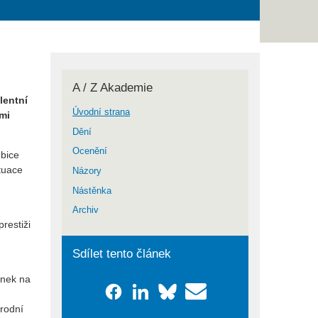
A / Z Akademie
lentní
Úvodní strana
mi
Dění
Ocenění
mbice
ituace
Názory
Nástěnka
Archiv
restiži
Sdílet tento článek
ánek na
árodní