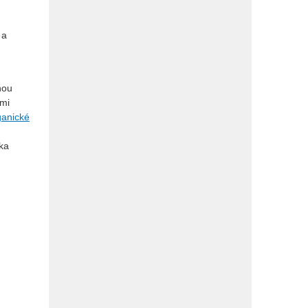
 a
hou
emi
ganické
lka