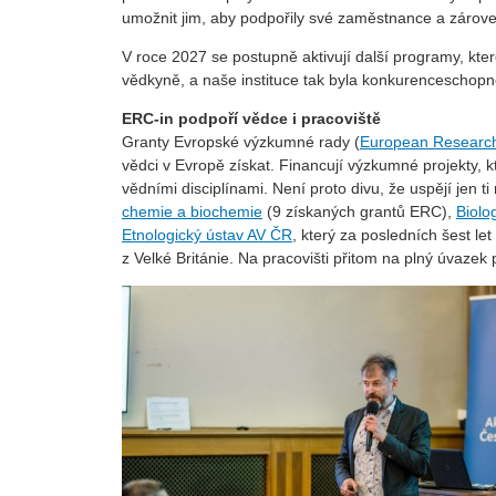
umožnit jim, aby podpořily své zaměstnance a zároveň 
V roce 2027 se postupně aktivují další programy, kt
vědkyně, a naše instituce tak byla konkurenceschopn
ERC-in podpoří vědce i pracoviště
Granty Evropské výzkumné rady (
European Research
vědci v Evropě získat. Financují výzkumné projekty, 
vědními disciplínami. Není proto divu, že uspějí jen t
chemie a biochemie
(9 získaných grantů ERC),
Biolo
Etnologický ústav AV ČR
, který za posledních šest le
z Velké Británie. Na pracovišti přitom na plný úvazek