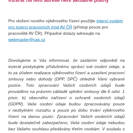
Inzerát na této adrese není aktuálně platný
Pro vložení nového výběrového řízení použijte
interní systém
pro inzerci pracovních míst AV ČR
(přístup pouze pro
pracoviště AV ČR). Případné dotazy adresujte na
webmaster@cas.cz
.
Dovolujeme si Vás informovat, že zasláním odpovědi na
inzerát poskytujete příslušnému správci své osobní údaje, a
to za účelem realizace výběrového řízení a uzavření pracovní
smlouvy nebo dohody (DPP, DPČ) ohledně Vámi vybrané
pozice. Toto zpracování Vašich osobních údajů bude
prováděno na právním základě splnění smlouvy dle 6 odst. 1
písm. b) obecného nařízení o ochraně osobních údajů
(GDPR). Vaše osobní údaje budou zpracovávány pouze
v nezbytném rozsahu a pouze po dobu trvání výběrového
řízení na danou pozici. Zpracování Vašich osobních údajů
bude dostatečně zabezpečeno, Vaše osobní údaje nebudou
bez Vašeho souhlasu předávány třetím osobám. V souladu s