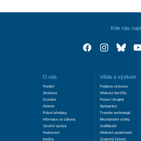
Kde nás najd
O nás
Věda a výzkum
Poslání
Podpora výzkumu
Struktura
Vědecký titul DSc.
Ocenění
Pomoc Ukrajině
Historie
Spolupráce
Právní předpisy
Transfer technologií
Informace ze zákona
Mezinárodní vztahy
Výroční zpráva
Vzdělávání
Hodnocení
Vědecké společnosti
Kariéra
Znalecká činnost