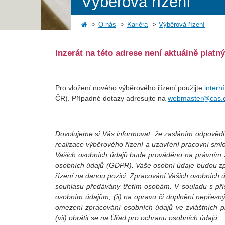
Výběrová řízení
O nás
Kariéra
Výběrová řízení
Inzerát na této adrese není aktuálně platný
Pro vložení nového výběrového řízení použijte
intern
ČR). Případné dotazy adresujte na
webmaster@cas.
Dovolujeme si Vás informovat, že zasláním odpovědi 
realizace výběrového řízení a uzavření pracovní sm
Vašich osobních údajů bude prováděno na právním z
osobních údajů (GDPR). Vaše osobní údaje budou z
řízení na danou pozici. Zpracování Vašich osobníc
souhlasu předávány třetím osobám. V souladu s přís
osobním údajům, (ii) na opravu či doplnění nepřesný
omezení zpracování osobních údajů ve zvláštních pří
(vii) obrátit se na Úřad pro ochranu osobních údajů.