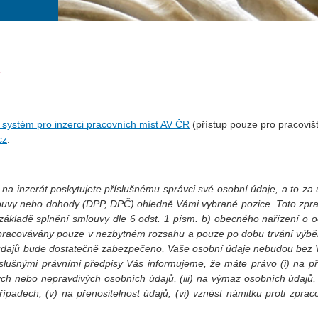
í systém pro inzerci pracovních míst AV ČR
(přístup pouze pro pracoviš
cz
.
na inzerát poskytujete příslušnému správci své osobní údaje, a to za
louvy nebo dohody (DPP, DPČ) ohledně Vámi vybrané pozice. Toto zpr
ákladě splnění smlouvy dle 6 odst. 1 písm. b) obecného nařízení o 
pracovávány pouze v nezbytném rozsahu a pouze po dobu trvání výb
h údajů bude dostatečně zabezpečeno, Vaše osobní údaje nebudou bez
lušnými právními předpisy Vás informujeme, že máte právo (i) na př
ch nebo nepravdivých osobních údajů, (iii) na výmaz osobních údajů, 
padech, (v) na přenositelnost údajů, (vi) vznést námitku proti zprac