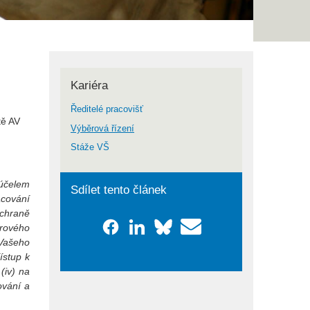
Kariéra
Ředitelé pracovišť
tě AV
Výběrová řízení
Stáže VŠ
 účelem
Sdílet tento článek
acování
ochraně
ěrového
 Vašeho
ístup k
(iv) na
ování a