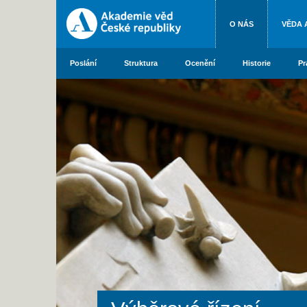
O NÁS
VĚDA 
Poslání
Struktura
Ocenění
Historie
Pr