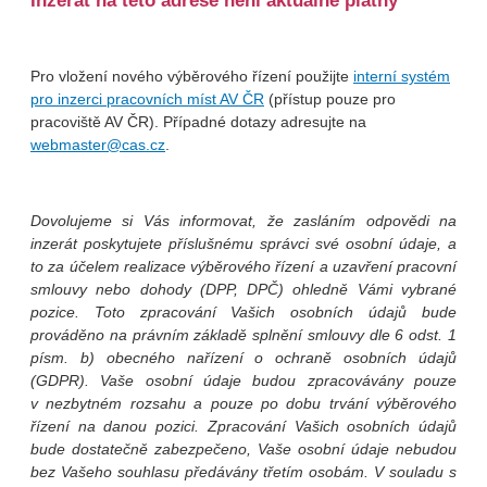
Inzerát na této adrese není aktuálně platný
Pro vložení nového výběrového řízení použijte
interní systém
pro inzerci pracovních míst AV ČR
(přístup pouze pro
pracoviště AV ČR). Případné dotazy adresujte na
webmaster@cas.cz
.
Dovolujeme si Vás informovat, že zasláním odpovědi na
inzerát poskytujete příslušnému správci své osobní údaje, a
to za účelem realizace výběrového řízení a uzavření pracovní
smlouvy nebo dohody (DPP, DPČ) ohledně Vámi vybrané
pozice. Toto zpracování Vašich osobních údajů bude
prováděno na právním základě splnění smlouvy dle 6 odst. 1
písm. b) obecného nařízení o ochraně osobních údajů
(GDPR). Vaše osobní údaje budou zpracovávány pouze
v nezbytném rozsahu a pouze po dobu trvání výběrového
řízení na danou pozici. Zpracování Vašich osobních údajů
bude dostatečně zabezpečeno, Vaše osobní údaje nebudou
bez Vašeho souhlasu předávány třetím osobám. V souladu s