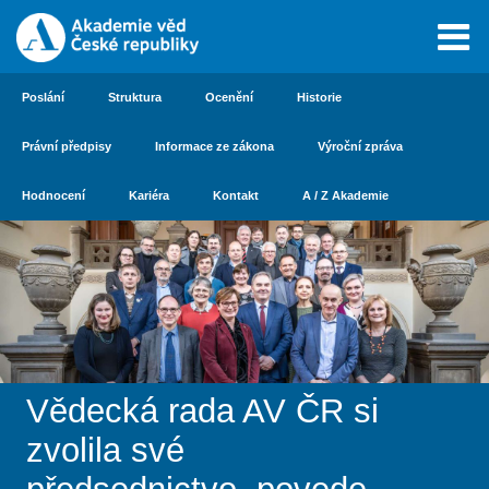
Poslání
Struktura
Ocenění
Historie
Právní předpisy
Informace ze zákona
Výroční zpráva
Hodnocení
Kariéra
Kontakt
A / Z Akademie
Vědecká rada AV ČR si
zvolila své