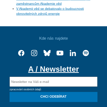
zaměstnancům Akademie věd
V Akademii věd se debatovalo o budoucnosti
obnovitelných zdrojů energie
Kde nás najdete
A / Newsletter
zpracování osobních údajů
CHCI ODEBÍRAT