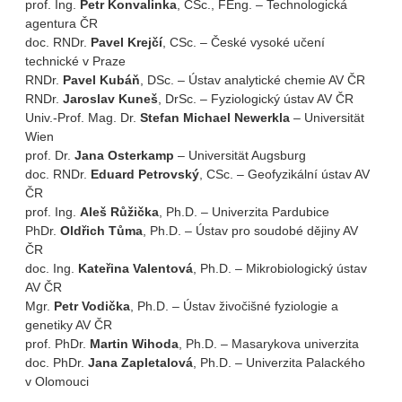
prof. Ing.
Petr Konvalinka
, CSc., FEng. – Technologická
agentura ČR
doc. RNDr.
Pavel Krejčí
, CSc. – České vysoké učení
technické v Praze
RNDr.
Pavel Kubáň
, DSc. – Ústav analytické chemie AV ČR
RNDr.
Jaroslav Kuneš
, DrSc. – Fyziologický ústav AV ČR
Univ.-Prof. Mag. Dr.
Stefan Michael Newerkla
– Universität
Wien
prof. Dr.
Jana Osterkamp
– Universität Augsburg
doc. RNDr.
Eduard Petrovský
, CSc. – Geofyzikální ústav AV
ČR
prof. Ing.
Aleš Růžička
, Ph.D. – Univerzita Pardubice
PhDr.
Oldřich Tůma
, Ph.D. – Ústav pro soudobé dějiny AV
ČR
doc. Ing.
Kateřina Valentová
, Ph.D. – Mikrobiologický ústav
AV ČR
Mgr.
Petr Vodička
, Ph.D. – Ústav živočišné fyziologie a
genetiky AV ČR
prof. PhDr.
Martin Wihoda
, Ph.D. – Masarykova univerzita
doc. PhDr.
Jana Zapletalová
, Ph.D. – Univerzita Palackého
v Olomouci