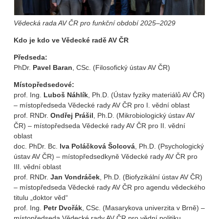
Vědecká rada AV ČR pro funkční období 2025–2029
Kdo je kdo ve Vědecké radě AV ČR
Předseda:
PhDr.
Pavel Baran
, CSc. (Filosofický ústav AV ČR)
Místopředsedové:
prof. Ing.
Luboš
Náhlík
, Ph.D. (Ústav fyziky materiálů AV ČR)
– místopředseda Vědecké rady AV ČR pro I. vědní oblast
prof. RNDr.
Ondřej
Prášil
, Ph.D. (Mikrobiologický ústav AV
ČR) – místopředseda Vědecké rady AV ČR pro II. vědní
oblast
doc. PhDr. Bc.
lva
Poláčková Šolcová
, Ph.D. (Psychologický
ústav AV ČR) – místopředsedkyně Vědecké rady AV ČR pro
III. vědní oblast
prof. RNDr.
Jan
Vondráček
, Ph.D. (Biofyzikální ústav AV ČR)
– místopředseda Vědecké rady AV ČR pro agendu vědeckého
titulu „doktor věd“
prof. Ing.
Petr
Dvořák
, CSc. (Masarykova univerzita v Brně) –
místopředseda Vědecké rady AV ČR pro vědní politiku