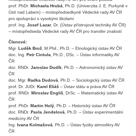
prof. PhDr.
Michaela
Hrubá
, Ph.D. (Univerzita J. E. Purkyně v
Ústí nad Labem) – místopředsedkyně Vědecké rady AV ČR
pro spolupráci s vysokými školami
prof. Ing.
Josef
Lazar
, Dr. (Ústav přístrojové techniky AV ČR)
– místopředseda Vědecké rady AV ČR pro transfer znalostí
Členové:
Mgr.
Luděk Brož
, M.Phil., Ph.D. – Etnologický ústav AV ČR
doc. Ing.
Petr Cintula
, Ph.D., DSc. – Ústav informatiky AV
ČR
doc. RNDr.
Jaroslav Dudík
, Ph.D. – Astronomický ústav AV
ČR
doc. Mgr.
Radka Dudová
, Ph.D. – Sociologický ústav AV ČR
prof. Dr. JUDr.
Karel Eliáš
– Ústav státu a práva AV ČR
prof. RNDr.
Miroslav Engliš
, DrSc. – Matematický ústav AV
ČR
prof. PhDr.
Martin Holý
, Ph.D. – Historický ústav AV ČR
doc. RNDr.
Pavla Jendelová
, Ph.D. – Ústav experimentální
medicíny AV ČR
Ing.
Ivana Kolmašová
, Ph.D. – Ústav fyziky atmosféry AV
ČR