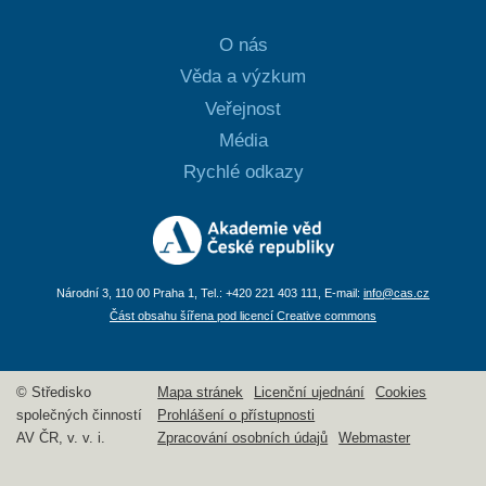
O nás
Věda a výzkum
Veřejnost
Média
Rychlé odkazy
Národní 3, 110 00 Praha 1, Tel.: +420 221 403 111, E-mail:
info@cas.cz
Část obsahu šířena pod licencí Creative commons
© Středisko
Mapa stránek
Licenční ujednání
Cookies
společných činností
Prohlášení o přístupnosti
AV ČR, v. v. i.
Zpracování osobních údajů
Webmaster