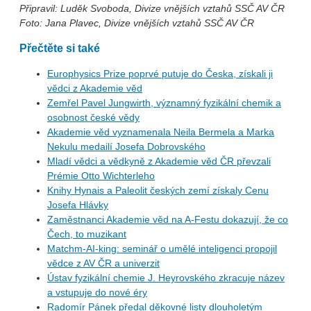
Připravil: Luděk Svoboda, Divize vnějších vztahů SSČ AV ČR
Foto: Jana Plavec, Divize vnějších vztahů SSČ AV ČR
Přečtěte si také
Europhysics Prize poprvé putuje do Česka, získali ji
vědci z Akademie věd
Zemřel Pavel Jungwirth, významný fyzikální chemik a
osobnost české vědy
Akademie věd vyznamenala Neila Bermela a Marka
Nekulu medailí Josefa Dobrovského
Mladí vědci a vědkyně z Akademie věd ČR převzali
Prémie Otto Wichterleho
Knihy Hynais a Paleolit českých zemí získaly Cenu
Josefa Hlávky
Zaměstnanci Akademie věd na A-Festu dokazují, že co
Čech, to muzikant
Matchm-AI-king: seminář o umělé inteligenci propojil
vědce z AV ČR a univerzit
Ústav fyzikální chemie J. Heyrovského zkracuje název
a vstupuje do nové éry
Radomír Pánek předal děkovné listy dlouholetým