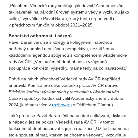
„Působení Vědecké rady směřuje jak dovnitř Akademie věd,
tak navenek na národní úroveň systému vědy a výzkumu jako
celku,“ vysvětluje Pavel Baran, který tento orgán vedl i
v předchozím funkčním období 2021–2025.
Bohatství odborností i názorů
Pavel Baran věří, že s kolegy a kolegyněmi nabídnou
potřebný nadhled a odlišnou perspektivu, nezatíženou
každodenní agendou spojenou s kompetencemi Akademické
rady AV ČR: „V minulém období přinesla vzájemná
spolupráce konkrétní výsledky, máme tedy na co navazovat.“
Právě na návrh předchozí Vědecké rady AV ČR například
připravila Komise pro etiku vědecké práce AV ČR úpravu
Etického kodexu výzkumných pracovníků v Akademii věd
České republiky
. Kodex schválil Akademický sněm v dubnu
2024 (k tématu více v
rozhovoru
s Oldřichem Tůmou).
Také proto se Pavel Baran těší na osobní setkávání, diskuze
a nápady, jež se pokusí Vědecká rada AV ČR i v tomto
funkčním období posouvat k jejich realizaci. „Už teď máme na
stole spoustu témat, kterým se chceme věnovat,“ vyzdvihuje