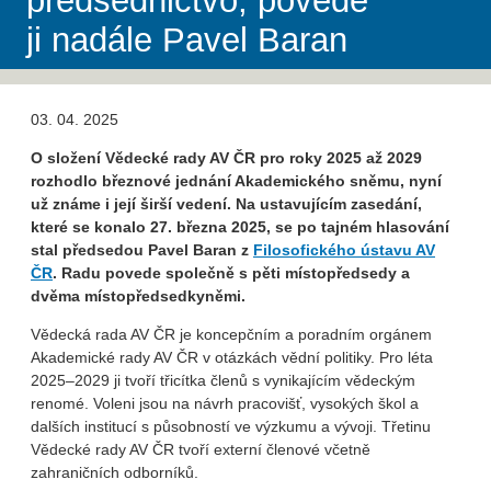
předsednictvo, povede
ji nadále Pavel Baran
03. 04. 2025
O složení Vědecké rady AV ČR pro roky 2025 až 2029
rozhodlo březnové jednání Akademického sněmu, nyní
už známe i její širší vedení. Na ustavujícím zasedání,
které se konalo 27. března 2025, se po tajném hlasování
stal předsedou Pavel Baran z
Filosofického ústavu AV
ČR
. Radu povede společně s pěti místopředsedy a
dvěma místopředsedkyněmi.
Vědecká rada AV ČR je koncepčním a poradním orgánem
Akademické rady AV ČR v otázkách vědní politiky. Pro léta
2025–2029 ji tvoří třicítka členů s vynikajícím vědeckým
renomé. Voleni jsou na návrh pracovišť, vysokých škol a
dalších institucí s působností ve výzkumu a vývoji. Třetinu
Vědecké rady AV ČR tvoří externí členové včetně
zahraničních odborníků.