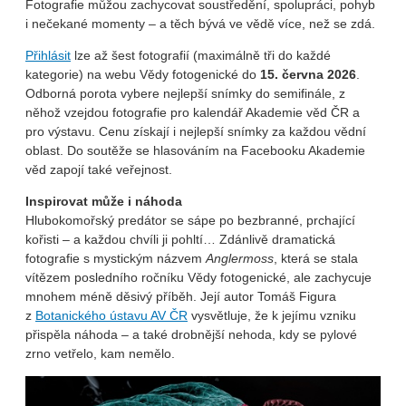
Fotografie můžou zachycovat soustředění, spolupráci, pohyb
i nečekané momenty – a těch bývá ve vědě více, než se zdá.
Přihlásit
lze až šest fotografií (maximálně tři do každé
kategorie) na webu Vědy fotogenické do
15. června 2026
.
Odborná porota vybere nejlepší snímky do semifinále, z
něhož vzejdou fotografie pro kalendář Akademie věd ČR a
pro výstavu. Cenu získají i nejlepší snímky za každou vědní
oblast. Do soutěže se hlasováním na Facebooku Akademie
věd zapojí také veřejnost.
Inspirovat může i náhoda
Hlubokomořský predátor se sápe po bezbranné, prchající
kořisti – a každou chvíli ji pohltí… Zdánlivě dramatická
fotografie s mystickým názvem
Anglermoss
, která se stala
vítězem posledního ročníku Vědy fotogenické, ale zachycuje
mnohem méně děsivý příběh. Její autor Tomáš Figura
z
Botanického ústavu AV ČR
vysvětluje, že k jejímu vzniku
přispěla náhoda – a také drobnější nehoda, kdy se pylové
zrno vetřelo, kam nemělo.