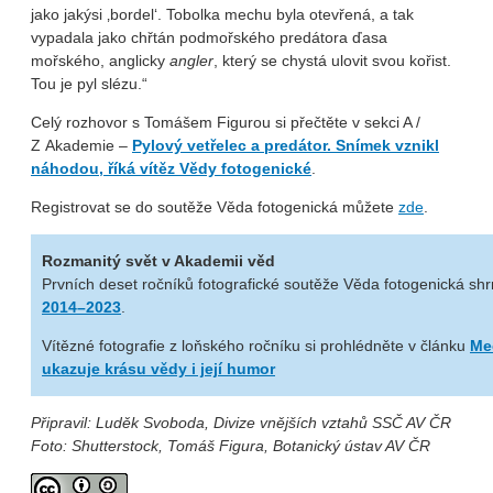
jako jakýsi ‚bordel‘. Tobolka mechu byla otevřená, a tak
vypadala jako chřtán podmořského predátora ďasa
mořského, anglicky
angler
, který se chystá ulovit svou kořist.
Tou je pyl slézu.“
Celý rozhovor s Tomášem Figurou si přečtěte v sekci A /
Z Akademie –
Pylový vetřelec a predátor. Snímek vznikl
náhodou, říká vítěz Vědy fotogenické
.
Registrovat se do soutěže Věda fotogenická můžete
zde
.
Rozmanitý svět v Akademii věd
Prvních deset ročníků fotografické soutěže Věda fotogenická sh
2014–2023
.
Vítězné fotografie z loňského ročníku si prohlédněte v článku
Me
ukazuje krásu vědy i její humor
Připravil: Luděk Svoboda, Divize vnějších vztahů SSČ AV ČR
Foto: Shutterstock, Tomáš Figura, Botanický ústav AV ČR