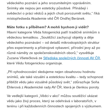
vědeckého poznání a jeho srozumitelným vyprávěním.
Snímky ale nejsou jen esteticky působivé. Přinášejí i
svědectví o práci vědců a jejich chuti porozumět světu,“ říká
místopředseda Akademie věd ČR Ondřej Beránek.
Máte fotku s příběhem? A mohli bychom ji vidět?
Hlavní kategorie Věda fotogenická patří tradičně snímkům s
vědeckou tematikou. „Soutěžící zachycují objekty a děje
vědeckého poznávání – od detailů mikroskopických struktur
přes experimenty a přístrojové vybavení, přírodní jevy až po
různé náměty ze společenskovědních oborů,“ vysvětluje
Zuzana Všetečková ze
Střediska společných činností AV ČR
,
které Vědu fotogenickou organizuje.
„Při vyhodnocování sledujeme nejen obsahovou hodnotu
snímků, ale také vizuální a estetickou kvalitu – tedy schopnost
přiblížit vědu jako vizuálně působivý svět,“ zdůrazňuje Soňa
Ehlerová z Akademické rady AV ČR, která je členkou poroty.
Ve vedlejší kategorii „Vědci v akci“ můžou soutěžící ukázat
vědu jako živý proces, který se odehrává v laboratořích, v
terénu i při každodenních činnostech spojených s výzkumem.