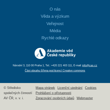
O nás
Věda a výzkum
Veřejnost
Média
Rychlé odkazy
Národní 3, 110 00 Praha 1, Tel.: +420 221 403 111, E-mail:
info@cas.cz
Část obsahu šířena pod licencí Creative commons
© Středisko
Mapa stránek
Licenční ujednání
Cookies
společných činností
Prohlášení o přístupnosti
AV ČR, v. v. i.
Zpracování osobních údajů
Webmaster