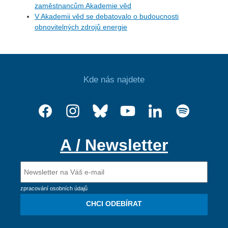
zaměstnancům Akademie věd
V Akademii věd se debatovalo o budoucnosti
obnovitelných zdrojů energie
Kde nás najdete
A / Newsletter
zpracování osobních údajů
CHCI ODEBÍRAT