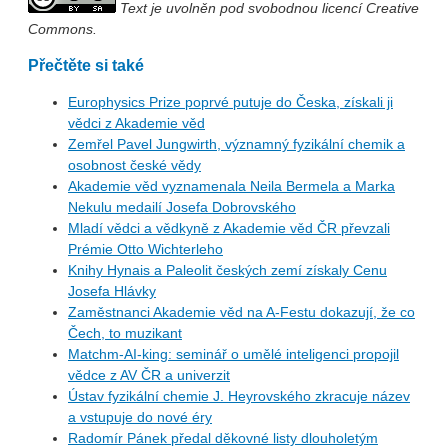
Text je uvolněn pod svobodnou licencí Creative
Commons.
Přečtěte si také
Europhysics Prize poprvé putuje do Česka, získali ji
vědci z Akademie věd
Zemřel Pavel Jungwirth, významný fyzikální chemik a
osobnost české vědy
Akademie věd vyznamenala Neila Bermela a Marka
Nekulu medailí Josefa Dobrovského
Mladí vědci a vědkyně z Akademie věd ČR převzali
Prémie Otto Wichterleho
Knihy Hynais a Paleolit českých zemí získaly Cenu
Josefa Hlávky
Zaměstnanci Akademie věd na A-Festu dokazují, že co
Čech, to muzikant
Matchm-AI-king: seminář o umělé inteligenci propojil
vědce z AV ČR a univerzit
Ústav fyzikální chemie J. Heyrovského zkracuje název
a vstupuje do nové éry
Radomír Pánek předal děkovné listy dlouholetým