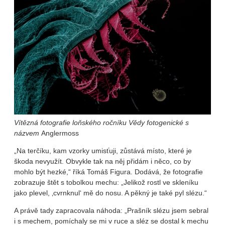
Vítězná fotografie loňského ročníku Vědy fotogenické s
názvem
Anglermoss
„Na terčíku, kam vzorky umisťuji, zůstává místo, které je
škoda nevyužít. Obvykle tak na něj přidám i něco, co by
mohlo být hezké,“ říká Tomáš Figura. Dodává, že fotografie
zobrazuje štět s tobolkou mechu: „Jelikož rostl ve skleníku
jako plevel, ‚cvrnknul‘ mě do nosu. A pěkný je také pyl slézu.“
A právě tady zapracovala náhoda: „Prašník slézu jsem sebral
i s mechem, pomíchaly se mi v ruce a sléz se dostal k mechu