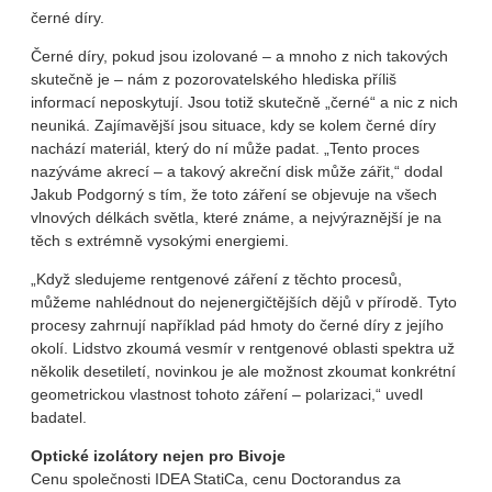
černé díry.
Černé díry, pokud jsou izolované – a mnoho z nich takových
skutečně je – nám z pozorovatelského hlediska příliš
informací neposkytují. Jsou totiž skutečně „černé“ a nic z nich
neuniká. Zajímavější jsou situace, kdy se kolem černé díry
nachází materiál, který do ní může padat. „Tento proces
nazýváme akrecí – a takový akreční disk může zářit,“ dodal
Jakub Podgorný s tím, že toto záření se objevuje na všech
vlnových délkách světla, které známe, a nejvýraznější je na
těch s extrémně vysokými energiemi.
„Když sledujeme rentgenové záření z těchto procesů,
můžeme nahlédnout do nejenergičtějších dějů v přírodě. Tyto
procesy zahrnují například pád hmoty do černé díry z jejího
okolí. Lidstvo zkoumá vesmír v rentgenové oblasti spektra už
několik desetiletí, novinkou je ale možnost zkoumat konkrétní
geometrickou vlastnost tohoto záření – polarizaci,“ uvedl
badatel.
Optické izolátory nejen pro Bivoje
Cenu společnosti IDEA StatiCa, cenu Doctorandus za