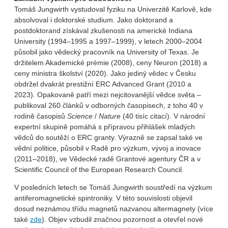
Tomáš Jungwirth vystudoval fyziku na Univerzitě Karlově, kde
absolvoval i doktorské studium. Jako doktorand a
postdoktorand získával zkušenosti na americké Indiana
University (1994–1995 a 1997–1999), v letech 2000–2004
působil jako vědecký pracovník na University of Texas. Je
držitelem Akademické prémie (2008), ceny Neuron (2018) a
ceny ministra školství (2020). Jako jediný vědec v Česku
obdržel dvakrát prestižní ERC Advanced Grant (2010 a
2023). Opakovaně patří mezi nejcitovanější vědce světa –
publikoval 260 článků v odborných časopisech, z toho 40 v
rodině časopisů
Science
/
Nature
(40 tisíc citací). V národní
expertní skupině pomáhá s přípravou přihlášek mladých
vědců do soutěží o ERC granty. Výrazně se zapsal také ve
vědní politice, působil v Radě pro výzkum, vývoj a inovace
(2011–2018), ve Vědecké radě Grantové agentury ČR a v
Scientific Council of the European Research Council.
V posledních letech se Tomáš Jungwirth soustředí na výzkum
antiferomagnetické spintroniky. V této souvislosti objevil
dosud neznámou třídu magnetů nazvanou altermagnety (více
také
zde
). Objev vzbudil značnou pozornost a otevřel nové