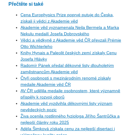
Přečtěte si také
Cena Europhysics Prize poprvé putuje do Česka,
získali ji vědci z Akademie věd
Akademie věd vyznamenala Neila Bermela a Marka
Nekulu medailí Josefa Dobrovského
Vědci a vědkyně z Akademie věd ČR převzali Prémie
Otto Wichterleho
Knihy Hynais a Paleolit českých zemí získaly Cenu
Josefa Hlávky
Radomír Pánek předal děkovné listy dlouholetým
zaměstnancům Akademie věd
Čtyři osobnosti s mezinárodním renomé získaly
medaile Akademie věd ČR
AV ČR udělila medaile osobnostem, které významně
přispěly k rozvoji oborů
Akademie věd vyzdvihla děkovnými listy význam
nevědeckých pozic
Živa ocenila rostlinného fyziologa Jiřího Šantrůčka a
nejlepší články roku 2025
Adéla Šimková získala cenu za nejlepší disertaci i