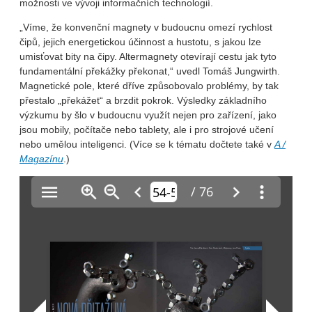
možnosti ve vývoji informačních technologií.
„Víme, že konvenční magnety v budoucnu omezí rychlost
čipů, jejich energetickou účinnost a hustotu, s jakou lze
umisťovat bity na čipy. Altermagnety otevírají cestu jak tyto
fundamentální překážky překonat,“ uvedl Tomáš Jungwirth.
Magnetické pole, které dříve způsobovalo problémy, by tak
přestalo „překážet“ a brzdit pokrok. Výsledky základního
výzkumu by šlo v budoucnu využít nejen pro zařízení, jako
jsou mobily, počítače nebo tablety, ale i pro strojové učení
nebo umělou inteligenci. (Více se k tématu dočtete také v
A /
Magazínu
.)