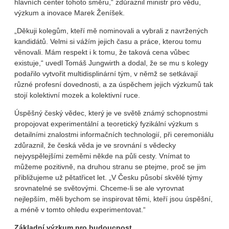
hlavních center tohoto směru,“ zdůraznil ministr pro vědu,
výzkum a inovace Marek Ženíšek.
„Děkuji kolegům, kteří mě nominovali a vybrali z navržených
kandidátů. Velmi si vážím jejich času a práce, kterou tomu
věnovali. Mám respekt i k tomu, že taková cena vůbec
existuje,“ uvedl Tomáš Jungwirth a dodal, že se mu s kolegy
podařilo vytvořit multidisplinární tým, v němž se setkávají
různé profesní dovednosti, a za úspěchem jejich výzkumů tak
stojí kolektivní mozek a kolektivní ruce.
Úspěšný český vědec, který je ve světě známý schopnostmi
propojovat experimentální a teoretický fyzikální výzkum s
detailními znalostmi informačních technologií, při ceremoniálu
zdůraznil, že česká věda je ve srovnání s vědecky
nejvyspělejšími zeměmi někde na půli cesty. Vnímat to
můžeme pozitivně, na druhou stranu se ptejme, proč se jim
přibližujeme už pětatřicet let. „V Česku působí skvělé týmy
srovnatelné se světovými. Chceme-li se ale vyrovnat
nejlepším, měli bychom se inspirovat těmi, kteří jsou úspěšní,
a méně v tomto ohledu experimentovat.“
Základní výzkum pro budoucnost