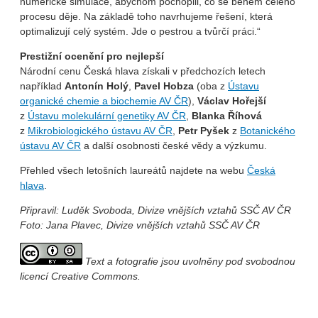
numerické simulace, abychom pochopili, co se během celého
procesu děje. Na základě toho navrhujeme řešení, která
optimalizují celý systém. Jde o pestrou a tvůrčí práci.“
Prestižní ocenění pro nejlepší
Národní cenu Česká hlava získali v předchozích letech
například
Antonín Holý
,
Pavel Hobza
(oba z
Ústavu
organické chemie a biochemie AV ČR
),
Václav Hořejší
z
Ústavu molekulární genetiky AV ČR
,
Blanka Říhová
z
Mikrobiologického ústavu AV ČR
,
Petr Pyšek
z
Botanického
ústavu AV ČR
a další osobnosti české vědy a výzkumu.
Přehled všech letošních laureátů najdete na webu
Česká
hlava
.
Připravil: Luděk Svoboda, Divize vnějších vztahů SSČ AV ČR
Foto: Jana Plavec, Divize vnějších vztahů SSČ AV ČR
Text a fotografie jsou uvolněny pod svobodnou
licencí Creative Commons.