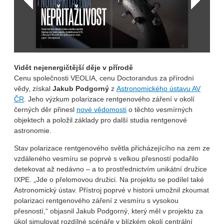
Vidět nejenergičtější děje v přírodě
Cenu společnosti VEOLIA, cenu Doctorandus za přírodní
vědy, získal
Jakub Podgorný
z
Astronomického ústavu AV
ČR
. Jeho výzkum polarizace rentgenového záření v okolí
černých děr přinesl
nové vědomosti
o těchto vesmírných
objektech a položil základy pro další studia rentgenové
astronomie.
Stav polarizace rentgenového světla přicházejícího na zem ze
vzdáleného vesmíru se poprvé s velkou přesností podařilo
detekovat až nedávno – a to prostřednictvím unikátní družice
IXPE. „Jde o přelomovou družici. Na projektu se podílel také
Astronomický ústav. Přístroj poprvé v historii umožnil zkoumat
polarizaci rentgenového záření z vesmíru s vysokou
přesností,“ objasnil Jakub Podgorný, který měl v projektu za
úkol simulovat rozdílné scénáře v blízkém okolí centrální