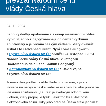
převzal Národní cenu
vlády Česká hlava
24. 11. 2024
Jeho výsledky opakovaně získávají mezinárodní ohlas,
vytvořil jedno z nejvýznamnějších center výzkumu
spintroniky a je prvním českým vědcem, který dvakrát
získal ERC Advanced Grant. Nyní Tomáš Jungwirth
z
Fyzikálního ústavu AV ČR
obdržel 24. listopadu 2024
Národní cenu vlády Česká hlava. V kategorii
Doctorandus dále uspěli Jakub Podgorný
z
Astronomického ústavu AV ČR
a David Vojna
z Fyzikálního ústavu AV ČR.
Tomáše Jungwirtha navrhla Rada pro výzkum, vývoj a
inovace na nejvyšší české vědecké ocenění za jeho přínos ve
výzkumu spintroniky. „Laureát je světovým odborníkem
v oboru, který propojuje fyziku, elektroniku a vlastnosti
elektronového spinu. Díky jeho práci se Česko stalo jedním z