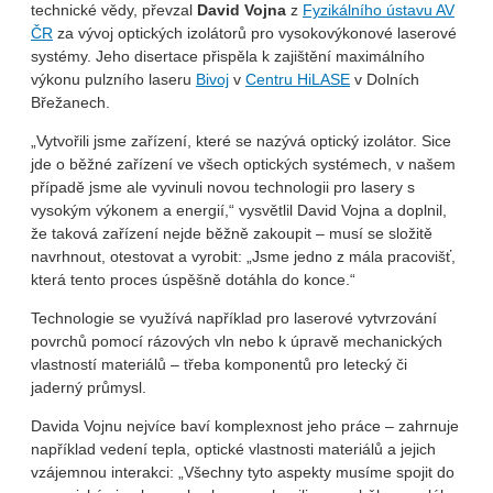
technické vědy, převzal
David Vojna
z
Fyzikálního ústavu AV
ČR
za vývoj optických izolátorů pro vysokovýkonové laserové
systémy. Jeho disertace přispěla k zajištění maximálního
výkonu pulzního laseru
Bivoj
v
Centru HiLASE
v Dolních
Břežanech.
„Vytvořili jsme zařízení, které se nazývá optický izolátor. Sice
jde o běžné zařízení ve všech optických systémech, v našem
případě jsme ale vyvinuli novou technologii pro lasery s
vysokým výkonem a energií,“ vysvětlil David Vojna a doplnil,
že taková zařízení nejde běžně zakoupit – musí se složitě
navrhnout, otestovat a vyrobit: „Jsme jedno z mála pracovišť,
která tento proces úspěšně dotáhla do konce.“
Technologie se využívá například pro laserové vytvrzování
povrchů pomocí rázových vln nebo k úpravě mechanických
vlastností materiálů – třeba komponentů pro letecký či
jaderný průmysl.
Davida Vojnu nejvíce baví komplexnost jeho práce – zahrnuje
například vedení tepla, optické vlastnosti materiálů a jejich
vzájemnou interakci: „Všechny tyto aspekty musíme spojit do