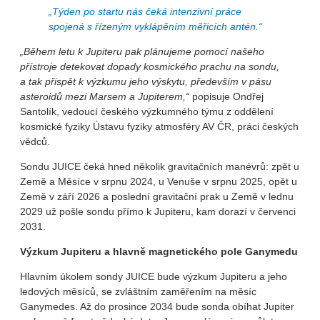
„
Týden po startu nás čeká intenzivní práce
spojená s řízeným vyklápěním měřicích antén.“
„Během letu k Jupiteru pak plánujeme
pomocí našeho
přístroje detekovat dopady kosmického prachu na sondu,
a tak přispět k výzkumu jeho výskytu, především v pásu
asteroidů mezi Marsem a Jupiterem,“
popisuje Ondřej
Santolík, vedoucí českého výzkumného týmu z oddělení
kosmické fyziky Ústavu fyziky atmosféry AV ČR, práci českých
vědců.
Sondu JUICE čeká hned několik gravitačních manévrů: zpět u
Země a Měsíce v srpnu 2024, u Venuše v srpnu 2025, opět u
Země v září 2026 a poslední gravitační prak u Země v lednu
2029 už pošle sondu přímo k Jupiteru, kam dorazí v červenci
2031.
Výzkum Jupiteru a hlavně magnetického pole Ganymedu
Hlavním úkolem sondy JUICE bude výzkum Jupiteru a jeho
ledových měsíců, se zvláštním zaměřením na měsíc
Ganymedes. Až do prosince 2034 bude sonda obíhat Jupiter