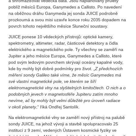
a shromažďovat vědecká data. Jsou naplánovány průlety
poblíž měsíců Europa, Ganymedes a Callisto. Po navedení
na oběžnou dráhu Ganymeda jej sonda JUICE podrobně
prozkoumá a svou misi uzavře konce roku 2035 dopadem na
povrch tohoto největšího měsíce Sluneční soustavy.
JUICE ponese 10 vědeckých přístrojů: optické kamery,
spektrometry, altimeter, radar, částicové detektory a čidla
elektrického a magnetického pole. Ty všechny se zaměří na
Jupiter a jeho měsíce Europa, Ganymedes a Callisto, které
pod svým ledovým povrchem skrývají oceány kapalné vody,
kde by mohly být dobré podmínky pro život. „
Z předchozích
měření sondy Galileo také víme, že měsíc Ganymedes má
své vlastní magnetické pole, ve kterém se šíří
elektromagnetické vlny na slyšitelných kmitočtech. O nich a o
podobných jevech v magnetosféře Jupiteru zatím mnoho
nevíme, ač by mohly být velmi důležité pro úroveň radiace
v okolí planety
,“ říká Ondřej Santolík.
Na elektromagnetické vlny se zaměří nový přístroj na palubě
sondy JUICE, na jehož vývoji a stavbě spolupracovalo 25
institucí z 9 zemí, vedených Ústavem kosmické fyziky ve