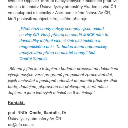
švédské Uppsale. Měření na slyšitelných kmitočtech připravili
vědci a technici z Ústavu fyziky atmosféry Akademie věd ČR
ve spolupráci s techniky z Astronomického ústavu AV ČR,
kteří postavili napájecí zdroj celého přístroje.
„
Předchozí sondy nebyly schopny zjistit, odkud
se vlny šíří. Nový přístroj na sondě JUICE nám to
dovolí díky měření více složek elektrického a
magnetického pole. Ta budou ihned automaticky
analyzována přímo na palubě sondy
,“ říká
Ondřej Santolík.
„Během jejího letu k Jupiteru budeme pracovat na dokončení
vývoje nových verzí programů pro palubní zpracování dat,
jejich testování a postupné odeslání do paměti přístroje. Pak
bude, doufejme, připravena na překvapení, která nás u
Jupiteru a jeho ledových měsíců za 8 let čekají.“
Kontakt:
prof. RNDr.
Ondřej Santolík
, Dr.
Ústav fyziky atmosféry AV ČR
os@ufa.cas.cz