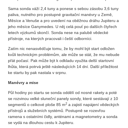
Sama sonda váží 2,4 tuny a ponese s sebou zásobu 3,6 tuny
paliva, nutného pro postupné gravitační manévry u Země,
Měsíce a Venuše a pro uvedení na oběžnou dráhu Jupiteru a
jeho měsíce Ganymedes. U něj celá pouť po dalších čtyřech
letech výzkumů skončí. Sonda nese na palubě vědecké
přístroje, na kterých pracovali i čeští odborníci.
Zatím nic nenasvědčuje tomu, že by mohl být start odložen
kvůli technickým problémům, ale může se stát, že mu nebude
přát počasí. Pak může být k odkladu využita delší startovní
lhůta, která potrvá ještě následujících 14 dní. Další příležitost
ke startu by pak nastala v srpnu.
Manévry a mise
Půl hodiny po startu se sonda oddělí od nosné rakety a poté
se rozvinou velké sluneční panely sondy, které sestávají z 10
2
segmentů o celkové ploše 85 m
a zajistí napájení vědeckých
přístrojů a služebních systémů. Postupně se rozevřou
ramena s ostatními čidly, anténami a magnetometry a sonda
se vydá na dlouhou cestu k Jupiteru.