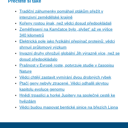
Přečtěte si také
Tradiční záhumenky pomáhají ptákům přežít v
intenzivní zemědělské krajině
Kořeny rostou jinak, než vědci dosud předpokládali
Zemětřesení na Kamčatce bylo „slyšet“ až ve výšce
340 kilometrů
Elektrická pole jako fyzikální přepínač proteinů: vědci
shrnují průlomový výzkum
Invazní druhy ohrožují globální Jih výrazně více, než se
dosud předpokládalo
Prašnost v Evropě roste, potvrzuje studie v časopisu
Nature
Vědci chtějí zastavit vymírání dvou drobných rybek
Ptačí geny nebyly ztracené. Vědci odhalili skrytou
kapitolu evoluce genomu
Hnědí trpaslíci a horké Jupitery na společné cestě ke
hvězdám
Vědci budou mapovat bentické sinice na březích Lipna