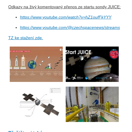
Odkazy na živý komentovaný přenos ze startu sondy JUICE:
https://www.youtube.com/watch?v=hZ1oufFkYYY
https://www.youtube.com/@czechspacenews/streams
TZ ke stažení zde.