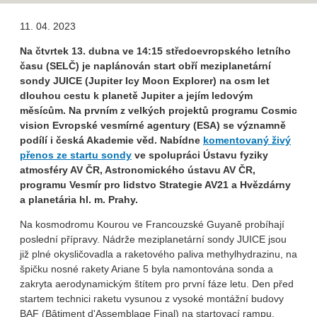
11. 04. 2023
Na čtvrtek 13. dubna ve 14
:15 středoevropského letního
času (SELČ) je naplánován start obří meziplanetární
sondy JUICE (Jupiter Icy Moon Explorer) na osm let
dlouhou cestu k planetě Jupiter a jejím ledovým
měsícům. Na prvním z velkých projektů programu Cosmic
vision Evropské vesmírné agentury (ESA) se významně
podílí i česká Akademie věd. Nabídne
komentovaný živý
přenos ze startu sondy
ve spolupráci Ústavu fyziky
atmosféry AV ČR, Astronomického ústavu AV ČR,
programu Vesmír pro lidstvo Strategie AV21 a Hvězdárny
a planetária hl. m. Prahy.
Na kosmodromu Kourou ve Francouzské Guyaně probíhají
poslední přípravy. Nádrže meziplanetární sondy JUICE jsou
již plné okysličovadla a raketového paliva methylhydrazinu, na
špičku nosné rakety Ariane 5 byla namontována sonda a
zakryta aerodynamickým štítem pro první fáze letu. Den před
startem technici raketu vysunou z vysoké montážní budovy
BAF (Bâtiment d'Assemblage Final) na startovací rampu.