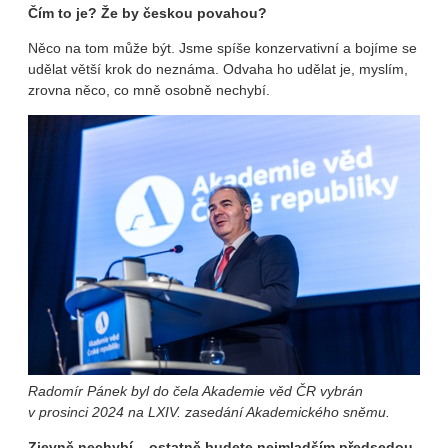
Čím to je? Že by českou povahou?
Něco na tom může být. Jsme spíše konzervativní a bojíme se
udělat větší krok do neznáma. Odvaha ho udělat je, myslím,
zrovna něco, co mně osobně nechybí.
Radomír Pánek byl do čela Akademie věd ČR vybrán
v prosinci 2024 na LXIV. zasedání Akademického sněmu.
Zjevně nechybí – ostatně budete nejmladším předsedou