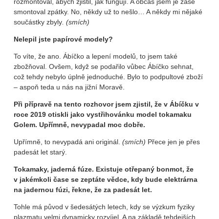
rozmontoval, abych zjistil, jak fungují. A občas jsem je zase
smontoval zpátky. No, někdy už to nešlo… A někdy mi nějaké
součástky zbyly
. (smích)
Nelepil jste papírové modely?
To víte, že ano. Ábíčko a lepení modelů, to jsem také
zbožňoval. Ovšem, když se podařilo vůbec Ábíčko sehnat,
což tehdy nebylo úplně jednoduché. Bylo to podpultové zboží
– aspoň teda u nás na jižní Moravě.
Při přípravě na tento rozhovor jsem zjistil, že v Ábíčku v
roce 2019 otiskli jako vystřihovánku model tokamaku
Golem. Upřímně, nevypadal moc dobře.
Upřímně, to nevypadá ani originál.
(smích)
Přece jen je přes
padesát let starý.
Tokamaky, jaderná fúze. Existuje otřepaný bonmot, že
v jakémkoli čase se zeptáte vědce, kdy bude elektrárna
na jadernou fúzi, řekne, že za padesát let.
Tohle má původ v šedesátých letech, kdy se výzkum fyziky
plazmatu velmi dynamicky rozvíjel. A na základě tehdejších