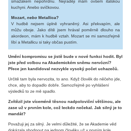
smažákem nepohrdnu. Nejraději mám ovšem italskou
kuchyni. Anebo svíčkovou.
Mozart,
nebo
Metallica?
V hudbě nejsem úplně vyhraněný. Asi překvapím, ale
můžu oboje. Jako dítě jsem hrával poměrně dlouho na
akordeon, mám k hudbě vztah. Mozart se mi samozřejmě
líbí a Metallicu si taky občas pustím.
Umění kompromisu se jistě bude v nové funkci hodit. Byl
jste před volbou na Akademickém sněmu nervózní?
Přece jen kandidoval nezvykle vysoký počet uchazečů.
Určitě tam byla nervozita, to ano. Když člověk do něčeho jde,
chce, aby to dopadlo dobře. Samozřejmě po vyhlášení
výsledků to ze mě spadlo.
Zvítězil jste víceméně těsnou nadpoloviční většinou, ale
zase už v prvním kole, což leckdo nečekal. Jak silný je to
mandát?
Považuji jej za silný. Je velmi důležité, že se Akademie věd
dokázala shodnout na jednom člověku už v prvním kole.