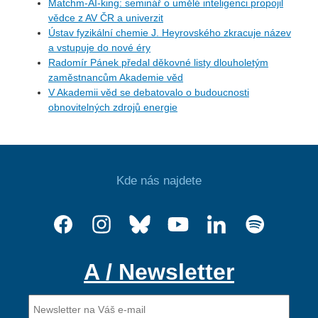
Matchm-AI-king: seminář o umělé inteligenci propojil
vědce z AV ČR a univerzit
Ústav fyzikální chemie J. Heyrovského zkracuje název
a vstupuje do nové éry
Radomír Pánek předal děkovné listy dlouholetým
zaměstnancům Akademie věd
V Akademii věd se debatovalo o budoucnosti
obnovitelných zdrojů energie
Kde nás najdete
A / Newsletter