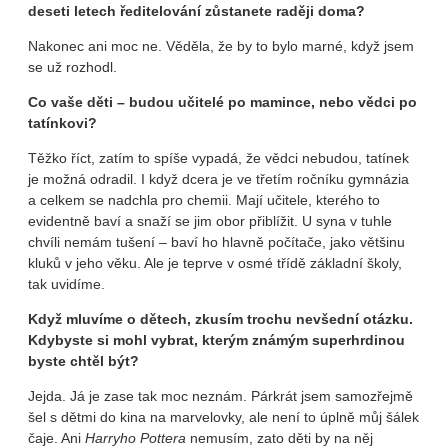
deseti letech ředitelování zůstanete raději doma?
Nakonec ani moc ne. Věděla, že by to bylo marné, když jsem
se už rozhodl.
Co vaše děti – budou učitelé po mamince, nebo vědci po
tatínkovi?
Těžko říct, zatím to spíše vypadá, že vědci nebudou, tatínek
je možná odradil. I když dcera je ve třetím ročníku gymnázia
a celkem se nadchla pro chemii. Mají učitele, kterého to
evidentně baví a snaží se jim obor přiblížit. U syna v tuhle
chvíli nemám tušení – baví ho hlavně počítače, jako většinu
kluků v jeho věku. Ale je teprve v osmé třídě základní školy,
tak uvidíme.
Když mluvíme o dětech, zkusím trochu nevšední otázku.
Kdybyste si mohl vybrat, kterým známým superhrdinou
byste chtěl být?
Jejda. Já je zase tak moc neznám. Párkrát jsem samozřejmě
šel s dětmi do kina na marvelovky, ale není to úplně můj šálek
čaje. Ani
Harryho Pottera
nemusím, zato děti by na něj