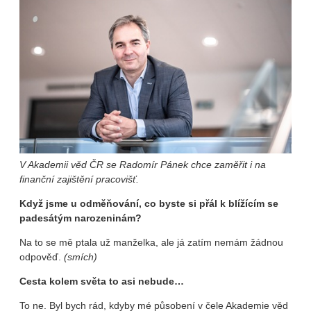
V Akademii věd ČR se Radomír Pánek chce zaměřit i na
finanční zajištění pracovišť.
Když jsme u odměňování, co byste si přál k blížícím se
padesátým narozeninám?
Na to se mě ptala už manželka, ale já zatím nemám žádnou
odpověď.
(smích)
Cesta kolem světa to asi nebude…
To ne. Byl bych rád, kdyby mé působení v čele Akademie věd