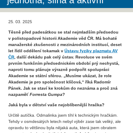
jednotná, silná a aktivní
25. 03. 2025
Těsně před padesátkou se stal nejmladším předsedou
v polistopadové historii Akademie věd ČR. Má bohaté
manažerské zkušenosti z mezinárodních institucí, deset
let řídil oddělení tokamak v
Ústavu fyziky plazmatu AV
ČR
, další dekádu pak celý ústav. Revoluce ve svém
prvním funkčním předsednickém období prý nechystá,
naproti tomu plánuje výrazně podpořit spolupráci
Akademie se státní sférou. „Musíme ukázat, že role
Akademie je pro společnost klíčová,“ říká Radomír
Pánek. Jak se staví ke krokům do neznáma a proč zná
nazpaměť
Forresta Gumpa
?
Jaká byla v dětství vaše nejoblíbenější hračka?
Určitě autíčka. Odmalinka jsem tíhl k technickým hračkám.
Tehdy v osmdesátých letech nebyl výběr zase tak veliký, ale
opravdu to většinou byla nějaká auta, která jsem obratem