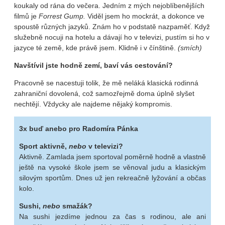
koukaly od rána do večera. Jedním z mých nejoblíbenějších
filmů je
Forrest Gump.
Viděl jsem ho mockrát, a dokonce ve
spoustě různých jazyků. Znám ho v podstatě nazpaměť. Když
služebně nocuji na hotelu a dávají ho v televizi, pustím si ho v
jazyce té země, kde právě jsem. Klidně i v čínštině.
(smích)
Navštívil jste hodně zemí, baví vás cestování?
Pracovně se nacestuji tolik, že mě neláká klasická rodinná
zahraniční dovolená, což samozřejmě doma úplně slyšet
nechtějí. Vždycky ale najdeme nějaký kompromis.
3x buď anebo pro Radomíra Pánka
Sport aktivně,
nebo
v televizi?
Aktivně. Zamlada jsem sportoval poměrně hodně a vlastně
ještě na vysoké škole jsem se věnoval judu a klasickým
silovým sportům. Dnes už jen rekreačně lyžování a občas
kolo.
Sushi,
nebo
smažák?
Na sushi jezdíme jednou za čas s rodinou, ale ani