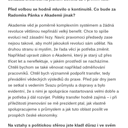
Před volbou se hodně mluvilo o kontinuitě. Co bude za
Radomíra Pánka v Akademii jinak?
Akademie věd je poměrně komplexním systémem a žádná
revoluce většinou nepřináší velký benefit. Chce to spíše
evoluci než zásadní řezy. Navíc pravomoci předsedy zase
nejsou takové, aby mohl jakoukoli revoluci sám udělat. Na
druhou stranu si myslím, že řada věcí je potřeba změnit.
Například upravit zákon o Akademii, který je starý už přes
třicet let a nereflektuje, v jakém prostředí se nacházíme.
Chtěli bychom se také věnovat například odměňování
pracovníků. Chtěl bych významně podpořit transfer, tedy
převádění vědeckých výsledků do praxe. Před pár dny jsem
se setkal s vedením Svazu průmyslu a dopravy a bylo
evidentní, že s nimi je spolupráce nastartovaná velmi dobře a
je potřeba ji dál rozvíjet. Politiky transfer hodně zajímá – i při
příležitosti jmenování se mě prezident ptal, jak vlastně
spolupracujeme s průmyslem a jak tuto oblast posílit ve
prospěch české ekonomiky.
Na vztahy s politickou sférou jste kladl důraz i ve svém