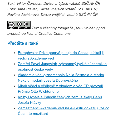
Text: Viktor Černoch,
Divize vnějších vztahů SSČ AV ČR
Foto: Jana Plavec, Divize vnějších vztahů SSČ AV ČR;
Pavlína Jáchimová, Divize vnějších vztahů SSČ AV ČR
Text a všechny fotografie jsou uvolněny pod
svobodnou licencí Creative Commons.
Přečtěte si také
Europhysics Prize poprvé putuje do Česka, získali ji
vědci z Akademie věd
Zemřel Pavel Jungwirth, významný fyzikální chemik a
osobnost české vědy
Akademie věd vyznamenala Neila Bermela a Marka
Nekulu medailí Josefa Dobrovského
Mladí vědci a vědkyně z Akademie věd ČR převzali
Prémie Otto Wichterleho
Knihy Hynais a Paleolit českých zemí získaly Cenu
Josefa Hlávky
Zaměstnanci Akademie věd na A-Festu dokazují, že co
Čech, to muzikant