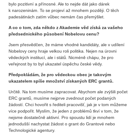
bylo pozitivní a přínosné. Ale to nejde dát jako dárek
k narozeninám. To se projeví až mnohem později. O těch
padesátinách zatím vůbec nemám čas přemýšlet.
A co o tom, zda někdo z Akademie věd získá za vašeho
předsednického působení Nobelovu cenu?
Jsem přesvědčen, že máme vhodné kandidáty, ale v udílení
Nobelovy ceny hraje velkou roli politika. Nejen na úrovni
vědeckých institucí, ale i států. Nicméně chápu, že pro
veřejnost by to byl ukazatel úspěchu české vědy.
Předpokládám, že pro vědeckou obec je takovým
ukazatelem spíše množství získaných ERC grantů.
Určitě. Na tom musíme zapracovat. Abychom ale zvýšili počet
ERC grantů, musíme nejprve zvednout počet podaných
žádostí. Chci hovořit s řediteli pracovišť, jak je v tom můžeme
více podpořit. Myslím, že jeden z problémů tkví v tom, že
nejsme dostatečně aktivní. Pro spoustu lidí je mnohem
jednodušší nachystat žádost o grant do Grantové nebo
Technologické agentury.