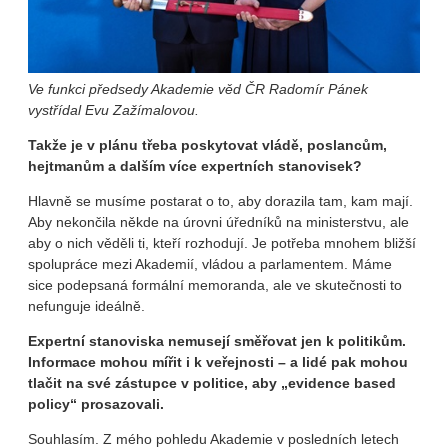
Ve funkci předsedy Akademie věd ČR Radomír Pánek
vystřídal Evu Zažímalovou.
Takže je v plánu třeba poskytovat vládě, poslancům,
hejtmanům a dalším více expertních stanovisek?
Hlavně se musíme postarat o to, aby dorazila tam, kam mají.
Aby nekončila někde na úrovni úředníků na ministerstvu, ale
aby o nich věděli ti, kteří rozhodují. Je potřeba mnohem bližší
spolupráce mezi Akademií, vládou a parlamentem. Máme
sice podepsaná formální memoranda, ale ve skutečnosti to
nefunguje ideálně.
Expertní stanoviska nemusejí směřovat jen k politikům.
Informace mohou mířit i k veřejnosti – a lidé pak mohou
tlačit na své zástupce v politice, aby „evidence based
policy“ prosazovali.
Souhlasím. Z mého pohledu Akademie v posledních letech