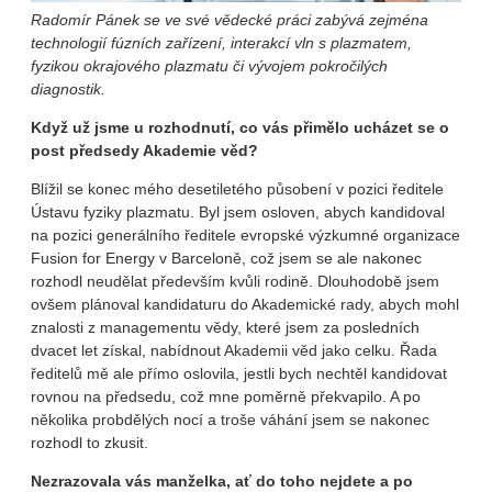
Radomír Pánek se ve své vědecké práci zabývá zejména
technologií fúzních zařízení, interakcí vln s plazmatem,
fyzikou okrajového plazmatu či vývojem pokročilých
diagnostik.
Když už jsme u rozhodnutí, co vás přimělo ucházet se o
post předsedy Akademie věd?
Blížil se konec mého desetiletého působení v pozici ředitele
Ústavu fyziky plazmatu. Byl jsem osloven, abych kandidoval
na pozici generálního ředitele evropské výzkumné organizace
Fusion for Energy v Barceloně, což jsem se ale nakonec
rozhodl neudělat především kvůli rodině. Dlouhodobě jsem
ovšem plánoval kandidaturu do Akademické rady, abych mohl
znalosti z managementu vědy, které jsem za posledních
dvacet let získal, nabídnout Akademii věd jako celku. Řada
ředitelů mě ale přímo oslovila, jestli bych nechtěl kandidovat
rovnou na předsedu, což mne poměrně překvapilo. A po
několika probdělých nocí a troše váhání jsem se nakonec
rozhodl to zkusit.
Nezrazovala vás manželka, ať do toho nejdete a po