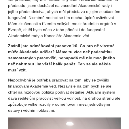
předsedu, jsem docházel na zasedání Akademické rady i
jejího předsednictva, abych měl představu o jejím současném
fungování. Nicméně nechci se tím nechat úplně ovlivňovat.
Mám zkušenosti s řízením velkých mezinárodních orgánů v
Evropě, chtěl bych něco z toho přinést i do fungování
Akademické rady a Kanceláře Akademie věd.
Zmínil jste odměňování pracovníků. Co pro ně vlastně
může Akademie udělat? Máme tu více než padesátku
samostatných pracovišť, nenapadá mě nic moc jiného
než nahrnout jim větší balík peněz. Ten se ale někde
musí vzít.
Nepochybně je potřeba pracovat na tom, aby se zvýšilo
financování Akademie věd. Nezávisle na tom bych se ale
chtěl na mzdovou politiku podívat detailně. Aktuální systém
dává ředitelům pracovišť velkou volnost, na druhou stranu ale
způsobuje velké rozdíly v odměňování mezi jednotlivými
ústavy i vědními oblastmi.