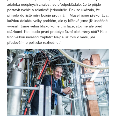
zdaleka neúplných znalostí se předpokládalo, že to půjde
postavit rychle a relativně jednoduše. Pak se ukázalo, že
příroda do jisté míry bojuje proti nám. Museli jsme překonávat
každou dekádu velký problém, ale ty klíčové jsme již úspěšně
vyřešili. Jsme velmi blízko komerční fáze, stojíme ale před
otázkami: Kde bude první prototyp fúzní elektrárny stát? Kdo
tuto velkou investici zaplatí? Nejde už tolik o vědu, jde
především o politické rozhodnutí.