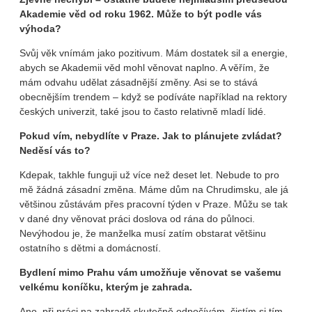
Akademie věd od roku 1962. Může to být podle vás
výhoda?
Svůj věk vnímám jako pozitivum. Mám dostatek sil a energie,
abych se Akademii věd mohl věnovat naplno. A věřím, že
mám odvahu udělat zásadnější změny. Asi se to stává
obecnějším trendem – když se podíváte například na rektory
českých univerzit, také jsou to často relativně mladí lidé.
Pokud vím, nebydlíte v Praze. Jak to plánujete zvládat?
Neděsí vás to?
Kdepak, takhle funguji už více než deset let. Nebude to pro
mě žádná zásadní změna. Máme dům na Chrudimsku, ale já
většinou zůstávám přes pracovní týden v Praze. Můžu se tak
v dané dny věnovat práci doslova od rána do půlnoci.
Nevýhodou je, že manželka musí zatím obstarat většinu
ostatního s dětmi a domácností.
Bydlení mimo Prahu vám umožňuje věnovat se vašemu
velkému koníčku, kterým je zahrada.
Ano, při práci na zahradě skutečně odpočívám, čistím si tím