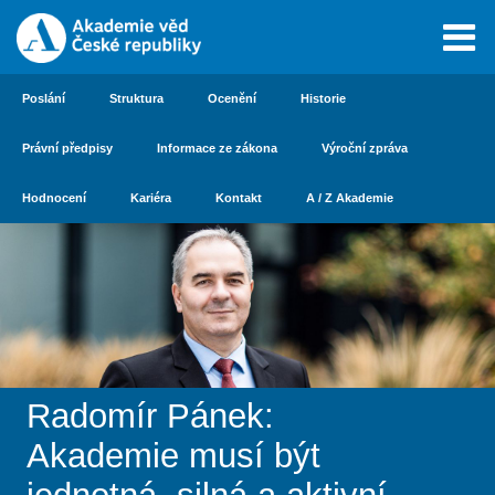
Poslání
Struktura
Ocenění
Historie
Právní předpisy
Informace ze zákona
Výroční zpráva
Hodnocení
Kariéra
Kontakt
A / Z Akademie
Radomír Pánek:
Akademie musí být