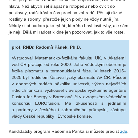
hlavu. Než abych šel šlapat na rotopedu nebo cvičit do
posilovny, radši trávím čas prací na zahradě. Pěstuji různé
rostliny a stromy, přestože jejich plody ne vždy nutně jím.
Někdy si připadám jako rybář, kterého baví lovit ryby, ale sám
je nejí. Dělá mi radost klidně jen pozorovat, jak to vše roste.
prof. RNDr. Radomír Pánek, Ph.D.
Vystudoval Matematicko-fyzikální fakultu UK, v Akademii
věd ČR pracuje od roku 2000. Jeho vědeckým oborem je
fyzika plazmatu a termonukleární fúze. V letech 2015–
2025 byl ředitelem Ústavu fyziky plazmatu AV ČR. Působí
v oborových radách několika univerzit, výkon nejvyšších
řídících funkcí si vyzkoušel v evropské výzkumné agentuře
Fusion for Energy v Barceloně či v evropském vědeckém
konsorciu EUROfusion. Má zkušenosti s jednáním
s partnery z českého i zahraničního průmyslu, zástupci
vlády České republiky i Evropské komise.
Kandidátský program Radomíra Pánka si můžete přečíst
zde
.