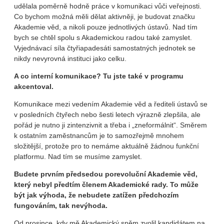
udělala poměrně hodně práce v komunikaci vůči veřejnosti.
Co bychom možná měli dělat aktivněji, je budovat značku
Akademie věd, a nikoli pouze jednotlivých ústavů. Nad tím
bych se chtěl spolu s Akademickou radou také zamyslet.
Vyjednávací síla čtyřiapadesáti samostatných jednotek se
nikdy nevyrovná instituci jako celku.
A co interní komunikace? Tu jste také v programu
akcentoval.
Komunikace mezi vedením Akademie věd a řediteli ústavů se
v posledních čtyřech nebo šesti letech výrazně zlepšila, ale
pořád je nutno ji zintenzivnit a třeba i „zneformálnit“. Směrem
k ostatním zaměstnancům je to samozřejmě mnohem
složitější, protože pro to nemáme aktuálně žádnou funkční
platformu. Nad tím se musíme zamyslet.
Budete prvním předsedou porevoluční Akademie věd,
který nebyl předtím členem Akademické rady. To může
být jak výhoda, že nebudete zatížen předchozím
fungováním, tak nevýhoda.
Od prosince, kdy mě Akademický sněm zvolil kandidátem na