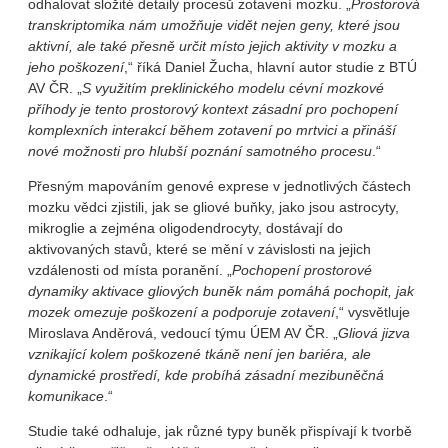
odhalovat složité detaily procesů zotavení mozku. „
Prostorová
transkriptomika nám umožňuje vidět nejen geny, které jsou
aktivní, ale také přesně určit místo jejich aktivity v mozku a
jeho poškození
,“ říká Daniel Žucha, hlavní autor studie z BTÚ
AV ČR. „
S využitím preklinického modelu cévní mozkové
příhody je tento prostorový kontext zásadní pro pochopení
komplexních interakcí během zotavení po mrtvici a přináší
nové možnosti pro hlubší poznání samotného procesu
.“
Přesným mapováním genové exprese v jednotlivých částech
mozku vědci zjistili, jak se gliové buňky, jako jsou astrocyty,
mikroglie a zejména oligodendrocyty, dostávají do
aktivovaných stavů, které se mění v závislosti na jejich
vzdálenosti od místa poranění. „
Pochopení prostorové
dynamiky aktivace gliových buněk nám pomáhá pochopit, jak
mozek omezuje poškození a podporuje zotavení
,“ vysvětluje
Miroslava Anděrová, vedoucí týmu ÚEM AV ČR. „
Gliová jizva
vznikající kolem poškozené tkáně není jen bariéra, ale
dynamické prostředí, kde probíhá zásadní mezibuněčná
komunikace
.“
Studie také odhaluje, jak různé typy buněk přispívají k tvorbě