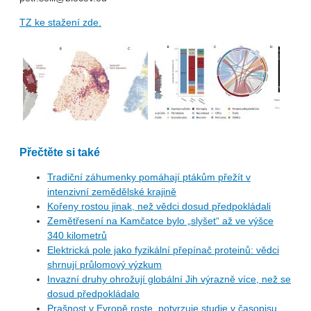
TZ ke stažení zde.
Přečtěte si také
Tradiční záhumenky pomáhají ptákům přežít v
intenzivní zemědělské krajině
Kořeny rostou jinak, než vědci dosud předpokládali
Zemětřesení na Kamčatce bylo „slyšet“ až ve výšce
340 kilometrů
Elektrická pole jako fyzikální přepínač proteinů: vědci
shrnují průlomový výzkum
Invazní druhy ohrožují globální Jih výrazně více, než se
dosud předpokládalo
Prašnost v Evropě roste, potvrzuje studie v časopisu