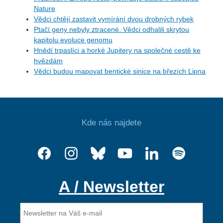
Nature
Vědci chtějí zastavit vymírání dvou drobných rybek
Ptačí geny nebyly ztracené. Vědci odhalili skrytou
kapitolu evoluce genomu
Hnědí trpaslíci a horké Jupitery na společné cestě ke
hvězdám
Vědci budou mapovat bentické sinice na březích Lipna
Kde nás najdete
A / Newsletter