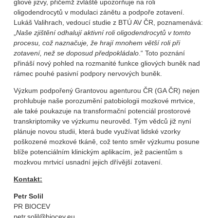
gliové jizvy, přičemž zvláště upozorňuje na roli
oligodendrocytů v modulaci zánětu a podpoře zotavení.
Lukáš Valihrach, vedoucí studie z BTÚ AV ČR, poznamenává:
„
Naše zjištění odhalují aktivní roli oligodendrocytů v tomto
procesu, což naznačuje, že hrají mnohem větší roli při
zotavení, než se doposud předpokládalo
.“ Toto poznání
přináší nový pohled na rozmanité funkce gliových buněk nad
rámec pouhé pasivní podpory nervových buněk.
Výzkum podpořený Grantovou agenturou ČR (GA ČR) nejen
prohlubuje naše porozumění patobiologii mozkové mrtvice,
ale také poukazuje na transformační potenciál prostorové
transkriptomiky ve výzkumu neurověd. Tým vědců již nyní
plánuje novou studii, která bude využívat lidské vzorky
poškozené mozkové tkáně, což tento směr výzkumu posune
blíže potenciálním klinickým aplikacím, jež pacientům s
mozkvou mrtvicí usnadní jejich dřívější zotavení.
Kontakt:
Petr Solil
PR BIOCEV
petr.solil@biocev.eu