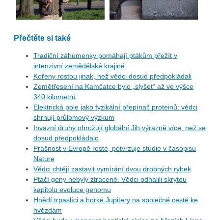
Přečtěte si také
Tradiční záhumenky pomáhají ptákům přežít v
intenzivní zemědělské krajině
Kořeny rostou jinak, než vědci dosud předpokládali
Zemětřesení na Kamčatce bylo „slyšet“ až ve výšce
340 kilometrů
Elektrická pole jako fyzikální přepínač proteinů: vědci
shrnují průlomový výzkum
Invazní druhy ohrožují globální Jih výrazně více, než se
dosud předpokládalo
Prašnost v Evropě roste, potvrzuje studie v časopisu
Nature
Vědci chtějí zastavit vymírání dvou drobných rybek
Ptačí geny nebyly ztracené. Vědci odhalili skrytou
kapitolu evoluce genomu
Hnědí trpaslíci a horké Jupitery na společné cestě ke
hvězdám