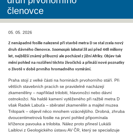
druh prvohorního
členovce
05. 05. 2026
Z nenápadné fosilie nalezené při stavbě metra D se stal zcela nový
druh dávného členovce.
Soomaspis labutai
žil asi před 448 miliony
let, nejbližší známý příbuzný ale pocházel z jižní Afriky. Objev tak
mění pohled na rozšíření těchto živočichů a přináší nové poznatky
o životě v době prvního hromadného vymírání.
Praha stojí z velké části na horninách prvohorního stáří. Při
větších stavebních pracích se pravidelně nacházejí
zkameněliny – například trilobiti, hlavonožci nebo dávní
ostnokožci. Na haldě kamení vytěženého při ražbě metra D
však Radek Labuťa – sběratel zkamenělin a majitel muzea
Trilopark – objevil něco mnohem vzácnějšího. Drobná, zhruba
dvoucentimetrová fosilie na první pohled připomínala
křížence pavouka a trilobita. Nález proto přinesl Lukáši
Laiblovi z Geologického ústavu AV ČR, který se specializuje