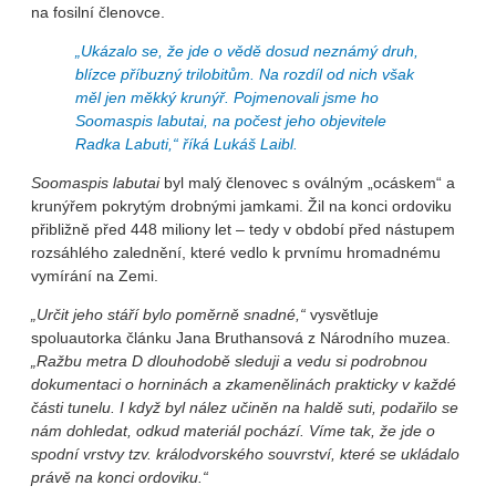
na fosilní členovce.
„Ukázalo se, že jde o vědě dosud neznámý druh,
blízce příbuzný trilobitům. Na rozdíl od nich však
měl jen měkký krunýř. Pojmenovali jsme ho
Soomaspis labutai
, na počest jeho objevitele
Radka Labuti,“
říká Lukáš Laibl.
Soomaspis labutai
byl malý členovec s oválným „ocáskem“ a
krunýřem pokrytým drobnými jamkami. Žil na konci ordoviku
přibližně před 448 miliony let – tedy v období před nástupem
rozsáhlého zalednění, které vedlo k prvnímu hromadnému
vymírání na Zemi.
„Určit jeho stáří bylo poměrně snadné,“
vysvětluje
spoluautorka článku Jana Bruthansová z Národního muzea.
„Ražbu metra D dlouhodobě sleduji a vedu si podrobnou
dokumentaci o horninách a zkamenělinách prakticky v každé
části tunelu. I když byl nález učiněn na haldě suti, podařilo se
nám dohledat, odkud materiál pochází. Víme tak, že jde o
spodní vrstvy tzv. králodvorského souvrství, které se ukládalo
právě na konci ordoviku.“