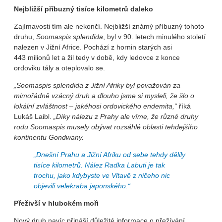
Nejbližší příbuzný tisíce kilometrů daleko
Zajímavosti tím ale nekončí. Nejbližší známý příbuzný tohoto
druhu,
Soomaspis splendida
, byl v 90. letech minulého století
nalezen v Jižní Africe. Pochází z hornin starých asi
443 milionů let a žil tedy v době, kdy ledovce z konce
ordoviku tály a oteplovalo se.
„Soomaspis splendida z Jižní Afriky byl považován za
mimořádně vzácný druh a dlouho jsme si mysleli, že šlo o
lokální zvláštnost – jakéhosi ordovického endemita,“
říká
Lukáš Laibl.
„Díky nálezu z Prahy ale víme, že různé druhy
rodu
Soomaspis
musely obývat rozsáhlé oblasti tehdejšího
kontinentu Gondwany.
„Dnešní Prahu a Jižní Afriku od sebe tehdy dělily
tisíce kilometrů. Nález Radka Labuti je tak
trochu, jako kdybyste ve Vltavě z ničeho nic
objevili velekraba japonského.“
Přeživší v hlubokém moři
Nový druh navíc přináší důležité informace o přežívání