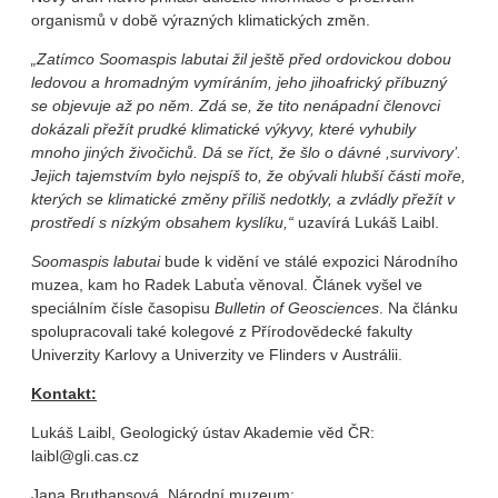
organismů v době výrazných klimatických změn.
„Zatímco
Soomaspis labutai
žil ještě před ordovickou dobou
ledovou a hromadným vymíráním, jeho jihoafrický příbuzný
se objevuje až po něm. Zdá se, že tito nenápadní členovci
dokázali přežít prudké klimatické výkyvy, které vyhubily
mnoho jiných živočichů. Dá se říct, že šlo o dávné ,survivory’.
Jejich tajemstvím bylo nejspíš to, že obývali hlubší části moře,
kterých se klimatické změny příliš nedotkly, a zvládly přežít v
prostředí s nízkým obsahem kyslíku,“
uzavírá Lukáš Laibl.
Soomaspis labutai
bude k vidění ve stálé expozici Národního
muzea, kam ho Radek Labuťa věnoval. Článek vyšel ve
speciálním čísle časopisu
Bulletin of Geosciences
. Na článku
spolupracovali také kolegové z Přírodovědecké fakulty
Univerzity Karlovy a Univerzity ve Flinders v Austrálii.
Kontakt:
Lukáš Laibl, Geologický ústav Akademie věd ČR:
laibl@gli.cas.cz
Jana Bruthansová, Národní muzeum: