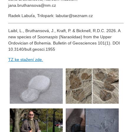
jana.bruthansova@nm.cz
Radek Labuťa, Trilopark: labutar@seznam.cz
Laibl, L., Bruthansová, J., Kraft, P. & Bicknell, R.D.C. 2026. A
new species of
Soomaspis
(Naraoiidae) from the Upper
Ordovician of Bohemia. Bulletin of Geosciences 101(1). DOI
10.3140/bull.geosci.1955
TZ ke stažení zde.