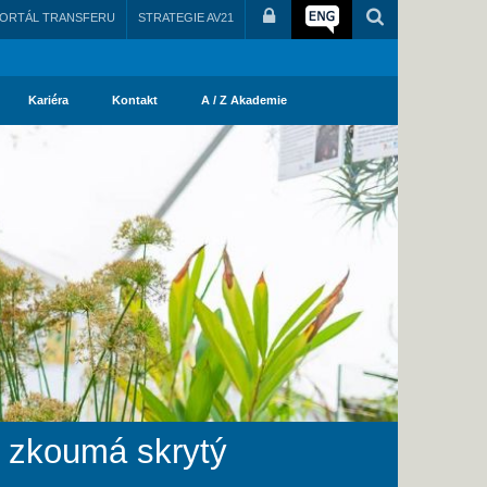
ORTÁL TRANSFERU
STRATEGIE AV21
Kariéra
Kontakt
A / Z Akademie
á zkoumá skrytý