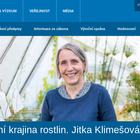
P
A VÝZKUM
VEŘEJNOST
MÉDIA
ávní předpisy
Informace ze zákona
Výroční zpráva
Hodnocení
rajina rostlin. Jitka Klimešov