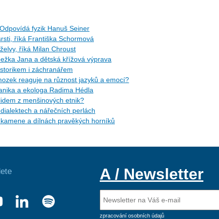
Odpovídá fyzik Hanuš Seiner
rsti, říká Františka Schormová
 želvy, říká Milan Chroust
žka Jana a dětská křížová výprava
torikem i záchranářem
ozek reaguje na různost jazyků a emocí?
tanika a ekologa Radima Hédla
idem z menšinových etnik?
ialektech a nářečních perlách
kamene a dílnách pravěkých horníků
A / Newsletter
ete
zpracování osobních údajů