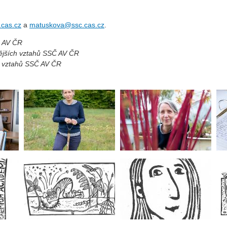
.cas.cz
a
matuskova@ssc.cas.cz
.
Č AV ČR
nějších vztahů SSČ AV ČR
h vztahů SSČ AV ČR