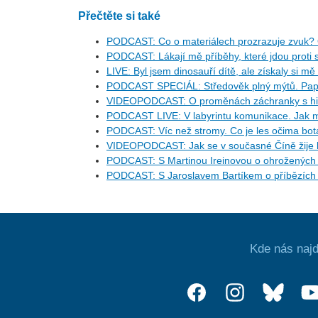
Přečtěte si také
PODCAST: Co o materiálech prozrazuje zvuk? 
PODCAST: Lákají mě příběhy, které jdou proti s
LIVE: Byl jsem dinosauří dítě, ale získaly si mě
PODCAST SPECIÁL: Středověk plný mýtů. Pape
VIDEOPODCAST: O proměnách záchranky s his
PODCAST LIVE: V labyrintu komunikace. Jak m
PODCAST: Víc než stromy. Co je les očima bo
VIDEOPODCAST: Jak se v současné Číně žije l
PODCAST: S Martinou Ireinovou o ohrožených d
PODCAST: S Jaroslavem Bartíkem o příbězích 
Kde nás najd