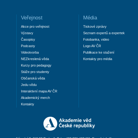
Veřejnost
Média
Akce pro veřejnost
Tiskové zprávy
Výstavy
Seznam expertů a expertek
Časopisy
Fotobanka, video
Podcasty
Logo AV ČR
Videotvorba
Publikace ke stažení
NEZkreslená věda
Kontakty pro média
Kurzy pro pedagogy
Stáže pro studenty
Občanská věda
Jedu vědu
Interaktivní mapa AV ČR
Akademický merch
Kontakty