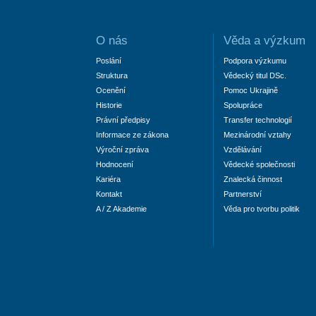
O nás
Věda a výzkum
Poslání
Podpora výzkumu
Struktura
Vědecký titul DSc.
Ocenění
Pomoc Ukrajině
Historie
Spolupráce
Právní předpisy
Transfer technologií
Informace ze zákona
Mezinárodní vztahy
Výroční zpráva
Vzdělávání
Hodnocení
Vědecké společnosti
Kariéra
Znalecká činnost
Kontakt
Partnerství
A / Z Akademie
Věda pro tvorbu politik