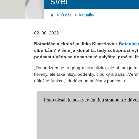
svět
O nás
Aktuality
02. 06. 2022
Botanička a ekoložka Jitka Klimešová z
Botanick
cibulkám? V čem je klonalita, tedy schopnost vytvo
podcastu Věda na dosah také uslyšíte, proč si Ji
„Do podzemí je to geograficky blízko, ale přitom je to
kořeny, ale také hlízy, oddenky, cibulky a další. „Věří
důležité funkce," dodává botanička v podcastu.