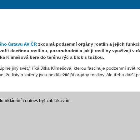
ého ústavu AV ČR
zkoumá podzemní orgány rostlin a jejich funkci
řit dceřinou rostlinu, pozoruhodná a jak ji rostliny využívají v r
tka Klimešová bere do terénu rýč a blok s tužkou.
 úplně jiný svět,“ říká Jitka Klimešová, kterou fascinuje podzemní svět r
me, že listy a kořeny jsou nejdůležitější orgány rostliny. Ale třeba dalš