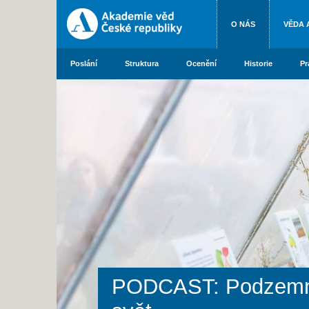
O NÁS
VĚDA 
Poslání
Struktura
Ocenění
Historie
Pr
PODCAST: Podzemní k