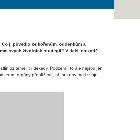
. Co ji přivedlo ke kořenům, oddenkům a
ámci svých životních strategií? V další epizodě
ostlin už téměř tři dekády. Podzemí, to ale nejsou jen
í podzemní orgány přehlížíme, přitom ony mají svoje