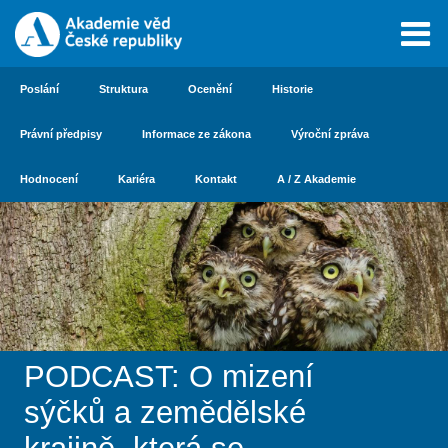
Poslání
Struktura
Ocenění
Historie
Právní předpisy
Informace ze zákona
Výroční zpráva
Hodnocení
Kariéra
Kontakt
A / Z Akademie
PODCAST: O mizení
sýčků a zemědělské