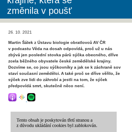
krajině, která se
změnila v poušť
26. 10. 2021
Martin Šálek z Ústavu biologie obratlovců AV ČR
v podcastu Věda na dosah odpovídá, proč už u nás
zbývá jen poslední stovka párů sýčka obecného, dříve
zcela běžného obyvatele české zemědělské krajiny.
Dozvíme se, co jsou sýčkovníky a jak se k záchraně sov
staví současní zemědělci. A také proč se dříve věřilo, že
sýček zve lidi do záhrobí a jestli na tom, že sýček
předpovídá smrt, skutečně něco není.