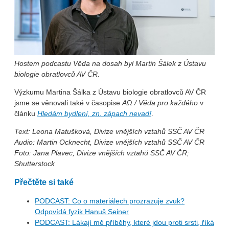
Hostem podcastu Věda na dosah byl Martin Šálek z Ústavu
biologie obratlovců AV ČR.
Výzkumu Martina Šálka z Ústavu biologie obratlovců AV ČR
jsme se věnovali také v časopise
AΩ / Věda pro každého
v
článku
Hledám bydlení, zn. zápach nevadí
.
Text: Leona Matušková, Divize vnějších vztahů SSČ AV ČR
Audio: Martin Ocknecht, Divize vnějších vztahů SSČ AV ČR
Foto: Jana Plavec, Divize vnějších vztahů SSČ AV ČR;
Shutterstock
Přečtěte si také
PODCAST: Co o materiálech prozrazuje zvuk?
Odpovídá fyzik Hanuš Seiner
PODCAST: Lákají mě příběhy, které jdou proti srsti, říká