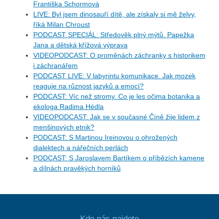
Františka Schormová
LIVE: Byl jsem dinosauří dítě, ale získaly si mě želvy,
říká Milan Chroust
PODCAST SPECIÁL: Středověk plný mýtů. Papežka
Jana a dětská křížová výprava
VIDEOPODCAST: O proměnách záchranky s historikem
i záchranářem
PODCAST LIVE: V labyrintu komunikace. Jak mozek
reaguje na různost jazyků a emocí?
PODCAST: Víc než stromy. Co je les očima botanika a
ekologa Radima Hédla
VIDEOPODCAST: Jak se v současné Číně žije lidem z
menšinových etnik?
PODCAST: S Martinou Ireinovou o ohrožených
dialektech a nářečních perlách
PODCAST: S Jaroslavem Bartíkem o příbězích kamene
a dílnách pravěkých horníků
Kde nás najdete