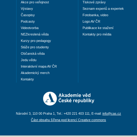
Akce pro veřejnost
Tiskové zprávy
Výstavy
Seznam expertů a expertek
Časopisy
Fotobanka, video
Podcasty
Logo AV ČR
Videotvorba
Publikace ke stažení
NEZkreslená věda
Kontakty pro média
Kurzy pro pedagogy
Stáže pro studenty
Občanská věda
Jedu vědu
Interaktivní mapa AV ČR
Akademický merch
Kontakty
Národní 3, 110 00 Praha 1, Tel.: +420 221 403 111, E-mail:
info@cas.cz
Část obsahu šířena pod licencí Creative commons