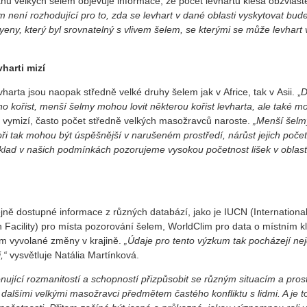
ů velkých šelem objevuje informace, že počet levhartů klesá obzvláště
em není rozhodující pro
to, zda se levhart v dané oblasti vyskytovat bu
yeny, který byl srovnatelný s vlivem šelem, se kterými se může levhart v
harti mizí
harta jsou naopak středně velké druhy šelem jak v Africe, tak v Asii. „
D
ho kořist, menší šelmy mohou lovit některou kořist levharta, ale také m
 vymizí, často počet středně velkých masožravců naroste.
„Menší šelm
i tak mohou být úspěšnější v narušeném prostředí, nárůst jejich početn
lad v našich podmínkách pozorujeme vysokou početnost lišek v oblastech
eřejně dostupné informace z různých databází, jako je IUCN (Internation
ion Facility) pro místa pozorování šelem, WorldClim pro data o místní
em vyvolané změny v krajině.
„Údaje pro tento výzkum tak pocházejí ne
,“
vysvětluje Natália Martínková.
onující rozmanitostí a schopností přizpůsobit se různým situacím a pros
alšími velkými masožravci předmětem častého konfliktu s lidmi. A je to p