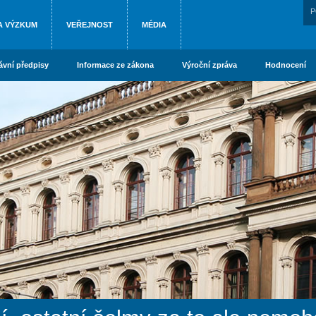
P
A VÝZKUM
VEŘEJNOST
MÉDIA
ávní předpisy
Informace ze zákona
Výroční zpráva
Hodnocení