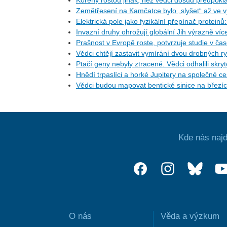
Kořeny rostou jinak, než vědci dosud předpoklá
Zemětřesení na Kamčatce bylo „slyšet“ až ve v
Elektrická pole jako fyzikální přepínač protein
Invazní druhy ohrožují globální Jih výrazně ví
Prašnost v Evropě roste, potvrzuje studie v ča
Vědci chtějí zastavit vymírání dvou drobných r
Ptačí geny nebyly ztracené. Vědci odhalili skr
Hnědí trpaslíci a horké Jupitery na společné 
Vědci budou mapovat bentické sinice na březí
Kde nás najd
O nás
Věda a výzkum