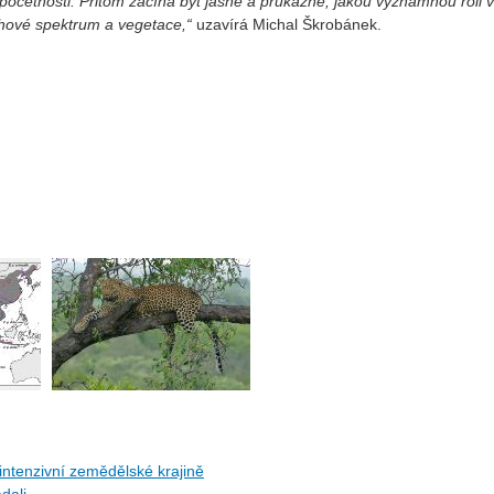
h početnosti. Přitom začíná být jasné a průkazné, jakou významnou roli v
uhové spektrum a vegetace,“
uzavírá Michal Škrobánek.
ntenzivní zemědělské krajině