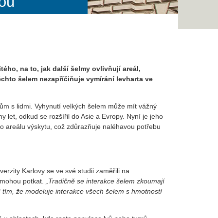
hou
ého, na to, jak další šelmy ovlivňují areál,
chto šelem nezapříčiňuje vymírání levharta ve
ktům s lidmi. Vyhynutí velkých šelem může mít vážný
y let, odkud se rozšířil do Asie a Evropy. Nyní je jeho
ího areálu výskytu, což zdůrazňuje naléhavou potřebu
rzity Karlovy se ve své studii zaměřili na
e mohou potkat.
„
Tradičně se interakce šelem zkoumají
 tím, že modeluje interakce všech šelem s hmotností