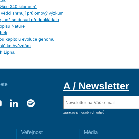
dali
ýšce 340 kilometrů
ů: vědci shrnují průlomový výzkum
ce, než se dosud předpokládalo
sopisu Nature
ybek
ytou kapitolu evoluce genomu
cestě ke hvězdám
ch Lipna
A / Newsletter
ete
zpracování osobních údajů
Veřejnost
Média