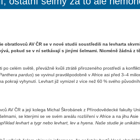
ní, ostatní šelmy za to ale nemo
 obratlovců AV ČR se v nové studii soustředili na levharta skvrnit
 ubývá, pokud se v ní setkávají s jinými šelmami.
Nicméně žádná z tě
i po celém světě, převážně kvůli ztrátě přirozeného prostředí a konfli
Panthera pardus
) se vyvinul pravděpodobně v Africe asi před 3–4 milion
na pokraji vyhynutí. Levhart již vymizel z více než 60 % svého původn
ců AV ČR a její kolega Michal Škrobánek z Přírodovědecké fakulty Unive
šelmami, se kterými se ve svém areálu rozšíření v Africe a na jihu Asi
lad levhart a tygr nebo levhart, lev a hyena. Naše studie je unikátní