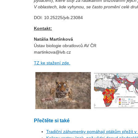
pytlačení), které stojí za radikálním snižováním jejic
V oblastech, kde vyhynou, se často promění celé dr
DOI: 10.25225/jvb.23084
Kontakt:
Natália Martínková
Ústav biologie obratlovců AV ČR
martinkova@ivb.cz
TZ ke stažení zde.
Přečtěte si také
Tradiční záhumenky pomáhají ptákům přežít v i