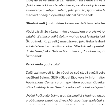
Obvykle se ve studiích zaměřených na sledování vztah
„Náš statistický model ale ukázal, že vliv velkých šel
studovaných velkých šelem, jako jsou lvi, tygři nebo h
medvěd hnědý,“
vysvětluje Michal Škrobánek.
Středně velkým druhům šelem se daří tam, kde lev
Vědci zjistili, že významným ukazatelem pro výskyt lev
vztahů. Zatímco velké šelmy mohou lovit levharta i je
Škrobánek. Když velký masožravec jako třeba levhart
soběstačnosti v menším areálu. Středně velcí predátoř
důsledkem,“
říká Natália Martínková.
„Podobně napřík
Škrobánek.
Velká věda „od stolu“
Další zajímavostí je, že vědci ve své studii využili v
rozšíření šelem, GBIF (Global Biodiversity Informat
Applications Center) pro mapy, které popisují člověk
přírodovědných nadšenců a fotografů z řad veřejnosti
„Velké kočkovité šelmy jsou fascinující skupinou disp
probádanou skupinou živočichů, jsou taky společně s d