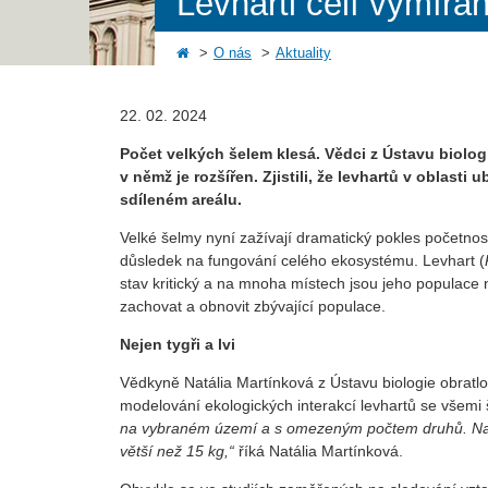
Levharti čelí vymírá
O nás
Aktuality
22. 02. 2024
Počet velkých šelem klesá. Vědci z Ústavu biologie
v němž je rozšířen. Zjistili, že levhartů v oblasti
sdíleném areálu.
Velké šelmy nyní zažívají dramatický pokles početnost
důsledek na fungování celého ekosystému. Levhart (
stav kritický a na mnoha místech jsou jeho populace 
zachovat a obnovit zbývající populace.
Nejen tygři a lvi
Vědkyně Natália Martínková z Ústavu biologie obratlov
modelování ekologických interakcí levhartů se všemi 
na vybraném území a s omezeným počtem druhů. Napřík
větší než 15 kg,“
říká Natália Martínková.