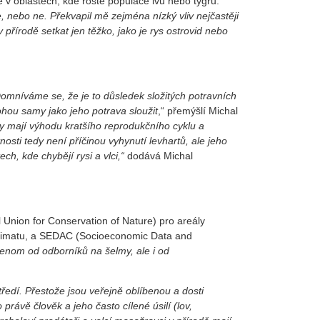
 v oblastech, kde roste populace lvů nebo tygrů.
de, nebo ne.
Překvapil mě zejména nízký vliv nejčastěji
 přírodě setkat jen těžko, jako je rys ostrovid nebo
omníváme se, že je to důsledek složitých potravních
ohou samy jako jeho potrava sloužit
,“ přemýšlí Michal
y mají výhodu kratšího reprodukčního cyklu a
osti tedy není příčinou vyhynutí levhartů, ale jeho
, kde chybějí rysi a vlci,“
dodává Michal
al Union for Conservation of Nature) pro areály
m klimatu, a SEDAC (Socioeconomic Data and
jenom od odborníků na šelmy, ale i od
tředí. Přestože jsou veřejně oblíbenou a dosti
rávě člověk a jeho často cílené úsilí (lov,