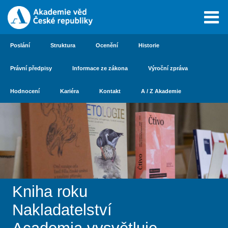
Poslání
Struktura
Ocenění
Historie
Právní předpisy
Informace ze zákona
Výroční zpráva
Hodnocení
Kariéra
Kontakt
A / Z Akademie
Kniha roku
Nakladatelství