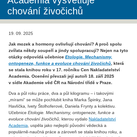
Academia vysvětluje
chování živočichů
19. 09. 2025
Jak mozek a hormony ovlivňují chování? A proč spolu
zvířata někdy soupeří a jindy spolupracují? Nejen na tyto
otázky odpovídá učebnice
Etologie. Mechanismy,
ontogeneze, funkce a evoluce chování živočichů
, která
se stala knihou roku v 17. ročníku Cen Nakladatelství
Academia. Ocenění převzali její autoři 18. září 2025
v sídle Akademie věd ČR na Národní třídě v Praze.
Dva a půl roku práce, dva a půl kilogramu – i takovými
„mírami“ se může pochlubit kniha Marka Špinky, Jana
Havlíčka, Ivety Štolhoferové, Daniela Frynty a kolektivu.
Učebnice
Etologie. Mechanismy, ontogeneze, funkce a
evoluce chování živočichů
, kterou vydalo
Nakladatelství
Academia
, uspěla jako nejlepší původní vědecká a
populárně-naučná práce a zároveň se stala knihou roku, a