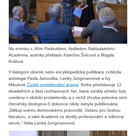
Na snímku s Jiřím Padevětem, ředitelem Nakladatelství
Academia, autorky překladu Kateřina Šolcová a Magda
Králová.
V kategorii slovník nebo encyklopedická publikace zvítězila
antologie Pavla Janouška, Lenky Jungmannové a Ivy
Mikulové
České protektorátní drama
. Kniha představuje 12
divadelních a šest rozhlasových her, které vznikly a/nebo byly
uvedeny v období protektorátu a z nichž zhruba polovina není
čtenářsky dostupná či dokonce nikdy nebyla publikována.
„Děkuji svému domovskému pracovišti, Ústavu pro českou
literaturu, a také Academii za skvělý profesionální a odborný
servis,“ řekla Lenka Jungmannová.