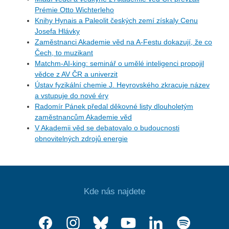
Prémie Otto Wichterleho
Knihy Hynais a Paleolit českých zemí získaly Cenu
Josefa Hlávky
Zaměstnanci Akademie věd na A-Festu dokazují, že co
Čech, to muzikant
Matchm-AI-king: seminář o umělé inteligenci propojil
vědce z AV ČR a univerzit
Ústav fyzikální chemie J. Heyrovského zkracuje název
a vstupuje do nové éry
Radomír Pánek předal děkovné listy dlouholetým
zaměstnancům Akademie věd
V Akademii věd se debatovalo o budoucnosti
obnovitelných zdrojů energie
Kde nás najdete