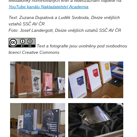
Medailonky nominovaných knih a videozáznam najdete na
YouTube kanálu Nakladatelství Academia
.
Text: Zuzana Dupalová a Luděk Svoboda, Divize vnějších
vztahů SSČ AV ČR
Foto: Josef Landergott, Divize vnějších vztahů SSČ AV ČR
Text a fotografie jsou uvolněny pod svobodnou
licencí Creative Commons