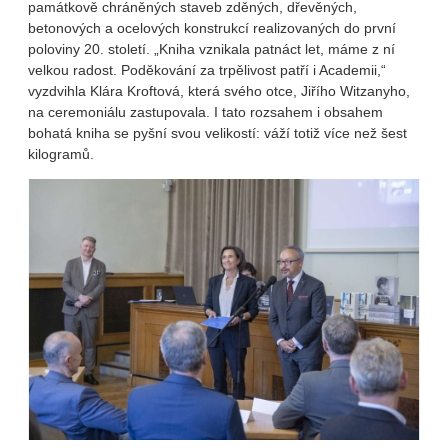
památkově chráněných staveb zděných, dřevěných,
betonových a ocelových konstrukcí realizovaných do první
poloviny 20. století. „Kniha vznikala patnáct let, máme z ní
velkou radost. Poděkování za trpělivost patří i Academii,“
vyzdvihla Klára Kroftová, která svého otce, Jiřího Witzanyho,
na ceremoniálu zastupovala. I tato rozsahem i obsahem
bohatá kniha se pyšní svou velikostí: váží totiž více než šest
kilogramů.