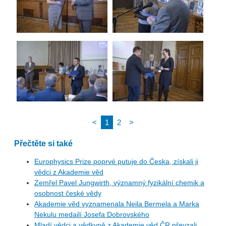
<
1
2
>
Přečtěte si také
Europhysics Prize poprvé putuje do Česka, získali ji
vědci z Akademie věd
Zemřel Pavel Jungwirth, významný fyzikální chemik a
osobnost české vědy
Akademie věd vyznamenala Neila Bermela a Marka
Nekulu medailí Josefa Dobrovského
Mladí vědci a vědkyně z Akademie věd ČR převzali