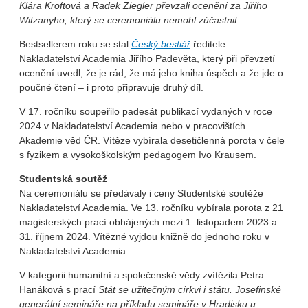
Klára Kroftová a Radek Ziegler převzali ocenění za Jiřího
Witzanyho, který se ceremoniálu nemohl zúčastnit.
Bestsellerem roku se stal
Český bestiář
ředitele
Nakladatelství Academia Jiřího Padevěta, který při převzetí
ocenění uvedl, že je rád, že má jeho kniha úspěch a že jde o
poučné čtení – i proto připravuje druhý díl.
V 17. ročníku soupeřilo padesát publikací vydaných v roce
2024 v Nakladatelství Academia nebo v pracovištích
Akademie věd ČR. Vítěze vybírala desetičlenná porota v čele
s fyzikem a vysokoškolským pedagogem Ivo Krausem.
Studentská soutěž
Na ceremoniálu se předávaly i ceny Studentské soutěže
Nakladatelství Academia. Ve 13. ročníku vybírala porota z 21
magisterských prací obhájených mezi 1. listopadem 2023 a
31. říjnem 2024. Vítězné vyjdou knižně do jednoho roku v
Nakladatelství Academia
V kategorii humanitní a společenské vědy zvítězila Petra
Hanáková s prací
Stát se užitečným církvi i státu. Josefinské
generální semináře na příkladu semináře v Hradisku u