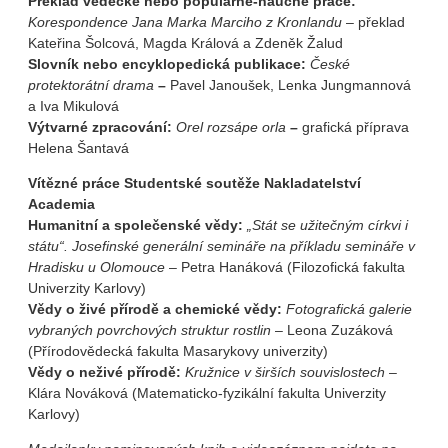
Překlad vědecké nebo populárně-naučné práce:
Korespondence Jana
Marka Marciho z Kronlandu
– překlad
Kateřina Šolcová, Magda Králová a Zdeněk Žalud
Slovník nebo encyklopedická publikace:
České
protektorátní drama
–
Pavel Janoušek, Lenka Jungmannová
a Iva Mikulová
Výtvarné zpracování:
Orel rozsápe orla
–
grafická příprava
Helena Šantavá
Vítězné práce Studentské soutěže Nakladatelství
Academia
Humanitní a společenské vědy:
„Stát se užitečným církvi i
státu“. Josefinské generální semináře na příkladu semináře v
Hradisku u Olomouce
– Petra Hanáková (Filozofická fakulta
Univerzity Karlovy)
Vědy o živé přírodě a chemické vědy:
Fotografická galerie
vybraných povrchových struktur rostlin
– Leona Zuzáková
(Přírodovědecká fakulta Masarykovy univerzity)
Vědy o neživé přírodě:
Kružnice v širších souvislostech
–
Klára Nováková (Matematicko-fyzikální fakulta Univerzity
Karlovy)