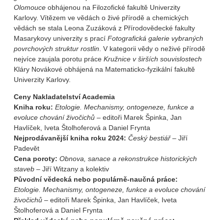
Olomouce
obhájenou na Filozofické fakultě Univerzity
Karlovy. Vítězem ve vědách o živé přírodě a chemických
vědách se stala Leona Zuzáková z Přírodovědecké fakulty
Masarykovy univerzity s prací
Fotografická galerie vybraných
povrchových struktur rostlin
. V kategorii vědy o neživé přírodě
nejvíce zaujala porotu práce
Kružnice v širších souvislostech
Kláry Novákové obhájená na Matematicko-fyzikální fakultě
Univerzity Karlovy.
Ceny Nakladatelství Academia
Kniha roku:
Etologie. Mechanismy, ontogeneze, funkce a
evoluce chování živočichů
– editoři Marek Špinka, Jan
Havlíček, Iveta Štolhoferová a Daniel Frynta
Nejprodávanější kniha roku 2024:
Český bestiář
– Jiří
Padevět
Cena poroty:
Obnova, sanace a rekonstrukce historických
staveb
– Jiří Witzany a kolektiv
Původní vědecká nebo populárně-naučná práce:
Etologie. Mechanismy, ontogeneze, funkce a evoluce chování
živočichů
– editoři Marek Špinka, Jan Havlíček, Iveta
Štolhoferová a Daniel Frynta