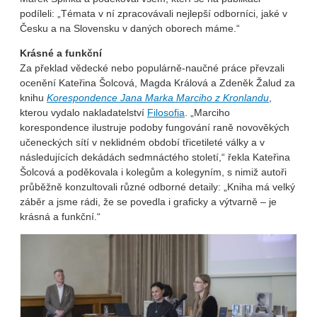
podíleli: „Témata v ní zpracovávali nejlepší odborníci, jaké v
Česku a na Slovensku v daných oborech máme.“
Krásné a funkční
Za překlad vědecké nebo populárně-naučné práce převzali
ocenění Kateřina Šolcová, Magda Králová a Zdeněk Žalud za
knihu
Korespondence Jana Marka Marciho z Kronlandu
,
kterou vydalo nakladatelství
Filosofia
. „Marciho
korespondence ilustruje podoby fungování raně novověkých
učeneckých sítí v neklidném období třicetileté války a v
následujících dekádách sedmnáctého století,“ řekla Kateřina
Šolcová a poděkovala i kolegům a kolegyním, s nimiž autoři
průběžně konzultovali různé odborné detaily: „Kniha má velký
záběr a jsme rádi, že se povedla i graficky a výtvarně – je
krásná a funkční.“