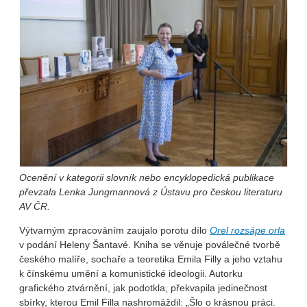
Ocenění v kategorii slovník nebo encyklopedická publikace
převzala Lenka Jungmannová z Ústavu pro českou literaturu
AV ČR.
Výtvarným zpracováním zaujalo porotu dílo
Orel rozsápe orla
v podání Heleny Šantavé. Kniha se věnuje poválečné tvorbě
českého malíře, sochaře a teoretika Emila Filly a jeho vztahu
k čínskému umění a komunistické ideologii. Autorku
grafického ztvárnění, jak podotkla, překvapila jedinečnost
sbírky, kterou Emil Filla nashromáždil: „Šlo o krásnou práci.