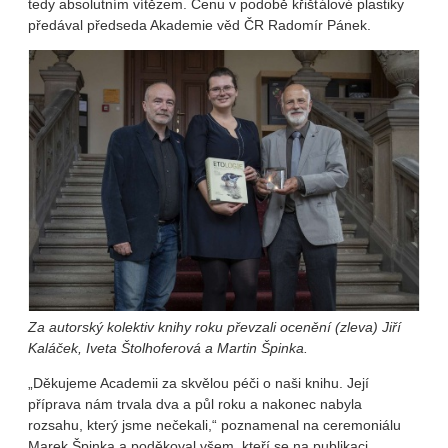
tedy absolutním vítězem. Cenu v podobě křišťálové plastiky
předával předseda Akademie věd ČR Radomír Pánek.
Za autorský kolektiv knihy roku převzali ocenění (zleva) Jiří
Kaláček, Iveta Štolhoferová a Martin Špinka.
„Děkujeme Academii za skvělou péči o naši knihu. Její
příprava nám trvala dva a půl roku a nakonec nabyla
rozsahu, který jsme nečekali,“ poznamenal na ceremoniálu
Marek Špinka a poděkoval všem, kteří se na publikaci