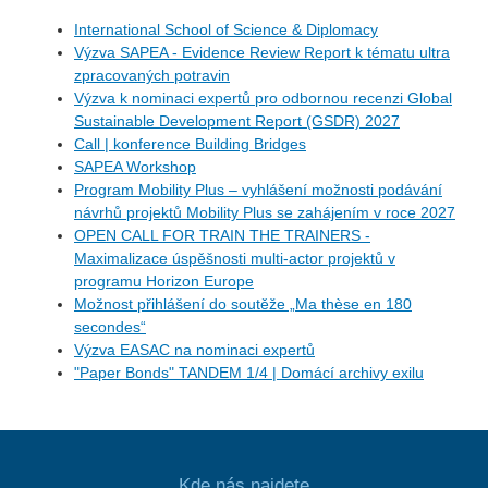
International School of Science & Diplomacy
Výzva SAPEA - Evidence Review Report k tématu ultra
zpracovaných potravin
Výzva k nominaci expertů pro odbornou recenzi Global
Sustainable Development Report (GSDR) 2027
Call | konference Building Bridges
SAPEA Workshop
Program Mobility Plus – vyhlášení možnosti podávání
návrhů projektů Mobility Plus se zahájením v roce 2027
OPEN CALL FOR TRAIN THE TRAINERS -
Maximalizace úspěšnosti multi-actor projektů v
programu Horizon Europe
Možnost přihlášení do soutěže „Ma thèse en 180
secondes“
Výzva EASAC na nominaci expertů
"Paper Bonds" TANDEM 1/4 | Domácí archivy exilu
Kde nás najdete