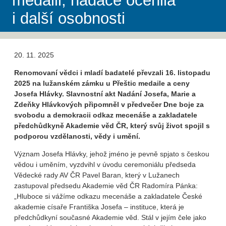
medaili, nadace ocenila
i další osobnosti
20. 11. 2025
Renomovaní vědci i mladí badatelé převzali 16. listopadu
2025 na lužanském zámku u Přeštic medaile a ceny
Josefa Hlávky. Slavnostní akt Nadání Josefa, Marie a
Zdeňky Hlávkových připomněl v předvečer Dne boje za
svobodu a demokracii odkaz mecenáše a zakladatele
předchůdkyně Akademie věd ČR, který svůj život spojil s
podporou vzdělanosti, vědy i umění.
Význam Josefa Hlávky, jehož jméno je pevně spjato s českou
vědou i uměním, vyzdvihl v úvodu ceremoniálu předseda
Vědecké rady AV ČR Pavel Baran, který v Lužanech
zastupoval předsedu Akademie věd ČR Radomíra Pánka:
„Hluboce si vážíme odkazu mecenáše a zakladatele České
akademie císaře Františka Josefa – instituce, která je
předchůdkyní současné Akademie věd. Stál v jejím čele jako