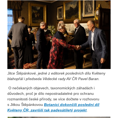
Jitce Štěpánkové, jedné z editorek posledních dílu
Květeny
blahopřál i předseda Vědecké rady AV ČR Pavel Baran.
O nečekaných objevech, taxonomických záhadách i
důvodech, proč je dílo nepostradatelné pro ochranu
rozmanitosti české přírody, se více dočtete v rozhovoru
s Jitkou Štěpánkovou
Botanici dokončili poslední díl
Květeny ČR, završili tak padesátiletý projekt
.