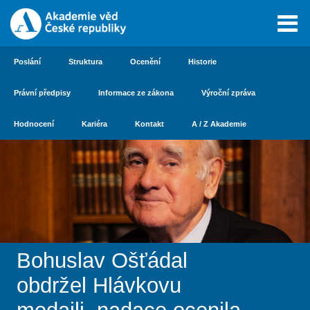
Poslání
Struktura
Ocenění
Historie
Právní předpisy
Informace ze zákona
Výroční zpráva
Hodnocení
Kariéra
Kontakt
A / Z Akademie
Bohuslav Ošťádal
obdržel Hlávkovu