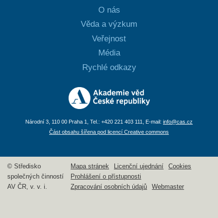
O nás
Věda a výzkum
Veřejnost
Média
Rychlé odkazy
Národní 3, 110 00 Praha 1, Tel.: +420 221 403 111, E-mail:
info@cas.cz
Část obsahu šířena pod licencí Creative commons
© Středisko
Mapa stránek
Licenční ujednání
Cookies
společných činností
Prohlášení o přístupnosti
AV ČR, v. v. i.
Zpracování osobních údajů
Webmaster