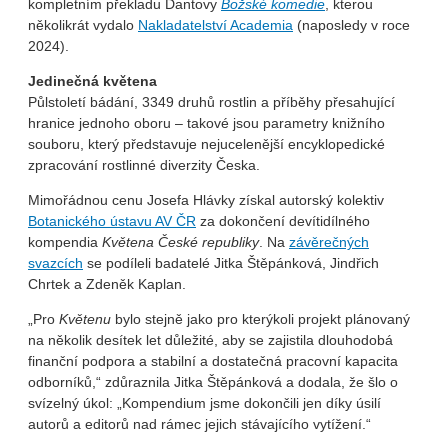
kompletním překladu Dantovy
Božské komedie
, kterou
několikrát vydalo
Nakladatelství Academia
(naposledy v roce
2024).
Jedinečná květena
Půlstoletí bádání, 3349 druhů rostlin a příběhy přesahující
hranice jednoho oboru – takové jsou parametry knižního
souboru, který představuje nejucelenější encyklopedické
zpracování rostlinné diverzity Česka.
Mimořádnou cenu Josefa Hlávky získal autorský kolektiv
Botanického ústavu AV ČR
za dokončení devítidílného
kompendia
Květena České republiky
. Na
závěrečných
svazcích
se podíleli badatelé Jitka Štěpánková, Jindřich
Chrtek a Zdeněk Kaplan.
„Pro
Květenu
bylo stejně jako pro kterýkoli projekt plánovaný
na několik desítek let důležité, aby se zajistila dlouhodobá
finanční podpora a stabilní a dostatečná pracovní kapacita
odborníků,“ zdůraznila Jitka Štěpánková a dodala, že šlo o
svízelný úkol: „Kompendium jsme dokončili jen díky úsilí
autorů a editorů nad rámec jejich stávajícího vytížení.“