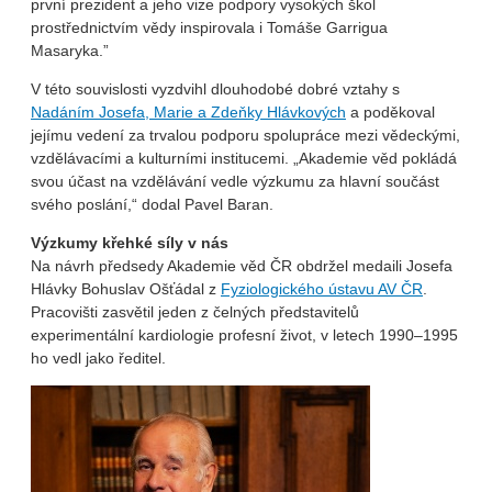
první prezident a jeho vize podpory vysokých škol
prostřednictvím vědy inspirovala i Tomáše Garrigua
Masaryka.”
V této souvislosti vyzdvihl dlouhodobé dobré vztahy s
Nadáním Josefa, Marie a Zdeňky Hlávkových
a poděkoval
jejímu vedení za trvalou podporu spolupráce mezi vědeckými,
vzdělávacími a kulturními institucemi. „Akademie věd pokládá
svou účast na vzdělávání vedle výzkumu za hlavní součást
svého poslání,“ dodal Pavel Baran.
Výzkumy křehké síly v nás
Na návrh předsedy Akademie věd ČR obdržel medaili Josefa
Hlávky Bohuslav Ošťádal z
Fyziologického ústavu AV ČR
.
Pracovišti zasvětil jeden z čelných představitelů
experimentální kardiologie profesní život, v letech 1990–1995
ho vedl jako ředitel.