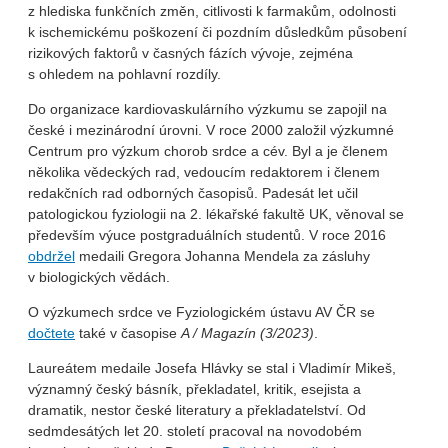
z hlediska funkčních změn, citlivosti k farmakům, odolnosti
k ischemickému poškození či pozdním důsledkům působení
rizikových faktorů v časných fázích vývoje, zejména
s ohledem na pohlavní rozdíly.
Do organizace kardiovaskulárního výzkumu se zapojil na
české i mezinárodní úrovni. V roce 2000 založil výzkumné
Centrum pro výzkum chorob srdce a cév. Byl a je členem
několika vědeckých rad, vedoucím redaktorem i členem
redakčních rad odborných časopisů. Padesát let učil
patologickou fyziologii na 2. lékařské fakultě UK, věnoval se
především výuce postgraduálních studentů. V roce 2016
obdržel
medaili Gregora Johanna Mendela za zásluhy
v biologických vědách.
O výzkumech srdce ve Fyziologickém ústavu AV ČR se
dočtete
také v časopise
A / Magazín
(3/2023)
.
Laureátem medaile Josefa Hlávky se stal i Vladimír Mikeš,
významný český básník, překladatel, kritik, esejista a
dramatik, nestor české literatury a překladatelství. Od
sedmdesátých let 20. století pracoval na novodobém