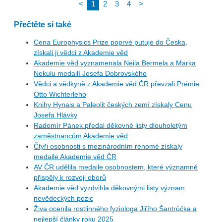
<
1
2
3
4
>
Přečtěte si také
Cena Europhysics Prize poprvé putuje do Česka,
získali ji vědci z Akademie věd
Akademie věd vyznamenala Neila Bermela a Marka
Nekulu medailí Josefa Dobrovského
Vědci a vědkyně z Akademie věd ČR převzali Prémie
Otto Wichterleho
Knihy Hynais a Paleolit českých zemí získaly Cenu
Josefa Hlávky
Radomír Pánek předal děkovné listy dlouholetým
zaměstnancům Akademie věd
Čtyři osobnosti s mezinárodním renomé získaly
medaile Akademie věd ČR
AV ČR udělila medaile osobnostem, které významně
přispěly k rozvoji oborů
Akademie věd vyzdvihla děkovnými listy význam
nevědeckých pozic
Živa ocenila rostlinného fyziologa Jiřího Šantrůčka a
nejlepší články roku 2025