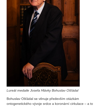
Lureát medaile Josefa Hlávky Bohuslav Ošťádal
Bohuslav Ošťádal se věnuje především otázkám
ontogenetického vývoje srdce a koronární cirkulace – a to