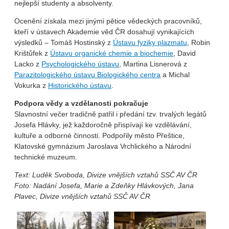
nejlepší studenty a absolventy.
Ocenění získala mezi jinými pětice vědeckých pracovníků,
kteří v ústavech Akademie věd ČR dosahují vynikajících
výsledků – Tomáš Hostinský z
Ústavu fyziky plazmatu
, Robin
Krištůfek z
Ústavu organické chemie a biochemie
, David
Lacko z
Psychologického ústavu
, Martina Lisnerová z
Parazitologického ústavu Biologického centra
a Michal
Vokurka z
Historického ústavu
.
Podpora vědy a vzdělanosti pokračuje
Slavnostní večer tradičně patřil i předání tzv. trvalých legátů
Josefa Hlávky, jež každoročně přispívají ke vzdělávání,
kultuře a odborné činnosti. Podpořily město Přeštice,
Klatovské gymnázium Jaroslava Vrchlického a Národní
technické muzeum.
Text: Luděk Svoboda, Divize vnějších vztahů SSČ AV ČR
Foto: Nadání Josefa, Marie a Zdeňky Hlávkových, Jana
Plavec, Divize vnějších vztahů SSČ AV ČR