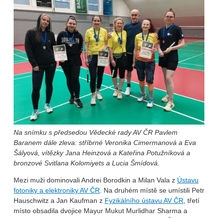
Na snímku s předsedou Vědecké rady AV ČR Pavlem
Baranem dále zleva: stříbrné Veronika Cimermanová a Eva
Šályová, vítězky Jana Heinzová a Kateřina Potužníková a
bronzové Svitlana Kolomiyets a Lucia Šmídová.
Mezi muži dominovali Andrei Borodkin a Milan Vala z
Ústavu
fotoniky a elektroniky AV ČR
. Na druhém místě se umístili Petr
Hauschwitz a Jan Kaufman z
Fyzikálního ústavu AV ČR
, třetí
místo obsadila dvojice Mayur Mukut Murlidhar Sharma a