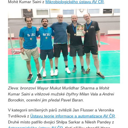
Mohit Kumar Saini z
Mikrobiologického ústavu AV ČR
.
Zleva: bronzoví Mayur Mukut Murlidhar Sharma a Mohit
Kumar Saini a vítězové mužské čtyřhry Milan Vala a Andrei
Borodkin, ocenění jim předal Pavel Baran.
V kategorii smíšených párů zvítězili Jan Flusser a Veronika
Tvrdíková z
Ústavu teorie informace a automatizace AV ČR
.
Druhé místo patřilo dvojici Shilpa Sarkar a Nilesh Pandey z
Astronomického ústavu AV ČR
, třetí příčku obsadili Hana