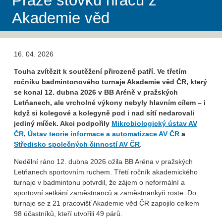
Praze stovku hráčů z
Akademie věd
16. 04. 2026
Touha zvítězit k soutěžení přirozeně patří. Ve třetím
ročníku badmintonového turnaje Akademie věd ČR, který
se konal 12. dubna 2026
v BB Aréně v pražských
Letňanech, ale vrcholné výkony nebyly hlavním cílem – i
když si kolegové a kolegyně pod i nad sítí nedarovali
jediný míček. Akci podpořily
Mikrobiologický ústav AV
ČR
,
Ústav teorie informace a automatizace AV ČR
a
Středisko společných činností AV ČR
.
Nedělní ráno 12. dubna 2026 ožila BB Aréna v pražských
Letňanech sportovním ruchem. Třetí ročník akademického
turnaje v badmintonu potvrdil, že zájem o neformální a
sportovní setkání zaměstnanců a zaměstnankyň roste. Do
turnaje se z 21 pracovišť Akademie věd ČR zapojilo celkem
98 účastníků, kteří utvořili 49 párů.