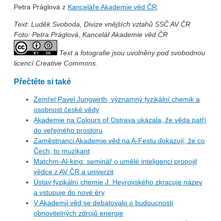
Petra Práglová z
Kanceláře Akademie věd ČR
.
Text: Luděk Svoboda, Divize vnějších vztahů SSČ AV ČR
Foto: Petra Práglová, Kancelář Akademie věd ČR
Text a fotografie jsou uvolněny pod svobodnou
licencí Creative Commons.
Přečtěte si také
Zemřel Pavel Jungwirth, významný fyzikální chemik a
osobnost české vědy
Akademie na Colours of Ostrava ukázala, že věda patří
do veřejného prostoru
Zaměstnanci Akademie věd na A-Festu dokazují, že co
Čech, to muzikant
Matchm-AI-king: seminář o umělé inteligenci propojil
vědce z AV ČR a univerzit
Ústav fyzikální chemie J. Heyrovského zkracuje název
a vstupuje do nové éry
V Akademii věd se debatovalo o budoucnosti
obnovitelných zdrojů energie