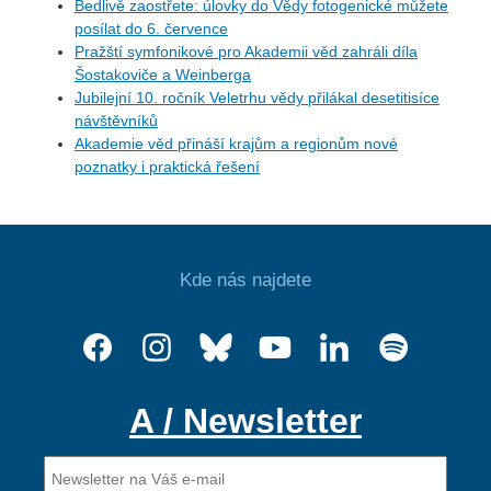
Bedlivě zaostřete: úlovky do Vědy fotogenické můžete
posílat do 6. července
Pražští symfonikové pro Akademii věd zahráli díla
Šostakoviče a Weinberga
Jubilejní 10. ročník Veletrhu vědy přilákal desetitisíce
návštěvníků
Akademie věd přináší krajům a regionům nové
poznatky i praktická řešení
Kde nás najdete
A / Newsletter