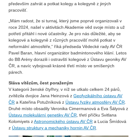
především zahrát a potkat kolegy a kolegyně z jiných
pracovišť.
„Mám radost, že si turnaj, který jsme poprvé organizovali v
roce 2024, našel v aktivitách Akademie věd svoje místo a už
potřetí přitáhl i nové účastníky. Je pro nás důležité, aby se
kolegové a kolegyně z různých pracovišť mohli potkat v
neformální atmosféře,“ říká předseda Vědecké rady AV ČR
Pavel Baran, hlavní organizátor badmintonového klání. Letos
do BB Arény dorazili i ostravští kolegové z Ústavu geoniky AV
ČR, a navíc vybojovali krásné třetí místo ve smíšených
párech.
Sláva vítězům, čest poraženým
V kategorii ženské čtyřhry, v níž se utkalo celkem 24 párů,
zvítězila dvojice Jana Heinzová z
Geofyzikálního ústavu AV
ČR
a Kateřina Potužníková z
Ústavu fyziky atmosféry AV ČR
.
Druhé místo obsadily Veronika Cimermanová a Eva Šályová z
Ústavu molekulární genetiky AV ČR
, třetí příčku Svitlana
Kolomiyets z
Astronomického ústavu AV ČR
a Lucia Šmídová
z
Ústavu struktury a mechaniky hornin AV ČR
.