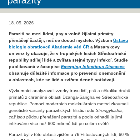
parazity
18. 05. 2026
Paraziti se mezi lidmi, psy a volně žijícími primáty
přenášejí častěji, než se dosud myslelo. Výzkum
Ústavu
biologie obratlovců Akademie věd ČR
a Masarykovy
univerzity ukazuje, že v tropických lesích Středoafrické
republiky sdílejí lidé a zvířata stejné typy infekcí. Studie
publikovaná v časopise
Emerging Infectious Diseases
obsahuje důležité informace pro prevenci onemocnění
v oblastech, kde se lidé a zvířata denně potkávají.
Výzkumníci analyzovali vzorky trusu lidí, psů a několika druhů
primátů z chráněné oblasti Dzanga-Sangha ve Středoafrické
republice. Pomocí moderních molekulárních metod zkoumali
genetické varianty parazitických hlístic rodu
Strongyloides,
což jsou
půdou přenášení parazité a podle odhadů je jimi
infikováno více než 600 milionů lidí po celém světě.
Parazit byl v této oblasti zjištěn u 76 % testovaných lidí, 60 %