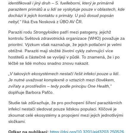
identifikovali i jiný druh –
S. fuelleborni
, který je primárně
parazitem primátů a u lidí se vyskytuje pouze v oblastech, kde
dochází k jejich kontaktu s primáty. U psů dosud popsán
nebyl,“
říká Eva Nosková z ÚBO AV ČR.
Paraziti rodu
Strongyloides
patří mezi patogeny, jejichž
kontrolu Světová zdravotnická organizace (WHO) považuje za
prioritní. Výzkum však naznačuje, že jejich potlačení je velmi
obtížné. Paraziti mají složité životní cykly zahrnující více
hostitelů a částečně se vyvíjejí v půdě. To znamená, že i po
léčbě se lidé mohou snadno znovu nakazit.
„V takových ekosystémech nestačí řešit infekci pouze u lidí.
Je nutné uvažovat komplexně o vztazích mezi člověkem,
zvířaty a prostředím – tedy podle principu One Health,“
doplňuje Barbora Pafčo.
Studie tak zdůrazňuje, že pro pochopení šíření parazitárních
infekcí nestačí sledovat pouze lidskou populaci. Klíčové je
zkoumat celé ekosystémy a propojení mezi jejich jednotlivými
složkami.
Odkaz na publikaci:
https://doi.org/10.3201/eid3203.250526