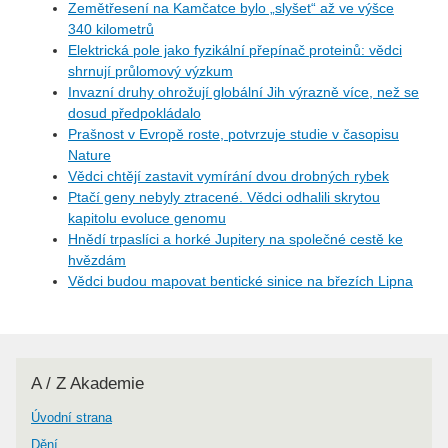
Zemětřesení na Kamčatce bylo „slyšet“ až ve výšce
340 kilometrů
Elektrická pole jako fyzikální přepínač proteinů: vědci
shrnují průlomový výzkum
Invazní druhy ohrožují globální Jih výrazně více, než se
dosud předpokládalo
Prašnost v Evropě roste, potvrzuje studie v časopisu
Nature
Vědci chtějí zastavit vymírání dvou drobných rybek
Ptačí geny nebyly ztracené. Vědci odhalili skrytou
kapitolu evoluce genomu
Hnědí trpaslíci a horké Jupitery na společné cestě ke
hvězdám
Vědci budou mapovat bentické sinice na březích Lipna
A / Z Akademie
Úvodní strana
Dění