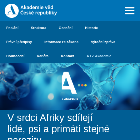
Poslání
Struktura
Ocenění
Historie
Právní předpisy
Informace ze zákona
Výroční zpráva
Hodnocení
Kariéra
Kontakt
A / Z Akademie
V srdci Afriky sdílejí
lidé, psi a primáti stejné