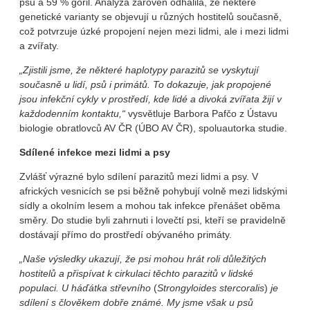
psů a 59 % goril. Analýza zároveň odhalila, že některé
genetické varianty se objevují u různých hostitelů současně,
což potvrzuje úzké propojení nejen mezi lidmi, ale i mezi lidmi
a zvířaty.
„Zjistili jsme, že některé haplotypy parazitů se vyskytují
současně u lidí, psů i primátů. To dokazuje, jak propojené
jsou infekční cykly v prostředí, kde lidé a divoká zvířata žijí v
každodenním kontaktu,“
vysvětluje Barbora Pafčo z Ústavu
biologie obratlovců AV ČR (ÚBO AV ČR), spoluautorka studie.
Sdílené infekce mezi lidmi a psy
Zvlášť výrazné bylo sdílení parazitů mezi lidmi a psy. V
afrických vesnicích se psi běžně pohybují volně mezi lidskými
sídly a okolním lesem a mohou tak infekce přenášet oběma
směry. Do studie byli zahrnuti i lovečtí psi, kteří se pravidelně
dostávají přímo do prostředí obývaného primáty.
„Naše výsledky ukazují, že psi mohou hrát roli důležitých
hostitelů a přispívat k cirkulaci těchto parazitů v lidské
populaci. U háďátka střevního
(
Strongyloides stercoralis
)
je
sdílení s člověkem dobře známé. My jsme však u psů