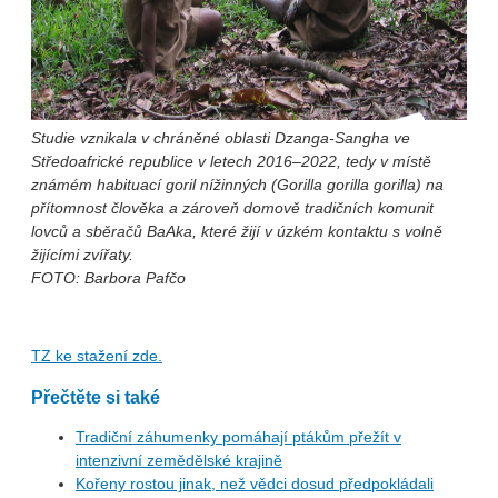
Studie vznikala v chráněné oblasti Dzanga-Sangha ve
Středoafrické republice v letech 2016–2022, tedy v místě
známém habituací goril nížinných (Gorilla gorilla gorilla) na
přítomnost člověka a zároveň domově tradičních komunit
lovců a sběračů BaAka, které žijí v úzkém kontaktu s volně
žijícími zvířaty.
FOTO: Barbora Pafčo
TZ ke stažení zde.
Přečtěte si také
Tradiční záhumenky pomáhají ptákům přežít v
intenzivní zemědělské krajině
Kořeny rostou jinak, než vědci dosud předpokládali