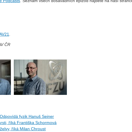
e Podcasts
. Seznam všech dosavadních epizod najdete na naší stránc
 AV21
.
 AV ČR
Odpovídá fyzik Hanuš Seiner
rsti, říká Františka Schormová
 želvy, říká Milan Chroust