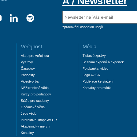
A / Newsletter
zpracování osobních údajů
Veřejnost
Média
Akce pro veřejnost
Tiskové zprávy
Výstavy
Seznam expertů a expertek
Časopisy
Fotobanka, video
Podcasty
Logo AV ČR
Videotvorba
Publikace ke stažení
NEZkreslená věda
Kontakty pro média
Kurzy pro pedagogy
Stáže pro studenty
Občanská věda
Jedu vědu
Interaktivní mapa AV ČR
Akademický merch
Kontakty