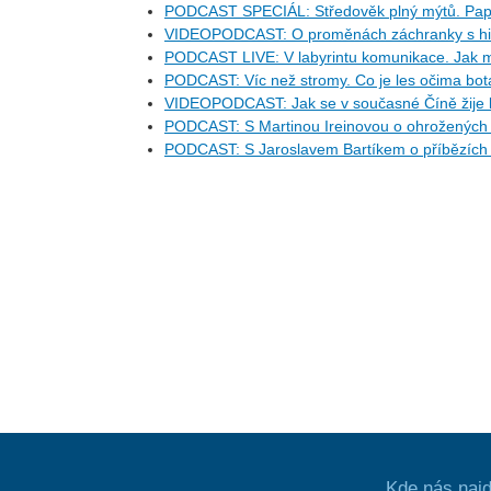
PODCAST SPECIÁL: Středověk plný mýtů. Pape
VIDEOPODCAST: O proměnách záchranky s his
PODCAST LIVE: V labyrintu komunikace. Jak m
PODCAST: Víc než stromy. Co je les očima bo
VIDEOPODCAST: Jak se v současné Číně žije l
PODCAST: S Martinou Ireinovou o ohrožených d
PODCAST: S Jaroslavem Bartíkem o příbězích 
Kde nás najd