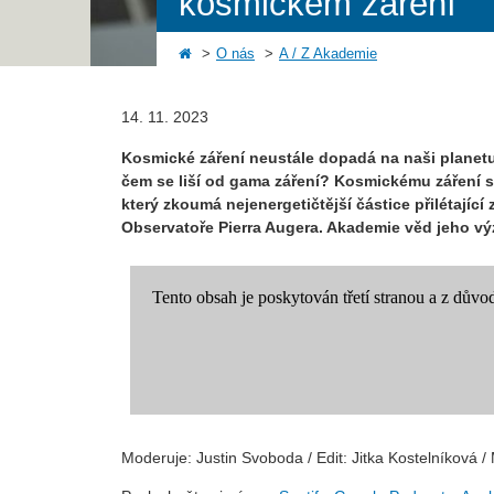
kosmickém záření
O nás
A / Z Akademie
14. 11. 2023
Kosmické záření neustále dopadá na naši planetu
čem se liší od gama záření? Kosmickému záření s
který zkoumá nejenergetičtější částice přilétají
Observatoře Pierra Augera. Akademie věd jeho výz
Moderuje: Justin Svoboda / Edit: Jitka Kostelníková 