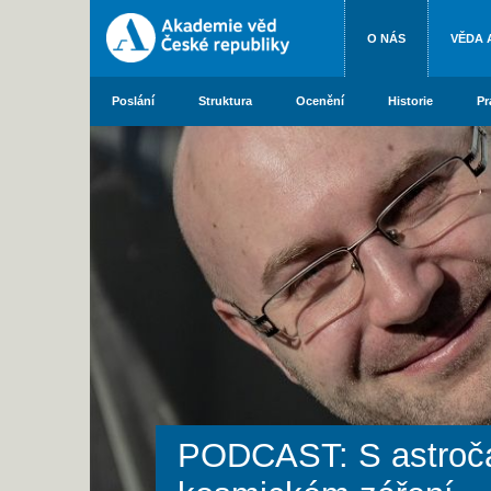
O NÁS
VĚDA 
Poslání
Struktura
Ocenění
Historie
Pr
PODCAST: S astročá