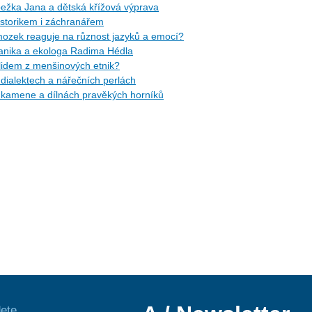
žka Jana a dětská křížová výprava
torikem i záchranářem
ozek reaguje na různost jazyků a emocí?
tanika a ekologa Radima Hédla
idem z menšinových etnik?
ialektech a nářečních perlách
kamene a dílnách pravěkých horníků
ete