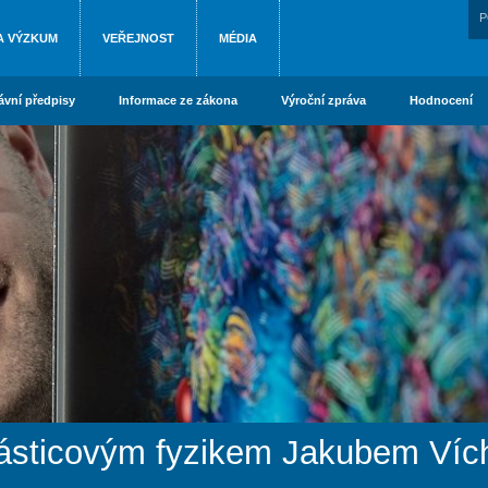
P
A VÝZKUM
VEŘEJNOST
MÉDIA
ávní předpisy
Informace ze zákona
Výroční zpráva
Hodnocení
sticovým fyzikem Jakubem Víc