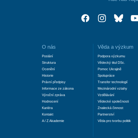
O nás
Věda a výzkum
Poslání
Podpora výzkumu
Struktura
Vědecký titul DSc.
Ocenění
Pomoc Ukrajině
Historie
Spolupráce
Právní předpisy
Transfer technologií
Informace ze zákona
Mezinárodní vztahy
Výroční zpráva
Vzdělávání
Hodnocení
Vědecké společnosti
Kariéra
Znalecká činnost
Kontakt
Partnerství
A / Z Akademie
Věda pro tvorbu politik