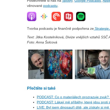
Poslechněte si nás na
Spotify
,
Google Podcasts
,
Appl
věnované
podcastu
.
Tvorba podcastu je finančně podpořena ze
Strategie
Text: Jitka Kostelníková, Divize vnějších vztahů SSČ
Foto: Anna Šolcová
Přečtěte si také
PODCAST: Co o materiálech prozrazuje zvuk? 
PODCAST: Lákají mě příběhy, které jdou proti s
LIVE: Byl jsem dinosauří dítě, ale získaly si mě