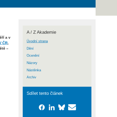
A / Z Akademie
ří a v
Úvodní strana
V ČR
,
ětě –
Dění
Ocenění
Názory
Nástěnka
Archiv
Sdílet tento článek