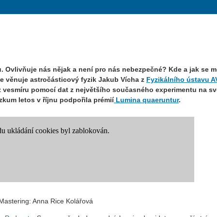
. Ovlivňuje nás nějak a není pro nás nebezpečné? Kde a jak se mě
e věnuje astročásticový fyzik Jakub Vícha z
Fyzikálního ústavu A
cí z vesmíru pomocí dat z největšího současného experimentu na sv
kum letos v říjnu podpořila prémií
Lumina quaeruntur
.
/ Mastering: Anna Rice Kolářová