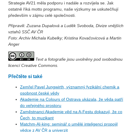
Strategie AV21 měla podporu i nadále a rozvíjela se. Jak
ostatně říká motto programu, naše výzkumy se uskutečňují
především v zájmu celé společnosti.
Připravili: Zuzana Dupalová a
Luděk Svoboda
, Divize vnějších
vztahů SSČ AV ČR
Foto: Archiv Michala Kubelky; Kristina Kovačovicová a Martin
Anger
Text a fotografie jsou uvolněny pod svobodnou
licencí Creative Commons.
Přečtěte si také
Zemřel Pavel Jungwirth, významný fyzikální chemik a
osobnost české vědy
Akademie na Colours of Ostrava ukázala, že věda patří
do veřejného prostoru
Zaměstnanci Akademie věd na A-Festu dokazují, že co
Čech, to muzikant
Matchm-AI-king: seminář o umělé inteligenci propojil
vědce z AV ČR a univerzit