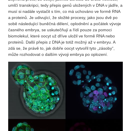
umlčí transkripci, tedy přepis genů uložených v DNA v jádře, a
musí si nadále vystačit s tím, co má uchováno ve formě RNA
a proteinů. Je udivující, že složité procesy, jako jsou dvě po
sobě následující buněčná dělení, oplodnění a počátek vývoje
časného embrya, se uskutečňují a řídí pouze za pomoci
biomolekul, které oocyt už dříve uložil ve formě RNA nebo
proteinů. Další přepis z DNA je totiž možný až v embryu. A
zdá se, že právě to, jak dobře oocyt vytvořil tyto „zásoby“,
může rozhodovat o dalším vývoji embrya po oplození.