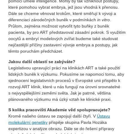
pomoci umělé inteligence. Mohly by tak vzniknout postupy,
které pomohou vybrat embrya, jež jsou vhodná k přenosu.
Dále se chceme věnovat krokům, které směřují k vývoji a
diferenciaci zárodečných buněk v podmínkách
in vitro
.
Průlom, zejména možnost vytvořit tyto buňky z buněk
pacienta, by pro ART představoval zásadní pokrok. S využitím
oocytů a embryí modelových zvířat budeme také studovat
nejčastější příčiny zastavení vývoje embrya a postupy, jak
těmto poruchám předcházet.
Jakou další oblastí se zabýváte?
Legislativou upravující práci na klinikách ART a také použití
lidských buněk k výzkumu. Pokusíme se napomoci tomu, aby
sjednocení legislativních procesů v Evropské unii přispělo k
rozvoji ART klinik, které u nás fungují na úrovni srovnatelné
s nejvyspělejšími zeměmi světa. Jak je patrné, většina
plánovaného výzkumu má úzký vztah ke klinické praxi.
S kolika pracovišti Akademie věd spolupracujete?
Kromě našeho ústavu se zapojují další čtyři. V
Ústavu
molekulární genetiky
přispěje skupina Pavla Hozáka
expertizou v analýze obrazu. Dále se do řešení přípravy