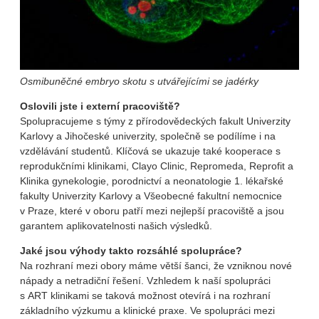
Osmibuněčné embryo skotu s utvářejícími se jadérky
Oslovili jste i externí pracoviště?
Spolupracujeme s týmy z přírodovědeckých fakult Univerzity
Karlovy a Jihočeské univerzity, společně se podílíme i na
vzdělávání studentů. Klíčová se ukazuje také kooperace s
reprodukčními klinikami, Clayo Clinic, Repromeda, Reprofit a
Klinika gynekologie, porodnictví a neonatologie 1. lékařské
fakulty Univerzity Karlovy a Všeobecné fakultní nemocnice
v Praze, které v oboru patří mezi nejlepší pracoviště a jsou
garantem aplikovatelnosti našich výsledků.
Jaké jsou výhody takto rozsáhlé spolupráce?
Na rozhraní mezi obory máme větší šanci, že vzniknou nové
nápady a netradiční řešení. Vzhledem k naší spolupráci
s ART klinikami se taková možnost otevírá i na rozhraní
základního výzkumu a klinické praxe. Ve spolupráci mezi