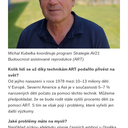
Michal Kubelka koordinuje program Strategie AV21
Budoucnost asistované reprodukce (ART).
Kolik lidí se už díky technikám ART podařilo přivést na
svět?
Od jejího nasazení v roce 1978 mezi 10–13 miliony dětí.
V Evropě, Severní Americe a Asii je v současnosti 5–7 %
narozených dětí počato za pomoci těchto technik. Můžeme
předpokládat, že se bude rodit stále vyšší procento dětí za
pomocí ART. S tím se však pojí i problémy, které vyřeší jen
další výzkumy.
Jaké problémy máte na mysli?
Například nízkou efektivitu vývoje časných embryí u člověka,