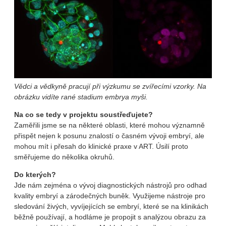
Vědci a vědkyně pracují při výzkumu se zvířecími vzorky. Na
obrázku vidíte rané stadium embrya myši.
Na co se tedy v projektu soustřeďujete?
Zaměřili jsme se na některé oblasti, které mohou významně
přispět nejen k posunu znalostí o časném vývoji embryí, ale
mohou mít i přesah do klinické praxe v ART. Úsilí proto
směřujeme do několika okruhů.
Do kterých?
Jde nám zejména o vývoj diagnostických nástrojů pro odhad
kvality embryí a zárodečných buněk. Využijeme nástroje pro
sledování živých, vyvíjejících se embryí, které se na klinikách
běžně používají, a hodláme je propojit s analýzou obrazu za