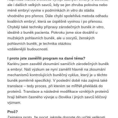
ale i dalších velkých savců, kdy se jen zhruba polovina nebo
méně embryí vyvine v podmínkách
in vitro
do stádia
vhodného pro přenos. Dále chybí spolehlivá metoda odhadu
kvalitních embryí, která se úspěšně vyvinou i po přenosu.
Chybějí také techniky přípravy zárodečných buněk
in vitro
,
ideálně z buněk pacienta. Pokroku jsme sice dosáhli u
mužských pohlavních buněk, ale u oocytů, ženských
pohlavních buněk, je technika otázkou
vzdálenější budoucnosti.
I proto jste zaměřili program na dané téma?
Kariéru jsem zasvětil zkoumání samičích zárodečných buněk
a embryí. Náš výzkum se nyní zaměřil hlavně na zkoumání
mechanismů kontrolujících buněčný cyklus, který je u těchto
buněk poměrně specifický. V poslední době nás zajímá také
translace – tedy proces, při kterém se mRNA překládá do
proteinů. Translace a následné modifikace vzniklých proteinů
hrají během časného vývoje u člověka i jiných savců klíčový
význam.
Proč?
Zejména proto, že oocyt, jakmile doroste do určité velikosti,