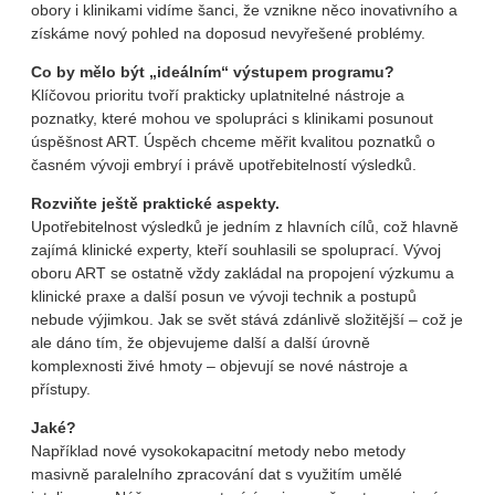
obory i klinikami vidíme šanci, že vznikne něco inovativního a
získáme nový pohled na doposud nevyřešené problémy.
Co by mělo být „ideálním“ výstupem programu?
Klíčovou prioritu tvoří prakticky uplatnitelné nástroje a
poznatky, které mohou ve spolupráci s klinikami posunout
úspěšnost ART. Úspěch chceme měřit kvalitou poznatků o
časném vývoji embryí i právě upotřebitelností výsledků.
Rozviňte ještě praktické aspekty.
Upotřebitelnost výsledků je jedním z hlavních cílů, což hlavně
zajímá klinické experty, kteří souhlasili se spoluprací. Vývoj
oboru ART se ostatně vždy zakládal na propojení výzkumu a
klinické praxe a další posun ve vývoji technik a postupů
nebude výjimkou. Jak se svět stává zdánlivě složitější – což je
ale dáno tím, že objevujeme další a další úrovně
komplexnosti živé hmoty – objevují se nové nástroje a
přístupy.
Jaké?
Například nové vysokokapacitní metody nebo metody
masivně paralelního zpracování dat s využitím umělé