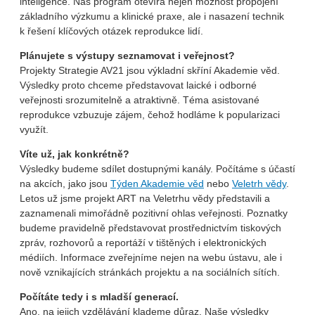
inteligence. Náš program otevírá nejen možnost propojení
základního výzkumu a klinické praxe, ale i nasazení technik
k řešení klíčových otázek reprodukce lidí.
Plánujete s výstupy seznamovat i veřejnost?
Projekty Strategie AV21 jsou výkladní skříní Akademie věd.
Výsledky proto chceme představovat laické i odborné
veřejnosti srozumitelně a atraktivně. Téma asistované
reprodukce vzbuzuje zájem, čehož hodláme k popularizaci
využít.
Víte už, jak konkrétně?
Výsledky budeme sdílet dostupnými kanály. Počítáme s účastí
na akcích, jako jsou
Týden Akademie věd
nebo
Veletrh vědy
.
Letos už jsme projekt ART na Veletrhu vědy představili a
zaznamenali mimořádně pozitivní ohlas veřejnosti. Poznatky
budeme pravidelně představovat prostřednictvím tiskových
zpráv, rozhovorů a reportáží v tištěných i elektronických
médiích. Informace zveřejníme nejen na webu ústavu, ale i
nově vznikajících stránkách projektu a na sociálních sítích.
Počítáte tedy i s mladší generací.
Ano, na jejich vzdělávání klademe důraz. Naše výsledky