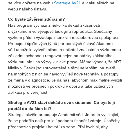
se více dočtete na webu
Strategie AV21
a v aktualitách na
webu našeho ústavu.
Co byste závěrem zdůraznil?
Náš program vychází z několika dekád zkušeností
s výzkumem ve vývojové biologii a reprodukci. Současný
výzkum přitom vyžaduje intenzivní mezioborovou spolupráci.
Propojení špičkových týmů partnerských ústavů Akademie
věd umožnilo vytvořit silnou a unikátní znalostní a výzkumnou
základnu schopnou reagovat nejen na otázky základního
výzkumu, ale i na výzvy klinické praxe. Máme výhodu, že ART
kliniky v Česku jsou srovnatelné s těmi nejlepšími na světě,
na mnohých z nich se navíc vyvíjejí nové techniky a postupy
zejména v diagnostice. Je na nás, abychom maximálně využili
možností ve prospěch pokroku v oboru a také užitečných
aplikací pro veřejnost.
Strategie AV21 slaví dekádu své existence. Co byste jí
popřál do dalších let?
Strategie skvěle propaguje Akademii věd. Je proto vynikající,
že se podařilo najít pro její podporu finanční zdroje. Úspěchy
předchozích projektů hovoří za sebe. Přál bych si, aby