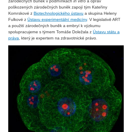
zárodečných buněk v podmínkách
in vitro
a oprav
poškozených zárodečných buněk zapojí tým Kateřiny
Komrskové z
Biotechnologického ústavu
a skupina Heleny
Fulkové z
Ústavu experimentální medicíny
. V legislativě ART
a použití zárodečných buněk a embryí k výzkumu
spolupracujeme s týmem Tomáše Doležala z
Ústavu státu a
práva
, který je expertem na zdravotnické právo.