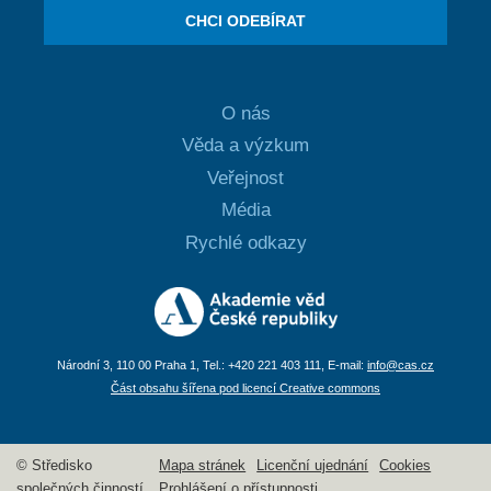
CHCI ODEBÍRAT
O nás
Věda a výzkum
Veřejnost
Média
Rychlé odkazy
Národní 3, 110 00 Praha 1, Tel.: +420 221 403 111, E-mail:
info@cas.cz
Část obsahu šířena pod licencí Creative commons
© Středisko
Mapa stránek
Licenční ujednání
Cookies
společných činností
Prohlášení o přístupnosti