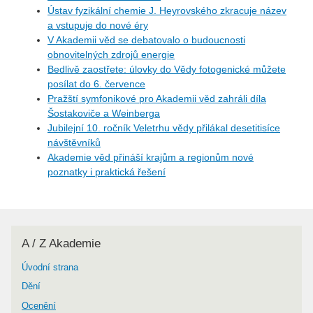
Ústav fyzikální chemie J. Heyrovského zkracuje název
a vstupuje do nové éry
V Akademii věd se debatovalo o budoucnosti
obnovitelných zdrojů energie
Bedlivě zaostřete: úlovky do Vědy fotogenické můžete
posílat do 6. července
Pražští symfonikové pro Akademii věd zahráli díla
Šostakoviče a Weinberga
Jubilejní 10. ročník Veletrhu vědy přilákal desetitisíce
návštěvníků
Akademie věd přináší krajům a regionům nové
poznatky i praktická řešení
A / Z Akademie
Úvodní strana
Dění
Ocenění