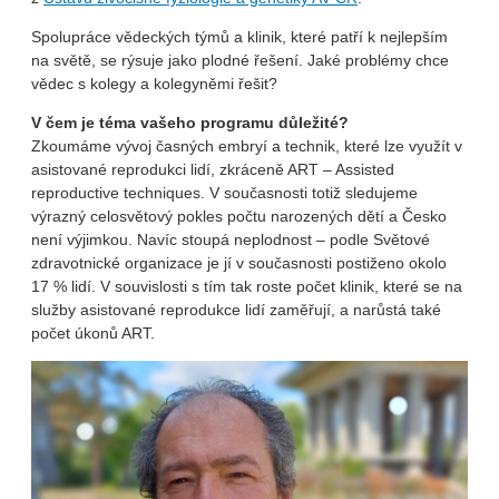
Spolupráce vědeckých týmů a klinik, které patří k nejlepším
na světě, se rýsuje jako plodné řešení. Jaké problémy chce
vědec s kolegy a kolegyněmi řešit?
V čem je téma vašeho programu důležité?
Zkoumáme vývoj časných embryí a technik, které lze využít v
asistované reprodukci lidí, zkráceně ART – Assisted
reproductive techniques. V současnosti totiž sledujeme
výrazný celosvětový pokles počtu narozených dětí a Česko
není výjimkou. Navíc stoupá neplodnost – podle Světové
zdravotnické organizace je jí v současnosti postiženo okolo
17 % lidí. V souvislosti s tím tak roste počet klinik, které se na
služby asistované reprodukce lidí zaměřují, a narůstá také
počet úkonů ART.