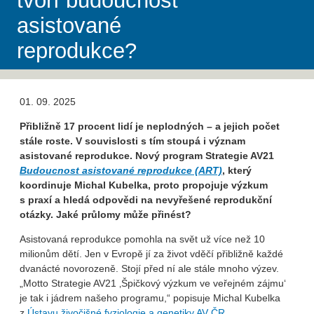
tvoří budoucnost
asistované
reprodukce?
01. 09. 2025
Přibližně 17 procent lidí je neplodných – a jejich počet
stále roste. V souvislosti s tím stoupá i význam
asistované reprodukce. Nový program Strategie AV21
Budoucnost asistované reprodukce (ART)
, který
koordinuje Michal Kubelka, proto propojuje výzkum
s praxí a hledá odpovědi na nevyřešené reprodukční
otázky. Jaké průlomy může přinést?
Asistovaná reprodukce pomohla na svět už více než 10
milionům dětí. Jen v Evropě jí za život vděčí přibližně každé
dvanácté novorozeně. Stojí před ní ale stále mnoho výzev.
„Motto Strategie AV21 ‚Špičkový výzkum ve veřejném zájmu‘
je tak i jádrem našeho programu,“ popisuje Michal Kubelka
z
Ústavu živočišné fyziologie a genetiky AV ČR
.