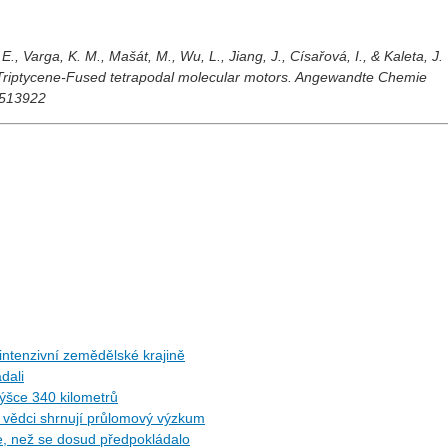
., Varga, K. M., Mašát, M., Wu, L., Jiang, J., Císařová, I., & Kaleta, J.
Triptycene
‐
Fused tetrapodal molecular motors. Angewandte Chemie
02513922
ntenzivní zemědělské krajině
dali
ýšce 340 kilometrů
ů: vědci shrnují průlomový výzkum
ce, než se dosud předpokládalo