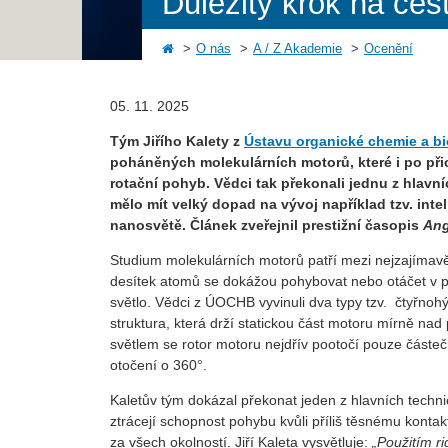
Důležitý krok na ce
O nás
A / Z Akademie
Ocenění
05. 11. 2025
Tým Jiřího Kalety z
Ústavu organické chemie a b
poháněných molekulárních motorů, které i po při
rotační pohyb. Vědci tak překonali jednu z hlavn
mělo mít velký dopad na vývoj například tzv. inte
nanosvětě. Článek zveřejnil prestižní časopis
Ang
Studium molekulárních motorů patří mezi nejzajímavě
desítek atomů se dokážou pohybovat nebo otáčet v 
světlo. Vědci z ÚOCHB vyvinuli dva typy tzv. čtyřno
struktura, která drží statickou část motoru mírně na
světlem se rotor motoru nejdřív pootočí pouze částeč
otočení o 360°.
Kaletův tým dokázal překonat jeden z hlavních techn
ztrácejí schopnost pohybu kvůli příliš těsnému kontak
za všech okolností. Jiří Kaleta vysvětluje:
„Použitím r