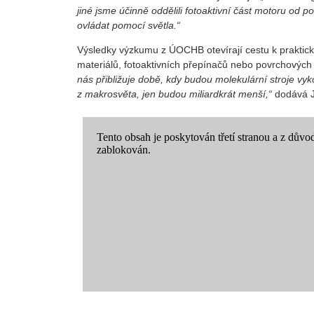
jiné jsme účinně oddělili fotoaktivní část motoru o
ovládat pomocí světla.“
Výsledky výzkumu z ÚOCHB otevírají cestu k praktickém
materiálů, fotoaktivních přepínačů nebo povrchovýc
nás přibližuje době, kdy budou molekulární stroje vy
z makrosvěta, jen budou miliardkrát menší,“
dodává Ji