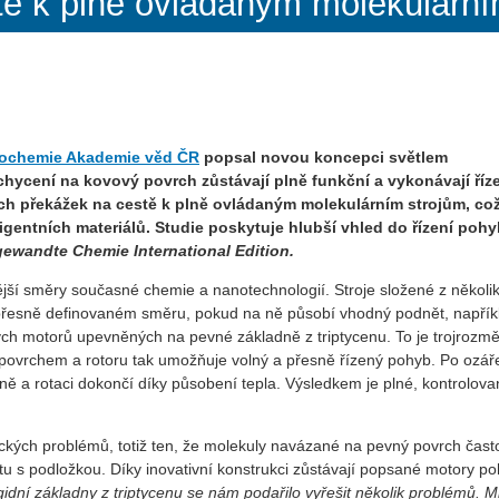
stě k plně ovládaným molekulární
iochemie Akademie věd ČR
popsal novou koncepci světlem
chycení na kovový povrch zůstávají plně funkční a vykonávají říz
ích překážek na cestě k plně ovládaným molekulárním strojům, co
ligentních materiálů. Studie poskytuje hlubší vhled do řízení poh
ewandte Chemie International Edition.
jší směry současné chemie a nanotechnologií. Stroje složené z několi
přesně definovaném směru, pokud na ně působí vhodný podnět, napřík
hých motorů upevněných na pevné základně z triptycenu. To je trojrozm
d povrchem a rotoru tak umožňuje volný a přesně řízený pohyb. Po ozář
ně a rotaci dokončí díky působení tepla. Výsledkem je plné, kontrolov
ických problémů, totiž ten, že molekuly navázané na pevný povrch čast
tu s podložkou. Díky inovativní konstrukci zůstávají popsané motory po
igidní základny z triptycenu se nám podařilo vyřešit několik problémů. 