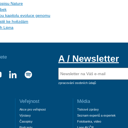
sopisu Nature
ybek
ytou kapitolu evoluce genomu
cestě ke hvězdám
ch Lipna
A / Newsletter
ete
zpracování osobních údajů
Veřejnost
Média
Akce pro veřejnost
Tiskové zprávy
Výstavy
Seznam expertů a expertek
Časopisy
Fotobanka, video
Podcasty
Logo AV ČR