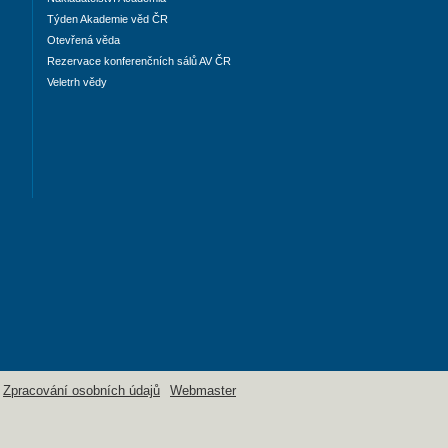
Týden Akademie věd ČR
Otevřená věda
Rezervace konferenčních sálů AV ČR
Veletrh vědy
Zpracování osobních údajů
Webmaster