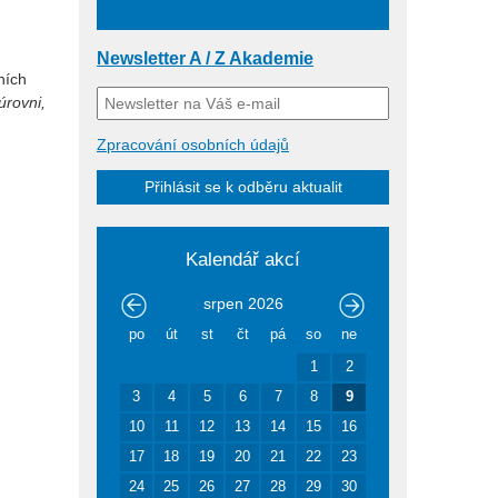
Newsletter A / Z Akademie
ních
úrovni,
Zpracování osobních údajů
Přihlásit se k odběru aktualit
Kalendář akcí
srpen
2026
po
út
st
čt
pá
so
ne
1
2
3
4
5
6
7
8
9
10
11
12
13
14
15
16
17
18
19
20
21
22
23
24
25
26
27
28
29
30