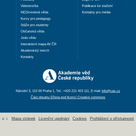
Videotvorba
Publikace ke stažení
NEZkreslená věda
Kontakty pro média
Kurzy pro pedagogy
Stáže pro studenty
Občanská věda
Jedu vědu
Interaktivní mapa AV ČR
Akademický merch
Kontakty
Národní 3, 110 00 Praha 1, Tel.: +420 221 403 111, E-mail:
info@cas.cz
Část obsahu šířena pod licencí Creative commons
v. i.
Mapa stránek
Licenční ujednání
Cookies
Prohlášení o přístupnosti