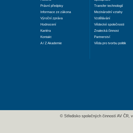
Právní předpisy
Transfer technologií
Informace ze zákona
Mezinárodní vztahy
Výroční zpráva
Vzdělávání
Hodnocení
Vědecké společnosti
Kariéra
Znalecká činnost
Kontakt
Partnerství
A / Z Akademie
Věda pro tvorbu politik
© Středisko společných činností AV ČR, v. 