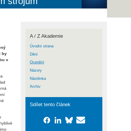
m strojům
A / Z Akademie
Úvodní strana
ený
ž by
Dění
ybu v
Ocenění
Názory
ka
Nástěnka
lad
Archiv
ěrná
ení
ané
Sdílet tento článek
o
hyblivé
Mimo