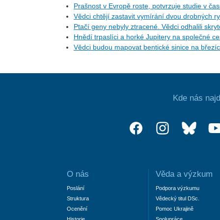
Prašnost v Evropě roste, potvrzuje studie v ča
Vědci chtějí zastavit vymírání dvou drobných r
Ptačí geny nebyly ztracené. Vědci odhalili skr
Hnědí trpaslíci a horké Jupitery na společné 
Vědci budou mapovat bentické sinice na březí
Kde nás najd
O nás
Věda a výzkum
Poslání
Podpora výzkumu
Struktura
Vědecký titul DSc.
Ocenění
Pomoc Ukrajině
Historie
Spolupráce