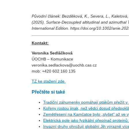
Původní článek: Bezděková, K., Severa, L., Kaletová, E
(2025). Surface
‐
Decoupled altitudinal and azimuthal 
International Edition. https://doi.org/10.1002/anie.2
Kontakt:
Veronika Sedláčková
ÚOCHB – Komunikace
veronika.sedlackova@uochb.cas.cz
mob: +420 602 160 135
TZ ke stažení zde.
Přečtěte si také
Tradiční záhumenky pomáhají ptákům přežít v i
Kořeny rostou jinak, než vědci dosud předpoklá
Zemětřesení na Kamčatce bylo „slyšet“ až ve v
Elektrická pole jako fyzikální přepínač protein
Invazní druhy ohrožují globální Jih výrazně ví