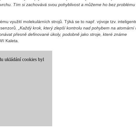
d povrchu. Tím si zachovává svou pohyblivost a můžeme ho bez problému
u využití molekulárních strojů. Týká se to např. vývoje tzv. inteligent
h senzorů.
„Každý krok, který zlepší kontrolu nad pohybem na atomární 
konávat přesně definované úkoly, podobně jako stroje, které známe
ří Kaleta.