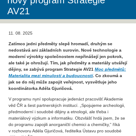
nový program Strategie
AV21
11. 08. 2025
Zatímco jedni předměty slepě hromadí, druhým se
nedostává ani základních surovin. Nové technologie a
moderní výrobky společnostem nepřinášejí jen pokrok,
ale také je ohrožují. Tím, jak předměty a materiály utvářejí
dějiny, se zabývá program Strategie AV21
Moc předmětů:
Materialita mezi minulostí a budoucností
. Co zkoumá a
jak se do něj může zapojit veřejnost, vysvětluje jeho
koordinátorka Adéla Gjuričová.
V programu nyní spolupracuje jedenáct pracovišť Akademie
věd ČR a šest partnerských institucí. „Spojujeme archeologii,
předmoderní i soudobé dějiny a etnologii, ale třeba i
materiálový výzkum a informatiku. Obzvlášť hrdá jsem, že se
do programu zapojili anorganičtí chemici a chemičky,“ říká
v rozhovoru Adéla Gjuričová, ředitelka Ústavu pro soudobé