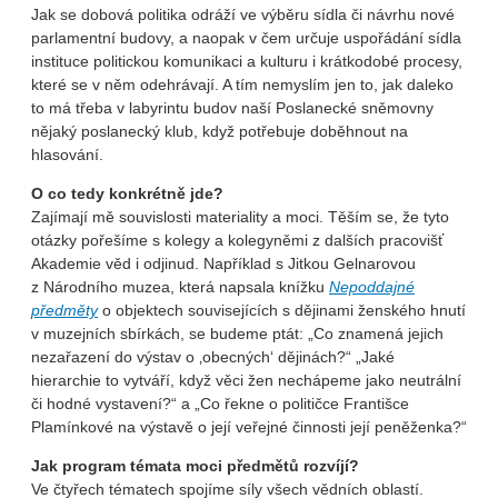
Jak se dobová politika odráží ve výběru sídla či návrhu nové
parlamentní budovy, a naopak v čem určuje uspořádání sídla
instituce politickou komunikaci a kulturu i krátkodobé procesy,
které se v něm odehrávají. A tím nemyslím jen to, jak daleko
to má třeba v labyrintu budov naší Poslanecké sněmovny
nějaký poslanecký klub, když potřebuje doběhnout na
hlasování.
O co tedy konkrétně jde?
Zajímají mě souvislosti materiality a moci. Těším se, že tyto
otázky pořešíme s kolegy a kolegyněmi z dalších pracovišť
Akademie věd i odjinud. Například s Jitkou Gelnarovou
z Národního muzea, která napsala knížku
Nepoddajné
předměty
o objektech souvisejících s dějinami ženského hnutí
v muzejních sbírkách, se budeme ptát: „Co znamená jejich
nezařazení do výstav o ‚obecných‘ dějinách?“ „Jaké
hierarchie to vytváří, když věci žen nechápeme jako neutrální
či hodné vystavení?“ a „Co řekne o političce Františce
Plamínkové na výstavě o její veřejné činnosti její peněženka?“
Jak program témata moci předmětů rozvíjí?
Ve čtyřech tématech spojíme síly všech vědních oblastí.