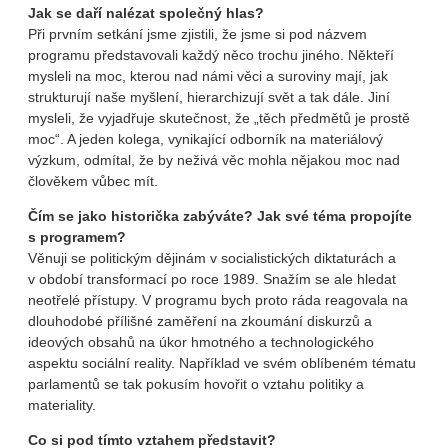
Jak se daří nalézat společný hlas?
Při prvním setkání jsme zjistili, že jsme si pod názvem
programu představovali každý něco trochu jiného. Někteří
mysleli na moc, kterou nad námi věci a suroviny mají, jak
strukturují naše myšlení, hierarchizují svět a tak dále. Jiní
mysleli, že vyjadřuje skutečnost, že „těch předmětů je prostě
moc“. A jeden kolega, vynikající odborník na materiálový
výzkum, odmítal, že by neživá věc mohla nějakou moc nad
člověkem vůbec mít.
Čím se jako historička zabýváte? Jak své téma propojíte
s programem?
Věnuji se politickým dějinám v socialistických diktaturách a
v období transformací po roce 1989. Snažím se ale hledat
neotřelé přístupy. V programu bych proto ráda reagovala na
dlouhodobé přílišné zaměření na zkoumání diskurzů a
ideových obsahů na úkor hmotného a technologického
aspektu sociální reality. Například ve svém oblíbeném tématu
parlamentů se tak pokusím hovořit o vztahu politiky a
materiality.
Co si pod tímto vztahem představit?