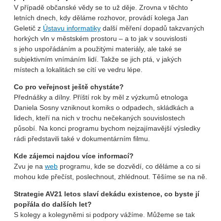
V případě občanské vědy se to už děje. Zrovna v těchto
letních dnech, kdy děláme rozhovor, provádí kolega Jan
Geletič z
Ústavu informatiky
další měření dopadů takzvaných
horkých vln v městském prostoru – a to jak v souvislosti
s jeho uspořádáním a použitými materiály, ale také se
subjektivním vnímáním lidí. Takže se jich ptá, v jakých
místech a lokalitách se cítí ve vedru lépe.
Co pro veřejnost ještě chystáte?
Přednášky a dílny. Příští rok by měl z výzkumů etnologa
Daniela Sosny vzniknout komiks o odpadech, skládkách a
lidech, kteří na nich v trochu nečekaných souvislostech
působí. Na konci programu bychom nejzajímavější výsledky
rádi představili také v dokumentárním filmu.
Kde zájemci najdou více informací?
Zvu je na
web
programu, kde se dozvědí, co děláme a co si
mohou kde přečíst, poslechnout, zhlédnout. Těšíme se na ně.
Strategie AV21 letos slaví dekádu existence, co byste jí
popřála do dalších let?
S kolegy a kolegyněmi si podpory vážíme. Můžeme se tak