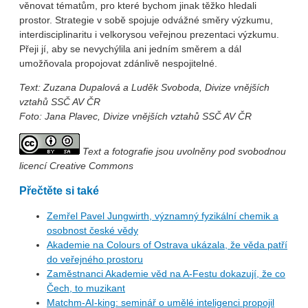
věnovat tématům, pro které bychom jinak těžko hledali
prostor. Strategie v sobě spojuje odvážné směry výzkumu,
interdisciplinaritu i velkorysou veřejnou prezentaci výzkumu.
Přeji jí, aby se nevychýlila ani jedním směrem a dál
umožňovala propojovat zdánlivě nespojitelné.
Text: Zuzana Dupalová a
Luděk Svoboda
, Divize vnějších
vztahů SSČ AV ČR
Foto: Jana Plavec, Divize vnějších vztahů SSČ AV ČR
Text a fotografie jsou uvolněny pod svobodnou
licencí Creative Commons
Přečtěte si také
Zemřel Pavel Jungwirth, významný fyzikální chemik a
osobnost české vědy
Akademie na Colours of Ostrava ukázala, že věda patří
do veřejného prostoru
Zaměstnanci Akademie věd na A-Festu dokazují, že co
Čech, to muzikant
Matchm-AI-king: seminář o umělé inteligenci propojil