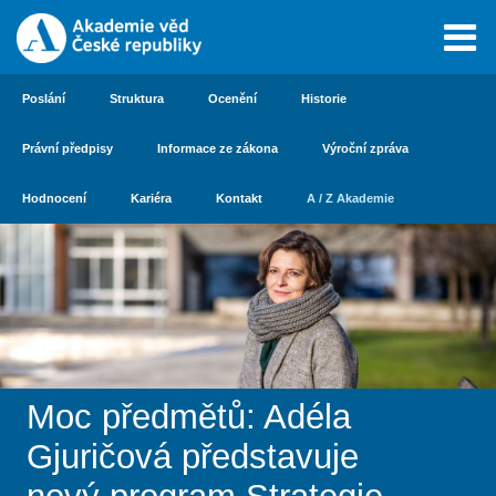
Poslání
Struktura
Ocenění
Historie
Právní předpisy
Informace ze zákona
Výroční zpráva
Hodnocení
Kariéra
Kontakt
A / Z Akademie
Moc předmětů: Adéla
Gjuričová představuje