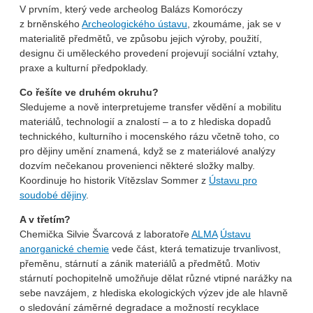
V prvním, který vede archeolog Balázs Komoróczy
z brněnského
Archeologického ústavu
, zkoumáme, jak se v
materialitě předmětů, ve způsobu jejich výroby, použití,
designu či uměleckého provedení projevují sociální vztahy,
praxe a kulturní předpoklady.
Co řešíte ve druhém okruhu?
Sledujeme a nově interpretujeme transfer vědění a mobilitu
materiálů, technologií a znalostí – a to z hlediska dopadů
technického, kulturního i mocenského rázu včetně toho, co
pro dějiny umění znamená, když se z materiálové analýzy
dozvím nečekanou provenienci některé složky malby.
Koordinuje ho historik Vítězslav Sommer z
Ústavu pro
soudobé dějiny
.
A v třetím?
Chemička Silvie Švarcová z laboratoře
ALMA
Ústavu
anorganické chemie
vede část, která tematizuje trvanlivost,
přeměnu, stárnutí a zánik materiálů a předmětů. Motiv
stárnutí pochopitelně umožňuje dělat různé vtipné narážky na
sebe navzájem, z hlediska ekologických výzev jde ale hlavně
o sledování záměrné degradace a možností recyklace