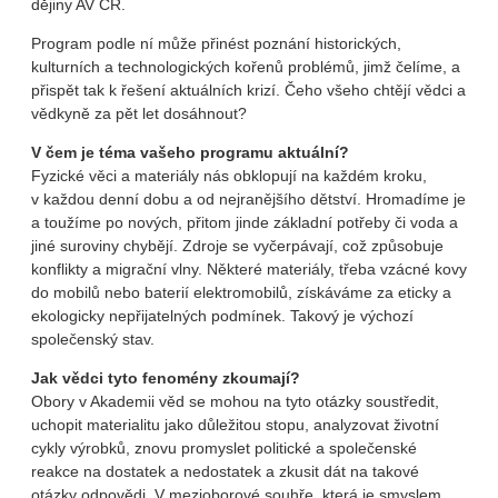
dějiny AV ČR.
Program podle ní může přinést poznání historických,
kulturních a technologických kořenů problémů, jimž čelíme, a
přispět tak k řešení aktuálních krizí. Čeho všeho chtějí vědci a
vědkyně za pět let dosáhnout?
V čem je téma vašeho programu aktuální?
Fyzické věci a materiály nás obklopují na každém kroku,
v každou denní dobu a od nejranějšího dětství. Hromadíme je
a toužíme po nových, přitom jinde základní potřeby či voda a
jiné suroviny chybějí. Zdroje se vyčerpávají, což způsobuje
konflikty a migrační vlny. Některé materiály, třeba vzácné kovy
do mobilů nebo baterií elektromobilů, získáváme za eticky a
ekologicky nepřijatelných podmínek. Takový je výchozí
společenský stav.
Jak vědci tyto fenomény zkoumají?
Obory v Akademii věd se mohou na tyto otázky soustředit,
uchopit materialitu jako důležitou stopu, analyzovat životní
cykly výrobků, znovu promyslet politické a společenské
reakce na dostatek a nedostatek a zkusit dát na takové
otázky odpovědi. V mezioborové souhře, která je smyslem