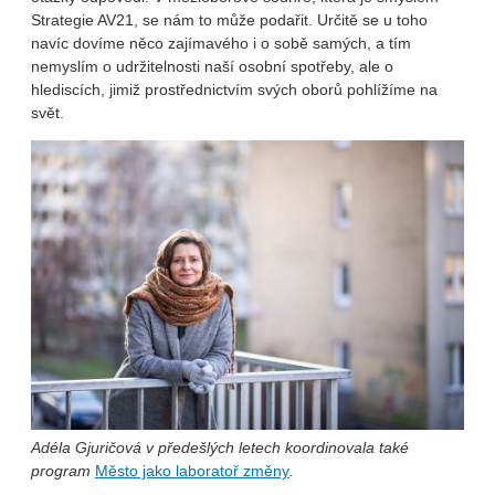
Strategie AV21, se nám to může podařit. Určitě se u toho
navíc dovíme něco zajímavého i o sobě samých, a tím
nemyslím o udržitelnosti naší osobní spotřeby, ale o
hlediscích, jimiž prostřednictvím svých oborů pohlížíme na
svět.
Adéla Gjuričová v předešlých letech koordinovala také
program
Město jako laboratoř změny
.