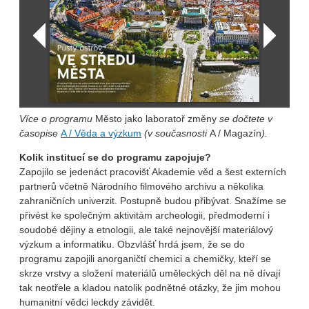
Více o programu
Město jako laboratoř změny
se dočtete v
časopise
A / Věda a výzkum
(v současnosti
A / Magazín
).
Kolik institucí se do programu zapojuje?
Zapojilo se jedenáct pracovišť Akademie věd a šest externích
partnerů včetně Národního filmového archivu a několika
zahraničních univerzit. Postupně budou přibývat. Snažíme se
přivést ke společným aktivitám archeologii, předmoderní i
soudobé dějiny a etnologii, ale také nejnovější materiálový
výzkum a informatiku. Obzvlášť hrdá jsem, že se do
programu zapojili anorganičtí chemici a chemičky, kteří se
skrze vrstvy a složení materiálů uměleckých děl na ně dívají
tak neotřele a kladou natolik podnětné otázky, že jim mohou
humanitní vědci leckdy závidět.