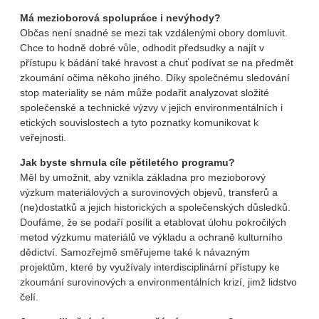
Má mezioborová spolupráce i nevýhody?
Občas není snadné se mezi tak vzdálenými obory domluvit.
Chce to hodně dobré vůle, odhodit předsudky a najít v
přístupu k bádání také hravost a chuť podívat se na předmět
zkoumání očima někoho jiného. Díky společnému sledování
stop materiality se nám může podařit analyzovat složité
společenské a technické výzvy v jejich environmentálních i
etických souvislostech a tyto poznatky komunikovat k
veřejnosti.
Jak byste shrnula cíle pětiletého programu?
Měl by umožnit, aby vznikla základna pro mezioborový
výzkum materiálových a surovinových objevů, transferů a
(ne)dostatků a jejich historických a společenských důsledků.
Doufáme, že se podaří posílit a etablovat úlohu pokročilých
metod výzkumu materiálů ve výkladu a ochraně kulturního
dědictví. Samozřejmě směřujeme také k návazným
projektům, které by využívaly interdisciplinární přístupy ke
zkoumání surovinových a environmentálních krizí, jimž lidstvo
čelí.