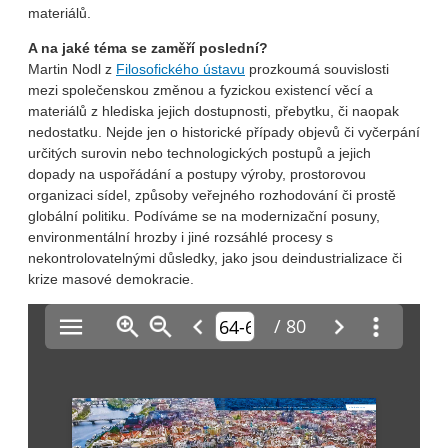
materiálů.
A na jaké téma se zaměří poslední?
Martin Nodl z
Filosofického ústavu
prozkoumá souvislosti
mezi společenskou změnou a fyzickou existencí věcí a
materiálů z hlediska jejich dostupnosti, přebytku, či naopak
nedostatku. Nejde jen o historické případy objevů či vyčerpání
určitých surovin nebo technologických postupů a jejich
dopady na uspořádání a postupy výroby, prostorovou
organizaci sídel, způsoby veřejného rozhodování či prostě
globální politiku. Podíváme se na modernizační posuny,
environmentální hrozby i jiné rozsáhlé procesy s
nekontrolovatelnými důsledky, jako jsou deindustrializace či
krize masové demokracie.