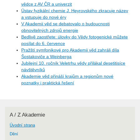
vědce z AV ČR a univerzit
Ústav fyzikální chemie J. Heyrovského zkracuje název
a vstupuje do nové éry
V Akademii věd se debatovalo o budoucnosti
obnovitelných zdrojů energie
Bedlivě zaostřete: úlovky do Vědy fotogenické můžete
posílat do 6. července
Pražští symfonikové pro Akademii věd zahráli díla
Šostakoviče a Weinberga
Jubilejní 10. ročník Veletrhu vědy přilákal desetitisíce
návštěvníků
Akademie věd přináší krajům a regionům nové
poznatky i praktická řešení
A / Z Akademie
Úvodní strana
Dění