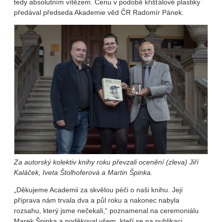
tedy absolutním vítězem. Cenu v podobě křišťálové plastiky
předával předseda Akademie věd ČR Radomír Pánek.
Za autorský kolektiv knihy roku převzali ocenění (zleva) Jiří
Kaláček, Iveta Štolhoferová a Martin Špinka.
„Děkujeme Academii za skvělou péči o naši knihu. Její
příprava nám trvala dva a půl roku a nakonec nabyla
rozsahu, který jsme nečekali,“ poznamenal na ceremoniálu
Marek Špinka a poděkoval všem, kteří se na publikaci