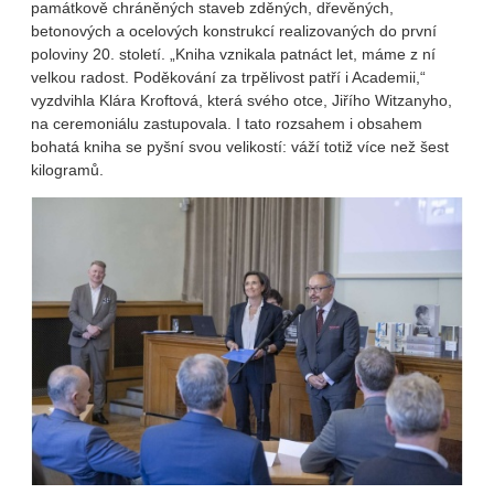
památkově chráněných staveb zděných, dřevěných,
betonových a ocelových konstrukcí realizovaných do první
poloviny 20. století. „Kniha vznikala patnáct let, máme z ní
velkou radost. Poděkování za trpělivost patří i Academii,“
vyzdvihla Klára Kroftová, která svého otce, Jiřího Witzanyho,
na ceremoniálu zastupovala. I tato rozsahem i obsahem
bohatá kniha se pyšní svou velikostí: váží totiž více než šest
kilogramů.