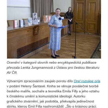
Ocenění v kategorii slovník nebo encyklopedická publikace
převzala Lenka Jungmannová z Ústavu pro českou literaturu
AV ČR.
Výtvarným zpracováním zaujalo porotu dílo
Orel rozsápe orla
v podání Heleny Šantavé. Kniha se věnuje poválečné tvorbě
českého malíře, sochaře a teoretika Emila Filly a jeho vztahu
k čínskému umění a komunistické ideologii. Autorku
grafického ztvárnění, jak podotkla, překvapila jedinečnost
sbírky, kterou Emil Filla nashromáždil: „Šlo o krásnou práci.