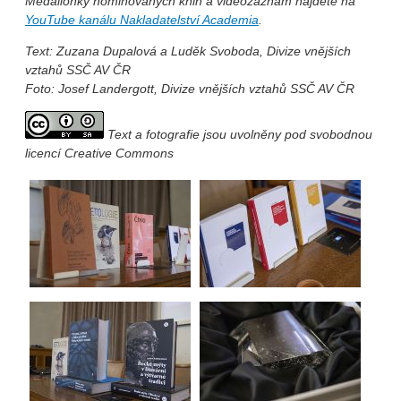
Medailonky nominovaných knih a videozáznam najdete na
YouTube kanálu Nakladatelství Academia
.
Text: Zuzana Dupalová a Luděk Svoboda, Divize vnějších
vztahů SSČ AV ČR
Foto: Josef Landergott, Divize vnějších vztahů SSČ AV ČR
Text a fotografie jsou uvolněny pod svobodnou
licencí Creative Commons