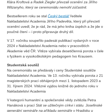
Klára Kroftová a Radek Ziegler převzali ocenění za Jiřího
Witzanyho, který se ceremoniálu nemohl zúčastnit.
Bestsellerem roku se stal
Český bestiář
ředitele
Nakladatelství Academia Jiřího Padevěta, který při převzetí
ocenění uvedl, že je rád, že má jeho kniha úspěch a že jde o
poučné čtení – i proto připravuje druhý díl.
V 17. ročníku soupeřilo padesát publikací vydaných v roce
2024 v Nakladatelství Academia nebo v pracovištích
Akademie věd ČR. Vítěze vybírala desetičlenná porota v čele
s fyzikem a vysokoškolským pedagogem Ivo Krausem.
Studentská soutěž
Na ceremoniálu se předávaly i ceny Studentské soutěže
Nakladatelství Academia. Ve 13. ročníku vybírala porota z 21
magisterských prací obhájených mezi 1. listopadem 2023 a
31. říjnem 2024. Vítězné vyjdou knižně do jednoho roku v
Nakladatelství Academia
V kategorii humanitní a společenské vědy zvítězila Petra
Hanáková s prací
Stát se užitečným církvi i státu. Josefinské
generální semináře na příkladu semináře v Hradisku u