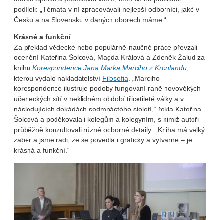
podíleli: „Témata v ní zpracovávali nejlepší odborníci, jaké v
Česku a na Slovensku v daných oborech máme.“
Krásné a funkční
Za překlad vědecké nebo populárně-naučné práce převzali
ocenění Kateřina Šolcová, Magda Králová a Zdeněk Žalud za
knihu
Korespondence Jana Marka Marciho z Kronlandu
,
kterou vydalo nakladatelství
Filosofia
. „Marciho
korespondence ilustruje podoby fungování raně novověkých
učeneckých sítí v neklidném období třicetileté války a v
následujících dekádách sedmnáctého století,“ řekla Kateřina
Šolcová a poděkovala i kolegům a kolegyním, s nimiž autoři
průběžně konzultovali různé odborné detaily: „Kniha má velký
záběr a jsme rádi, že se povedla i graficky a výtvarně – je
krásná a funkční.“