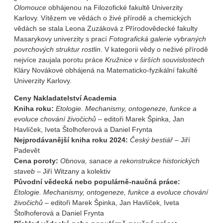
Olomouce
obhájenou na Filozofické fakultě Univerzity
Karlovy. Vítězem ve vědách o živé přírodě a chemických
vědách se stala Leona Zuzáková z Přírodovědecké fakulty
Masarykovy univerzity s prací
Fotografická galerie vybraných
povrchových struktur rostlin
. V kategorii vědy o neživé přírodě
nejvíce zaujala porotu práce
Kružnice v širších souvislostech
Kláry Novákové obhájená na Matematicko-fyzikální fakultě
Univerzity Karlovy.
Ceny Nakladatelství Academia
Kniha roku:
Etologie. Mechanismy, ontogeneze, funkce a
evoluce chování živočichů
– editoři Marek Špinka, Jan
Havlíček, Iveta Štolhoferová a Daniel Frynta
Nejprodávanější kniha roku 2024:
Český bestiář
– Jiří
Padevět
Cena poroty:
Obnova, sanace a rekonstrukce historických
staveb
– Jiří Witzany a kolektiv
Původní vědecká nebo populárně-naučná práce:
Etologie. Mechanismy, ontogeneze, funkce a evoluce chování
živočichů
– editoři Marek Špinka, Jan Havlíček, Iveta
Štolhoferová a Daniel Frynta