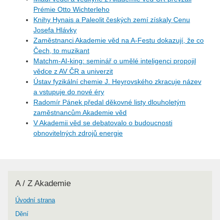
Prémie Otto Wichterleho
Knihy Hynais a Paleolit českých zemí získaly Cenu
Josefa Hlávky
Zaměstnanci Akademie věd na A-Festu dokazují, že co
Čech, to muzikant
Matchm-AI-king: seminář o umělé inteligenci propojil
vědce z AV ČR a univerzit
Ústav fyzikální chemie J. Heyrovského zkracuje název
a vstupuje do nové éry
Radomír Pánek předal děkovné listy dlouholetým
zaměstnancům Akademie věd
V Akademii věd se debatovalo o budoucnosti
obnovitelných zdrojů energie
A / Z Akademie
Úvodní strana
Dění