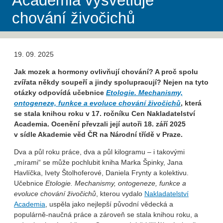
Academia vysvětluje
chování živočichů
19. 09. 2025
Jak mozek a hormony ovlivňují chování? A proč spolu
zvířata někdy soupeří a jindy spolupracují? Nejen na tyto
otázky odpovídá učebnice
Etologie. Mechanismy,
ontogeneze, funkce a evoluce chování živočichů
, která
se stala knihou roku v 17. ročníku Cen Nakladatelství
Academia. Ocenění převzali její autoři 18. září 2025
v sídle Akademie věd ČR na Národní třídě v Praze.
Dva a půl roku práce, dva a půl kilogramu – i takovými
„mírami“ se může pochlubit kniha Marka Špinky, Jana
Havlíčka, Ivety Štolhoferové, Daniela Frynty a kolektivu.
Učebnice
Etologie. Mechanismy, ontogeneze, funkce a
evoluce chování živočichů
, kterou vydalo
Nakladatelství
Academia
, uspěla jako nejlepší původní vědecká a
populárně-naučná práce a zároveň se stala knihou roku, a