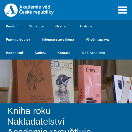
Poslání
Struktura
Ocenění
Historie
Právní předpisy
Informace ze zákona
Výroční zpráva
Hodnocení
Kariéra
Kontakt
A / Z Akademie
Kniha roku
Nakladatelství