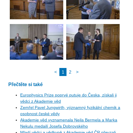
<
1
2
>
Přečtěte si také
Europhysics Prize poprvé putuje do Česka, získali ji
vědci z Akademie věd
Zemřel Pavel Jungwirth, významný fyzikální chemik a
osobnost české vědy
Akademie věd vyznamenala Neila Bermela a Marka
Nekulu medailí Josefa Dobrovského
Mladí vědci a vědkyně z Akademie věd ČR převzali