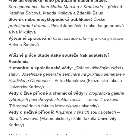
Překlad vědecké nebo populárně-naučné práce:
Korespondence Jana
Marka Marciho z Kronlandu
– překlad
Kateřina Šolcová, Magda Králová a Zdeněk Žalud
Slovník nebo encyklopedická publikace:
České
protektorátní drama
–
Pavel Janoušek, Lenka Jungmannová
a Iva Mikulová
Výtvarné zpracování:
Orel rozsápe orla
–
grafická příprava
Helena Šantavá
Vítězné práce Studentské soutěže Nakladatelství
Academia
Humanitní a společenské vědy:
„Stát se užitečným církvi i
státu“. Josefinské generální semináře na příkladu semináře v
Hradisku u Olomouce
– Petra Hanáková (Filozofická fakulta
Univerzity Karlovy)
Vědy o živé přírodě a chemické vědy:
Fotografická galerie
vybraných povrchových struktur rostlin
– Leona Zuzáková
(Přírodovědecká fakulta Masarykovy univerzity)
Vědy o neživé přírodě:
Kružnice v širších souvislostech
–
Klára Nováková (Matematicko-fyzikální fakulta Univerzity
Karlovy)