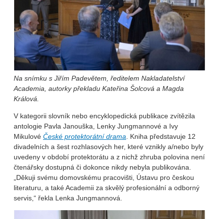
Na snímku s Jiřím Padevětem, ředitelem Nakladatelství
Academia, autorky překladu Kateřina Šolcová a Magda
Králová.
V kategorii slovník nebo encyklopedická publikace zvítězila
antologie Pavla Janouška, Lenky Jungmannové a Ivy
Mikulové
České protektorátní drama
. Kniha představuje 12
divadelních a šest rozhlasových her, které vznikly a/nebo byly
uvedeny v období protektorátu a z nichž zhruba polovina není
čtenářsky dostupná či dokonce nikdy nebyla publikována.
„Děkuji svému domovskému pracovišti, Ústavu pro českou
literaturu, a také Academii za skvělý profesionální a odborný
servis,“ řekla Lenka Jungmannová.