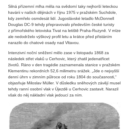
Silná přízemní mlha měla na svědomí taky nejhorší leteckou
havárii v našich dějinách v říjnu 1975 v pražském Suchdole,
kdy zemřelo osmdesát lidí. Jugoslávské letadlo McDonnell
Douglas DC-9 tehdy přepravovalo především české turisty
z přímořského letoviska Tivat na letiště Praha-Ruzyně. V mlze
ale nedodrželo výškový profil letu a krátce před přistáním
narazilo do chatové osady nad Vltavou.
Intenzivní noční sněžení mělo zase v listopadu 1868 za
následek střet vlaků u Cerhovic, který zhatil jedenatřicet
životů. Ráno v den tragédie zaznamenala stanice v pražském
Klementinu rekordních 52,6 milimetru srážek. „Jde o nejvyšší
denní úhrn v zimním půlroce od roku 1804 do současnosti,“
objasňuje Miloslav Müller. V důsledku sněhových závějí musel
tehdy ranní osobní vlak v Újezdě u Cerhovic zastavit. Narazil
však do něj nákladní vlak jedoucí za ním.