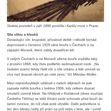
Stoletá povodeň v září 1890 poničila i Karlův most v Praze.
Síla větru a blesků
Devastující vítr, krupobití, přívalové deště i několik tornád
doprovázel v červenci 1929 silné bouře v Čechách a na
západní Moravě, které zabily dvaatřicet lidí.
V celých Čechách a na Moravě větrná bouře vraždila taky
v prosinci 1868, kdy živlu podlehlo sedmadvacet osob. „Na
českém území tehdy řádil vítr o síle orkánu a lidé umírali ve
více než dvaceti obcích po celé zemi,“ líčí Miloslav Müller.
Mezi nejneobvyklejší události v našich dějinách se pak
zapsala náhlá bouřka z května 1906, kdy celkem dvacet
smolařů usmrtil blesk. Na hřbitově v Koňákově (dnes součást
Českého Těšína) se totiž třináct osob schovalo před bouří do
tamní zvonice, do níž však poté uhodilo. Další jednotlivce si
ten den blesky našly při práci na poli nebo v lese, ale i uvnitř