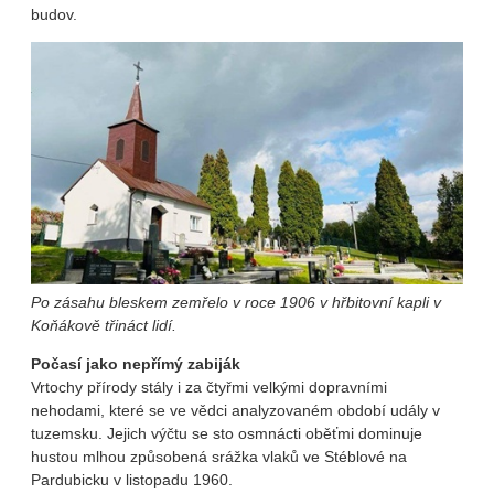
budov.
Po zásahu bleskem zemřelo v roce 1906 v hřbitovní kapli v
Koňákově třináct lidí.
Počasí jako nepřímý zabiják
Vrtochy přírody stály i za čtyřmi velkými dopravními
nehodami, které se ve vědci analyzovaném období udály v
tuzemsku. Jejich výčtu se sto osmnácti oběťmi dominuje
hustou mlhou způsobená srážka vlaků ve Stéblové na
Pardubicku v listopadu 1960.