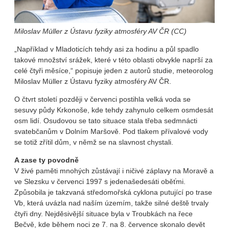
Miloslav Müller z Ústavu fyziky atmosféry AV ČR (CC)
„Například v Mladoticích tehdy asi za hodinu a půl spadlo
takové množství srážek, které v této oblasti obvykle naprší za
celé čtyři měsíce,“ popisuje jeden z autorů studie, meteorolog
Miloslav Müller z Ústavu fyziky atmosféry AV ČR.
O čtvrt století později v červenci postihla velká voda se
sesuvy půdy Krkonoše, kde tehdy zahynulo celkem osmdesát
osm lidí. Osudovou se tato situace stala třeba sedmnácti
svatebčanům v Dolním Maršově. Pod tlakem přívalové vody
se totiž zřítil dům, v němž se na slavnost chystali.
A zase ty povodně
V živé paměti mnohých zůstávají i ničivé záplavy na Moravě a
ve Slezsku v červenci 1997 s jedenašedesáti oběťmi.
Způsobila je takzvaná středomořská cyklona putující po trase
Vb, která uvázla nad naším územím, takže silné deště trvaly
čtyři dny. Nejděsivější situace byla v Troubkách na řece
Bečvě, kde během noci ze 7. na 8. července skonalo devět