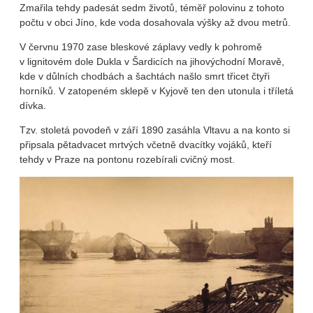
Zmařila tehdy padesát sedm životů, téměř polovinu z tohoto
počtu v obci Jíno, kde voda dosahovala výšky až dvou metrů.
V červnu 1970 zase bleskové záplavy vedly k pohromě
v lignitovém dole Dukla v Šardicích na jihovýchodní Moravě,
kde v důlních chodbách a šachtách našlo smrt třicet čtyři
horníků. V zatopeném sklepě v Kyjově ten den utonula i tříletá
dívka.
Tzv. stoletá povodeň v září 1890 zasáhla Vltavu a na konto si
připsala pětadvacet mrtvých včetně dvacítky vojáků, kteří
tehdy v Praze na pontonu rozebírali cvičný most.