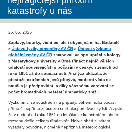
nejtragičtější přírodní
katastrofy u nás
25. 05. 2026
Záplavy, bouřky, vichřice, ale i obyčejná mlha. Badatelé
z
Ústavu fyziky atmosféry AV ČR
a
Ústavu výzkumu
globální změny AV ČR
zmapovali ve spolupráci s kolegy
z Masarykovy univerzity v Brně třináct nejničivějších
událostí souvisejících s počasím v českých zemích od
roku 1851 až do současnosti. Analýza ukázala, že
přestože extrémních jevů přibývá, moderní věda se
naučila je předpovídat, a díky včasnému varování se
počet hromadných neštěstí dramaticky snížil.
Výzkumníci se soustředili na případy, během nichž počasí
přímo či nepřímo způsobilo smrt alespoň dvacítky lidí. A zjistili,
že v období od roku 1851 do letoška ke katastrofám tohoto
rozsahu došlo celkem třináctkrát. Nejvíc obětí si přitom
vyžádaly povodně, nicméně nepříznivá meteorologická