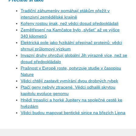
Tradiční záhumenky pomáhají ptákům přežít v
intenzivní zemědělské krajině
Kořeny rostou jinak, než vědci dosud předpokládali
Zemětřesení na Kamčatce bylo „slyšet“ až ve výšce
340 kilometrů
Elektrická pole jako fyzikální přepínač proteinů: vědci
shrnují průlomový výzkum
Invazní druhy ohrožují globální Jih výrazně více, než se
dosud předpokládalo
Prašnost v Evropě roste, potvrzuje studie v časopisu
Nature
Vědci chtějí zastavit vymírání dvou drobných rybek
Ptačí geny nebyly ztracené. Vědci odhalili skrytou
kapitolu evoluce genomu
Hnědí trpaslíci a horké Jupitery na společné cestě ke
hvězdám
Vědci budou mapovat bentické sinice na březích Lipna