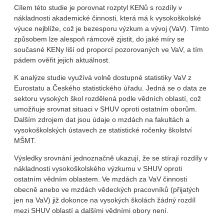
Cílem této studie je porovnat rozptyl KENů s rozdíly v
nákladnosti akademické činnosti, která má k vysokoškolské
výuce nejblíže, což je bezesporu výzkum a vývoj (VaV). Tímto
způsobem lze alespoň rámcově zjistit, do jaké míry se
současné KENy liší od proporcí pozorovaných ve VaV, a tím
pádem ověřit jejich aktuálnost.
K analýze studie využívá volně dostupné statistiky VaV z
Eurostatu a Českého statistického úřadu. Jedná se o data ze
sektoru vysokých škol rozdělená podle vědních oblastí, což
umožňuje srovnat situaci v SHUV oproti ostatním oborům.
Dalším zdrojem dat jsou údaje o mzdách na fakultách a
vysokoškolských ústavech ze statistické ročenky školství
MŠMT.
Výsledky srovnání jednoznačně ukazují, že se stírají rozdíly v
nákladnosti vysokoškolského výzkumu v SHUV oproti
ostatním vědním oblastem. Ve mzdách za VaV činnosti
obecně anebo ve mzdách vědeckých pracovníků (přijatých
jen na VaV) již dokonce na vysokých školách žádný rozdíl
mezi SHUV oblastí a dalšími vědními obory není.