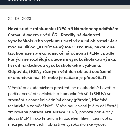
22. 06. 2023
Nová studie think-tanku IDEA při Národohospodářském
ústavu Akademie věd ČR
„Rozdíly nákladnosti
vysokoškolského výzkumu mezi vědními oblastmi: Jak
moc se liší od „KENů“ ve výuce?“
zkoumá, nakolik se
tzv. koeficienty ekonomické náročnosti (KENy), podle
kterých se rozdělují dotace na vysokoškolskou výuku,
liší od nákladnosti vysokoškolského výzkumu.
Odpovídají KENy různých vědních oblastí současné
ekonomické realitě, nebo je načase je přepočítat?
V českém akademickém prostředí se dlouhodobě hovoří o
podfinancování sociálních a humanitních věd (SHUV) ve
srovnání s ostatními vědními obory (přírodní, lékařské,
technické a zemědělské). V této souvislosti je čím dál častěji
zmiňována potřeba aktualizace KENů, protože právě ony
slouží MŠMT jako kritérium k rozdělení hlavní části dotací
mezi jednotlivé vědní oblasti ve vysokoškolské výuce.