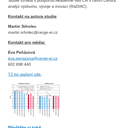
Studie vznikla s podporou Akademie věd ČR v rámci Centra
analýz výzkumu, vývoje a inovací (RaDIAC).
Kontakt na autora studie
:
Martin Srholec
martin.srholec@cerge-ei.cz
Kontakt pro média:
Eva Peňázová
eva.penazova@cerge-ei.cz
602 698 440
TZ ke stažení zde.
Přečtěte si také