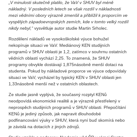
„V minulosti skutečně platilo, že VaV v SHUV byl méně
nákladný. V posledních letech se však rozdíl v nákladnosti
mezi vědními obory výrazně zmenšil a přiblížil k proporcím ve
vyspělých západoevropských zemích, kde v tomto velký rozdíl
nikdy nebyl,“
vysvětluje autor studie Martin Srholec.
Rozdělení nákladů ve vysokoškolské výuce bohužel
nekopíruje situaci ve VaV. Mediánový KEN studijních
programů v SHUV oblasti je 1,2, zatímco v souhrnu ostatních
vědních oblastí vychází 2,25. To znamená, že SHUV
programy obvykle dostávají 1,875násobně menší dotaci na
studenta. Pokud by nákladové proporce ve výuce odpovídaly
situaci ve VaV, vycházel by typický KEN v SHUV oblasti jen
1,33násobně menší než v ostatních oblastech.
Ze studie jasně vyplývá, že současný rozptyl KENů
neodpovídá ekonomické realitě a je výrazně přestřelený v
neprospěch studijních programů v SHUV oblasti. Přepočítání
KENů je jediný způsob, jak napravit dlouhodobé
podfinancování výuky v SHUV, která nyní buď skomírá nebo
je závislá na dotacích z jiných zdrojů.