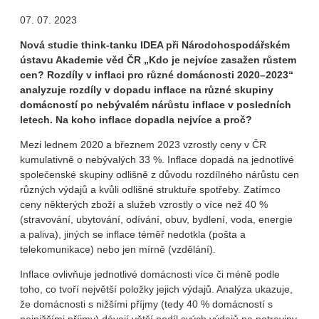
07. 07. 2023
Nová studie think-tanku IDEA při Národohospodářském
ústavu Akademie věd ČR
„Kdo je nejvíce zasažen růstem
cen? Rozdíly v inflaci pro různé domácnosti 2020–2023“
analyzuje rozdíly v dopadu inflace na různé skupiny
domácností po nebývalém nárůstu inflace v posledních
letech. Na koho inflace dopadla nejvíce a proč?
Mezi lednem 2020 a březnem 2023 vzrostly ceny v ČR
kumulativně o nebývalých 33 %. Inflace dopadá na jednotlivé
společenské skupiny odlišně z důvodu rozdílného nárůstu cen
různých výdajů a kvůli odlišné struktuře spotřeby. Zatímco
ceny některých zboží a služeb vzrostly o více než 40 %
(stravování, ubytování, odívání, obuv, bydlení, voda, energie
a paliva), jiných se inflace téměř nedotkla (pošta a
telekomunikace) nebo jen mírně (vzdělání).
Inflace ovlivňuje jednotlivé domácnosti více či méně podle
toho, co tvoří největší položky jejich výdajů. Analýza ukazuje,
že domácnosti s nižšími příjmy (tedy 40 % domácností s