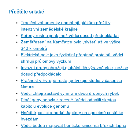
Přečtěte si také
Tradiční záhumenky pomáhají ptákům přežít v
intenzivní zemědělské krajině
Kořeny rostou jinak, než vědci dosud předpokládali
Zemětřesení na Kamčatce bylo „slyšet“ až ve výšce
340 kilometrů
Elektrická pole jako fyzikální přepínač proteinů: vědci
shrnují průlomový výzkum
Invazní druhy ohrožují globální Jih výrazně více, než se
dosud předpokládalo
Prašnost v Evropě roste, potvrzuje studie v časopisu
Nature
Vědci chtějí zastavit vymírání dvou drobných rybek
Ptačí geny nebyly ztracené. Vědci odhalili skrytou
kapitolu evoluce genomu
Hnědí trpaslíci a horké Jupitery na společné cestě ke
hvězdám
Vědci budou mapovat bentické sinice na březích Lipna