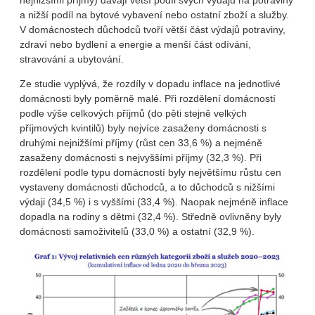
nejnižšími příjmy) dávají větší podíl svých výdajů na potraviny
a nižší podíl na bytové vybavení nebo ostatní zboží a služby.
V domácnostech důchodců tvoří větší část výdajů potraviny,
zdraví nebo bydlení a energie a menší část odívání,
stravování a ubytování.
Ze studie vyplývá, že rozdíly v dopadu inflace na jednotlivé
domácnosti byly poměrně malé. Při rozdělení domácností
podle výše celkových příjmů (do pěti stejně velkých
příjmových kvintilů) byly nejvíce zasaženy domácnosti s
druhými nejnižšími příjmy (růst cen 33,6 %) a nejméně
zasaženy domácnosti s nejvyššími příjmy (32,3 %). Při
rozdělení podle typu domácností byly největšímu růstu cen
vystaveny domácnosti důchodců, a to důchodců s nižšími
výdaji (34,5 %) i s vyššími (33,4 %). Naopak nejméně inflace
dopadla na rodiny s dětmi (32,4 %). Středně ovlivněny byly
domácnosti samoživitelů (33,0 %) a ostatní (32,9 %).