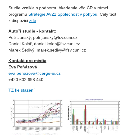
Studie vznikla s podporou Akademie věd ČR v rámci
programu
Strategie AV21 Společnost v pohybu
. Celý text
k dispozici
zde
.
Autoři studie - kontakt
:
Petr Janský, petr.jansky@fsv.cuni.cz
Daniel Kolář, daniel.kolar@fsv.cuni.cz
Marek Šedivý, marek.sedivy@fsv.cuni.cz
Kontakt pro média
:
Eva Peňázová
eva.penazova@cerge-ei.cz
+420 602 698 440
TZ ke stažení