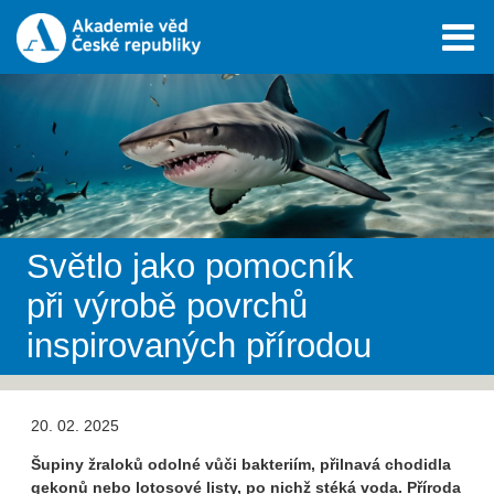
Světlo jako pomocník
při výrobě povrchů
inspirovaných přírodou
20. 02. 2025
Šupiny žraloků odolné vůči bakteriím, přilnavá chodidla
gekonů nebo lotosové listy, po nichž stéká voda. Příroda