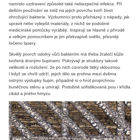
namísto uzdravení způsobit také nebezpečné infekce. Při
delším používání se totiž na jejich povrchu tvoří život
ohrožující bakterie. Výzkumníci proto přicházejí s nápady, jak
upravit nebo vylepšit materiály, z nichž se podobné
medicínské pomůcky vyrábějí. Inspirují se hlavně v přírodě
a velkým pomocníkem je jim překvapivě světlo, přesněji
řečeno lasery.
Skvělý povrch odolný vůči bakteriím má třeba žraločí kůže
tvořená drsnými šupinami. Pokrývají je struktury takové
velikosti a rozložení, že po nich cizorodé látky sklouznou.
I když se chvíli udrží, jejich tělo se prohne mezi dvěma
ostrými výstupky šupin, případně si o hrot propíchnou
buněčnou stěnu a umírají. Podobně sofistikovaná jsou i křídla
cikád a jiného hmyzu.