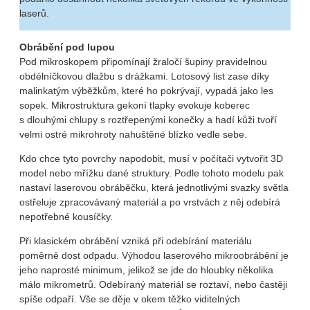
laserů.
Obrábění pod lupou
Pod mikroskopem připomínají žraločí šupiny pravidelnou
obdélníčkovou dlažbu s drážkami. Lotosový list zase díky
malinkatým výběžkům, které ho pokrývají, vypadá jako les
sopek. Mikrostruktura gekoní tlapky evokuje koberec
s dlouhými chlupy s roztřepenými konečky a hadí kůži tvoří
velmi ostré mikrohroty nahuštěné blízko vedle sebe.
Kdo chce tyto povrchy napodobit, musí v počítači vytvořit 3D
model nebo mřížku dané struktury. Podle tohoto modelu pak
nastaví laserovou obráběčku, která jednotlivými svazky světla
ostřeluje zpracovávaný materiál a po vrstvách z něj odebírá
nepotřebné kousíčky.
Při klasickém obrábění vzniká při odebírání materiálu
poměrně dost odpadu. Výhodou laserového mikroobrábění je
jeho naprosté minimum, jelikož se jde do hloubky několika
málo mikrometrů. Odebíraný materiál se roztaví, nebo častěji
spíše odpaří. Vše se děje v okem těžko viditelných