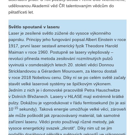
udělovanou Akademií věd ČR talentovaným vědcům do
pětatřiceti let.
Světlo spoutané v laseru
Laser je zesílené světlo zúžené do vysoce výkonného
paprsku. Principy jeho fungování popsal Albert Einstein v roce
1917, první laser sestavil americký fyzik Theodore Harold
Maiman v roce 1960. Postupně se lasery vylepšovaly –
revoluci přinesla metoda zesilování rozmítnutých pulzů
vyvinutá v osmdesátých letech 20. století vědci Donnou
Stricklandovou a Gérardem Mourouem, za kterou dostali
v roce 2018 Nobelovu cenu. Díky ní se po celém světě začaly
stavět velké laserové systémy se špičkovým výkonem.
Jedním z nich je i domovské pracoviště Petra Hauschwitze
v Dolních Břežanech. Lasery v HiLASE mají extrémně krátké
pulzy. Dokážou je vyprodukovat v řádu femtosekund (to je asi
-15
10
sekundy). Taková energie umožňuje velké věci, zároveň
ale může poškodit jak zpracovávaný materiál, tak samotné
zařízení laseru. Vědci proto používají různé metody, jak
vysoce energetický svazek „zkrotit“. Díky nim už se jim
podařilo dosáhnout několika světových rekordů ve výkonnosti