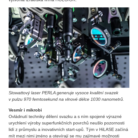
Stowattový laser PERLA generuje vysoce kvalitní svazek
v pulzu 970 femtosekund na vlnové délce 1030 nanometrů.
Vesmír i mikrobi
Ovládnutí techniky dělení svazku a s ním spojené výrazné
urychlení výroby superfunkčních povrchů neušlo pozornosti
lidí z průmyslu a inovativních start-upů. Tým v HiLASE začíná
mít mezi nimi jméno a otevírají se mu zajímavé možnosti