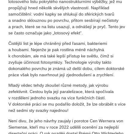
lotosového listu pokrytého nanostrukturními výběžky, jež mu
propůjčují hned několik skvělých vlastností. Například
samočištění: vodní kapky se shlukují do sférických tvarů
a snadno sklouznou po povrchu, přitom sesbírají nečistoty
a prach, které se na listu usazují, a odnášejí je pryč. Tento jev
se často označuje jako „lotosový efekt“.
Čistější list je lépe chráněný před řasami, bakteriemi
a houbami. Nejenže je pak rostlina méně náchylná
k chorobám, ale má také lepší přístup ke světlu, čímž si
zvyšuje účinnost fotosyntézy. Technologie výroby takto
dokonalého povrchu je známá už delší dobu, cílem doktorské
práce však bylo navrhnout její zjednodušení a zrychlení.
Mladý vědec tehdy zkoušel různé metody, jak výrobu
zefektivnit. Cestou byla její paralelizace, která spočívala
v rozdělení jednoho svazku na více funkčních částí.
V doktorské práci se mu podařilo doložit, že lze obrábět s více
než sedmi sty svazky najednou!
Není divu, že jeho návrhy zaujaly i porotce Cen Wernera von
Siemense, kteří mu v roce 2022 udělili ocenění za nejlepší
disertační práci. O rok později dostal Prémii Otto Wichterleho,