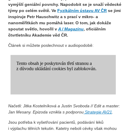
vymýšlí geniální povrchy. Napodobit se je snaží vědecké
týmy po celém světě. Ve
Fyzikálním ústavu AV ČR
se jimi
inspiruje Petr Hauschwitz a s prací v mikro- a
nanoměřítkách mu pomáhá laser. O tom, jak dokáže
spoutat světlo, hovořil v
A / Magazínu
, oficiálním
čtvrtletníku Akademie věd ČR.
Článek si můžete poslechnout v audiopodobě:
Načetli: Jitka Kostelníková a Justin Svoboda // Edit a master:
Jan Mesany. Epizoda vznikla s podporou
Strategie AV21
.
Jsou potřeba k vyšetřování pacientů, podávání léků
i výplachu tělních tekutin. Katetry neboli cévky však mohou