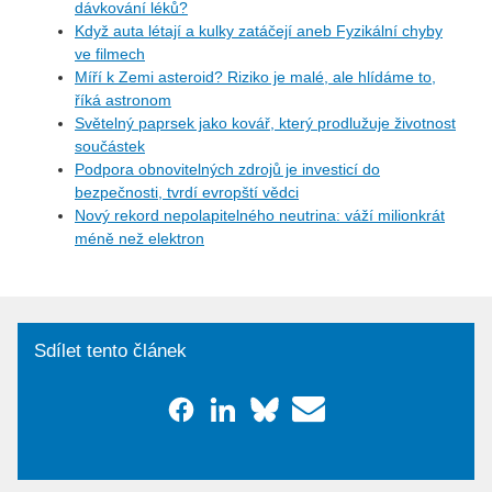
dávkování léků?
Když auta létají a kulky zatáčejí aneb Fyzikální chyby
ve filmech
Míří k Zemi asteroid? Riziko je malé, ale hlídáme to,
říká astronom
Světelný paprsek jako kovář, který prodlužuje životnost
součástek
Podpora obnovitelných zdrojů je investicí do
bezpečnosti, tvrdí evropští vědci
Nový rekord nepolapitelného neutrina: váží milionkrát
méně než elektron
Sdílet tento článek