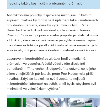
medicíny také v kosmickém a obranném průmyslu.
Antimikrobiální povrchy inspirované mimo jiné unikátními
šupinami žraloka by mohly najít uplatnění také v materiálech
pro kloubní náhrady, které by výzkumníci z týmu Petra
Hauschwitze rádi zkusili vyvinout spolu s českou firmou
Prospon. Součástí připravovaného projektu je i další skupina
z HiLASE, která se zabývá laserovým vyklepáváním. Jejími
metodami se totiž dá prodloužit životnost silně namáhaných
součástek, což je zrovna u kloubních náhrad velmi žádoucí.
Laserové mikroobrábění se zkrátka hodí v medicíně,
průmyslu i ve vesmíru. A čeští vědci v této disciplíně
odhodlaně míří na vrchol. S odpovědí na otázku, co je jeho
cílem v nejbližších pár letech, proto Petr Hauschwitz příliš
neváhá: „Když se kdokoli na světě zeptá na nejlepší
mikroobráběcí laboratoř na světě, chtěl bych, abychom byli
minimálně ve velmi úzkém výběru.“