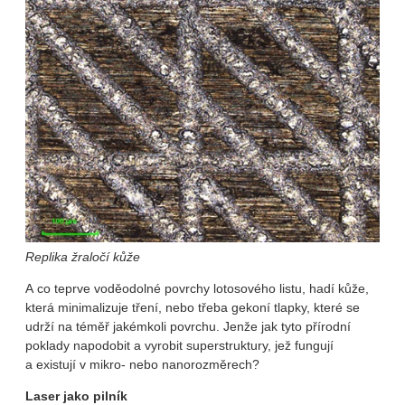
Replika žraločí kůže
A co teprve voděodolné povrchy lotosového listu, hadí kůže,
která minimalizuje tření, nebo třeba gekoní tlapky, které se
udrží na téměř jakémkoli povrchu. Jenže jak tyto přírodní
poklady napodobit a vyrobit superstruktury, jež fungují
a existují v mikro- nebo nanorozměrech?
Laser jako pilník