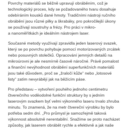
Povrchy materiálů se běžně upravují obráběním, což je
technologický proces, kdy se požadovaného tvaru dosahuje
odebíráním kousků dané hmoty. Tradičními nástroji ručního
obrábění jsou různé pilky a škrabáky, pro pokročilejší úkony
se používají soustruhy a frézy. Pro práci v mikro-
a nanoměřítkách je ideálním nástrojem laser.
Současné metody využívají zpravidla jeden laserový svazek,
který se po povrchu pohybuje pomocí motorizovaných zrcátek
nebo posuvných stolečků. Opracování jemných detailů na
mikroúrovni je ale nesmírně časově náročné. Právě pomalost
a finanční nevýhodnost obrábění superfunkčních materiálů
jsou také důvodem, proč se „žraločí kůže“ nebo „lotosové
listy“ zatím nevyrábějí jak na běžícím páse.
Pro představu – vytvoření pouhého jednoho centimetru
čtverečního voděodolné funkční struktury by s jedním
laserovým svazkem byť velmi výkonného laseru trvalo zhruba
minutu. To znamená, že na metr čtvereční výrobku by bylo
potřeba sedm dní. „Pro průmysl je samozřejmě taková
výkonnost absolutně nerentabilní. Snažíme se proto nacházet
způsoby, jak laserem obrábět rychle a efektivně a jak naše