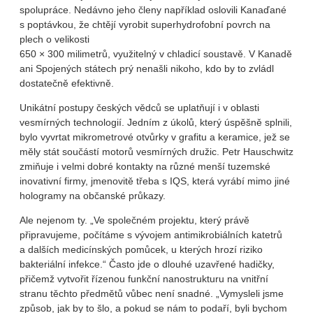
spolupráce. Nedávno jeho členy například oslovili Kanaďané
s poptávkou, že chtějí vyrobit superhydrofobní povrch na
plech o velikosti
650 × 300 milimetrů, využitelný v chladicí soustavě. V Kanadě
ani Spojených státech prý nenašli nikoho, kdo by to zvládl
dostatečně efektivně.
Unikátní postupy českých vědců se uplatňují i v oblasti
vesmírných technologií. Jedním z úkolů, který úspěšně splnili,
bylo vyvrtat mikrometrové otvůrky v grafitu a keramice, jež se
měly stát součástí motorů vesmírných družic. Petr Hauschwitz
zmiňuje i velmi dobré kontakty na různé menší tuzemské
inovativní firmy, jmenovitě třeba s IQS, která vyrábí mimo jiné
hologramy na občanské průkazy.
Ale nejenom ty. „Ve společném projektu, který právě
připravujeme, počítáme s vývojem antimikrobiálních katetrů
a dalších medicínských pomůcek, u kterých hrozí riziko
bakteriální infekce.“ Často jde o dlouhé uzavřené hadičky,
přičemž vytvořit řízenou funkční nanostrukturu na vnitřní
stranu těchto předmětů vůbec není snadné. „Vymysleli jsme
způsob, jak by to šlo, a pokud se nám to podaří, byli bychom