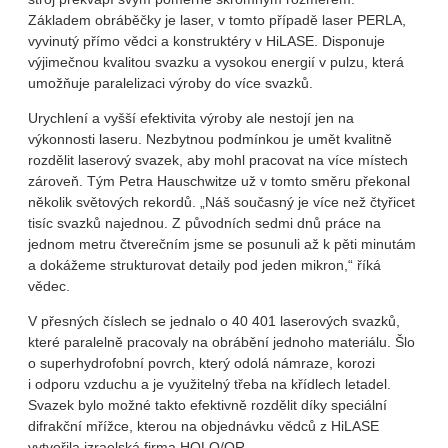
Základem obráběčky je laser, v tomto případě laser PERLA,
vyvinutý přímo vědci a konstruktéry v HiLASE. Disponuje
výjimečnou kvalitou svazku a vysokou energií v pulzu, která
umožňuje paralelizaci výroby do více svazků.
Urychlení a vyšší efektivita výroby ale nestojí jen na
výkonnosti laseru. Nezbytnou podmínkou je umět kvalitně
rozdělit laserový svazek, aby mohl pracovat na více místech
zároveň. Tým Petra Hauschwitze už v tomto směru překonal
několik světových rekordů. „Náš současný je více než čtyřicet
tisíc svazků najednou. Z původních sedmi dnů práce na
jednom metru čtverečním jsme se posunuli až k pěti minutám
a dokážeme strukturovat detaily pod jeden mikron,“ říká
vědec.
V přesných číslech se jednalo o 40 401 laserových svazků,
které paralelně pracovaly na obrábění jednoho materiálu. Šlo
o superhydrofobní povrch, který odolá námraze, korozi
i odporu vzduchu a je využitelný třeba na křídlech letadel.
Svazek bylo možné takto efektivně rozdělit díky speciální
difrakční mřížce, kterou na objednávku vědců z HiLASE
vytvořila izraelská firma HOLO/OR.