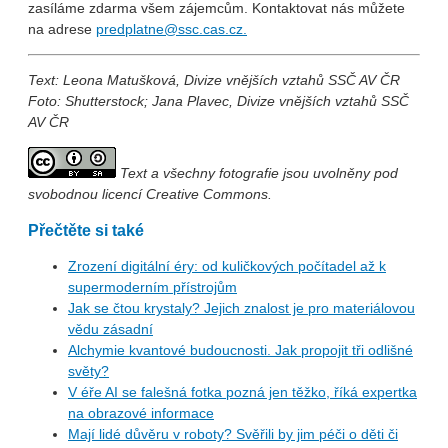
zasíláme zdarma všem zájemcům. Kontaktovat nás můžete
na adrese
predplatne@ssc.cas.cz.
Text: Leona Matušková, Divize vnějších vztahů SSČ AV ČR
Foto: Shutterstock; Jana Plavec, Divize vnějších vztahů SSČ
AV ČR
Text a všechny fotografie jsou uvolněny pod
svobodnou licencí Creative Commons.
Přečtěte si také
Zrození digitální éry: od kuličkových počítadel až k
supermoderním přístrojům
Jak se čtou krystaly? Jejich znalost je pro materiálovou
vědu zásadní
Alchymie kvantové budoucnosti. Jak propojit tři odlišné
světy?
V éře AI se falešná fotka pozná jen těžko, říká expertka
na obrazové informace
Mají lidé důvěru v roboty? Svěřili by jim péči o děti či