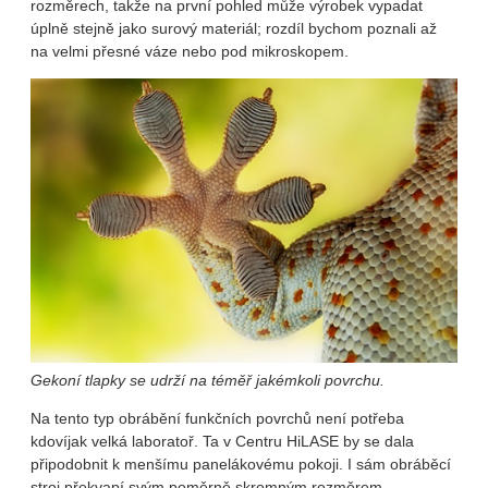
rozměrech, takže na první pohled může výrobek vypadat
úplně stejně jako surový materiál; rozdíl bychom poznali až
na velmi přesné váze nebo pod mikroskopem.
Gekoní tlapky se udrží na téměř jakémkoli povrchu.
Na tento typ obrábění funkčních povrchů není potřeba
kdovíjak velká laboratoř. Ta v Centru HiLASE by se dala
připodobnit k menšímu panelákovému pokoji. I sám obráběcí
stroj překvapí svým poměrně skromným rozměrem.