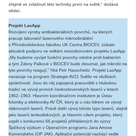
zřejmě ve zvládnutí této techniky první na světě,“ dodává
vědec.
Projekt LasApp
Rozvíjení výroby antibakteriálních povrchů, na kterých
pracuje laboratoř laserového mikroobrábění
s Přírodovědeckou fakultou UK Centra BIOCEV, získalo
aktuálně podporu ve velkém mezioborovém projektu LasApp.
„My budeme vyvíjet funkční povrchy odolné proti bakteriím
a tým Zdeny Palkové v BIOCEV bude zkoumat, jak mikrobi na
tyto povrchy reagují,“ říká Petr Hauschwitz. Projekt LasApp
navazuje na program Strategie AV21 Světlo ve službách
společnosti. Jsou do něj zapojená pracoviště s hlubokou
tradicí ve vývoji prvních československých laserů v letech
1962–1963. Hlavním koordinačním institutem je Ústav
fotoniky a elektroniky AV ČR, který je u nás lídrem ve vývoji
vláknových laserů. Právě další vývoj tohoto typu laserů, stejně
jako laserů tenkodiskových, je hlavním cílem projektu, který
uspěl v konkurenci 66 projektů přihlášených do výzvy
Špičkový výzkum v Operačním programu Jana Amose
Komenského (OP JAK). Aplikační potenciál nachází vedle