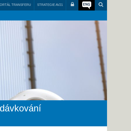
ORTÁL TRANSFERU
STRATEGIE AV21
i dávkování