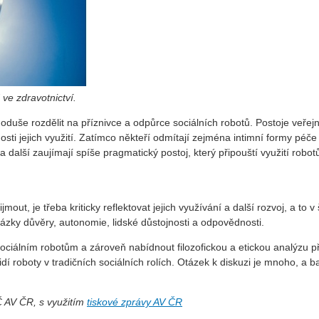
 ve zdravotnictví.
duše rozdělit na příznivce a odpůrce sociálních robotů. Postoje veřejn
nosti jejich využití. Zatímco někteří odmítají zejména intimní formy péče 
 další zaujímají spíše pragmatický postoj, který připouští využití robot
out, je třeba kriticky reflektovat jejich využívání a další rozvoj, a to v 
ky důvěry, autonomie, lidské důstojnosti a odpovědnosti.
ociálním robotům a zároveň nabídnout filozofickou a etickou analýzu př
dí roboty v tradičních sociálních rolích. Otázek k diskuzi je mnoho, a b
Č AV ČR, s využitím
tiskové zprávy AV ČR