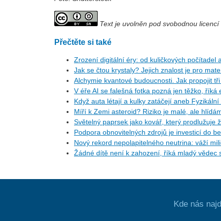
Text je uvolněn pod svobodnou licenc
Přečtěte si také
Zrození digitální éry: od kuličkových počítade
Jak se čtou krystaly? Jejich znalost je pro mat
Alchymie kvantové budoucnosti. Jak propojit tři
V éře AI se falešná fotka pozná jen těžko, řík
Když auta létají a kulky zatáčejí aneb Fyzikální
Míří k Zemi asteroid? Riziko je malé, ale hlídá
Světelný paprsek jako kovář, který prodlužuje 
Podpora obnovitelných zdrojů je investicí do be
Nový rekord nepolapitelného neutrina: váží mil
Žádné dítě není k zahození, říká mladý vědec 
Kde nás najd