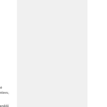
ké
dstavu,
enější