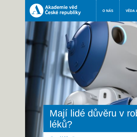
O NÁS
VĚDA 
Mají lidé důvěru v ro
léků?