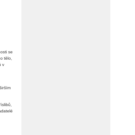
osti se
o tělo,
ů v
širším
íslibů,
adatelé