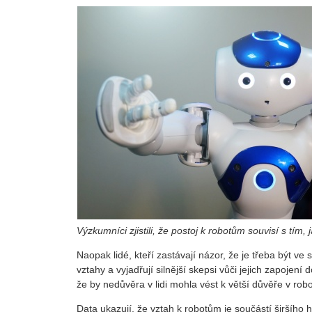
Výzkumníci zjistili, že postoj k robotům souvisí s tím, 
Naopak lidé, kteří zastávají názor, že je třeba být ve
vztahy a vyjadřují silnější skepsi vůči jejich zapojen
že by nedůvěra v lidi mohla vést k větší důvěře v rob
Data ukazují, že vztah k robotům je součástí širšího 