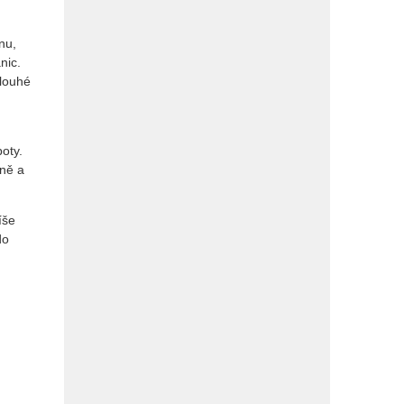
nu,
nic.
dlouhé
oty.
lně a
íše
do