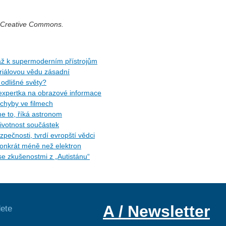
í Creative Commons.
l až k supermoderním přístrojům
eriálovou vědu zásadní
 odlišné světy?
á expertka na obrazové informace
 chyby ve filmech
me to, říká astronom
životnost součástek
zpečnosti, tvrdí evropští vědci
ionkrát méně než elektron
se zkušenostmi z „Autistánu“
A / Newsletter
ete