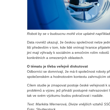
Roboti by se v budoucnu mohli více uplatnit například
Data rovněž ukazují, že českou společnost nelze jedno
liší především v tom, kde lidé vnímají hranice přijatel
jiní mají výhrady k sociálním a emočním rolím robotů a
konkrétních a omezených oblastech.
O tématu je třeba veřejně diskutovat
Odborníci se domnívají, že má-li společnost roboty přijm
společenském a hodnotovém kontextu zahrnujícím otáz
Cílem studie je zmapovat postoje české veřejnosti k s
problémů a výzev, jež přináší postupné nahrazování li
tak ve svém výzkumu budou pokračovat i nadále.
Text: Markéta Wernerová, Divize vnějších vztahů SS
Foto: Shutterstock