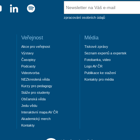
zpracování osobních údajů
Veřejnost
Média
Akce pro veřejnost
Tiskové zprávy
Výstavy
Seznam expertů a expertek
Časopisy
Fotobanka, video
Podcasty
Logo AV ČR
Videotvorba
Publikace ke stažení
NEZkreslená věda
Kontakty pro média
Kurzy pro pedagogy
Stáže pro studenty
Občanská věda
Jedu vědu
Interaktivní mapa AV ČR
Akademický merch
Kontakty