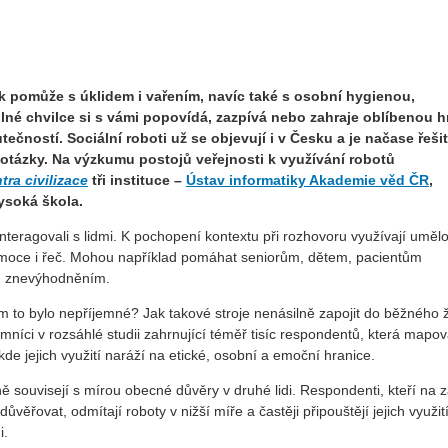
 pomůže s úklidem i vařením, navíc také s osobní hygienou,
lné chvilce si s vámi popovídá, zazpívá nebo zahraje oblíbenou h
tečností. Sociální roboti už se objevují i v Česku a je načase řeši
í otázky. Na výzkumu postojů veřejnosti k využívání robotů
tra civilizace
tři instituce –
Ústav informatiky Akademie věd ČR
,
ysoká škola.
 interagovali s lidmi. K pochopení kontextu při rozhovoru využívají uměl
, emoce i řeč. Mohou například pomáhat seniorům, dětem, pacientům
m znevýhodněním.
im to bylo nepříjemné? Jak takové stroje nenásilně zapojit do běžného 
níci v rozsáhlé studii zahrnující téměř tisíc respondentů, která mapov
de jejich využití naráží na etické, osobní a emoční hranice.
ě souvisejí s mírou obecné důvěry v druhé lidi. Respondenti, kteří na 
důvěřovat, odmítají roboty v nižší míře a častěji připouštějí jejich využit
i.