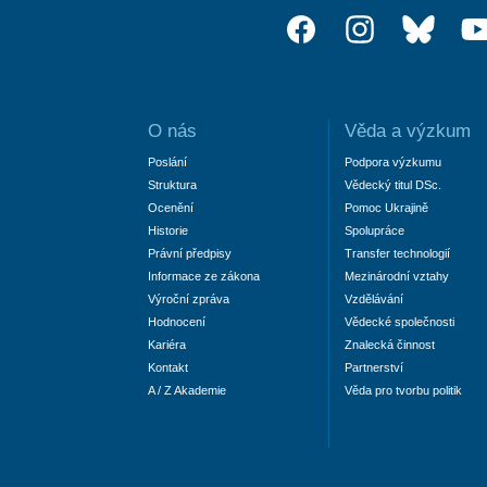
O nás
Věda a výzkum
Poslání
Podpora výzkumu
Struktura
Vědecký titul DSc.
Ocenění
Pomoc Ukrajině
Historie
Spolupráce
Právní předpisy
Transfer technologií
Informace ze zákona
Mezinárodní vztahy
Výroční zpráva
Vzdělávání
Hodnocení
Vědecké společnosti
Kariéra
Znalecká činnost
Kontakt
Partnerství
A / Z Akademie
Věda pro tvorbu politik