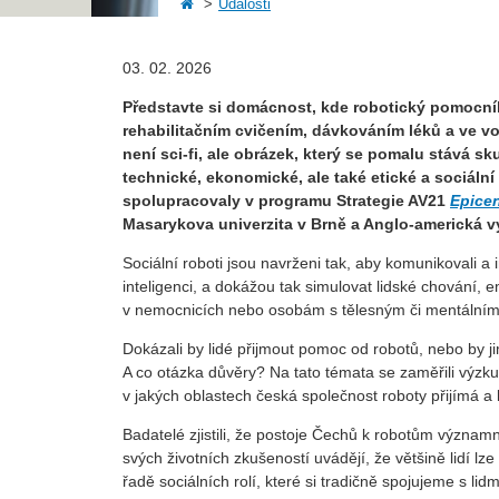
Události
03. 02. 2026
Představte si domácnost, kde robotický pomocník
rehabilitačním cvičením, dávkováním léků a ve vo
není sci-fi, ale obrázek, který se pomalu stává sku
technické, ekonomické, ale také etické a sociáln
spolupracovaly v programu Strategie AV21
Epicen
Masarykova univerzita v Brně a Anglo-americká v
Sociální roboti jsou navrženi tak, aby komunikovali a
inteligenci, a dokážou tak simulovat lidské chování
v nemocnicích nebo osobám s tělesným či mentální
Dokázali by lidé přijmout pomoc od robotů, nebo by j
A co otázka důvěry? Na tato témata se zaměřili výzkum
v jakých oblastech česká společnost roboty přijímá a k
Badatelé zjistili, že postoje Čechů k robotům významn
svých životních zkušeností uvádějí, že většině lidí lze 
řadě sociálních rolí, které si tradičně spojujeme s lidm