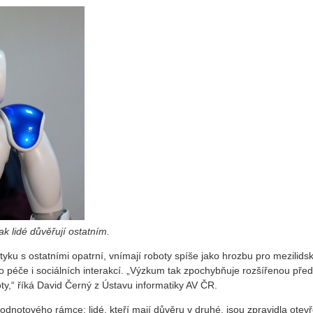
jak lidé důvěřují ostatním.
 styku s ostatními opatrní, vnímají roboty spíše jako hrozbu pro mezilids
í do péče i sociálních interakcí. „Výzkum tak zpochybňuje rozšířenou pře
oty,“ říká David Černý z Ústavu informatiky AV ČR.
hodnotového rámce: lidé, kteří mají důvěru v druhé, jsou zpravidla otevř