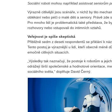
Sociální roboti mohou například asistovat seniorům p
Výrazně citlivější jsou scénáře, v nichž by tito mechan
oblékání nebo péči o malé děti a seniory. Právě zde s
Pro mnoho lidí je problematická také představa, že by
rozhovory nebo vstupovali do intimních vztahů.
Veřejnost je spíše skeptická
Přibližně sedm z deseti respondentů se přiklání k náz
Tento postoj je výraznější u lidí, kteří obecně méně 
emočně citlivých situacích.
„Výsledky tak naznačují, že postoje k robotům a jejic
odrážejí širší společenské a hodnotové orientace, mez
sociálního světa,“ doplňuje David Černý.