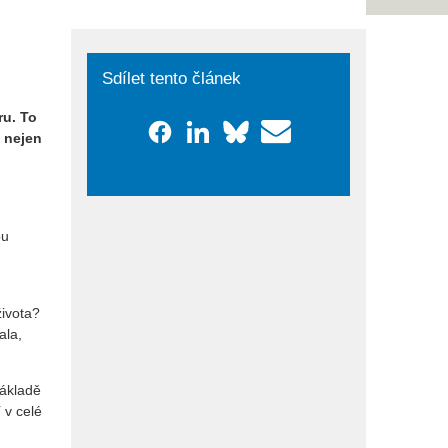
Sdílet tento článek
ru. To
t nejen
ou
života?
ala,
základě
í v celé