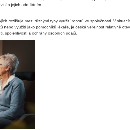
isí s jejich odmítáním.
ích rozlišuje mezi různými typy využití robotů ve společnosti. V situací
ů nebo využití jako pomocníků lékaře, je česká veřejnost relativně ote
i, spolehlivosti a ochrany osobních údajů.