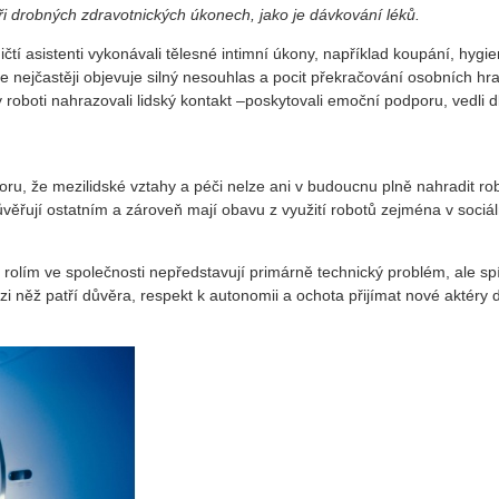
ři drobných zdravotnických úkonech, jako je dávkování léků.
ičtí asistenti vykonávali tělesné intimní úkony, například koupání, hygie
e nejčastěji objevuje silný nesouhlas a pocit překračování osobních hra
 roboti nahrazovali lidský kontakt –poskytovali emoční podporu, vedli 
oru, že mezilidské vztahy a péči nelze ani v budoucnu plně nahradit rob
důvěřují ostatním a zároveň mají obavu z využití robotů zejména v sociá
h rolím ve společnosti nepředstavují primárně technický problém, ale sp
i něž patří důvěra, respekt k autonomii a ochota přijímat nové aktéry 