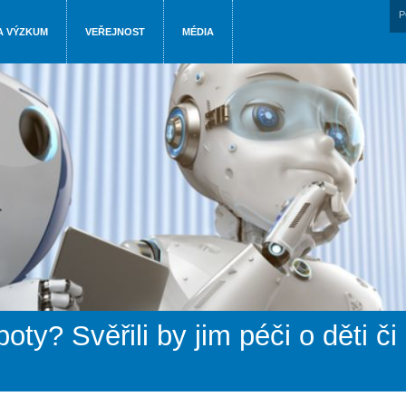
P
A VÝZKUM
VEŘEJNOST
MÉDIA
boty? Svěřili by jim péči o děti č