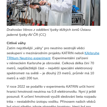
Drahoslav Vénos
z oddělení fyziky těžkých iontů Ústavu
jaderné fyziky AV ČR (CC)
Citlivé váhy
Zatím nejcitlivější „váhy“ pro neutrino sestrojili vědci
seskupení v mezinárodním projektu KATRIN neboli
KArlsruhe
TRItium Neutrino experiment
. Experimentální zařízení
v německém Karlsruhe je obrovské. Celková délka činí 70
metrů, nejdůležitější část – největší speciální elektronový
spektrometr na světě – je dlouhý 23 metrů, průměr má 10
metrů a váží 200 tun.
V roce 2022 se podařilo v experimentu KATRIN určit horní
hranici hmotnosti neutrina na 0,8 elektronvoltu. Nyní ji ještě
posunuli. K určení hmotnosti využili sledování beta rozpadu
tritia – nestabilního izotopu vodíku. Přínosem našich vědců
byl vývoj silného zdroje plynného kryptonu, který byl pro