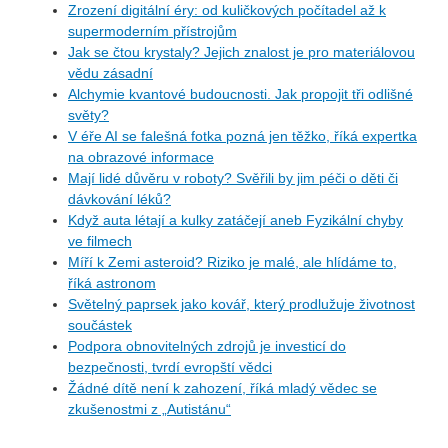
Zrození digitální éry: od kuličkových počítadel až k
supermoderním přístrojům
Jak se čtou krystaly? Jejich znalost je pro materiálovou
vědu zásadní
Alchymie kvantové budoucnosti. Jak propojit tři odlišné
světy?
V éře AI se falešná fotka pozná jen těžko, říká expertka
na obrazové informace
Mají lidé důvěru v roboty? Svěřili by jim péči o děti či
dávkování léků?
Když auta létají a kulky zatáčejí aneb Fyzikální chyby
ve filmech
Míří k Zemi asteroid? Riziko je malé, ale hlídáme to,
říká astronom
Světelný paprsek jako kovář, který prodlužuje životnost
součástek
Podpora obnovitelných zdrojů je investicí do
bezpečnosti, tvrdí evropští vědci
Žádné dítě není k zahození, říká mladý vědec se
zkušenostmi z „Autistánu“