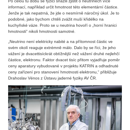
Po celou tu dobu se fyzici snažili zjistit o neutrinech více
informací, například určit hmotnost této elementární částice.
Jenže je tak nepatrná, že jde o nesmírně náročný úkol. Je to
podobné, jako bychom chtěli zvážit muší křidélko na
kuchyňské váze. Proto se u neutrina hovoří o „horní hranici
hmotnosti“ nikoli hmotnosti samotné.
„Neutrino není elektricky nabité a na přítomnost částic ve
svém okolí reaguje extrémně málo. Dalo by se říci, že jeho
vážení je dvacettisíckrát obtížnější než vážení druhé nejlehčí
částice, elektronu. Faktor dvacet tisíc přitom vyjadřuje poměr
ceny aparatury vybudované v projektu KATRIN a odhadnuté
ceny zařízení pro stanovení hmotnosti elektronu,“ přibližuje
Drahoslav Vénos z Ústavu jaderné fyziky AV ČR.