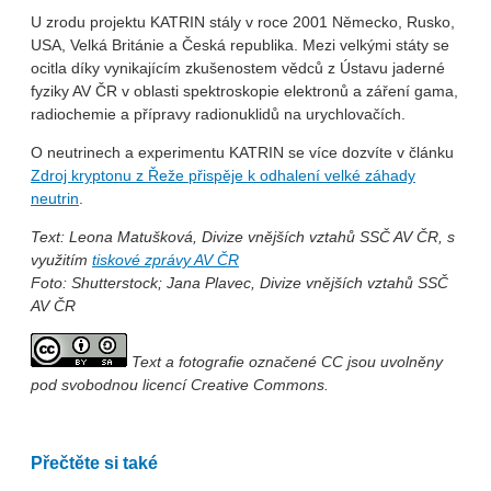
U zrodu projektu KATRIN stály v roce 2001 Německo, Rusko,
USA, Velká Británie a Česká republika. Mezi velkými státy se
ocitla díky vynikajícím zkušenostem vědců z Ústavu jaderné
fyziky AV ČR v oblasti spektroskopie elektronů a záření gama,
radiochemie a přípravy radionuklidů na urychlovačích.
O neutrinech a experimentu KATRIN se více dozvíte v článku
Zdroj kryptonu z Řeže přispěje k odhalení velké záhady
neutrin
.
Text: Leona Matušková, Divize vnějších vztahů SSČ AV ČR, s
využitím
tiskové zprávy AV ČR
Foto: Shutterstock; Jana Plavec, Divize vnějších vztahů SSČ
AV ČR
Text a fotografie označené CC jsou uvolněny
pod svobodnou licencí Creative Commons.
Přečtěte si také