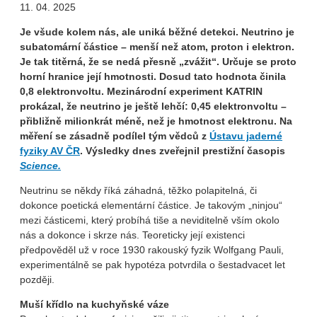
11. 04. 2025
Je všude kolem nás, ale uniká běžné detekci. Neutrino je
subatomární částice – menší než atom, proton i elektron.
Je tak titěrná, že se nedá přesně „zvážit“. Určuje se proto
horní hranice její hmotnosti. Dosud tato hodnota činila
0,8 elektronvoltu. Mezinárodní experiment KATRIN
prokázal, že neutrino je ještě lehčí: 0,45 elektronvoltu –
přibližně milionkrát méně, než je hmotnost elektronu.
Na
měření se zásadně podílel tým vědců z
Ústavu jaderné
fyziky AV ČR
. Výsledky dnes zveřejnil prestižní časopis
Science.
Neutrinu se někdy říká záhadná, těžko polapitelná, či
dokonce poetická elementární částice. Je takovým „ninjou“
mezi částicemi, který probíhá tiše a neviditelně vším okolo
nás a dokonce i skrze nás. Teoreticky její existenci
předpověděl už v roce 1930 rakouský fyzik Wolfgang Pauli,
experimentálně se pak hypotéza potvrdila o šestadvacet let
později.
Muší křídlo na kuchyňské váze