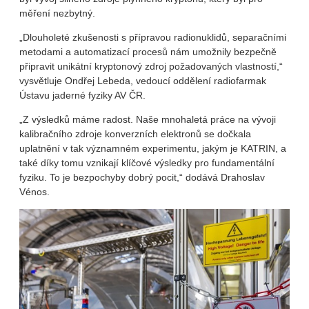
měření nezbytný.
„Dlouholeté zkušenosti s přípravou radionuklidů, separačními
metodami a automatizací procesů nám umožnily bezpečně
připravit unikátní kryptonový zdroj požadovaných vlastností,“
vysvětluje Ondřej Lebeda, vedoucí oddělení radiofarmak
Ústavu jaderné fyziky AV ČR.
„Z výsledků máme radost. Naše mnohaletá práce na vývoji
kalibračního zdroje konverzních elektronů se dočkala
uplatnění v tak významném experimentu, jakým je KATRIN, a
také díky tomu vznikají klíčové výsledky pro fundamentální
fyziku. To je bezpochyby dobrý pocit,“ dodává Drahoslav
Vénos.