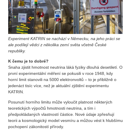
Experiment KATRIN se nachází v Německu, na jeho práci se
ale podílejí vědci z několika zemí světa včetně České
republiky.
K čemu je to dobré?
Snaha zjistit hmotnost neutrina láká fyziky dlouhá desetiletí. O
první experimentální měření se pokusili v roce 1948, kdy
horní limit stanovili na 5000 elektronvoltů – to je přibližně o
jedenáct tisíc více, než je aktuální zjištění experimentu
KATRIN.
Posunutí horního limitu může vyloučit platnost některých
teoretických výpočtů hmotnosti neutrina, a tím i
předpokládaných vlastností částice. Nové údaje zpřesňují
teorii a kosmologický model vesmíru a můžou vést k hlubšímu
pochopení zákonitostí přírody.