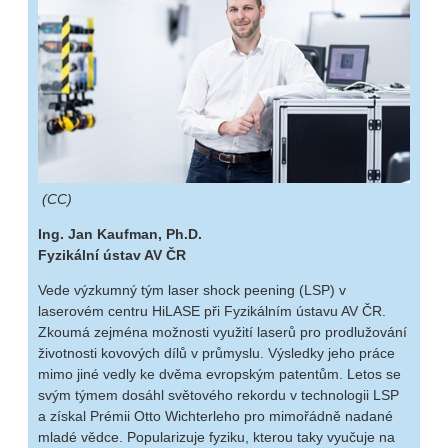
(CC)
Ing. Jan Kaufman, Ph.D.
Fyzikální ústav AV ČR
Vede výzkumný tým laser shock peening (LSP) v
laserovém centru HiLASE při Fyzikálním ústavu AV ČR.
Zkoumá zejména možnosti využití laserů pro prodlužování
životnosti kovových dílů v průmyslu. Výsledky jeho práce
mimo jiné vedly ke dvěma evropským patentům. Letos se
svým týmem dosáhl světového rekordu v technologii LSP
a získal Prémii Otto Wichterleho pro mimořádně nadané
mladé vědce. Popularizuje fyziku, kterou taky vyučuje na