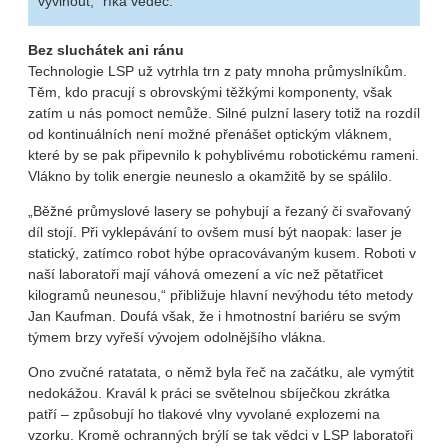
vyvinout,“ říká vědec.
Bez sluchátek ani ránu
Technologie LSP už vytrhla trn z paty mnoha průmyslníkům.
Těm, kdo pracují s obrovskými těžkými komponenty, však
zatím u nás pomoct nemůže. Silné pulzní lasery totiž na rozdíl
od kontinuálních není možné přenášet optickým vláknem,
které by se pak připevnilo k pohyblivému robotickému rameni.
Vlákno by tolik energie neuneslo a okamžitě by se spálilo.
„Běžné průmyslové lasery se pohybují a řezaný či svařovaný
díl stojí. Při vyklepávání to ovšem musí být naopak: laser je
statický, zatímco robot hýbe opracovávaným kusem. Roboti v
naší laboratoři mají váhová omezení a víc než pětatřicet
kilogramů neunesou,“ přibližuje hlavní nevýhodu této metody
Jan Kaufman. Doufá však, že i hmotnostní bariéru se svým
týmem brzy vyřeší vývojem odolnějšího vlákna.
Ono zvučné ratatata, o němž byla řeč na začátku, ale vymýtit
nedokážou. Kravál k práci se světelnou sbíječkou zkrátka
patří – způsobují ho tlakové vlny vyvolané explozemi na
vzorku. Kromě ochranných brýlí se tak vědci v LSP laboratoři