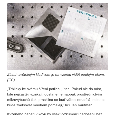
Zásah světelným kladivem je na vzorku vidět pouhým okem.
(CC)
„Trhlinky ke svému šíření potřebují tah. Pokud ale do míst,
kde nejčastěji vznikají, dostaneme naopak prostřednictvím
mikrovýbuchů tlak, prasklina se buď vůbec neudělá, nebo se
bude zvětšovat mnohem pomaleji,“ líčí Jan Kaufman.
Kýženého napětí v kovu by však výzkumníci nedosáhli bez