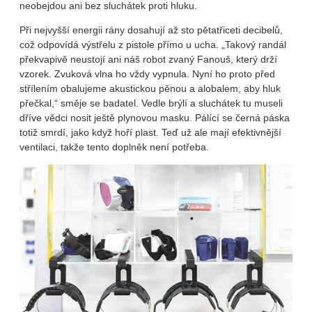
neobejdou ani bez sluchátek proti hluku.
Při nejvyšší energii rány dosahují až sto pětatřiceti decibelů,
což odpovídá výstřelu z pistole přímo u ucha. „Takový randál
překvapivě neustojí ani náš robot zvaný Fanouš, který drží
vzorek. Zvuková vlna ho vždy vypnula. Nyní ho proto před
střílením obalujeme akustickou pěnou a alobalem, aby hluk
přečkal,“ směje se badatel. Vedle brýlí a sluchátek tu museli
dříve vědci nosit ještě plynovou masku. Pálící se černá páska
totiž smrdí, jako když hoří plast. Teď už ale mají efektivnější
ventilaci, takže tento doplněk není potřeba.