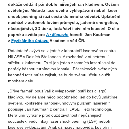
dokáže oddálit pár dobře mířených ran kladivem. Ovšem
světelným. Metoda laserového vyklepávání neboli laser
shock peening si razí cestu do mnoha odvětví. Uplatnění
nachází v automobilovém průmyslu, jaderné energetice,
nástrojářství, 3D tisku, loďařství i civilním letectví. O síle
paprsku světla pro
A / Magazín
hovořil Jan Kaufman
z
Fyzikálního ústavu
Akademie věd ČR.
Ratatatata! ozývá se z jedné z laboratoří laserového centra
HiLASE v Dolních Břežanech. A rozhodně v ní netrénují
střelbu z kulometu. To si jen jeden z tamních laserů vzal do
parády běžnou turbínovou lopatku. Pár takových světelných
kanonád totiž může zajistit, že bude svému účelu sloužit
mnohem déle.
„Dříve farmáři používali k vylepšování ostří kos či srpů
kladívko. My děláme něco podobného, jen do kovů ‚mlátíme‘
světlem, konkrétně nanosekundovým pulzním laserem,“
popisuje Jan Kaufman z centra HiLASE. Této technologii,
která umí výrazně prodloužit životnost nejrůznějších
součástek, vědci říkají laser shock peening (LSP) neboli
laserové vyklepávání. A jak už název napovídá, kov při ní