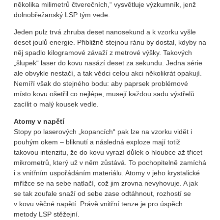
několika milimetrů čtverečních,“ vysvětluje výzkumník, jenž
dolnobřežanský LSP tým vede.
Jeden pulz trvá zhruba deset nanosekund a k vzorku vyšle
deset joulů energie. Přibližně stejnou ránu by dostal, kdyby na
něj spadlo kilogramové závaží z metrové výšky. Takových
„šlupek“ laser do kovu nasází deset za sekundu. Jedna série
ale obvykle nestačí, a tak vědci celou akci několikrát opakují.
Nemíří však do stejného bodu: aby paprsek problémové
místo kovu ošetřil co nejlépe, musejí každou sadu výstřelů
zacílit o malý kousek vedle.
Atomy v napětí
Stopy po laserových „kopancích“ pak lze na vzorku vidět i
pouhým okem – bliknutí a následná exploze mají totiž
takovou intenzitu, že do kovu vyrazí důlek o hloubce až třicet
mikrometrů, který už v něm zůstává. To pochopitelně zamíchá
i s vnitřním uspořádáním materiálu. Atomy v jeho krystalické
mřížce se na sebe natlačí, což jim zrovna nevyhovuje. A jak
se tak zoufale snaží od sebe zase odtáhnout, rozhostí se
v kovu věčné napětí. Právě vnitřní tenze je pro úspěch
metody LSP stěžejní.