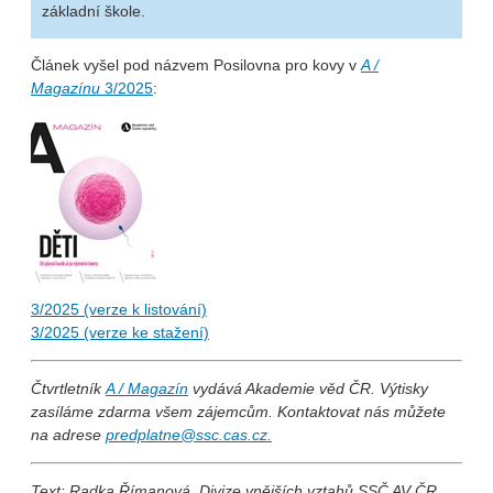
základní škole.
Článek vyšel pod názvem Posilovna pro kovy v
A /
Magazínu
3/2025
:
3/2025 (verze k listování)
3/2025 (verze ke stažení)
Čtvrtletník
A / Magazín
vydává Akademie věd ČR. Výtisky
zasíláme zdarma všem zájemcům. Kontaktovat nás můžete
na adrese
predplatne@ssc.cas.cz.
Text: Radka Římanová, Divize vnějších vztahů SSČ AV ČR