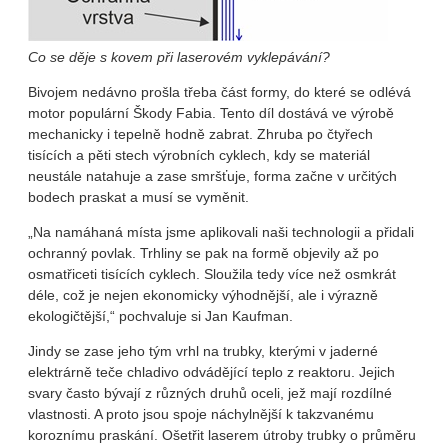
Co se děje s kovem při laserovém vyklepávání?
Bivojem nedávno prošla třeba část formy, do které se odlévá
motor populární Škody Fabia. Tento díl dostává ve výrobě
mechanicky i tepelně hodně zabrat. Zhruba po čtyřech
tisících a pěti stech výrobních cyklech, kdy se materiál
neustále natahuje a zase smršťuje, forma začne v určitých
bodech praskat a musí se vyměnit.
„Na namáhaná místa jsme aplikovali naši technologii a přidali
ochranný povlak. Trhliny se pak na formě objevily až po
osmatřiceti tisících cyklech. Sloužila tedy více než osmkrát
déle, což je nejen ekonomicky výhodnější, ale i výrazně
ekologičtější,“ pochvaluje si Jan Kaufman.
Jindy se zase jeho tým vrhl na trubky, kterými v jaderné
elektrárně teče chladivo odvádějící teplo z reaktoru. Jejich
svary často bývají z různých druhů oceli, jež mají rozdílné
vlastnosti. A proto jsou spoje náchylnější k takzvanému
koroznímu praskání. Ošetřit laserem útroby trubky o průměru