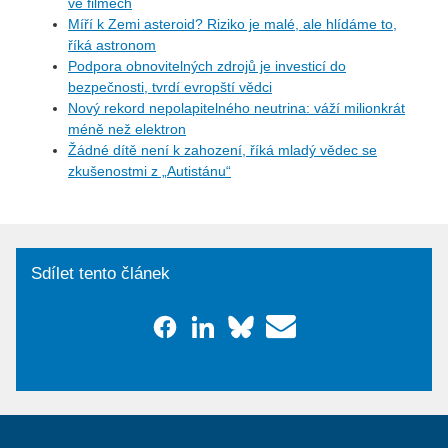
ve filmech
Míří k Zemi asteroid? Riziko je malé, ale hlídáme to,
říká astronom
Podpora obnovitelných zdrojů je investicí do
bezpečnosti, tvrdí evropští vědci
Nový rekord nepolapitelného neutrina: váží milionkrát
méně než elektron
Žádné dítě není k zahození, říká mladý vědec se
zkušenostmi z „Autistánu“
Sdílet tento článek