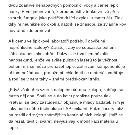
dvou zdánlivě nenápadných pomocnic: vody a černé lepicí
pásky. První jmenovaná, kterou pouští v tenké vrstvě přes
vzorek, funguje jako poklička držící explozi u materiálu. Tlak
díky ní neunikne do okolí a natolik se znásobí, že zvládne kov
nevratně zdeformovat.
A k čemu ve špičkové laboratoři potřebují obyčejné
neprůhledné izolepy? Zajišťují, aby se součástka během
záblesku nestihla zahřát. Pulzy sice trvají jen několik
nanosekund, jenže ve světě pulzních laserů to je věčnost,
během níž se může přenášet teplo. Zahřívání komponentů je
přitom nežádoucí, protože při chladnutí se materiál smršťuje
a rodí se v něm tahy – známí předskokani trhlin.
„Když však přes vzorek nalepíme černou izolepu, zahřeje se
místo něj ona. Spálí se a do kovu pronikne pouze tlak.
Přetváří se tedy zastudena,“ objasňuje mladý badatel. Tím je
taky podle něho technologie LSP unikátní. Pulzní lasery totiž
na rozdíl od svých známějších kontinuálních kolegů, jimiž se
dá řezat, tavit či svářet, nevyužívají k modifikaci materiálu
teplo.