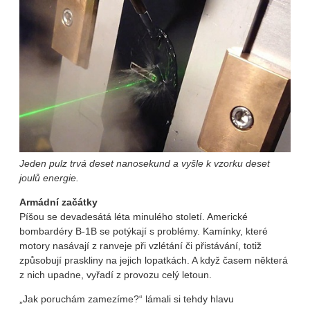
Jeden pulz trvá deset nanosekund a vyšle k vzorku deset
joulů energie.
Armádní začátky
Píšou se devadesátá léta minulého století. Americké
bombardéry B-1B se potýkají s problémy. Kamínky, které
motory nasávají z ranveje při vzlétání či přistávání, totiž
způsobují praskliny na jejich lopatkách. A když časem některá
z nich upadne, vyřadí z provozu celý letoun.
„Jak poruchám zamezíme?“ lámali si tehdy hlavu