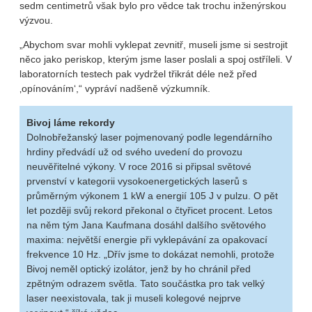
sedm centimetrů však bylo pro vědce tak trochu inženýrskou
výzvou.
„Abychom svar mohli vyklepat zevnitř, museli jsme si sestrojit
něco jako periskop, kterým jsme laser poslali a spoj ostříleli. V
laboratorních testech pak vydržel třikrát déle než před
‚opínováním‘,“ vypráví nadšeně výzkumník.
Bivoj láme rekordy
Dolnobřežanský laser pojmenovaný podle legendárního
hrdiny předvádí už od svého uvedení do provozu
neuvěřitelné výkony. V roce 2016 si připsal světové
prvenství v kategorii vysokoenergetických laserů s
průměrným výkonem 1 kW a energií 105 J v pulzu. O pět
let později svůj rekord překonal o čtyřicet procent. Letos
na něm tým Jana Kaufmana dosáhl dalšího světového
maxima: největší energie při vyklepávání za opakovací
frekvence 10 Hz. „Dřív jsme to dokázat nemohli, protože
Bivoj neměl optický izolátor, jenž by ho chránil před
zpětným odrazem světla. Tato součástka pro tak velký
laser neexistovala, tak ji museli kolegové nejprve