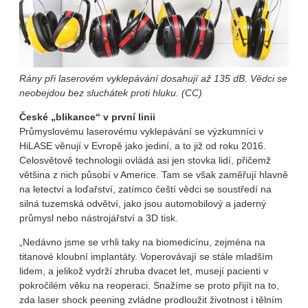
Rány při laserovém vyklepávání dosahují až 135 dB. Vědci se
neobejdou bez sluchátek proti hluku. (CC)
České „blikance“ v první linii
Průmyslovému laserovému vyklepávání se výzkumníci v
HiLASE věnují v Evropě jako jediní, a to již od roku 2016.
Celosvětově technologii ovládá asi jen stovka lidí, přičemž
většina z nich působí v Americe. Tam se však zaměřují hlavně
na letectví a loďařství, zatímco čeští vědci se soustředí na
silná tuzemská odvětví, jako jsou automobilový a jaderný
průmysl nebo nástrojářství a 3D tisk.
„Nedávno jsme se vrhli taky na biomedicínu, zejména na
titanové kloubní implantáty. Voperovávají se stále mladším
lidem, a jelikož vydrží zhruba dvacet let, musejí pacienti v
pokročilém věku na reoperaci. Snažíme se proto přijít na to,
zda laser shock peening zvládne prodloužit životnost i tělním