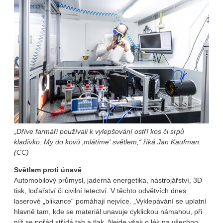
„Dříve farmáři používali k vylepšování ostří kos či srpů
kladívko. My do kovů ‚mlátíme‘ světlem,“ říká Jan Kaufman.
(CC)
Světlem proti únavě
Automobilový průmysl, jaderná energetika, nástrojářství, 3D
tisk, loďařství či civilní letectví. V těchto odvětvích dnes
laserové „blikance“ pomáhají nejvíce. „Vyklepávání se uplatní
hlavně tam, kde se materiál unavuje cyklickou námahou, při
níž se pořád střídá tah a tlak. Nejde však o lék na všechno.