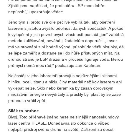
Zjistili jsme například, že proti otěru LSP moc dobře
nepůsobí,“ upozorňuje vědec.
Jeho tým si proto své cíle pečlivě vybírá tak, aby ošetření
laserem s jistotou zvýšilo odolnost daných součástek. A pokud
k vylepšení jejich povrchových vlastností postačí „jen“ zaběhlá
metoda kuličkování, neváhá ji žadatelům doporučit. „Laser
má ve srovnání s ní hodně výhod: působí do větší hloubky, dá
se lépe zaměřit a dostane se i do hůře přístupných míst. Na
druhou stranu je LSP dražší a v procesu figuruje voda, kterou
průmysl nemá moc rád,“ poukazuje Jan Kaufman.
Nejčastěji v jeho laboratoři pracují s nejrůznějšími slitinami
hliníku, oceli, titanu a niklu. Jiný materiál než kov laserem ani
vyklepat nelze. Sklo nebo keramika by zásah obrovským
množstvím energie nevydržely a praskly by, plast by se zase
prohnul a vrátil zpět.
Silák to prubne
Bivoj. Toto přiléhavé jméno nese nejsilnější nanosekundový
laser centra HiLASE. Donedávna šlo dokonce o vůbec
nejlepší přístroj svého druhu na světě. Zařízení za deset