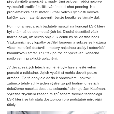
představitelé americké armády. Jimi oslovení vědci nejprve
vyzkoušeli tradiční kuličkování neboli shot peening. Na
problematické části motoru vrhali velkou rychlostí kovové
kuličky, aby materiál zpevnili. Jenže lopatky se lámaly dál.
Po mnoha nezdarech badatelé narazili na koncept LSP, který
byl znám už od sedmdesátých let. Dlouhá desetiletí však
marně čekal, až někdo objeví, k čemu by se vlastně hodil.
Výzkumníci tedy lopatky ostříleli laserem a sukces se k úžasu
všech konečně dostavil – motory najednou ustály i sebevětší
kamínkovou smršť. LSP tak po rocích vyčkávání konečně
našlo velmi praktické uplatnění.
„V devadesátých letech nicméně byly lasery ještě velmi
pomalé a nákladné. Jejich využití si mohla dovolit pouze
armáda. Od té doby ale došlo k obrovskému pokroku:
zatímco tehdy stihly jeden výstřel za půl hodiny, dnes jich
dokážeme nasekat deset za sekundu,“ shrnuje Jan Kaufman.
Výrazné zrychlení zásadním způsobem zlevnilo technologii
LSP, která se tak stala dostupnou i pro podstatně mírovější
účely.