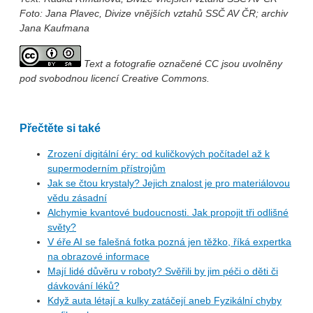
Foto: Jana Plavec, Divize vnějších vztahů SSČ AV ČR; archiv
Jana Kaufmana
Text a fotografie označené CC jsou uvolněny
pod svobodnou licencí Creative Commons.
Přečtěte si také
Zrození digitální éry: od kuličkových počítadel až k
supermoderním přístrojům
Jak se čtou krystaly? Jejich znalost je pro materiálovou
vědu zásadní
Alchymie kvantové budoucnosti. Jak propojit tři odlišné
světy?
V éře AI se falešná fotka pozná jen těžko, říká expertka
na obrazové informace
Mají lidé důvěru v roboty? Svěřili by jim péči o děti či
dávkování léků?
Když auta létají a kulky zatáčejí aneb Fyzikální chyby