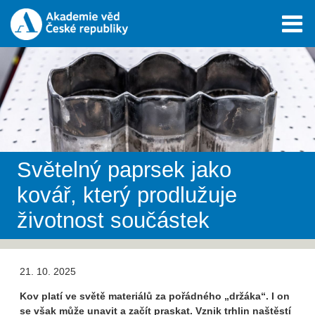
Světelný paprsek jako
kovář, který prodlužuje
životnost součástek
21. 10. 2025
Kov platí ve světě materiálů za pořádného „držáka“. I on
se však může unavit a začít praskat. Vznik trhlin naštěstí