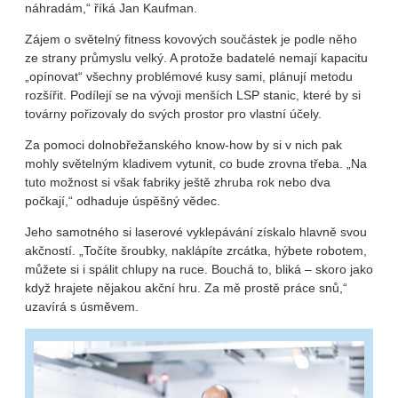
náhradám,“ říká Jan Kaufman.
Zájem o světelný fitness kovových součástek je podle něho
ze strany průmyslu velký. A protože badatelé nemají kapacitu
„opínovat“ všechny problémové kusy sami, plánují metodu
rozšířit. Podílejí se na vývoji menších LSP stanic, které by si
továrny pořizovaly do svých prostor pro vlastní účely.
Za pomoci dolnobřežanského know-how by si v nich pak
mohly světelným kladivem vytunit, co bude zrovna třeba. „Na
tuto možnost si však fabriky ještě zhruba rok nebo dva
počkají,“ odhaduje úspěšný vědec.
Jeho samotného si laserové vyklepávání získalo hlavně svou
akčností. „Točíte šroubky, naklápíte zrcátka, hýbete robotem,
můžete si i spálit chlupy na ruce. Bouchá to, bliká – skoro jako
když hrajete nějakou akční hru. Za mě prostě práce snů,“
uzavírá s úsměvem.