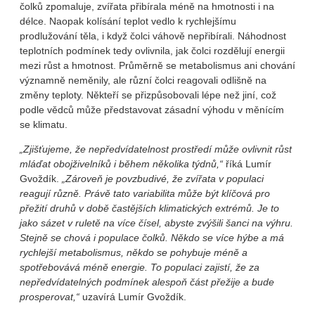
čolků zpomaluje, zvířata přibírala méně na hmotnosti i na
délce. Naopak kolísání teplot vedlo k rychlejšímu
prodlužování těla, i když čolci váhově nepřibírali. Náhodnost
teplotních podmínek tedy ovlivnila, jak čolci rozdělují energii
mezi růst a hmotnost. Průměrně se metabolismus ani chování
významně neměnily, ale různí čolci reagovali odlišně na
změny teploty. Někteří se přizpůsobovali lépe než jiní, což
podle vědců může představovat zásadní výhodu v měnícím
se klimatu.
„Zjišťujeme, že nepředvídatelnost prostředí může ovlivnit růst
mláďat obojživelníků i během několika týdnů,“
říká Lumír
Gvoždík.
„Zároveň je povzbudivé, že zvířata v populaci
reagují různě. Právě tato variabilita může být klíčová pro
přežití druhů v době častějších klimatických extrémů. Je to
jako sázet v ruletě na více čísel, abyste zvýšili šanci na výhru.
Stejně se chová i populace čolků. Někdo se více hýbe a má
rychlejší metabolismus, někdo se pohybuje méně a
spotřebovává méně energie. To populaci zajistí, že za
nepředvídatelných podmínek alespoň část přežije a bude
prosperovat,“
uzavírá Lumír Gvoždík.