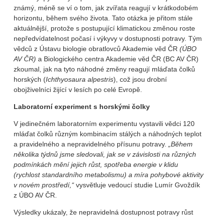
známý, méně se ví o tom, jak zvířata reagují v krátkodobém
horizontu, během svého života. Tato otázka je přitom stále
aktuálnější, protože s postupující klimatickou změnou roste
nepředvídatelnost počasí i výkyvy v dostupnosti potravy. Tým
vědců z Ústavu biologie obratlovců Akademie věd ČR
(ÚBO
AV ČR)
a Biologického centra Akademie věd ČR (BC AV ČR)
zkoumal, jak na tyto náhodné změny reagují mláďata čolků
horských (
Ichthyosaura alpestris
), což jsou drobní
obojživelníci žijící v lesích po celé Evropě.
Laboratorní experiment s horskými čolky
V jedinečném laboratorním experimentu vystavili vědci 120
mláďat čolků různým kombinacím stálých a náhodných teplot
a pravidelného a nepravidelného přísunu potravy.
„Během
několika týdnů jsme sledovali, jak se v závislosti na různých
podmínkách mění jejich růst, spotřeba energie v klidu
(rychlost standardního metabolismu) a míra pohybové aktivity
v novém prostředí,“
vysvětluje vedoucí studie Lumír Gvoždík
z ÚBO AV ČR.
Výsledky ukázaly, že nepravidelná dostupnost potravy růst