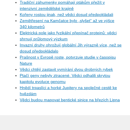
Tradiční záhumenky pomáhají ptákům přežít v
intenzivní zemědělské krajině
Kořeny rostou jinak, než vědci dosud předpokládali
Zemětřesení na Kamčatce bylo „slyšet“ až ve výšce
340 kilometrů
Elektrická pole jako fyzikální přepínač proteinů: vědci
shrnují průlomový výzkum
Invazní druhy ohrožují globální Jih výrazně více, než se
dosud předpokládalo
Prašnost v Evropě roste, potvrzuje studie v časopisu
Nature
Vědci chtějí zastavit vymírání dvou drobných rybek
Ptačí geny nebyly ztracené. Vědci odhalili skrytou
kapitolu evoluce genomu
Hnědí trpaslíci a horké Jupitery na společné cestě ke
hvězdám
Vědci budou mapovat bentické sinice na březích Lipna