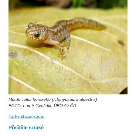
Mládě čolka horského (Ichthyosaura alpestris)
FOTO: Lumír Gvoždík
,
ÚBO AV ČR
TZ ke stažení zde.
Přečtěte si také