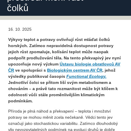
čolků
16. 10. 2025
Výkyvy teplot a potravy ovlivňují růst mláďat čolků
horských. Zatímco nepravidelná dostupnost potravy
jejich růst zpomaluje, kolísání teplot může naopak
podpořit prodlužování těla. Na tento překvapivý jev nyní
upozorňuje nový výzkum
Ústavu biologie obratlovců AV
ČR
ve spolupráci s
Biologickým centrem AV ČR
, jehož
výsledky publikoval časopis
Functional Ecology.
Jednotliví čolci se přitom liší svým metabolismem a
chováním – a právě tato rozmanitost může být klíčem k
odolnosti vůči stále proměnlivějším klimatickým
podmínkám.
Příroda je plná náhod a překvapení – teplota i množství
potravy se mohou měnit zcela nečekaně. Vědci tento jev
označují jako stochastickou variabilitu. Zatímco dlouhodobý
vliv nevyzpytatelných podmínek na evoluci druhů je dobře