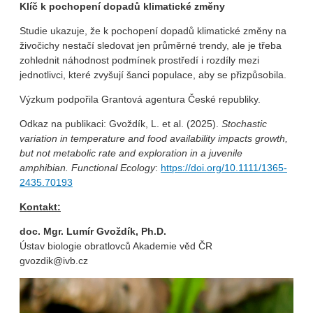
Klíč k pochopení dopadů klimatické změny
Studie ukazuje, že k pochopení dopadů klimatické změny na
živočichy nestačí sledovat jen průměrné trendy, ale je třeba
zohlednit náhodnost podmínek prostředí i rozdíly mezi
jednotlivci, které zvyšují šanci populace, aby se přizpůsobila.
Výzkum podpořila Grantová agentura České republiky.
Odkaz na publikaci: Gvoždík, L. et al. (2025).
Stochastic
variation in temperature and food availability impacts growth,
but not metabolic rate and exploration in a juvenile
amphibian.
Functional Ecology
:
https://doi.org/10.1111/1365-
2435.70193
Kontakt:
doc. Mgr. Lumír Gvoždík, Ph.D.
Ústav biologie obratlovců Akademie věd ČR
gvozdik@ivb.cz