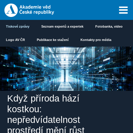
Tiskové zprávy
Seznam expertů a expertek
Fotobanka, video
Logo AV ČR
Publikace ke stažení
Kontakty pro média
Když příroda hází
kostkou:
nepředvídatelnost
prostředí mění růst