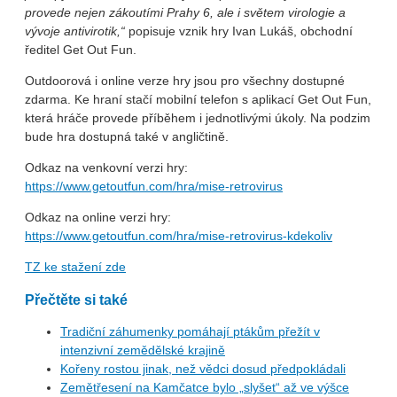
provede nejen zákoutími Prahy 6, ale i světem virologie a
vývoje antivirotik,“
popisuje vznik hry Ivan Lukáš, obchodní
ředitel Get Out Fun.
Outdoorová i online verze hry jsou pro všechny dostupné
zdarma. Ke hraní stačí mobilní telefon s aplikací Get Out Fun,
která hráče provede příběhem i jednotlivými úkoly. Na podzim
bude hra dostupná také v angličtině.
Odkaz na venkovní verzi hry:
https://www.getoutfun.com/hra/mise-retrovirus
Odkaz na online verzi hry:
https://www.getoutfun.com/hra/mise-retrovirus-kdekoliv
TZ ke stažení zde
Přečtěte si také
Tradiční záhumenky pomáhají ptákům přežít v
intenzivní zemědělské krajině
Kořeny rostou jinak, než vědci dosud předpokládali
Zemětřesení na Kamčatce bylo „slyšet“ až ve výšce