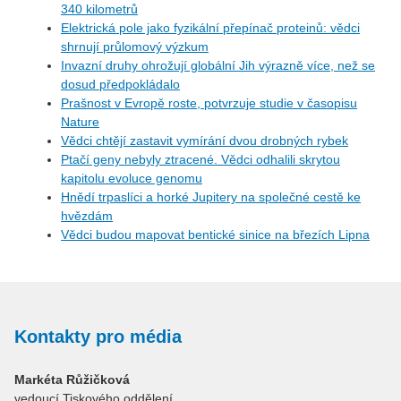
340 kilometrů
Elektrická pole jako fyzikální přepínač proteinů: vědci
shrnují průlomový výzkum
Invazní druhy ohrožují globální Jih výrazně více, než se
dosud předpokládalo
Prašnost v Evropě roste, potvrzuje studie v časopisu
Nature
Vědci chtějí zastavit vymírání dvou drobných rybek
Ptačí geny nebyly ztracené. Vědci odhalili skrytou
kapitolu evoluce genomu
Hnědí trpaslíci a horké Jupitery na společné cestě ke
hvězdám
Vědci budou mapovat bentické sinice na březích Lipna
Kontakty pro média
Markéta Růžičková
vedoucí Tiskového oddělení