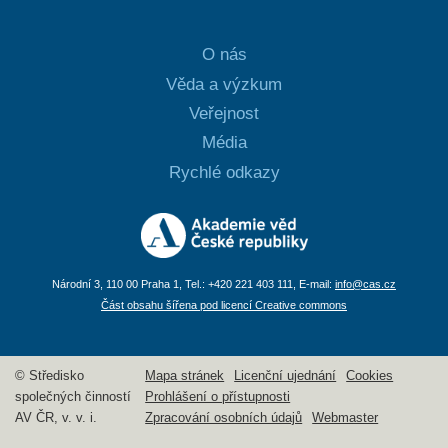
O nás
Věda a výzkum
Veřejnost
Média
Rychlé odkazy
Národní 3, 110 00 Praha 1, Tel.: +420 221 403 111, E-mail:
info@cas.cz
Část obsahu šířena pod licencí Creative commons
© Středisko
Mapa stránek
Licenční ujednání
Cookies
společných činností
Prohlášení o přístupnosti
AV ČR, v. v. i.
Zpracování osobních údajů
Webmaster