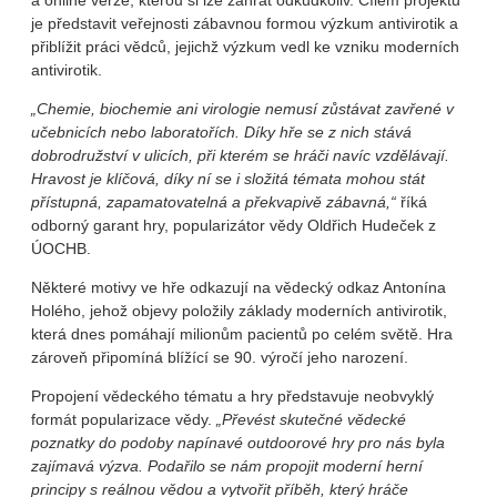
a online verze, kterou si lze zahrát odkudkoliv. Cílem projektu
je představit veřejnosti zábavnou formou výzkum antivirotik a
přiblížit práci vědců, jejichž výzkum vedl ke vzniku moderních
antivirotik.
„Chemie, biochemie ani virologie nemusí zůstávat zavřené v
učebnicích nebo laboratořích. Díky hře se z nich stává
dobrodružství v ulicích, při kterém se hráči navíc vzdělávají.
Hravost je klíčová, díky ní se i složitá témata mohou stát
přístupná, zapamatovatelná a překvapivě zábavná,“
říká
odborný garant hry, popularizátor vědy Oldřich Hudeček z
ÚOCHB.
Některé motivy ve hře odkazují na vědecký odkaz Antonína
Holého, jehož objevy položily základy moderních antivirotik,
která dnes pomáhají milionům pacientů po celém světě. Hra
zároveň připomíná blížící se 90. výročí jeho narození.
Propojení vědeckého tématu a hry představuje neobvyklý
formát popularizace vědy.
„Převést skutečné vědecké
poznatky do podoby napínavé outdoorové hry pro nás byla
zajímavá výzva. Podařilo se nám propojit moderní herní
principy s reálnou vědou a vytvořit příběh, který hráče