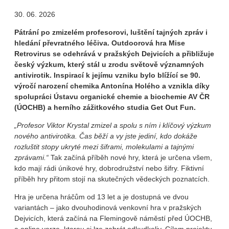
30. 06. 2026
Pátrání po zmizelém profesorovi, luštění tajných zpráv i
hledání převratného léčiva. Outdoorová hra Mise
Retrovirus se odehrává v pražských Dejvicích a přibližuje
český výzkum, který stál u zrodu světově významných
antivirotik. Inspirací k jejímu vzniku bylo blížící se 90.
výročí narození chemika Antonína Holého a vznikla díky
spolupráci Ústavu organické chemie a biochemie AV ČR
(ÚOCHB) a herního zážitkového studia Get Out Fun.
„Profesor Viktor Krystal zmizel a spolu s ním i klíčový výzkum
nového antivirotika. Čas běží a vy jste jediní, kdo dokáže
rozluštit stopy ukryté mezi šiframi, molekulami a tajnými
zprávami.“
Tak začíná příběh nové hry, která je určena všem,
kdo mají rádi únikové hry, dobrodružství nebo šifry. Fiktivní
příběh hry přitom stojí na skutečných vědeckých poznatcích.
Hra je určena hráčům od 13 let a je dostupná ve dvou
variantách – jako dvouhodinová venkovní hra v pražských
Dejvicích, která začíná na Flemingově náměstí před ÚOCHB,