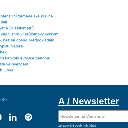
ntenzivní zemědělské krajině
dali
ýšce 340 kilometrů
ů: vědci shrnují průlomový výzkum
ce, než se dosud předpokládalo
sopisu Nature
ybek
ytou kapitolu evoluce genomu
cestě ke hvězdám
ch Lipna
A / Newsletter
ete
zpracování osobních údajů