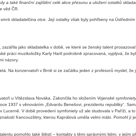
y a také finanční zajištění celé akce přesunu a uložení ostatků skladat
ie věd ČR.
smrti skladatelčina otce. Její ostatky však byly pohřbeny na Ústředním
lé, zazářila jako skladatelka v době, ve které se ženský talent prosazova
lské práci muzikoložky Karly Hartl podrobně zpracovaná, vyplývá, že by
mi názory.
etá. Na konzervatoři v Brně si ze začátku jeden z profesorů myslel, že j
vatoři u Vítězslava Nováka. Zakončila ho složením
Vojenské symfoniet
v roce 1937 s věnováním „Edvardu Benešovi, prezidentu republiky“. Sama
v Lucerně. V době provedení symfoniety už ale studovala v Paříži, a to
nalostí francouzštiny, kterou Kaprálová uměla velmi málo. Pomohl jí je
alentu pomohlo také štěstí – kontakty s těmi správnými lidmi, v jejím p