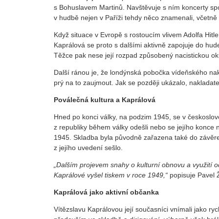
s Bohuslavem Martinů. Navštěvuje s ním koncerty spolk
v hudbě nejen v Paříži tehdy něco znamenali, včetně
Když situace v Evropě s rostoucím vlivem Adolfa Hitl
Kaprálová se proto s dalšími aktivně zapojuje do hud
Těžce pak nese její rozpad způsobený nacistickou o
Další ránou je, že londýnská pobočka vídeňského nakl
prý na to zaujmout. Jak se později ukázalo, nakladate
Poválečná kultura a Kaprálová
Hned po konci války, na podzim 1945, se v českoslov
z republiky během války odešli nebo se jejího konce 
1945. Skladba byla původně zařazena také do závěr
z jejího uvedení sešlo.
„Dalším projevem snahy o kulturní obnovu a využití
Kaprálové vyšel tiskem v roce 1949,“
popisuje Pavel 
Kaprálová jako aktivní občanka
Vítězslavu Kaprálovou její současníci vnímali jako rych