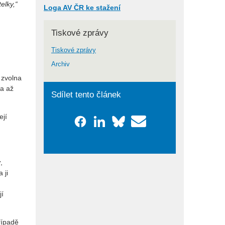
elky,“
Loga AV ČR ke stažení
Tiskové zprávy
Tiskové zprávy
Archiv
l zvolna
la až
Sdílet tento článek
ejí
y
,
 ji
jí
řípadě