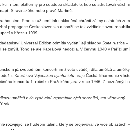
u Triton, platformy pro soudobé skladatele, kde se sdružovali všichni,
 např. Stravinského nebo právě Martinů.
era houstne, Francie už není tak nakloněná chránit zájmy ostatních zem
ební propagace Československa a snaží se tak zviditelnit svou republik
kupací v březnu 1939.
adatelství Universal Edition odmítla vydání její skladby
Suita rustica
– 
l se zmýlil. Toho se ale Kaprálová nedožila. V červnu 1940 v Paříži umí
enském již svobodném koncertním životě uvádějí díla umělců a umělkyň
nedožili. Kaprálové
Vojenskou symfonietu
hraje Česká filharmonie v lis
ečného koncertu 1. ročníku Pražského jara v roce 1946. Z neznámých
 odkazu umělců bylo vydávání vzpomínkových sborníků, ten věnovaný
Žůrek.
le rozvíjející se hudební talent, který se projevoval ve více oblastech –