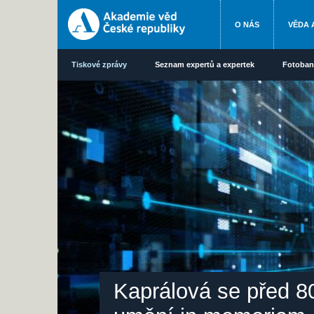
O NÁS
VĚDA 
Tiskové zprávy
Seznam expertů a expertek
Fotoban
Kaprálová se před 8