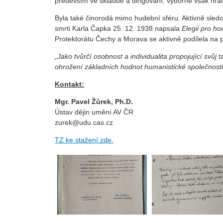
především ve skladbě a dirigování, výborně však hrála 
Byla také činorodá mimo hudební sféru. Aktivně sled
smrti Karla Čapka 25. 12. 1938 napsala
Elegii pro ho
Protektorátu Čechy a Morava se aktivně podílela na p
„Jako tvůrčí osobnost a individualita propojující svůj 
ohrožení základních hodnot humanistické společnosti 
Kontakt:
Mgr. Pavel Žůrek, Ph.D.
Ústav dějin umění AV ČR
zurek@udu.cas.cz
TZ ke stažení zde.