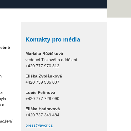
Kontakty pro média
lečné
t
Markéta Růžičková
vedoucí Tiskového oddělení
+420 777 970 812
m
Eliška Zvolánková
+420 739 535 007
zi
Lucie Peřinová
byla
+420 777 728 090
) a
Eliška Hadravová
+420 737 349 484
uložení
press@avcr.cz