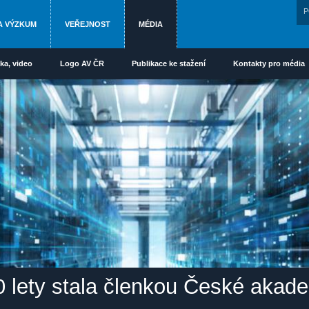
P
A VÝZKUM
VEŘEJNOST
MÉDIA
ka, video
Logo AV ČR
Publikace ke stažení
Kontakty pro média
0 lety stala členkou České akad