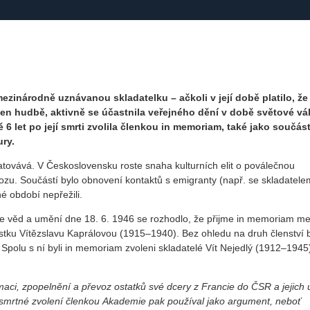
ezinárodně uznávanou skladatelku – ačkoli v její době platilo, že
en hudbě, aktivně se účastnila veřejného dění v době světové vá
 6 let po její smrti zvolila členkou in memoriam, také jako součás
ry.
tovává. V Československu roste snaha kulturních elit o poválečnou
ozu. Součástí bylo obnovení kontaktů s emigranty (např. se skladatele
é období nepřežili.
e věd a umění dne 18. 6. 1946 se rozhodlo, že přijme in memoriam me
íristku Vítězslavu Kaprálovou (1915–1940). Bez ohledu na druh členství 
 Spolu s ní byli in memoriam zvoleni skladatelé Vít Nejedlý (1912–1945
maci, zpopelnění a převoz ostatků své dcery z Francie do ČSR a jejich 
smrtné zvolení členkou Akademie pak používal jako argument, neboť