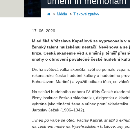
umění in memoriam
Média
Tiskové zprávy
17. 06. 2026
Mladičká Vítězslava Kaprálová se vypracovala v m
ženský talent mužskému nestačí. Nevěnovala se j
krize. Česká akademie věd a umění ji téměř přesně
snahy o obnovení poválečné české hudební kultu
Druhá světová válka skončila, svět se pomalu vzpama
rekonstrukci české hudební kultury a hudebního prov
Bohuslavem Martinů) a využití odkazu těch, co válečn
Na schůzi hudebního odboru IV. třídy České akademi
členy instituce českou skladatelku, dirigentku a klav
vybrána jako třináctá žena a vůbec první skladatelka.
Jaroslav Ježek (1906–1942).
„Hned po válce se otec, Václav Kaprál, snažil o exhu
na čestném místě na Vyšehradském hřbitově. Její po