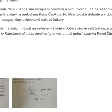
i na klavír.
ovala dění v tehdejším veřejném prostoru a svou tvorbou na něj reagov
usle a klavír
a melodram
Karlu Čapkovi.
Po Mnichovské dohodě a v do
ropagaci československé exilové kultury.
talent s aktivní účastí na veřejném životě v době světové válečné krize a
je Kaprálová aktuální inspirací pro nás a naši dobu,“
uzavírá Pavel Žůr