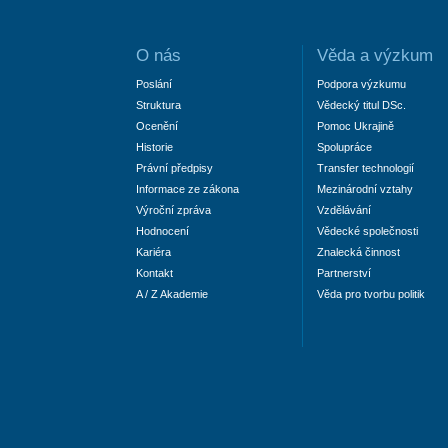
O nás
Věda a výzkum
Poslání
Podpora výzkumu
Struktura
Vědecký titul DSc.
Ocenění
Pomoc Ukrajině
Historie
Spolupráce
Právní předpisy
Transfer technologií
Informace ze zákona
Mezinárodní vztahy
Výroční zpráva
Vzdělávání
Hodnocení
Vědecké společnosti
Kariéra
Znalecká činnost
Kontakt
Partnerství
A / Z Akademie
Věda pro tvorbu politik