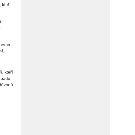
 kteří
í.
u.
nemá
rá.
, kteří
topadu
 důvodů