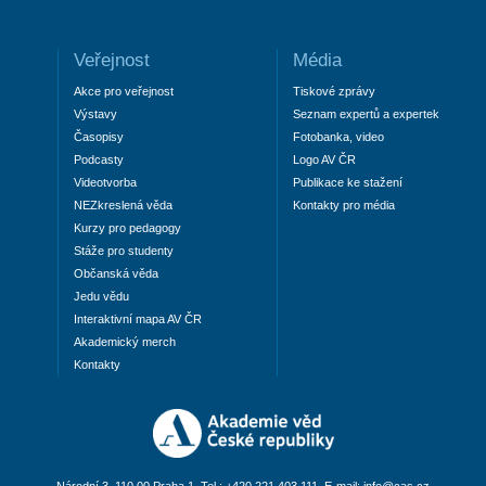
Veřejnost
Média
Akce pro veřejnost
Tiskové zprávy
Výstavy
Seznam expertů a expertek
Časopisy
Fotobanka, video
Podcasty
Logo AV ČR
Videotvorba
Publikace ke stažení
NEZkreslená věda
Kontakty pro média
Kurzy pro pedagogy
Stáže pro studenty
Občanská věda
Jedu vědu
Interaktivní mapa AV ČR
Akademický merch
Kontakty