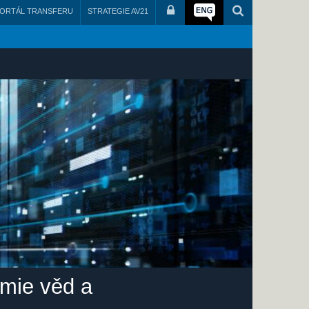
ORTÁL TRANSFERU
STRATEGIE AV21
emie věd a