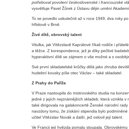
potřeboval povolení československé i francouzské vlád
vysvětluje Pavel Žůrek z Ústavu dějin umění Akadem
To se povedlo uskutečnit až v roce 1949, dva roky po 
hřbitově v Brně.
Živé dítě, obrovský talent
Vitulka, jak Vítězslavě Kaprálové říkali rodiče i přáte
a těžce. Z korespondence, jež je díky pečlivé badate
hyperaktivní dítě se zájmem o vše možné a s osobitý
Své první skladatelské krůčky dělá jako zhruba devítil
hudební kousky píše otec Václav – také skladatel.
Z Prahy do Paříže
V Praze nastoupila do mistrovského studia na konzer
jedné z jejích nejznámějších skladeb, která vznikla 
také dirigovala na galakoncertě Ženské národní rady 
navzdory tomu, že získání stipendia bylo podmíněné z
učitel Vítězslav Novák a další, jež oslovil její talent.
Ve Francii její hvězda pomalu stoupala. Obrovskému t