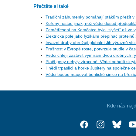
Přečtěte si také
Tradiční záhumenky pomáhají ptákům přežít v i
Kořeny rostou jinak, než vědci dosud předpoklá
Zemětřesení na Kamčatce bylo „slyšet“ až ve v
Elektrická pole jako fyzikální přepínač protein
Invazní druhy ohrožují globální Jih výrazně ví
Prašnost v Evropě roste, potvrzuje studie v ča
Vědci chtějí zastavit vymírání dvou drobných r
Ptačí geny nebyly ztracené. Vědci odhalili skr
Hnědí trpaslíci a horké Jupitery na společné 
Vědci budou mapovat bentické sinice na březí
Kde nás najd