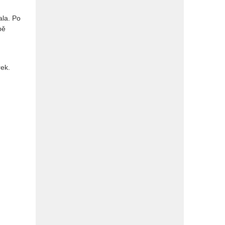
ala. Po
bě
ek.