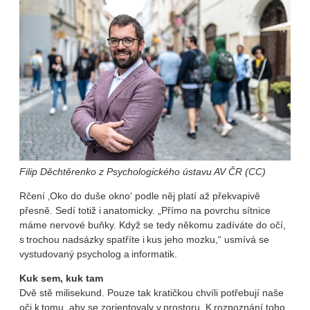
Filip Děchtěrenko z Psychologického ústavu AV ČR (CC)
Rčení ‚Oko do duše okno‘ podle něj platí až překvapivě
přesně. Sedí totiž i anatomicky. „Přímo na povrchu sítnice
máme nervové buňky. Když se tedy někomu zadíváte do očí,
s trochou nadsázky spatříte i kus jeho mozku,“ usmívá se
vystudovaný psycholog a informatik.
Kuk sem, kuk tam
Dvě stě milisekund. Pouze tak kratičkou chvíli potřebují naše
oči k tomu, aby se zorientovaly v prostoru. K rozpoznání toho,