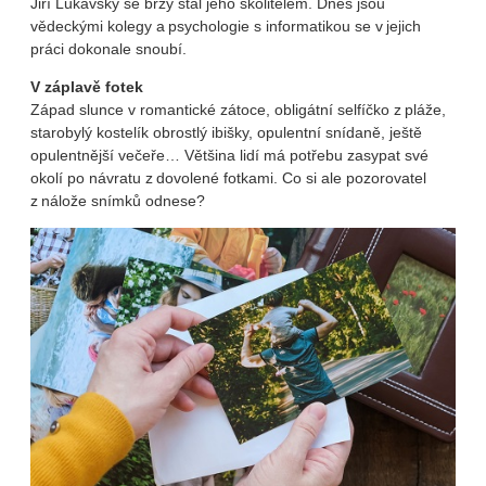
Jiří Lukavský se brzy stal jeho školitelem. Dnes jsou
vědeckými kolegy a psychologie s informatikou se v jejich
práci dokonale snoubí.
V záplavě fotek
Západ slunce v romantické zátoce, obligátní selfíčko z pláže,
starobylý kostelík obrostlý ibišky, opulentní snídaně, ještě
opulentnější večeře… Většina lidí má potřebu zasypat své
okolí po návratu z dovolené fotkami. Co si ale pozorovatel
z nálože snímků odnese?