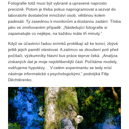
Fotografie totiž musí být vybrané a upravené naprosto
precizně. Potom je třeba pokus naprogramovat a sezvat do
laboratoře dostatečné množství osob, většinou kolem
padesáti. Ty zasednou k monitorům a dostanou zadání. Třeba
jako ve zmiňovaném případě: „Následující fotografie si
zapamatujte co nejlépe, na každou máte tři minuty.“
Když se účastníci řadou snímků proklikají až ke konci, zbývá
ještě jejich paměť otestovat. A zatímco se zkoušení potí před
počítači, výzkumníky hlavní kus práce teprve čeká. „Analýza
získaných dat je moje nejoblíbenější část. Počítáme modely,
ověřujeme hypotézy… V celém experimentu se tedy mísí
nástroje informatické s psychologickými,“ podotýká Filip
Děchtěrenko.