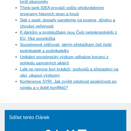
tvrdí ekonomky
Think-tank IDEA provádí voliče předvolebními
programy hlavních stran a hnutí
Stát v pasti: dopady pandemie na postoje, důvěru a
chování veřejnosti
K dárkům a protislužbám jsou Češi nejtolerantnější z
EU, říká socioložka
Sociologové zjišťovali, jakým překážkám čelí čeští
podnikatelé a podnikatelky
Unikátní sociologický výzkum odhaluje korupci z
pohledu samotných aktérů
Lidé se nejvíce bojí krádeží, podvodů a přepadení na
ulici, ukazují výzkumy
Konference SYRI: Jak zvýšit odolnost společnosti po
covidu a v době konfliktů?
Sdílet tento článek