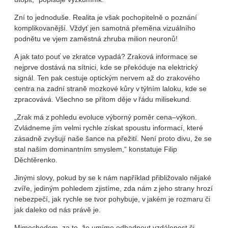
Zní to jednoduše. Realita je však pochopitelně o poznání
komplikovanější. Vždyť jen samotná přeměna vizuálního
podnětu ve vjem zaměstná zhruba milion neuronů!
A jak tato pouť ve zkratce vypadá? Zraková informace se
nejprve dostává na sítnici, kde se překóduje na elektrický
signál. Ten pak cestuje optickým nervem až do zrakového
centra na zadní straně mozkové kůry v týlním laloku, kde se
zpracovává. Všechno se přitom děje v řádu milisekund.
„Zrak má z pohledu evoluce výborný poměr cena–výkon.
Zvládneme jím velmi rychle získat spoustu informací, které
zásadně zvyšují naše šance na přežití. Není proto divu, že se
stal naším dominantním smyslem,“ konstatuje Filip
Děchtěrenko.
Jinými slovy, pokud by se k nám například přibližovalo nějaké
zvíře, jediným pohledem zjistíme, zda nám z jeho strany hrozí
nebezpečí, jak rychle se tvor pohybuje, v jakém je rozmaru či
jak daleko od nás právě je.
Mimochodem, za to, že umíme odhadnout vzdálenost či