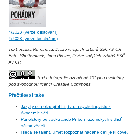
4/2023 (verze k listování)
4/2023 (verze ke stažení)
Text: Radka Římanová, Divize vnějších vztahů SSČ AV ČR
Foto: Shutterstock, Jana Plavec, Divize vnějších vztahů SSČ
AV ČR
Text a fotografie označené CC jsou uvolněny
pod svobodnou licencí Creative Commons.
Přečtěte si také
Jazyky se nelze přehltit, tvrdí psycholingvisté z
Akademie věd
Panelstory po česku aneb Příběh tuzemských sídlišť
očima vědců
Hledá se talent. Umět rozpoznat nadané děti je klíčové,