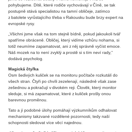
pohybujeme. Dítě, které rodiče vychovávají v Číně, se tak
postupně stává specialistou na tamní obličeje, zatímco
z batolete vyrůstajícího třeba v Rakousku bude brzy expert na
evropské rysy.
„Všichni jsme však na tom stejně bídně, pokud jakoukoli tvář
spatříme obráceně. Obličej, který vidíme vzhůru nohama, si
totiž neumíme zapamatovat, ani z něj správně vyčíst emoce.
Náš mozek na to není zvyklý a prostě si s tím neví rady,“
dodává psycholog.
Magická čtyřka
Osm šedivých kuliček se na monitoru počítače rozkutálí do
všech stran. Čtyři po chvíli zezelenají, následně však zase
zešednou a pokračují v divokém reji. Člověk, který monitor
sleduje, si má zapamatovat, které z kuliček prošly onou
barevnou proměnou.
Tato a jí podobné úlohy pomáhají výzkumníkům odhalovat
mechanismy takzvané rozdělené pozornosti, tedy naší
schopnosti sledovat více věcí najednou.