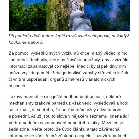
Při pohledu dolů máme lepší rozlišovací schopnosti, než když
koukáme nahoru.
Za pomoci výsledků svých výzkumů chce mladý vědec mimo
jiné odhalit techniky, které by člověku umožnily, aby si vizuální
informaci zapamatoval co nejlépe. Medici by si pak díky nim
snáze vryli do paměti třeba jednotlivé záhyby střevních kliček
či vnitřní uspořádání orgánů z nákresů v anatomických
atlasech.
Takový manuál je sice ještě hudbou budoucnosti, některé
mechanismy zrakové paměti už však vědci vysledovali a hodí
se je znát. „Ví se třeba, že nejlépe nám vždy utkví to první
a poslední. Ať už jsou to slova v nějakém seznamu, jména lidí
při hromadném seznamování nebo třeba fotky. Mezi tím je
šedá zóna. Věřte proto, že úvod článku a tato závěrečná
informace ve vás zřejmě zůstanou nejdéle,“ uzavírá badatel