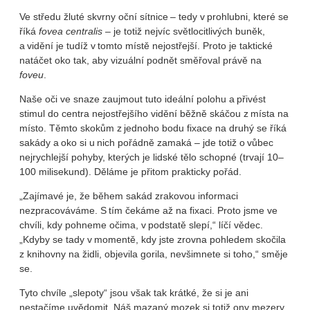
Ve středu žluté skvrny oční sítnice – tedy v prohlubni, které se
říká
fovea centralis
– je totiž nejvíc světlocitlivých buněk,
a vidění je tudíž v tomto místě nejostřejší. Proto je taktické
natáčet oko tak, aby vizuální podnět směřoval právě na
foveu
.
Naše oči ve snaze zaujmout tuto ideální polohu a přivést
stimul do centra nejostřejšího vidění běžně skáčou z místa na
místo. Těmto skokům z jednoho bodu fixace na druhý se říká
sakády a oko si u nich pořádně zamaká – jde totiž o vůbec
nejrychlejší pohyby, kterých je lidské tělo schopné (trvají 10–
100 milisekund). Děláme je přitom prakticky pořád.
„Zajímavé je, že během sakád zrakovou informaci
nezpracováváme. S tím čekáme až na fixaci. Proto jsme ve
chvíli, kdy pohneme očima, v podstatě slepí,“ líčí vědec.
„Kdyby se tady v momentě, kdy jste zrovna pohledem skočila
z knihovny na židli, objevila gorila, nevšimnete si toho,“ směje
se.
Tyto chvíle „slepoty“ jsou však tak krátké, že si je ani
nestačíme uvědomit. Náš mazaný mozek si totiž ony mezery