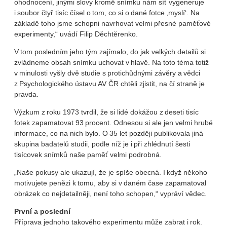
ohodnocení, jinými slovy kromě snímku nám síť vygeneruje
i soubor čtyř tisíc čísel o tom, co si o dané fotce ‚myslí‘. Na
základě toho jsme schopni navrhovat velmi přesné paměťové
experimenty,“ uvádí Filip Děchtěrenko.
V tom posledním jeho tým zajímalo, do jak velkých detailů si
zvládneme obsah snímku uchovat v hlavě. Na toto téma totiž
v minulosti vyšly dvě studie s protichůdnými závěry a vědci
z Psychologického ústavu AV ČR chtěli zjistit, na čí straně je
pravda.
Výzkum z roku 1973 tvrdil, že si lidé dokážou z deseti tisíc
fotek zapamatovat 93 procent. Odnesou si ale jen velmi hrubé
informace, co na nich bylo. O 35 let později publikovala jiná
skupina badatelů studii, podle níž je i při zhlédnutí šesti
tisícovek snímků naše paměť velmi podrobná.
„Naše pokusy ale ukazují, že je spíše obecná. I když někoho
motivujete penězi k tomu, aby si v daném čase zapamatoval
obrázek co nejdetailněji, není toho schopen,“ vypráví vědec.
První a poslední
Příprava jednoho takového experimentu může zabrat i rok.