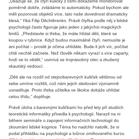
„Ukazuje se, že čtyři kuličky z osmi dokážeme monitorovat
poměrně dobře, zvládáme to automaticky. Pokud bychom ale
měli pozorovat objektů více, tato naše dovednost dramaticky
klesá,“ říká Filip Děchtěrenko. Právě čtyřka podle něj v lidské
psychologii často figuruje jako jeden z jakýchsi magických
limitů. „Představte si třeba, že máte hlídat děti, které se
koupou v rybníce. Když budou maximálně čtyři, nemusíte je
ani počítat – prostě je očima uhlídáte. Bude-li jich víc, počítat
chtě nechtě začnete. Než člověk někam vyrazí s více caparty,
hodí se to vědět,“ usmívá se trojnásobný otec a zkušený
skautský vedoucí.
„Děti ale na rozdíl od stejnobarevných kuliček většinou od
sebe umíme rozlišit, což nám jejich sledování významně
usnadňuje. Proto třeba učitelka ve školce dokáže uhlídat
celou třídu,“ doplňuje.
Právě úloha s barevnými kuličkami ho před lety při studiích
teoretické informatiky přivedla k psychologii. Narazil na ni
během semináře o zapojení informačních technologií do
zkoumání lidské kognice. Téma ho nadchlo natolik, že si
podal přihlášku na psychologii a tvůrce zmiňovaného kurzu