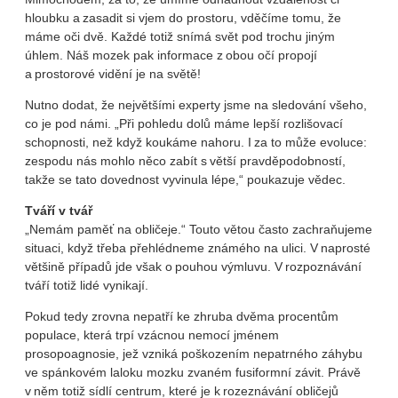
hloubku a zasadit si vjem do prostoru, vděčíme tomu, že
máme oči dvě. Každé totiž snímá svět pod trochu jiným
úhlem. Náš mozek pak informace z obou očí propojí
a prostorové vidění je na světě!
Nutno dodat, že největšími experty jsme na sledování všeho,
co je pod námi. „Při pohledu dolů máme lepší rozlišovací
schopnosti, než když koukáme nahoru. I za to může evoluce:
zespodu nás mohlo něco zabít s větší pravděpodobností,
takže se tato dovednost vyvinula lépe,“ poukazuje vědec.
Tváří v tvář
„Nemám paměť na obličeje.“ Touto větou často zachraňujeme
situaci, když třeba přehlédneme známého na ulici. V naprosté
většině případů jde však o pouhou výmluvu. V rozpoznávání
tváří totiž lidé vynikají.
Pokud tedy zrovna nepatří ke zhruba dvěma procentům
populace, která trpí vzácnou nemocí jménem
prosopoagnosie, jež vzniká poškozením nepatrného záhybu
ve spánkovém laloku mozku zvaném fusiformní závit. Právě
v něm totiž sídlí centrum, které je k rozeznávání obličejů