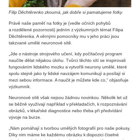
Filip Děchtěrenko zkoumá, jak dobře si pamatujeme fotky.
Právě naše paměť na fotky je (vedle očních pohybů
a rozdělené pozornosti) jedním z výzkumných témat Filipa
Děchtěrenka. A věrnými pomocníky mu v jeho práci jsou
takzvané umělé neuronové sítě.
„Jde o nástroje strojového učení, kdy počítačový program
naučíte dělat nějakou úlohu. Tvůrci těchto sítí se inspirovali
fungováním lidského mozku a vytvořili neurony umělé, které
spolu stejně jako ty lidské navzájem komunikují a posílají si
mezi sebou informace. A naučit je můžete kde co,“ objasňuje
výzkumník.
Neuronové sítě však nejsou žádnou novinkou. Několik let už
se běžně využívají například v překladačích, k rozpoznávání
obrázků, v lékařské diagnostice nebo třeba při předvídání
vývoje na burze.
„Nám pomáhají s tvorbou umělých fotografií pro naše pokusy.
Díky nim máme ke každému obrázku k dispozici číselné