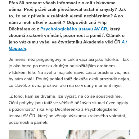
Přes 80 procent všech informací z okolí získáváme
očima. Proč právě zrak převálcoval ostatní smysly? Jak
to, že se z přívalu vizuálních vjemů nezblázníme? A co
nám z nich utkví v paměti?
Odpovědi zná Filip
Děchtěrenko z
Psychologického ústavu AV ČR
, který
zkoumá
zrakové vnímání, pozornost a paměť. Článek o
jeho výzkumu vyšel ve čtvrtletníku Akademie věd ČR
A /
Magazín
.
Je menší než pingpongový míček a váží asi jako fidorka. I tak
je oko hned po mozku druhým nejsložitějším orgánem
v lidském těle. Na svého majitele navíc často práskne víc, než
by sám chtěl. Pouhý pohled totiž dokáže okolí prozradit nejen,
co člověk zrovna prožívá, ale i na co v daný moment myslí.
„Z toho, kam se díváme, lze vyčíst, na co se soustředíme.
Oční pohyby jsou totiž ve většině běžných situací úzce spjaty
s pozorností,“ říká Filip Děchtěrenko z Psychologického
ústavu AV ČR, který se věnuje výzkumu zrakového vnímání,
pozornosti a paměti.