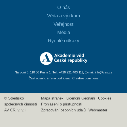
O nás
Věda a výzkum
Veřejnost
Média
Rychlé odkazy
Národní 3, 110 00 Praha 1, Tel.: +420 221 403 111, E-mail:
info@cas.cz
Část obsahu šířena pod licencí Creative commons
© Středisko
Mapa stránek
Licenční ujednání
Cookies
společných činností
Prohlášení o přístupnosti
AV ČR, v. v. i.
Zpracování osobních údajů
Webmaster