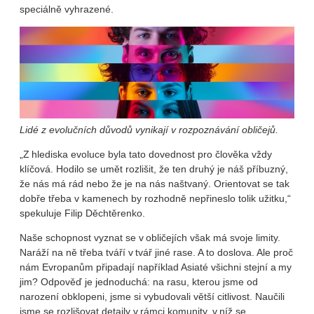
speciálně vyhrazené.
Lidé z evolučních důvodů vynikají v rozpoznávání obličejů.
„Z hlediska evoluce byla tato dovednost pro člověka vždy
klíčová. Hodilo se umět rozlišit, že ten druhý je náš příbuzný,
že nás má rád nebo že je na nás naštvaný. Orientovat se tak
dobře třeba v kamenech by rozhodně nepřineslo tolik užitku,“
spekuluje Filip Děchtěrenko.
Naše schopnost vyznat se v obličejích však má svoje limity.
Naráží na ně třeba tváří v tvář jiné rase. A to doslova. Ale proč
nám Evropanům připadají například Asiaté všichni stejní a my
jim? Odpověď je jednoduchá: na rasu, kterou jsme od
narození obklopeni, jsme si vybudovali větší citlivost. Naučili
jsme se rozlišovat detaily v rámci komunity, v níž se