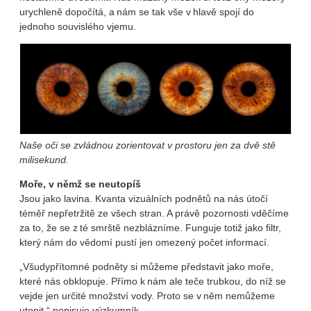
urychleně dopočítá, a nám se tak vše v hlavě spojí do
jednoho souvislého vjemu.
Naše oči se zvládnou zorientovat v prostoru jen za dvě stě
milisekund.
Moře, v němž se neutopíš
Jsou jako lavina. Kvanta vizuálních podnětů na nás útočí
téměř nepřetržitě ze všech stran. A právě pozornosti vděčíme
za to, že se z té smrště nezblázníme. Funguje totiž jako filtr,
který nám do vědomí pustí jen omezený počet informací.
„Všudypřítomné podněty si můžeme představit jako moře,
které nás obklopuje. Přímo k nám ale teče trubkou, do níž se
vejde jen určité množství vody. Proto se v něm nemůžeme
utopit,“ popisuje výzkumník.