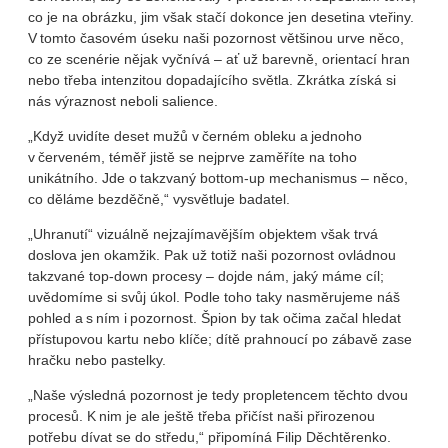
co je na obrázku, jim však stačí dokonce jen desetina vteřiny.
V tomto časovém úseku naši pozornost většinou urve něco,
co ze scenérie nějak vyčnívá – ať už barevně, orientací hran
nebo třeba intenzitou dopadajícího světla. Zkrátka získá si
nás výraznost neboli salience.
„Když uvidíte deset mužů v černém obleku a jednoho
v červeném, téměř jistě se nejprve zaměříte na toho
unikátního. Jde o takzvaný bottom-up mechanismus – něco,
co děláme bezděčně,“ vysvětluje badatel.
„Uhranutí“ vizuálně nejzajímavějším objektem však trvá
doslova jen okamžik. Pak už totiž naši pozornost ovládnou
takzvané top-down procesy – dojde nám, jaký máme cíl;
uvědomíme si svůj úkol. Podle toho taky nasměrujeme náš
pohled a s ním i pozornost. Špion by tak očima začal hledat
přístupovou kartu nebo klíče; dítě prahnoucí po zábavě zase
hračku nebo pastelky.
„Naše výsledná pozornost je tedy propletencem těchto dvou
procesů. K nim je ale ještě třeba přičíst naši přirozenou
potřebu dívat se do středu,“ připomíná Filip Děchtěrenko.