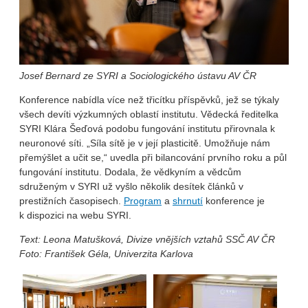
Josef Bernard ze SYRI a Sociologického ústavu AV ČR
Konference nabídla více než třicítku příspěvků, jež se týkaly
všech devíti výzkumných oblastí institutu. Vědecká ředitelka
SYRI Klára Šeďová podobu fungování institutu přirovnala k
neuronové síti. „Síla sítě je v její plasticitě. Umožňuje nám
přemýšlet a učit se,“ uvedla při bilancování prvního roku a půl
fungování institutu. Dodala, že vědkyním a vědcům
sdruženým v SYRI už vyšlo několik desítek článků v
prestižních časopisech.
Program
a
shrnutí
konference je
k dispozici na webu SYRI.
Text: Leona Matušková, Divize vnějších vztahů SSČ AV ČR
Foto: František Géla, Univerzita Karlova