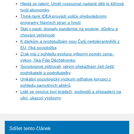
Hledá se talent. Umět rozpoznat nadané děti je klíčové,
tvrdí ekonomky
Think-tank IDEA provádí voliče předvolebními
programy hlavních stran a hnutí
Stát v pasti: dopady pandemie na postoje, důvěru a
chování veřejnosti
K dárkům a protislužbám jsou Češi nejtolerantnější z
EU, říká socioložka
Zrak má z pohledu evoluce výborný poměr cena–
výkon, říká Filip Děchtěrenko
Sociologové zjišťovali, jakým překážkám čelí čeští
podnikatelé a podnikatelky
Unikátní sociologický výzkum odhaluje korupci z
pohledu samotných aktérů
Lidé se nejvíce bojí krádeží, podvodů a přepadení na
ulici, ukazují výzkumy
Sdílet tento článek