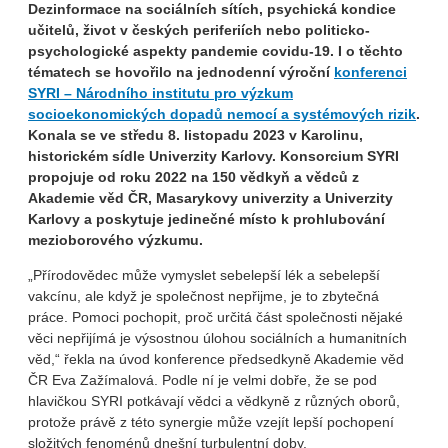
Dezinformace na sociálních sítích, psychická kondice
učitelů, život v českých periferiích nebo politicko-
psychologické aspekty pandemie covidu-19. I o těchto
tématech se hovořilo na jednodenní výroční
konferenci
SYRI – Národního institutu pro výzkum
socioekonomických dopadů nemocí a systémových rizik
.
Konala se ve středu 8. listopadu 2023 v Karolinu,
historickém sídle Univerzity Karlovy. Konsorcium SYRI
propojuje od roku 2022 na 150 vědkyň a vědců z
Akademie věd ČR, Masarykovy univerzity a Univerzity
Karlovy a poskytuje jedinečné místo k prohlubování
mezioborového výzkumu.
„Přírodovědec může vymyslet sebelepší lék a sebelepší
vakcínu, ale když je společnost nepřijme, je to zbytečná
práce. Pomoci pochopit, proč určitá část společnosti nějaké
věci nepřijímá je výsostnou úlohou sociálních a humanitních
věd,“ řekla na úvod konference předsedkyně Akademie věd
ČR Eva Zažímalová. Podle ní je velmi dobře, že se pod
hlavičkou SYRI potkávají vědci a vědkyně z různých oborů,
protože právě z této synergie může vzejít lepší pochopení
složitých fenoménů dnešní turbulentní doby.