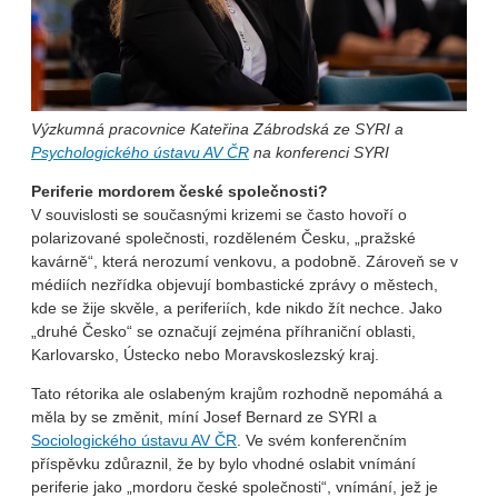
Výzkumná pracovnice Kateřina Zábrodská ze SYRI a
Psychologického ústavu AV ČR
na konferenci SYRI
Periferie mordorem české společnosti?
V souvislosti se současnými krizemi se často hovoří o
polarizované společnosti, rozděleném Česku, „pražské
kavárně“, která nerozumí venkovu, a podobně. Zároveň se v
médiích nezřídka objevují bombastické zprávy o městech,
kde se žije skvěle, a periferiích, kde nikdo žít nechce. Jako
„druhé Česko“ se označují zejména příhraniční oblasti,
Karlovarsko, Ústecko nebo Moravskoslezský kraj.
Tato rétorika ale oslabeným krajům rozhodně nepomáhá a
měla by se změnit, míní Josef Bernard ze SYRI a
Sociologického ústavu AV ČR
. Ve svém konferenčním
příspěvku zdůraznil, že by bylo vhodné oslabit vnímání
periferie jako „mordoru české společnosti“, vnímání, jež je