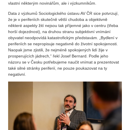
vlastní některým novinářům, ale i výzkumníkům.
Data z výzkumů Sociologického ústavu AV ČR sice potvrzují,
že je v periferiích skutečně větší chudoba a objektivně
některé aspekty žití nejsou tak příjemné jako v centru (třeba
horší dojezdnost), na druhou stranu subjektivní vnímání
obyvatel neodpovídá katastrofickým představám. „Bydlení v
periferiích se nepropisuje negativně do životní spokojenosti.
Naopak jsme zjistili, že nejméně spokojených lidí žije v
prosperujících jádrech,“ řekl Josef Bernard. Podle jeho
názoru se v Česku potřebujeme naučit vnímat a prezentovat
také silné stránky periferií, ne pouze poukazovat na ty
negativní.