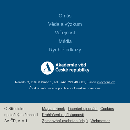
O nás
Věda a výzkum
Veřejnost
Média
Rychlé odkazy
Národní 3, 110 00 Praha 1, Tel.: +420 221 403 111, E-mail:
info@cas.cz
Část obsahu šířena pod licencí Creative commons
© Středisko
Mapa stránek
Licenční ujednání
Cookies
společných činností
Prohlášení o přístupnosti
AV ČR, v. v. i.
Zpracování osobních údajů
Webmaster