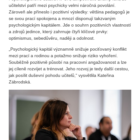
učitelství patří mezi psychicky velmi náročná povolání.
Zároveň ale přineslo i pozitivní výsledky: většina pedagogů je
se svou prací spokojena a mnozí disponují takzvaným
psychologickým kapitálem. Jde o souhrn pozitivních vlastností
a zdrojů jedince, který zahrnuje čtyři klíčové prvky:
optimismus, sebedůvěru, naději a odolnost.
„Psychologický kapitál významně snižuje pociťovaný konflikt
mezi prací a rodinou a potažmo snižuje riziko vyhoření.
Souběžně pozitivně působí na pracovní angažovanost a lze
jej cíleně rozvíjet a trénovat. Jeho rozvoj je tedy další cestou,
jak posílit duševní pohodu učitelů,“ vysvětlila Kateřina
Zábrodská.