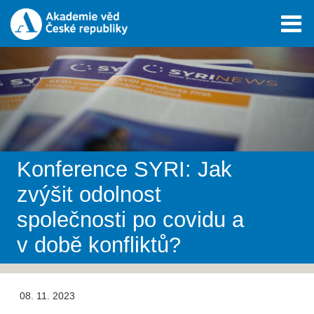
Konference SYRI: Jak
zvýšit odolnost
společnosti po covidu a
v době konfliktů?
08. 11. 2023