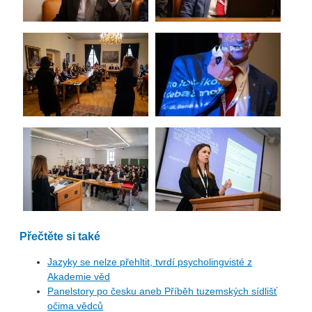
Přečtěte si také
Jazyky se nelze přehltit, tvrdí psycholingvisté z
Akademie věd
Panelstory po česku aneb Příběh tuzemských sídlišť
očima vědců