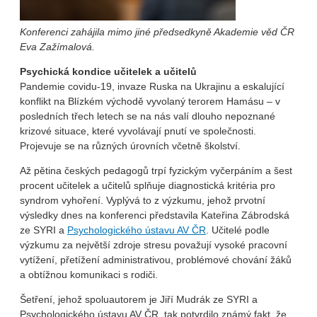
Konferenci zahájila mimo jiné předsedkyně Akademie věd ČR
Eva Zažímalová.
Psychická kondice učitelek a učitelů
Pandemie covidu-19, invaze Ruska na Ukrajinu a eskalující
konflikt na Blízkém východě vyvolaný terorem Hamásu – v
posledních třech letech se na nás valí dlouho nepoznané
krizové situace, které vyvolávají pnutí ve společnosti.
Projevuje se na různých úrovních včetně školství.
Až pětina českých pedagogů trpí fyzickým vyčerpáním a šest
procent učitelek a učitelů splňuje diagnostická kritéria pro
syndrom vyhoření. Vyplývá to z výzkumu, jehož prvotní
výsledky dnes na konferenci představila Kateřina Zábrodská
ze SYRI a
Psychologického ústavu AV ČR
. Učitelé podle
výzkumu za největší zdroje stresu považují vysoké pracovní
vytížení, přetížení administrativou, problémové chování žáků
a obtížnou komunikaci s rodiči.
Šetření, jehož spoluautorem je Jiří Mudrák ze SYRI a
Psychologického ústavu AV ČR, tak potvrdilo známý fakt, že