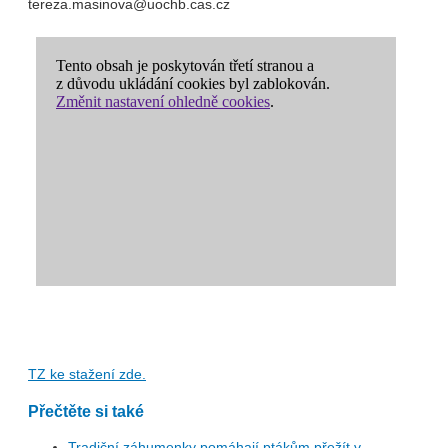
tereza.masinova@uochb.cas.cz
TZ ke stažení zde.
Přečtěte si také
Tradiční záhumenky pomáhají ptákům přežít v