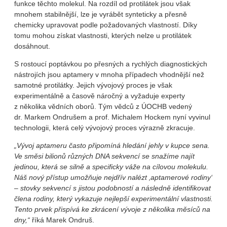
funkce těchto molekul. Na rozdíl od protilátek jsou však
mnohem stabilnější, lze je vyrábět synteticky a přesně
chemicky upravovat podle požadovaných vlastností. Díky
tomu mohou získat vlastnosti, kterých nelze u protilátek
dosáhnout.
S rostoucí poptávkou po přesných a rychlých diagnostických
nástrojích jsou aptamery v mnoha případech vhodnější než
samotné protilátky. Jejich vývojový proces je však
experimentálně a časově náročný a vyžaduje experty
z několika vědních oborů. Tým vědců z ÚOCHB vedený
dr. Markem Ondrušem a prof. Michalem Hockem nyní vyvinul
technologii, která celý vývojový proces výrazně zkracuje.
„Vývoj aptameru často připomíná hledání jehly v kupce sena.
Ve směsi bilionů různých DNA sekvencí se snažíme najít
jedinou, která se silně a specificky váže na cílovou molekulu.
Náš nový přístup umožňuje nejdřív nalézt ‚aptamerové rodiny‘
– stovky sekvencí s jistou podobností a následně identifikovat
člena rodiny, který vykazuje nejlepší experimentální vlastnosti.
Tento prvek přispívá ke zkrácení vývoje z několika měsíců na
dny,“
říká Marek Ondruš.