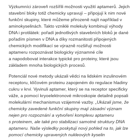
Výzkumníci zároveň rozšířili možnosti využití aptamerů. Jejich
stavební bloky totiž chemicky upravují – připojují k nim nové
funkční skupiny, které můžeme přirozeně najít například v
aminokyselinách. Takto vzniklé molekuly kombinují výhody
DNA i protilátek: pořadí jednotlivých stavebních bloků je dané
pořadím písmen v DNA a díky rozmanitosti připojených
chemických modifikací se výrazně rozšiřují možnosti
aptameru rozpoznávat biologicky významné cíle
a napodobovat interakce typické pro proteiny, které jsou
základem mnoha biologických procesů.
Potenciál nové metody ukázali vědci na lidském inzulinovém
receptoru, klíčovém proteinu zapojeném do regulace hladiny
cukru v krvi. Vyvinuli aptamer, který se na receptor specificky
váže, a pomocí kryoelektronové mikroskopie detailně popsali
molekulární mechanismus vzájemné vazby.
„Ukázali jsme, že
chemicky zavedené funkční skupiny mají zásadní význam
nejen pro rozpoznání a vytvoření komplexu aptameru
s proteinem, ale také pro stabilizaci samotné struktury DNA
aptameru. Naše výsledky poskytují nový pohled na to, jak lze
pomocí chemicky upravených nukleových kyselin