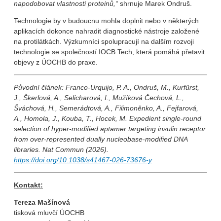
napodobovat vlastnosti proteinů,“
shrnuje Marek Ondruš.
Technologie by v budoucnu mohla doplnit nebo v některých
aplikacích dokonce nahradit diagnostické nástroje založené
na protilátkách. Výzkumníci spolupracují na dalším rozvoji
technologie se společností IOCB Tech, která pomáhá přetavit
objevy z ÚOCHB do praxe.
Původní článek: Franco-Urquijo, P. A., Ondruš, M., Kurfürst,
J., Škerlová, A., Selicharová, I., Mužíková Čechová, L.,
Šváchová, H., Semerádtová, A., Filimoněnko, A., Fejfarová,
A., Homola, J., Kouba, T., Hocek, M. Expedient single-round
selection of hyper-modified aptamer targeting insulin receptor
from over-represented dually nucleobase-modified DNA
libraries.
Nat Commun
(2026).
https://doi.org/10.1038/s41467-026-73676-y
Kontakt:
Tereza Mašínová
tisková mluvčí ÚOCHB