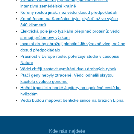
intenzivní zemědělské krajině
Kořeny rostou jinak, než vědci dosud předpokládali
Zemětřesení na Kamčatce bylo „slyšet“ až ve výšce
340 kilometrů
Elektrická pole jako fyzikální přepínač proteinů: vědci
shrnují průlomový výzkum
Invazní druhy ohrožují globální Jih výrazně více, než se
dosud předpokládalo
Prašnost v Evropě roste, potvrzuje studie v časopisu
Nature
Vědci chtějí zastavit vymírání dvou drobných rybek
Ptačí geny nebyly ztracené. Vědci odhalili skrytou
kapitolu evoluce genomu
Hnědí trpaslíci a horké Jupitery na společné cestě ke
hvězdám
Vědci budou mapovat bentické sinice na březích Lipna
Kde nás najdete