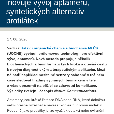
inovuje vývoj aptamerů,
syntetických alternativ
protilátek
17. 06. 2026
Vědci z
Ústavu organické chemie a biochemie AV ČR
(ÚOCHB) vyvinuli průlomovou technolo­gii pro efektivní
vývoj aptamerů. Nová metoda propojuje několik
biochemických a bioinformatických kroků a otevírá cestu
k novým diagnostickým a terapeutickým aplikacím. Mezi
ně patří například nositelné senzory
schopné v reálném
čase sledovat hladiny vybraných biomarkerů v těle
a včas upozornit na blížící se zdravotní komplikace.
Výsledky zveřejnil časopis
Nature Communications
.
Aptamery jsou krátké řetězce DNA nebo RNA, které dokážou
velmi přesně rozeznat a navázat konkrétní cílovou molekulu.
Podobně jako protilátky je lze využít k detekci nebo ovlivnění