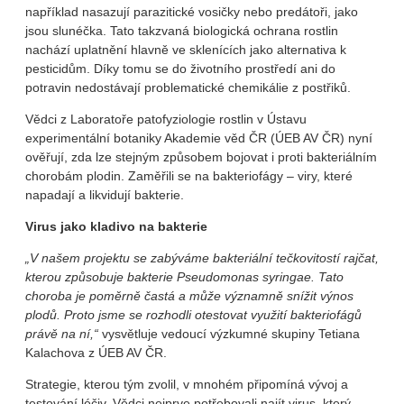
například nasazují parazitické vosičky nebo predátoři, jako
jsou slunéčka. Tato takzvaná biologická ochrana rostlin
nachází uplatnění hlavně ve sklenících jako alternativa k
pesticidům. Díky tomu se do životního prostředí ani do
potravin nedostávají problematické chemikálie z postřiků.
Vědci z Laboratoře patofyziologie rostlin v Ústavu
experimentální botaniky Akademie věd ČR (ÚEB AV ČR) nyní
ověřují, zda lze stejným způsobem bojovat i proti bakteriálním
chorobám plodin. Zaměřili se na bakteriofágy – viry, které
napadají a likvidují bakterie.
Virus jako kladivo na bakterie
„V našem projektu se zabýváme bakteriální tečkovitostí rajčat,
kterou způsobuje bakterie Pseudomonas syringae. Tato
choroba je poměrně častá a může významně snížit výnos
plodů. Proto jsme se rozhodli otestovat využití bakteriofágů
právě na ní,“
vysvětluje vedoucí výzkumné skupiny Tetiana
Kalachova z ÚEB AV ČR.
Strategie, kterou tým zvolil, v mnohém připomíná vývoj a
testování léčiv. Vědci nejprve potřebovali najít virus, který