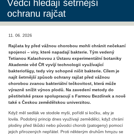
Vědci hledají šetrnější
ochranu rajčat
11. 06. 2026
Rajčata by před vážnou chorobou mohli chránit nečekaní
spojenci – viry, které napadají bakterie. Tým vedený
Tetianou Kalachovou z Ústavu experimentální botaniky
Akademie věd ČR vyvíjí technologii využívající
bakteriofágy, tedy viry schopné ničit bakterie. Cílem je
najít šetrnější způsob ochrany rajčat před vážnou
chorobou zvanou bakteriální tečkovitost, která může
výrazně snížit výnos plodů. Na zavedení metody do
pěstitelské praxe spolupracují s Farmou Bezdínek a nově
také s Českou zemědělskou univerzitou.
Když měl sedlák ve stodole myši, pořídil si kočku, aby je
lovila. Podobný princip dnes využívají zemědělci, když chrání
plodiny před škůdci nebo původci chorob (patogeny) pomocí
jejich přirozených nepřátel. Proti některým druhům hmyzu se