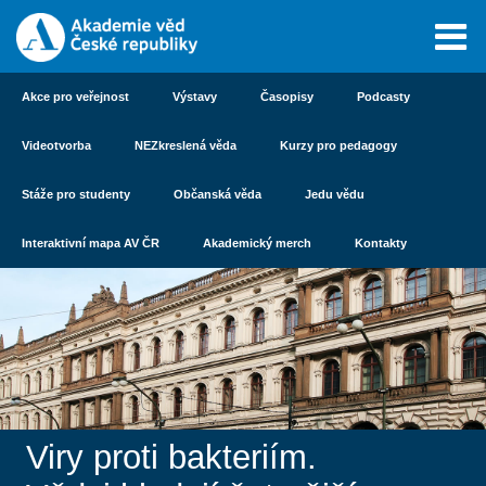
Akce pro veřejnost
Výstavy
Časopisy
Podcasty
Videotvorba
NEZkreslená věda
Kurzy pro pedagogy
Stáže pro studenty
Občanská věda
Jedu vědu
Interaktivní mapa AV ČR
Akademický merch
Kontakty
Viry proti bakteriím.