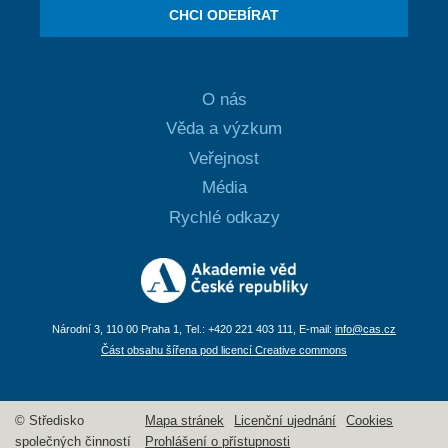
CHCI ODEBÍRAT
O nás
Věda a výzkum
Veřejnost
Média
Rychlé odkazy
Národní 3, 110 00 Praha 1, Tel.: +420 221 403 111, E-mail:
info@cas.cz
Část obsahu šířena pod licencí Creative commons
© Středisko
Mapa stránek
Licenční ujednání
Cookies
společných činností
Prohlášení o přístupnosti