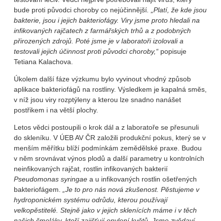
bude proti původci choroby co nejúčinnější
. „Platí, že kde jsou
bakterie, jsou i jejich bakteriofágy. Viry jsme proto hledali na
infikovaných rajčatech z farmářských trhů a z podobných
přirozených zdrojů. Poté jsme je v laboratoři izolovali a
testovali jejich účinnost proti původci choroby,“
popisuje
Tetiana Kalachova.
Úkolem další fáze výzkumu bylo vyvinout vhodný způsob
aplikace bakteriofágů na rostliny. Výsledkem je kapalná směs,
v níž jsou viry rozptýleny a kterou lze snadno nanášet
postřikem i na větší plochy.
Letos vědci postoupili o krok dál a z laboratoře se přesunuli
do skleníku. V ÚEB AV ČR založili produkční pokus, který se v
menším měřítku blíží podmínkám zemědělské praxe. Budou
v něm srovnávat výnos plodů a další parametry u kontrolních
neinfikovaných rajčat, rostlin infikovaných bakterií
Pseudomonas syringae
a u infikovaných rostlin ošetřených
bakteriofágem.
„Je to pro nás nová zkušenost. Pěstujeme v
hydroponickém systému odrůdu, kterou používají
velkopěstitelé. Stejně jako v jejich sklenících máme i v těch
našich čmeláky, kteří zajišťují opylení květů. Jsme zvědaví,