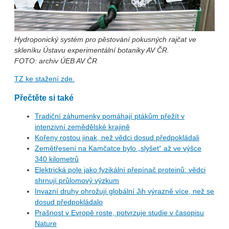
Hydroponický systém pro pěstování pokusných rajčat ve
skleníku Ústavu experimentální botaniky AV ČR.
FOTO: archiv ÚEB AV ČR
TZ ke stažení zde.
Přečtěte si také
Tradiční záhumenky pomáhají ptákům přežít v
intenzivní zemědělské krajině
Kořeny rostou jinak, než vědci dosud předpokládali
Zemětřesení na Kamčatce bylo „slyšet“ až ve výšce
340 kilometrů
Elektrická pole jako fyzikální přepínač proteinů: vědci
shrnují průlomový výzkum
Invazní druhy ohrožují globální Jih výrazně více, než se
dosud předpokládalo
Prašnost v Evropě roste, potvrzuje studie v časopisu
Nature