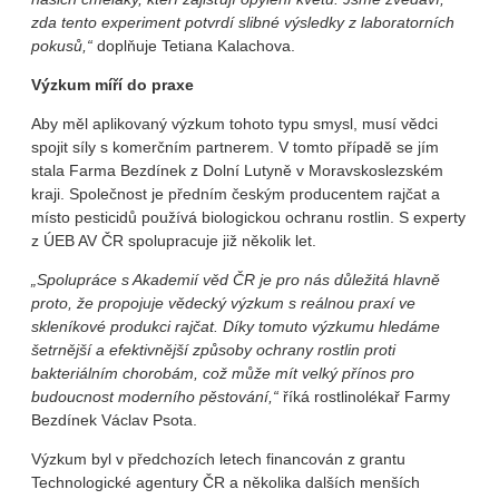
zda tento experiment potvrdí slibné výsledky z laboratorních
pokusů,“
doplňuje Tetiana Kalachova.
Výzkum míří do praxe
Aby měl aplikovaný výzkum tohoto typu smysl, musí vědci
spojit síly s komerčním partnerem. V tomto případě se jím
stala Farma Bezdínek z Dolní Lutyně v Moravskoslezském
kraji. Společnost je předním českým producentem rajčat a
místo pesticidů používá biologickou ochranu rostlin. S experty
z ÚEB AV ČR spolupracuje již několik let.
„Spolupráce s Akademií věd ČR je pro nás důležitá hlavně
proto, že propojuje vědecký výzkum s reálnou praxí ve
skleníkové produkci rajčat. Díky tomuto výzkumu hledáme
šetrnější a efektivnější způsoby ochrany rostlin proti
bakteriálním chorobám, což může mít velký přínos pro
budoucnost moderního pěstování,“
říká rostlinolékař Farmy
Bezdínek Václav Psota.
Výzkum byl v předchozích letech financován z grantu
Technologické agentury ČR a několika dalších menších