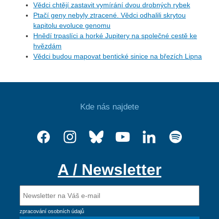
Vědci chtějí zastavit vymírání dvou drobných rybek
Ptačí geny nebyly ztracené. Vědci odhalili skrytou
kapitolu evoluce genomu
Hnědí trpaslíci a horké Jupitery na společné cestě ke
hvězdám
Vědci budou mapovat bentické sinice na březích Lipna
Kde nás najdete
A / Newsletter
zpracování osobních údajů