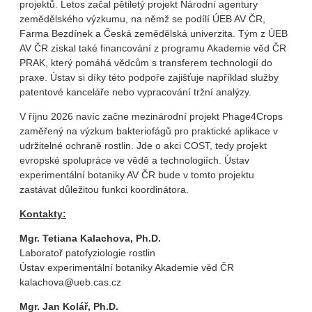
projektů. Letos začal pětiletý projekt Národní agentury
zemědělského výzkumu, na němž se podílí ÚEB AV ČR,
Farma Bezdínek a Česká zemědělská univerzita. Tým z ÚEB
AV ČR získal také financování z programu Akademie věd ČR
PRAK, který pomáhá vědcům s transferem technologií do
praxe. Ústav si díky této podpoře zajišťuje například služby
patentové kanceláře nebo vypracování tržní analýzy.
V říjnu 2026 navíc začne mezinárodní projekt Phage4Crops
zaměřený na výzkum bakteriofágů pro praktické aplikace v
udržitelné ochraně rostlin. Jde o akci COST, tedy projekt
evropské spolupráce ve vědě a technologiích. Ústav
experimentální botaniky AV ČR bude v tomto projektu
zastávat důležitou funkci koordinátora.
Kontakty:
Mgr. Tetiana Kalachova, Ph.D.
Laboratoř patofyziologie rostlin
Ústav experimentální botaniky Akademie věd ČR
kalachova@ueb.cas.cz
Mgr. Jan Kolář, Ph.D.