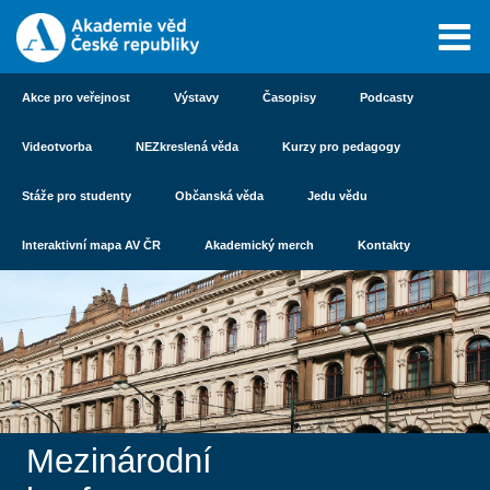
Akce pro veřejnost
Výstavy
Časopisy
Podcasty
Videotvorba
NEZkreslená věda
Kurzy pro pedagogy
Stáže pro studenty
Občanská věda
Jedu vědu
Interaktivní mapa AV ČR
Akademický merch
Kontakty
Mezinárodní