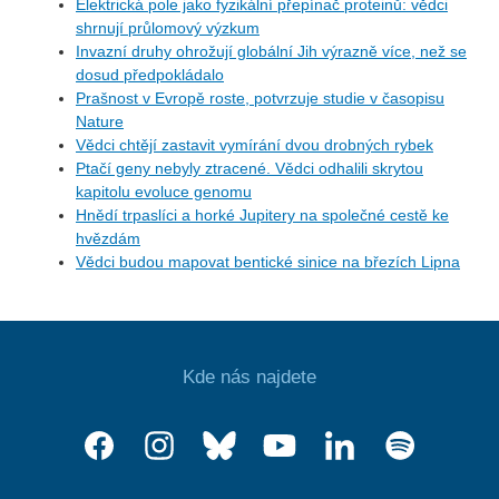
Elektrická pole jako fyzikální přepínač proteinů: vědci
shrnují průlomový výzkum
Invazní druhy ohrožují globální Jih výrazně více, než se
dosud předpokládalo
Prašnost v Evropě roste, potvrzuje studie v časopisu
Nature
Vědci chtějí zastavit vymírání dvou drobných rybek
Ptačí geny nebyly ztracené. Vědci odhalili skrytou
kapitolu evoluce genomu
Hnědí trpaslíci a horké Jupitery na společné cestě ke
hvězdám
Vědci budou mapovat bentické sinice na březích Lipna
Kde nás najdete