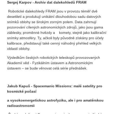
Sergej Karpov - Archiv dat dalekohledů FRAM
Robotické dalekohledy FRAM jsou v provozu téměř dvě
desetiletí a produkují unikátní dlouhodobou sadu datových
snímků oblohy se širokým zorným polem. Data zahrnují
pozorování cílených astronomických zdrojů, jako jsou gama
záblesky, proměnné hvězdy a komety, stejně jako kalibrační
snímky atmosféry. Ty, ačkoli byly původně získány pro účely
kalibrace, představují také cenný náhodný přehled velkých
oblastí oblohy.
Výsledkům českých robotických teleskopů provozovaných
Akademií věd - Fyzikálním ústavem a Astronomickým
ústavem – se bude věnovat celá série přednášek.
Jakub Kapuš - Spacemanic Missions: malé satelity pro
kosmické počasí
a vysokoenergetickou astrofyziku, ale i pro amatérskou
radioastronomii