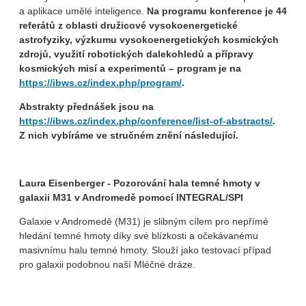
a aplikace umělé inteligence.
Na programu konference je 44
referátů z oblasti družicové vysokoenergetické
astrofyziky, výzkumu vysokoenergetických kosmických
zdrojů, využití robotických dalekohledů a přípravy
kosmických misí a experimentů – program je na
https://ibws.cz/index.php/program/
.
Abstrakty přednášek jsou na
https://ibws.cz/index.php/conference/list-of-abstracts/
.
Z nich vybíráme ve stručném znění následující.
Laura Eisenberger - Pozorování hala temné hmoty v
galaxii M31 v Andromedě pomocí INTEGRAL/SPI
Galaxie v Andromedě (M31) je slibným cílem pro nepřímé
hledání temné hmoty díky své blízkosti a očekávanému
masivnímu halu temné hmoty. Slouží jako testovací případ
pro galaxii podobnou naší Mléčné dráze.