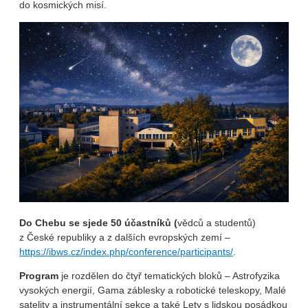
do kosmických misí.
Do Chebu
se sjede 50 účastníků (
vědců a studentů)
z České republiky a z dalších evropských zemí –
https://ibws.cz/index.php/conference/participants/
.
Program
je rozdělen do čtyř tematických bloků – Astrofyzika
vysokých energií, Gama záblesky a robotické teleskopy, Malé
satelity a instrumentální sekce a také Lety s lidskou posádkou