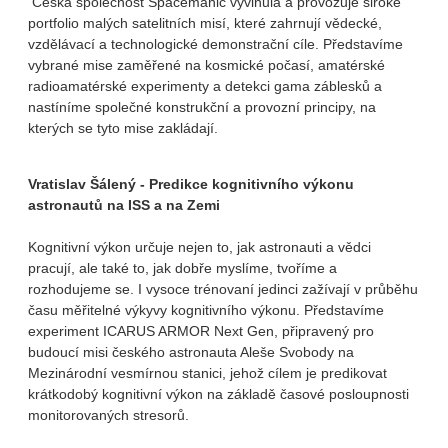
Česká společnost Spacemanic vyvinula a provozuje široké
portfolio malých satelitních misí, které zahrnují vědecké,
vzdělávací a technologické demonstrační cíle. Představíme
vybrané mise zaměřené na kosmické počasí, amatérské
radioamatérské experimenty a detekci gama záblesků a
nastíníme společné konstrukční a provozní principy, na
kterých se tyto mise zakládají.
Vratislav Šálený - Predikce kognitivního výkonu
astronautů na ISS a na Zemi
Kognitivní výkon určuje nejen to, jak astronauti a vědci
pracují, ale také to, jak dobře myslíme, tvoříme a
rozhodujeme se. I vysoce trénovaní jedinci zažívají v průběhu
času měřitelné výkyvy kognitivního výkonu. Představíme
experiment ICARUS ARMOR Next Gen, připravený pro
budoucí misi českého astronauta Aleše Svobody na
Mezinárodní vesmírnou stanici, jehož cílem je predikovat
krátkodobý kognitivní výkon na základě časové posloupnosti
monitorovaných stresorů.