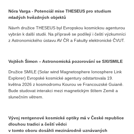
Nóra Varga - Potenciál mise THESEUS pro studium
mladých hvězdných objektů
Návrh družice THESEUS byl Evropskou kosmickou agenturou
vybrán k další studii. Na přípravě se podílejí i čeští výzkumníci
z Astronomického ústavu AV ČR a Fakulty elektronické ČVUT.
Vojtěch Šimon – Astronomická pozorování se SXI/SMILE
Družice SMILE (Solar wind Magnetosphere Ionosphere Link
Explorer) Evropské kosmické agentury odstartovala 19.
května 2026 z kosmodromu Kourou ve Francouzské Guianě.
Bude studovat interakci mezi magnetickým štítem Země a
slunečním větrem.
Vývoj rentgenové kosmické optiky
má v České republice
dlouhou tradici a čeští vědci
v tomto oboru dosáhli mezinárodně uznávaných