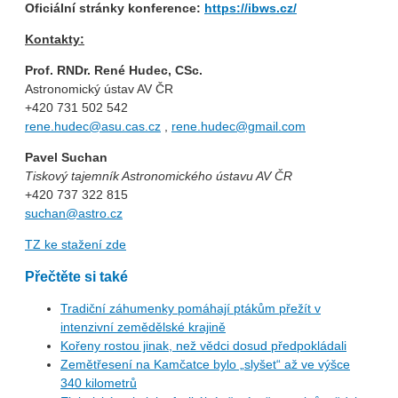
Oficiální stránky konference:
https://ibws.cz/
Kontakty:
Prof. RNDr. René Hudec, CSc.
Astronomický ústav AV ČR
+420 731 502 542
rene.hudec@asu.cas.cz
,
rene.hudec@gmail.com
Pavel Suchan
Tiskový tajemník Astronomického ústavu AV ČR
+420 737 322 815
suchan@astro.cz
TZ ke stažení zde
Přečtěte si také
Tradiční záhumenky pomáhají ptákům přežít v
intenzivní zemědělské krajině
Kořeny rostou jinak, než vědci dosud předpokládali
Zemětřesení na Kamčatce bylo „slyšet“ až ve výšce
340 kilometrů