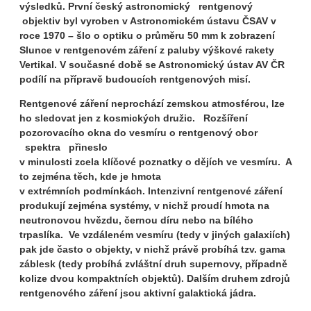
výsledků. První český astronomický rentgenový
objektiv byl vyroben v Astronomickém ústavu ČSAV v
roce 1970 – šlo o optiku o průměru 50 mm k zobrazení
Slunce v rentgenovém záření z paluby výškové rakety
Vertikal. V současné době se Astronomický ústav AV ČR
podílí na přípravě budoucích rentgenových misí.
Rentgenové záření
neprochází zemskou atmosférou, lze
ho sledovat jen z kosmických družic.
Rozšíření
pozorovacího okna do vesmíru o rentgenový obor
spektra přineslo
v minulosti zcela klíčové poznatky o dějích ve vesmíru. A
to zejména těch, kde je hmota
v extrémních podmínkách. Intenzivní rentgenové záření
produkují zejména systémy, v nichž proudí hmota na
neutronovou hvězdu, černou díru nebo na bílého
trpaslíka. Ve vzdáleném vesmíru (tedy v jiných galaxiích)
pak jde často o objekty, v nichž právě probíhá tzv. gama
záblesk (tedy probíhá zvláštní druh supernovy, případně
kolize dvou kompaktních objektů). Dalším druhem zdrojů
rentgenového záření jsou aktivní galaktická jádra.