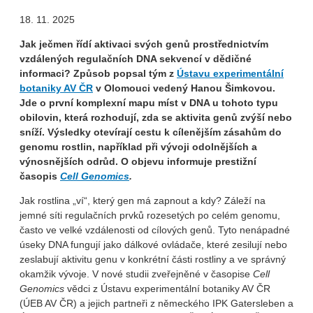
18. 11. 2025
Jak ječmen řídí aktivaci svých genů prostřednictvím
vzdálených regulačních DNA sekvencí v dědičné
informaci? Způsob popsal tým z
Ústavu experimentální
botaniky AV ČR
v Olomouci vedený Hanou Šimkovou.
Jde o první komplexní mapu míst v DNA u tohoto typu
obilovin, která rozhodují, zda se aktivita genů zvýší nebo
sníží. Výsledky otevírají cestu k cílenějším zásahům do
genomu rostlin, například při vývoji odolnějších a
výnosnějších odrůd. O objevu informuje prestižní
časopis
Cell Genomics
.
Jak rostlina „ví“, který gen má zapnout a kdy? Záleží na
jemné síti regulačních prvků rozesetých po celém genomu,
často ve velké vzdálenosti od cílových genů. Tyto nenápadné
úseky DNA fungují jako dálkové ovládače, které zesilují nebo
zeslabují aktivitu genu v konkrétní části rostliny a ve správný
okamžik vývoje. V nové studii zveřejněné v časopise
Cell
Genomics
vědci z Ústavu experimentální botaniky AV ČR
(ÚEB AV ČR) a jejich partneři z německého IPK Gatersleben a