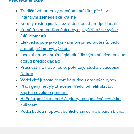
Tradiční záhumenky pomáhají ptákům přežít v
intenzivní zemědělské krajině
Kořeny rostou jinak, než vědci dosud předpokládali
Zemětřesení na Kamčatce bylo „slyšet“ až ve výšce
340 kilometrů
Elektrická pole jako fyzikální přepínač proteinů: vědci
shrnují průlomový výzkum
Invazní druhy ohrožují globální Jih výrazně více, než se
dosud předpokládalo
Prašnost v Evropě roste, potvrzuje studie v časopisu
Nature
Vědci chtějí zastavit vymírání dvou drobných rybek
Ptačí geny nebyly ztracené. Vědci odhalili skrytou
kapitolu evoluce genomu
Hnědí trpaslíci a horké Jupitery na společné cestě ke
hvězdám
Vědci budou mapovat bentické sinice na březích Lipna