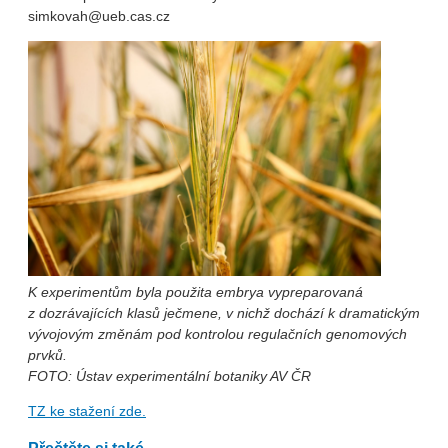
simkovah@ueb.cas.cz
K experimentům byla použita embrya vypreparovaná
z dozrávajících klasů ječmene, v nichž dochází k dramatickým
vývojovým změnám pod kontrolou regulačních genomových
prvků.
FOTO: Ústav experimentální botaniky AV ČR
TZ ke stažení zde.
Přečtěte si také