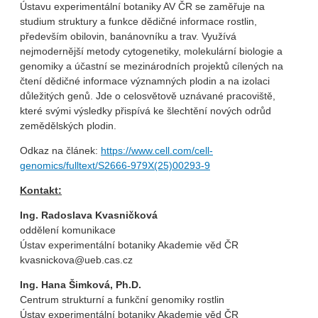
Ústavu experimentální botaniky AV ČR se zaměřuje na
studium struktury a funkce dědičné informace rostlin,
především obilovin, banánovníku a trav. Využívá
nejmodernější metody cytogenetiky, molekulární biologie a
genomiky a účastní se mezinárodních projektů cílených na
čtení dědičné informace významných plodin a na izolaci
důležitých genů. Jde o celosvětově uznávané pracoviště,
které svými výsledky přispívá ke šlechtění nových odrůd
zemědělských plodin.
Odkaz na článek:
https://www.cell.com/cell-
genomics/fulltext/S2666-979X(25)00293-9
Kontakt:
Ing. Radoslava Kvasničková
oddělení komunikace
Ústav experimentální botaniky Akademie věd ČR
kvasnickova@ueb.cas.cz
Ing. Hana Šimková, Ph.D.
Centrum strukturní a funkční genomiky rostlin
Ústav experimentální botaniky Akademie věd ČR