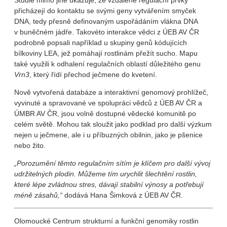
Studie mimo jiné ukazuje, že vzdálené regulační prvky
přicházejí do kontaktu se svými geny vytvářením smyček
DNA, tedy přesně definovaným uspořádáním vlákna DNA
v buněčném jádře. Takovéto interakce vědci z ÚEB AV ČR
podrobně popsali například u skupiny genů kódujících
bílkoviny LEA, jež pomáhají rostlinám přežít sucho. Mapu
také využili k odhalení regulačních oblastí důležitého genu
Vrn3
, který řídí přechod ječmene do kvetení.
Nově vytvořená databáze a interaktivní genomový prohlížeč,
vyvinuté a spravované ve spolupráci vědců z ÚEB AV ČR a
ÚMBR AV ČR, jsou volně dostupné vědecké komunitě po
celém světě. Mohou tak sloužit jako podklad pro další výzkum
nejen u ječmene, ale i u příbuzných obilnin, jako je pšenice
nebo žito.
„Porozumění těmto regulačním sítím je klíčem pro další vývoj
udržitelných plodin. Můžeme tím urychlit šlechtění rostlin,
které lépe zvládnou stres, dávají stabilní výnosy a potřebují
méně zásahů,“
dodává Hana Šimková z ÚEB AV ČR.
Olomoucké Centrum strukturní a funkční genomiky rostlin