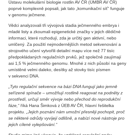
Ústavu molekulární biologie rostlin AV ČR (ÚMBR AV ČR)
poprvé komplexně popsali, jak tato „komunikační síť“ funguje
v genomu ječmene.
Vědci analyzovali tři vývojová stadia ječmenného embrya i
mladé listy a zkoumali epigenetické značky v jejich dědičné
informaci, které rozhodují, zda je určitý gen aktivní, nebo
umlčený. Za použití nejmodernějších metod sekvenování a
strojového učení vytvořili detailní mapu více než 77 tisíc
předpokládaných regulačních prvků, jež společně zaujímají
asi 1,5 % ječmenného genomu. Mnohé z nich působí na geny
umístěné velmi daleko, desítky až stovky tisíc písmen
v sekvenci DNA.
„Tyto regulační sekvence na bázi DNA fungují jako jemně
seřízené spínače – umožňují rostlině reagovat na podněty z
prostředí, určují směr vývoje nebo přechod do reprodukční
fáze,“
říká Hana Šimková z ÚEB AV ČR, hlavní řešitelka
projektu.
„Jejich poznání nám umožní přesněji pochopit, proč
se některé odrůdy vyvíjejí odlišně, a nabízí nové nástroje pro
jejich cílené vylepšování.“