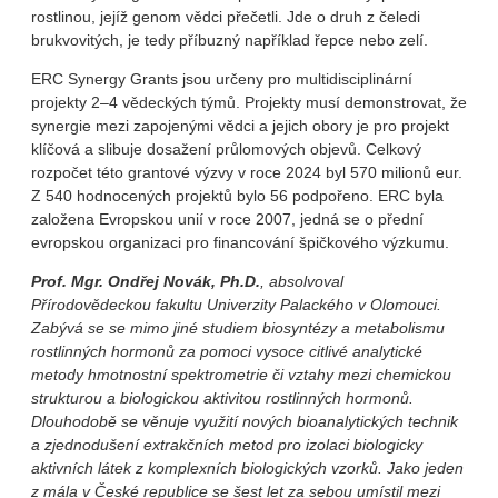
rostlinou, jejíž genom vědci přečetli. Jde o druh z čeledi
brukvovitých, je tedy příbuzný například řepce nebo zelí.
ERC Synergy Grants jsou určeny pro multidisciplinární
projekty 2–4 vědeckých týmů. Projekty musí demonstrovat, že
synergie mezi zapojenými vědci a jejich obory je pro projekt
klíčová a slibuje dosažení průlomových objevů. Celkový
rozpočet této grantové výzvy v roce 2024 byl 570 milionů eur.
Z 540 hodnocených projektů bylo 56 podpořeno. ERC byla
založena Evropskou unií v roce 2007, jedná se o přední
evropskou organizaci pro financování špičkového výzkumu.
Prof. Mgr. Ondřej Novák, Ph.D.
, absolvoval
Přírodovědeckou fakultu Univerzity Palackého v Olomouci.
Zabývá se se mimo jiné studiem biosyntézy a metabolismu
rostlinných hormonů za pomoci vysoce citlivé analytické
metody hmotnostní spektrometrie či vztahy mezi chemickou
strukturou a biologickou aktivitou rostlinných hormonů.
Dlouhodobě se věnuje využití nových bioanalytických technik
a zjednodušení extrakčních metod pro izolaci biologicky
aktivních látek z komplexních biologických vzorků. Jako jeden
z mála v České republice se šest let za sebou umístil mezi