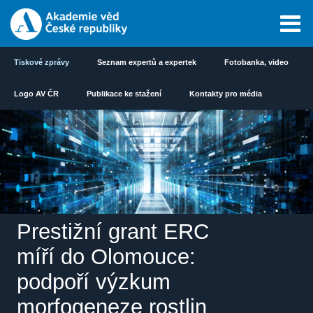
Tiskové zprávy
Seznam expertů a expertek
Fotobanka, video
Logo AV ČR
Publikace ke stažení
Kontakty pro média
Prestižní grant ERC
míří do Olomouce:
podpoří výzkum
morfogeneze rostlin