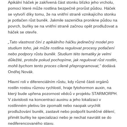
Apikální háček je zakřivená část stonku blízko jeho vrcholu,
pomocí které může rostlina bezpečně prorůst půdou. Háček
se vytvoří díky tomu, že na vnitřní straně vznikajícího stonku
je potlačen růst buněk. Jakmile sazenička pronikne půdou na
povrch, buňky se na vnitřní straně začnou opět prodlužovat a
háček se otevře.
„Tato vlastnost činí z apikálního háčku jedinečný model pro
studium toho, jak může rostlina regulovat procesy potlačení
nebo podpory růstu buněk. Studium této tematiky je velmi
důležité, protože pokud pochopíme, jak regulovat růst rostlin,
mohli bychom tento proces cíleně přeprogramovat,“
dodává
Ondřej Novák.
Hlavní roli v diferenciálním růstu, kdy různé části orgánů
rostlin rostou různou rychlostí, hraje fytohormon auxin, na
který bude upřena pozornost vědců v projektu STARMORPH.
V závislosti na koncentraci auxinu a jeho lokalizaci v
rostlinném pletivu lze zpomalit nebo naopak urychlit
prodlužování buněk, zastavit nebo podpořit buněčné dělení,
přimět buňky ke specializaci nebo je nechat navrátit se do
nediferencovaného stavu.