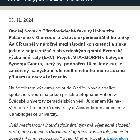
05. 11. 2024
Ondřej Novák z
Přírodovědecké fakulty Univerzity
Palackého v Olomouci a Ústavu experimentální botaniky
AV ČR
uspěl v náročné mezinárodní konkurenci a získal
jeden z nejprestižnějších vědeckých grantů Evropské
výzkumné rady (ERC). Projekt STARMORPH v kategorii
Synergy Grants, který byl podpořen 10 miliony eur, je
zaměřený na výzkum role rostlinného hormonu auxinu
při růstu a tvarování rostlin.
Na šestiletém výzkumu se bude Ondřej Novák podílet
společně s koordinátorkou projektu Stéphanií Robert ze
Švédské univerzity zemědělských věd, Jürgenem Kleine-
Vehnem z Freiburské univerzity a Alexanderem Jonesem z
Cambridgeské univerzity.
„Náš mezinárodní interdisciplinární tým má výjimečné složení
proto, aby popsal složitosti morfogeneze rostlin tak, jak se to
dosud nikomu nepodařilo,“
uvádí Ondřej Novák z
Laboratoře