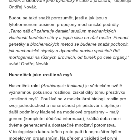
buněk a sledování jeho dynamiky v čase a prostoru,“
doplňuje
Ondřej Novák.
Budou se také snažit porozumět, jestli a jak jsou s
fytohormonem auxinem propojeny mechanické podněty.
„Tento náš cíl zahrnuje detailní studium mechanických
vlastností buněčné stěny a jejich vlivu na růst rostlin. Pomocí
genetiky a biochemických metod se budeme snažit pochopit,
jak mechanické signály a dynamika auxinu společně řídí
morfogenezi na různých úrovních, od buněk po celé orgány,“
uvádí Ondřej Novák.
Huseníček jako rostlinná myš
Huseníček rolní
(Arabidopsis thaliana)
je vědeckém světě
významnou pokusnou rostlinou, získal díky tomu přezdívku
„rostlinná myš“. Používá se v molekulární biologii rostlin pro
svoji jednoduchost a nenáročnost při pěstování. Splňuje i
další podmínky kladené na modelové organismy – malý
genom (kompletní dědičná informace), krátká doba mezi
dvěma generacemi a dostatečné množství potomstva.
V biologických laboratořích proto patří k nejrozšířenějším
modelovým organismům. Na přelomu tisíciletí byl první