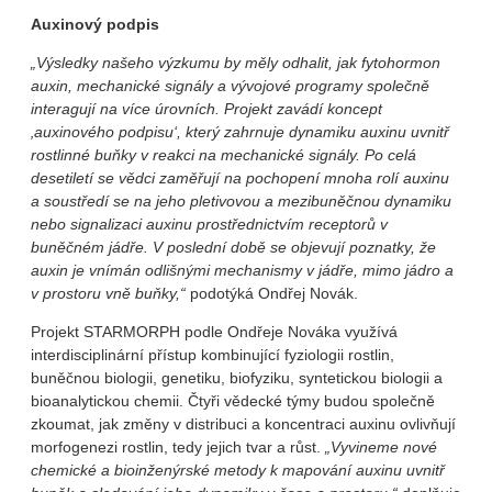
Auxinový podpis
„Výsledky našeho výzkumu by měly odhalit, jak fytohormon
auxin, mechanické signály a vývojové programy společně
interagují na více úrovních. Projekt zavádí koncept
‚auxinového podpisu‘, který zahrnuje dynamiku auxinu uvnitř
rostlinné buňky v reakci na mechanické signály. Po celá
desetiletí se vědci zaměřují na pochopení mnoha rolí auxinu
a soustředí se na jeho pletivovou a mezibuněčnou dynamiku
nebo signalizaci auxinu prostřednictvím receptorů v
buněčném jádře. V poslední době se objevují poznatky, že
auxin je vnímán odlišnými mechanismy v jádře, mimo jádro a
v prostoru vně buňky,“
podotýká Ondřej Novák.
Projekt STARMORPH podle Ondřeje Nováka využívá
interdisciplinární přístup kombinující fyziologii rostlin,
buněčnou biologii, genetiku, biofyziku, syntetickou biologii a
bioanalytickou chemii. Čtyři vědecké týmy budou společně
zkoumat, jak změny v distribuci a koncentraci auxinu ovlivňují
morfogenezi rostlin, tedy jejich tvar a růst.
„Vyvineme nové
chemické a bioinženýrské metody k mapování auxinu uvnitř