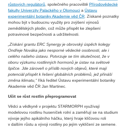
růstových regulátorů
, společného pracoviště
Přírodovědecké
fakulty Univerzity Palackého v Olomouci
a
Ústavu
experimentální botaniky Akademie věd ČR
. Získané poznatky
mohou být v budoucnu využity pro zvýšení výnosů
zemědělských plodin, což může přispět ke zlepšení
potravinové bezpečnosti a udržitelnosti.
„Získání grantu ERC Synergy je obrovský úspěch kolegy
Ondřeje Nováka jako nesporné vědecké osobnosti, ale i
celého našeho ústavu. Potvrzuje se tím skutečnost, že v
oboru výzkumu rostlinných hormonů je ústav na světové
špičce. Jde zároveň o příslib nových objevů, které mají
potenciál přispět k řešení globálních problémů, jež přináší
změna klimatu,“
říká ředitel Ústavu experimentální botaniky
Akademie věd ČR Jan Martinec.
Učit se růst rostlin přeprogramovat
Vědci a vědkyně v projektu STARMORPH využívají
modelovou rostlinu huseníček rolní a zaměřují se na studium
vývoje jejího apikálního háčku, který hraje klíčovou roli
v dalším růstu a vývoji rostliny po jejím vyklíčení ze semene.