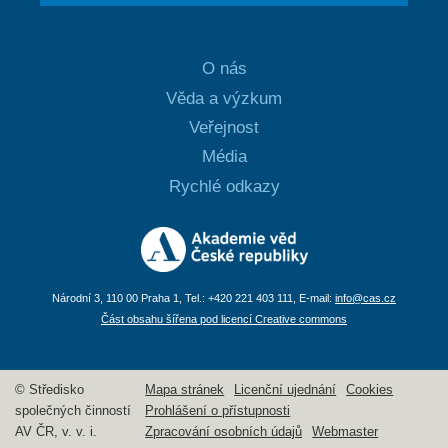
O nás
Věda a výzkum
Veřejnost
Média
Rychlé odkazy
Národní 3, 110 00 Praha 1, Tel.: +420 221 403 111, E-mail:
info@cas.cz
Část obsahu šířena pod licencí Creative commons
© Středisko
Mapa stránek
Licenční ujednání
Cookies
společných činností
Prohlášení o přístupnosti
AV ČR, v. v. i.
Zpracování osobních údajů
Webmaster