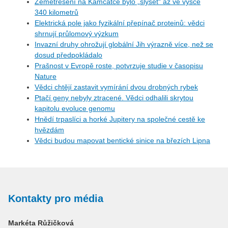
Zemětřesení na Kamčatce bylo „slyšet“ až ve výšce
340 kilometrů
Elektrická pole jako fyzikální přepínač proteinů: vědci
shrnují průlomový výzkum
Invazní druhy ohrožují globální Jih výrazně více, než se
dosud předpokládalo
Prašnost v Evropě roste, potvrzuje studie v časopisu
Nature
Vědci chtějí zastavit vymírání dvou drobných rybek
Ptačí geny nebyly ztracené. Vědci odhalili skrytou
kapitolu evoluce genomu
Hnědí trpaslíci a horké Jupitery na společné cestě ke
hvězdám
Vědci budou mapovat bentické sinice na březích Lipna
Kontakty pro média
Markéta Růžičková