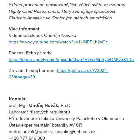
jedním procentem nejcitovanějších vědců světa v seznamu
Highly Cited Researchers, který zveřejňuje společnost
Clarivate Analytics ve Spojených státech amerických.
Více informací
:
Videomedailonek Ondřeje Nováka:
https://www.youtube.com/watch?v=1UNPFLh2vOc
Podcast Echo přírody:
https://open.spotify.com/episode/3wb7R1wzMpSytvOMObX1Ba
Za vším hledej hormon:
https://pdf.avcr.cz/A/2024-
03/#page=39
Kontakt
:
prof. Mgr.
Ondřej Novák,
Ph.D.
Laboratoř růstových regulátorů
Přírodovědecká fakulta Univerzity Palackého v Olomouci a
Ústav experimentální botaniky AV ČR
ondrej.novak@upol.cz, novako@ueb.cas.cz
+420 777 646 360