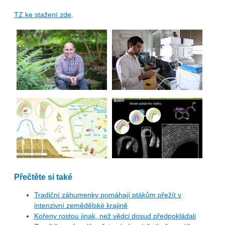
TZ ke stažení zde
.
Přečtěte si také
Tradiční záhumenky pomáhají ptákům přežít v
intenzivní zemědělské krajině
Kořeny rostou jinak, než vědci dosud předpokládali