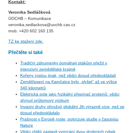
Kontakt:
Veronika Sedláčková
ÚOCHB – Komunikace
veronika.sedlackova@uochb.cas.cz
mob: +420 602 160 135
TZ ke stažení zde.
Přečtěte si také
Tradiční záhumenky pomáhají ptákům přežít v
intenzivní zemědělské krajině
Kořeny rostou jinak, než vědci dosud předpokládali
Zemětřesení na Kamčatce bylo „slyšet“ až ve výšce
340 kilometrů
Elektrická pole jako fyzikální přepínač proteinů: vědci
shrnují průlomový výzkum
Invazní druhy ohrožují globální Jih výrazně více, než se
dosud předpokládalo
Prašnost v Evropě roste, potvrzuje studie v časopisu
Nature
Vědci chtějí zastavit vymírání dvou drobných rybek