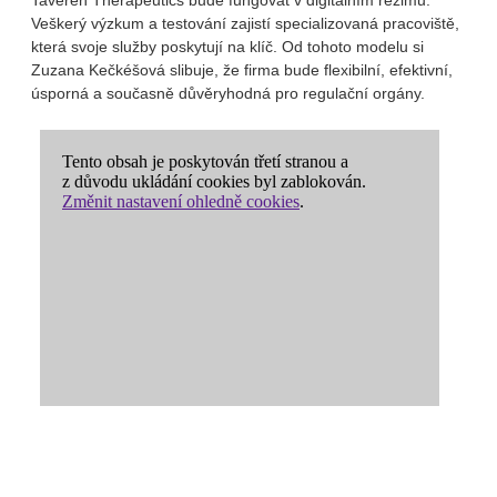
Taveren Therapeutics bude fungovat v digitálním režimu.
Veškerý výzkum a testování zajistí specializovaná pracoviště,
která svoje služby poskytují na klíč. Od tohoto modelu si
Zuzana Kečkéšová slibuje, že firma bude flexibilní, efektivní,
úsporná a současně důvěryhodná pro regulační orgány.