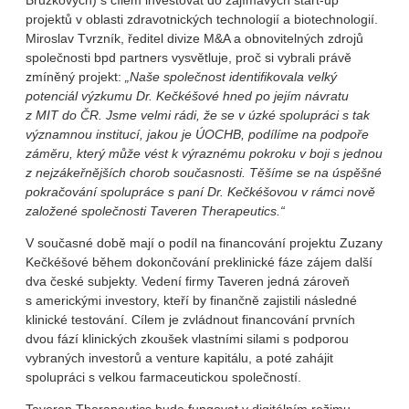
Brůžkových) s cílem investovat do zajímavých start-up
projektů v oblasti zdravotnických technologií a biotechnologií.
Miroslav Tvrzník, ředitel divize M&A a obnovitelných zdrojů
společnosti bpd partners vysvětluje, proč si vybrali právě
zmíněný projekt:
„Naše společnost identifikovala velký
potenciál výzkumu Dr. Kečkéšové hned po jejím návratu
z MIT do ČR. Jsme velmi rádi, že se v úzké spolupráci s tak
významnou institucí, jakou je ÚOCHB, podílíme na podpoře
záměru, který může vést k výraznému pokroku v boji s jednou
z nejzákeřnějších chorob současnosti. Těšíme se na úspěšné
pokračování spolupráce s paní Dr. Kečkéšovou v rámci nově
založené společnosti Taveren Therapeutics.“
V současné době mají o podíl na financování projektu Zuzany
Kečkéšové během dokončování preklinické fáze zájem další
dva české subjekty. Vedení firmy Taveren jedná zároveň
s americkými investory, kteří by finančně zajistili následné
klinické testování. Cílem je zvládnout financování prvních
dvou fází klinických zkoušek vlastními silami s podporou
vybraných investorů a venture kapitálu, a poté zahájit
spolupráci s velkou farmaceutickou společností.