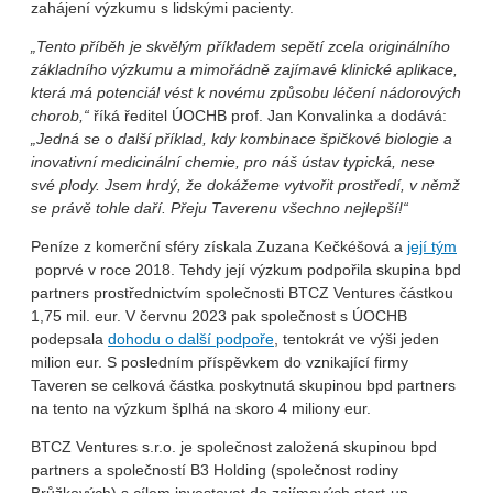
zahájení výzkumu s lidskými pacienty.
„Tento příběh je skvělým příkladem sepětí zcela originálního
základního výzkumu a mimořádně zajímavé klinické aplikace,
která má potenciál vést k novému způsobu léčení nádorových
chorob,“
říká ředitel ÚOCHB prof. Jan Konvalinka a dodává:
„Jedná se o další příklad, kdy kombinace špičkové biologie a
inovativní medicinální chemie, pro náš ústav typická, nese
své plody. Jsem hrdý, že dokážeme vytvořit prostředí, v němž
se právě tohle daří. Přeju Taverenu všechno nejlepší!“
Peníze z komerční sféry získala Zuzana Kečkéšová a
její tým
poprvé v roce 2018. Tehdy její výzkum podpořila skupina bpd
partners prostřednictvím společnosti BTCZ Ventures částkou
1,75 mil. eur. V červnu 2023 pak společnost s ÚOCHB
podepsala
dohodu o další podpoře
, tentokrát ve výši jeden
milion eur. S posledním příspěvkem do vznikající firmy
Taveren se celková částka poskytnutá skupinou bpd partners
na tento na výzkum šplhá na skoro 4 miliony eur.
BTCZ Ventures s.r.o. je společnost založená skupinou bpd
partners a společností B3 Holding (společnost rodiny