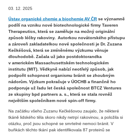
03. 12. 2025
Ústav organické chemie a biochemie AV ČR
se významně
podílí na vzniku nové biotechnologické firmy Taveren
Therapeutics, která se zaměřuje na možný originální
způsob léčby rakoviny. Autorkou novátorského přístupu
a zároveň zakladatelkou nové společnosti je Dr. Zuzana
Kečkéšová, která se zmíněnému výzkumu věnuje
dlouhodobě. Začala už jako postdoktorandka
v americkém Massachusettském technologickém
institutu (MIT). Vědkyně nabízí neotřelý způsob, jak
podpořit schopnost organismu bránit se zhoubným
nádorům. Výzkum pokračuje v ÚOCHB a finančně ho
podporuje už řadu let česká společnost BTCZ Ventures
ze skupiny bpd partners a. s., která se stala rovněž
největším společníkem nové spin-off firmy.
Na začátku všeho Zuzanu Kečkéšovou zaujalo, že některé
tkáně lidského těla skoro nikdy netrpí rakovinou, a položila si
otázku, proč jsou schopné se smrtelné nemoci bránit. V
buňkách těchto tkání pak identifikovala 87 proteinů se