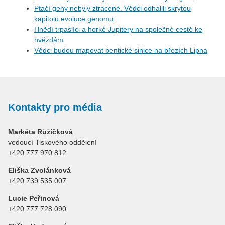
Ptačí geny nebyly ztracené. Vědci odhalili skrytou
kapitolu evoluce genomu
Hnědí trpaslíci a horké Jupitery na společné cestě ke
hvězdám
Vědci budou mapovat bentické sinice na březích Lipna
Kontakty pro média
Markéta Růžičková
vedoucí Tiskového oddělení
+420 777 970 812
Eliška Zvolánková
+420 739 535 007
Lucie Peřinová
+420 777 728 090