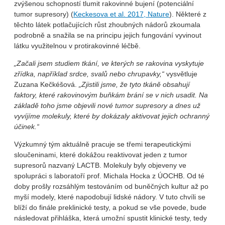
zvýšenou schopností tlumit rakovinné bujení (potenciální
tumor supresory) (
Keckesova et al. 2017, Nature
). Některé z
těchto látek potlačujících růst zhoubných nádorů zkoumala
podrobně a snažila se na principu jejich fungování vyvinout
látku využitelnou v protirakovinné léčbě.
„Začali jsem studiem tkání, ve kterých se rakovina vyskytuje
zřídka, například srdce, svalů nebo chrupavky,“
vysvětluje
Zuzana Kečkéšová.
„Zjistili jsme, že tyto tkáně obsahují
faktory, které rakovinovým buňkám brání se v nich usadit. Na
základě toho jsme objevili nové tumor supresory a dnes už
vyvíjíme molekuly, které by dokázaly aktivovat jejich ochranný
účinek.“
Výzkumný tým aktuálně pracuje se třemi terapeutickými
sloučeninami, které dokážou reaktivovat jeden z tumor
supresorů nazvaný LACTB. Molekuly byly objeveny ve
spolupráci s laboratoří prof. Michala Hocka z ÚOCHB. Od té
doby prošly rozsáhlým testováním od buněčných kultur až po
myší modely, které napodobují lidské nádory. V tuto chvíli se
blíží do finále preklinické testy, a pokud se vše povede, bude
následovat přihláška, která umožní spustit klinické testy, tedy