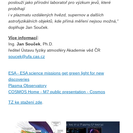
poslouží jako přírodní laboratoř pro výzkum jevů, které
probíhají
i v plazmatu vzdálených hvězd, supernov a dalších
astrofyzikálních objektů, kde přímá měření nejsou možná,“
doplňuje Jan Souček.
Více informací
:
Ing.
Jan Souček
, Ph.D.
ředitel Ústavu fyziky atmosféry Akademie věd ČR
soucek@ufa.cas.cz
ESA - ESA science missions get green light for new
discoveries
Plasma Observatory
COSMOS Home - M7 public presentation - Cosmos
TZ ke stažení zde
.