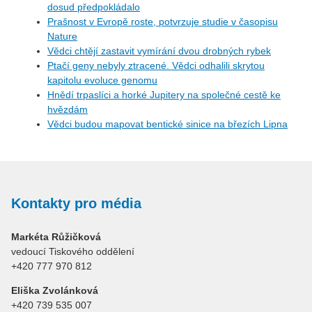
dosud předpokládalo
Prašnost v Evropě roste, potvrzuje studie v časopisu
Nature
Vědci chtějí zastavit vymírání dvou drobných rybek
Ptačí geny nebyly ztracené. Vědci odhalili skrytou
kapitolu evoluce genomu
Hnědí trpaslíci a horké Jupitery na společné cestě ke
hvězdám
Vědci budou mapovat bentické sinice na březích Lipna
Kontakty pro média
Markéta Růžičková
vedoucí Tiskového oddělení
+420 777 970 812
Eliška Zvolánková
+420 739 535 007