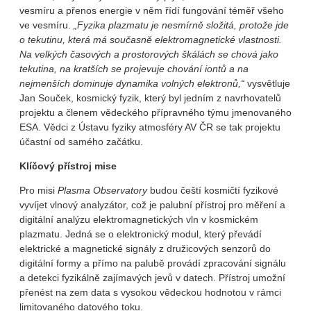
vesmíru a přenos energie v něm řídí fungování téměř všeho
ve vesmíru.
„Fyzika plazmatu je nesmírně složitá, protože jde
o tekutinu, která má současně elektromagnetické vlastnosti.
Na velkých časových a prostorových škálách se chová jako
tekutina, na kratších se projevuje chování iontů a na
nejmenších dominuje dynamika volných elektronů,“
vysvětluje
Jan Souček, kosmický fyzik, který byl jedním z navrhovatelů
projektu a členem vědeckého přípravného týmu jmenovaného
ESA. Vědci z Ústavu fyziky atmosféry AV ČR se tak projektu
účastní od samého začátku.
Klíčový přístroj mise
Pro misi
Plasma Observatory
budou čeští kosmičtí fyzikové
vyvíjet vlnový analyzátor, což je palubní přístroj pro měření a
digitální analýzu elektromagnetických vln v kosmickém
plazmatu. Jedná se o elektronický modul, který převádí
elektrické a magnetické signály z družicových senzorů do
digitální formy a přímo na palubě provádí zpracování signálu
a detekci fyzikálně zajímavých jevů v datech. Přístroj umožní
přenést na zem data s vysokou vědeckou hodnotou v rámci
limitovaného datového toku.