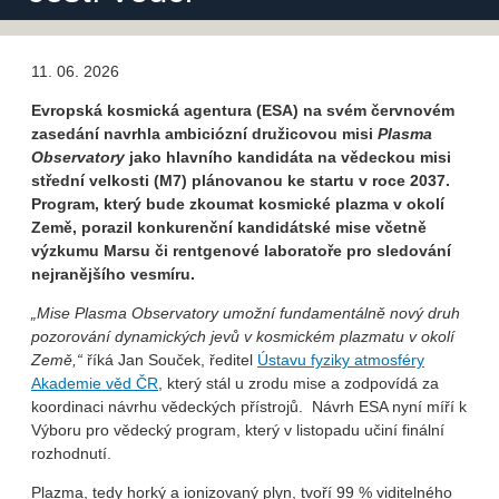
11. 06. 2026
Evropská kosmická agentura (ESA) na svém červnovém
zasedání navrhla ambiciózní družicovou misi
Plasma
Observatory
jako hlavního kandidáta na vědeckou misi
střední velkosti (M7) plánovanou ke startu v roce 2037.
Program, který bude zkoumat kosmické plazma v okolí
Země, porazil konkurenční kandidátské mise včetně
výzkumu Marsu či rentgenové laboratoře pro sledování
nejranějšího vesmíru.
„Mise Plasma Observatory umožní fundamentálně nový druh
pozorování dynamických jevů v kosmickém plazmatu v okolí
Země,“
říká Jan Souček, ředitel
Ústavu fyziky atmosféry
Akademie věd ČR
, který stál u zrodu mise a zodpovídá za
koordinaci návrhu vědeckých přístrojů. Návrh ESA nyní míří k
Výboru pro vědecký program, který v listopadu učiní finální
rozhodnutí.
Plazma, tedy horký a ionizovaný plyn, tvoří 99 % viditelného