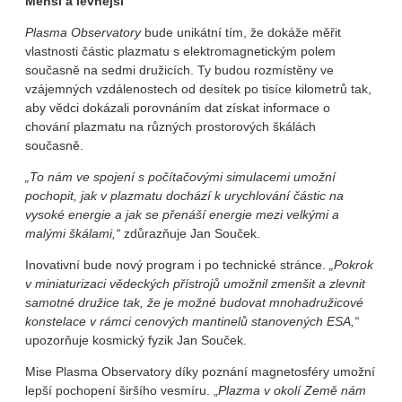
Menší a levnější
Plasma Observatory
bude unikátní tím, že dokáže měřit
vlastnosti částic plazmatu s elektromagnetickým polem
současně na sedmi družicích. Ty budou rozmístěny ve
vzájemných vzdálenostech od desítek po tisíce kilometrů tak,
aby vědci dokázali porovnáním dat získat informace o
chování plazmatu na různých prostorových škálách
současně.
„To nám ve spojení s počítačovými simulacemi umožní
pochopit, jak v plazmatu dochází k urychlování částic na
vysoké energie a jak se přenáší energie mezi velkými a
malými škálami,“
zdůrazňuje Jan Souček.
Inovativní bude nový program i po technické stránce.
„Pokrok
v miniaturizaci vědeckých přístrojů umožnil zmenšit a zlevnit
samotné družice tak, že je možné budovat mnohadružicové
konstelace v rámci cenových mantinelů stanovených ESA,“
upozorňuje kosmický fyzik Jan Souček.
Mise Plasma Observatory díky poznání magnetosféry umožní
lepší pochopení širšího vesmíru. „
Plazma v okolí Země nám