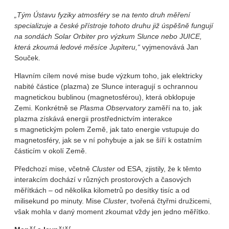
„Tým Ústavu fyziky atmosféry se na tento druh měření
specializuje a české přístroje tohoto druhu již úspěšně fungují
na sondách Solar Orbiter pro výzkum Slunce nebo JUICE,
která zkoumá ledové měsíce Jupiteru,“
vyjmenovává Jan
Souček.
Hlavním cílem nové mise bude výzkum toho, jak elektricky
nabité částice (plazma) ze Slunce interagují s ochrannou
magnetickou bublinou (magnetosférou), která obklopuje
Zemi. Konkrétně se
Plasma Observatory
zaměří na to, jak
plazma získává energii prostřednictvím interakce
s magnetickým polem Země, jak tato energie vstupuje do
magnetosféry, jak se v ní pohybuje a jak se šíří k ostatním
částicím v okolí Země.
Předchozí mise, včetně
Cluster
od ESA, zjistily, že k těmto
interakcím dochází v různých prostorových a časových
měřítkách – od několika kilometrů po desítky tisíc a od
milisekund po minuty. Mise
Cluster
, tvořená čtyřmi družicemi,
však mohla v daný moment zkoumat vždy jen jedno měřítko.